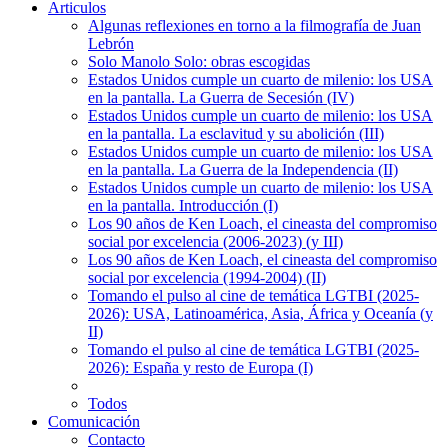
Articulos
Algunas reflexiones en torno a la filmografía de Juan
Lebrón
Solo Manolo Solo: obras escogidas
Estados Unidos cumple un cuarto de milenio: los USA
en la pantalla. La Guerra de Secesión (IV)
Estados Unidos cumple un cuarto de milenio: los USA
en la pantalla. La esclavitud y su abolición (III)
Estados Unidos cumple un cuarto de milenio: los USA
en la pantalla. La Guerra de la Independencia (II)
Estados Unidos cumple un cuarto de milenio: los USA
en la pantalla. Introducción (I)
Los 90 años de Ken Loach, el cineasta del compromiso
social por excelencia (2006-2023) (y III)
Los 90 años de Ken Loach, el cineasta del compromiso
social por excelencia (1994-2004) (II)
Tomando el pulso al cine de temática LGTBI (2025-
2026): USA, Latinoamérica, Asia, África y Oceanía (y
II)
Tomando el pulso al cine de temática LGTBI (2025-
2026): España y resto de Europa (I)
Todos
Comunicación
Contacto