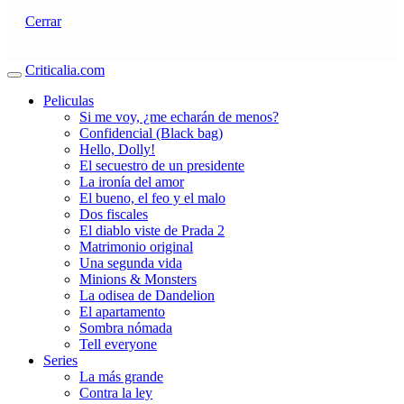
Cerrar
Criticalia.com
Peliculas
Si me voy, ¿me echarán de menos?
Confidencial (Black bag)
Hello, Dolly!
El secuestro de un presidente
La ironía del amor
El bueno, el feo y el malo
Dos fiscales
El diablo viste de Prada 2
Matrimonio original
Una segunda vida
Minions & Monsters
La odisea de Dandelion
El apartamento
Sombra nómada
Tell everyone
Series
La más grande
Contra la ley