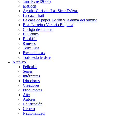
Jane Eyre (2006)
Matlock
Agatha Christie. Las Siete Esferas
La caza. Irati
La casa de papel. Berlín y la dama del armiño
Ena. La reina Victoria Eugenia
Código de silencio
El Centro
Bookish
8 meses
Terra Alta
Escandalosas
Todo esto te daré
Archivo
Películas
Series
Intérpretes
Directores
Creadores
Productoras
Año
Autores
Calificación
Género
Nacionalidad