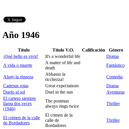
Año 1946
Título
Título V.O.
Calificación
Género
¡Qué bello es vivir!
It's a wonderful life
Drama
A matter of life and
A vida o muerte
Fantástico
death
Abbasso la
Abajo la riqueza
Comedia
ricchezza!
Cadenas rotas
Great expectations
Drama
Duelo al sol
Duel in the sun
Aventuras
El cartero siempre
The postman
llama dos veces
Thriller
always rings twice
(1946)
El crimen de la
El crimen de la calle
calle de
Thriller
de Bordadores
Bordadores