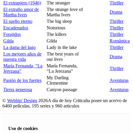
El extranjero (1946)
The stranger
Thriller
El extraño amor de
The strange love of
Drama
Martha Ivers
Martha Ivers
El sueño eterno
The big sleep
Thriller
Encadenados
Notorious
Thriller
Forajidos
The killers
Thriller
Gilda
Gilda
Romántica
La dama del lago
Lady in the lake
Thriller
Los mejores años de
The best years of
Drama
nuestra vida
our lives
María Fernanda, “La
María Fernanda,
Thriller
Jerezana”
“La Jerezana”
My Darling
Pasión de los fuertes
Aventuras
Clementine
Tierra generosa
Canyon passage
Aventuras
©
Webbin' Design
2026
A día de hoy Criticalia posee un acervo de
6460 películas, 195 series y 960 articulos
Uso de cookies