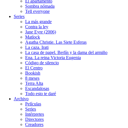
El apartamento
Sombra nómada
Tell everyone
Series
La más grande
Contra la ley
Jane Eyre (2006)
Matlock
Agatha Christie. Las Siete Esferas
La caza. Irati
La casa de papel. Berlín y la dama del armiño
Ena. La reina Victoria Eugenia
Código de silencio
El Centro
Bookish
8 meses
Terra Alta
Escandalosas
Todo esto te daré
Archivo
Películas
Series
Intérpretes
Directores
Creadores