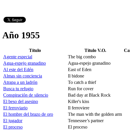
Año 1955
Título
Título V.O.
Cal
Agente especial
The big combo
Agua-espejo granadino
Agua-espejo granadino
Al este del Edén
East of Eden
Almas sin conciencia
Il bidone
Atrapa a un ladrón
To catch a thief
Busca tu refugio
Run for cover
Conspiración de silencio
Bad day at Black Rock
El beso del asesino
Killer's kiss
El ferroviario
Il ferroviere
El hombre del brazo de oro
The man with the golden arm
El jugador
Tennessee’s partner
El proceso
El proceso