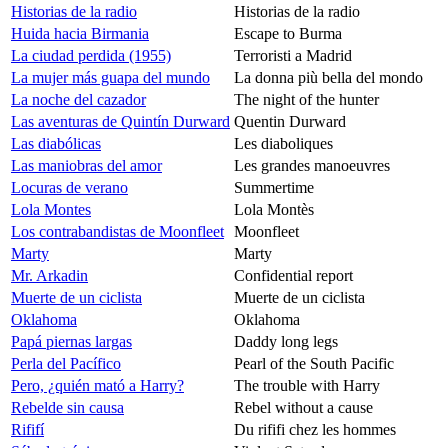
Historias de la radio
Historias de la radio
Huida hacia Birmania
Escape to Burma
La ciudad perdida (1955)
Terroristi a Madrid
La mujer más guapa del mundo
La donna più bella del mondo
La noche del cazador
The night of the hunter
Las aventuras de Quintín Durward
Quentin Durward
Las diabólicas
Les diaboliques
Las maniobras del amor
Les grandes manoeuvres
Locuras de verano
Summertime
Lola Montes
Lola Montès
Los contrabandistas de Moonfleet
Moonfleet
Marty
Marty
Mr. Arkadin
Confidential report
Muerte de un ciclista
Muerte de un ciclista
Oklahoma
Oklahoma
Papá piernas largas
Daddy long legs
Perla del Pacífico
Pearl of the South Pacific
Pero, ¿quién mató a Harry?
The trouble with Harry
Rebelde sin causa
Rebel without a cause
Rififí
Du rififi chez les hommes