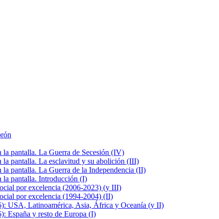
brón
la pantalla. La Guerra de Secesión (IV)
 pantalla. La esclavitud y su abolición (III)
la pantalla. La Guerra de la Independencia (II)
a pantalla. Introducción (I)
cial por excelencia (2006-2023) (y III)
cial por excelencia (1994-2004) (II)
: USA, Latinoamérica, Asia, África y Oceanía (y II)
: España y resto de Europa (I)