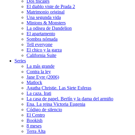
Dos fiscales
El diablo viste de Prada 2
Matrimonio original
Una segunda vida
Minions & Monsters
La odisea de Dandelion
El apartamento
Sombra nómada
Tell everyone
El chico y la garza
California Suite
Series
La más grande
Contra la ley
Jane Eyre (2006)
Matlock
Agatha Christie. Las Siete Esferas
La caza. Irati
La casa de papel. Berlín y la dama del armiño
Ena. La reina Victoria Eugenia
Código de silencio
El Centro
Bookish
8 meses
Terra Alta