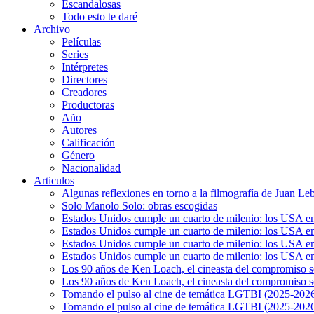
Escandalosas
Todo esto te daré
Archivo
Películas
Series
Intérpretes
Directores
Creadores
Productoras
Año
Autores
Calificación
Género
Nacionalidad
Articulos
Algunas reflexiones en torno a la filmografía de Juan Le
Solo Manolo Solo: obras escogidas
Estados Unidos cumple un cuarto de milenio: los USA en 
Estados Unidos cumple un cuarto de milenio: los USA en la
Estados Unidos cumple un cuarto de milenio: los USA en 
Estados Unidos cumple un cuarto de milenio: los USA en l
Los 90 años de Ken Loach, el cineasta del compromiso so
Los 90 años de Ken Loach, el cineasta del compromiso so
Tomando el pulso al cine de temática LGTBI (2025-2026)
Tomando el pulso al cine de temática LGTBI (2025-2026)