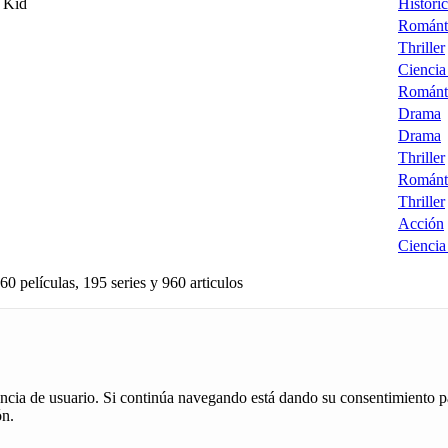
e Kid
Históri
Románt
Thriller
Ciencia
Románt
Drama
Drama
Thriller
Románt
Thriller
Acción
Ciencia
60 películas, 195 series y 960 articulos
iencia de usuario. Si continúa navegando está dando su consentimiento p
ón.