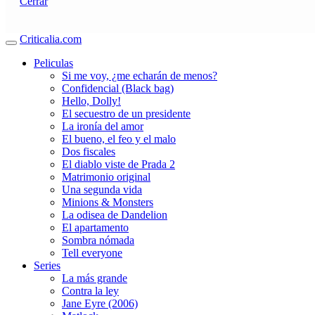
Cerrar
Criticalia.com
Peliculas
Si me voy, ¿me echarán de menos?
Confidencial (Black bag)
Hello, Dolly!
El secuestro de un presidente
La ironía del amor
El bueno, el feo y el malo
Dos fiscales
El diablo viste de Prada 2
Matrimonio original
Una segunda vida
Minions & Monsters
La odisea de Dandelion
El apartamento
Sombra nómada
Tell everyone
Series
La más grande
Contra la ley
Jane Eyre (2006)