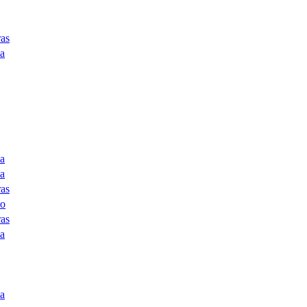
as
a
a
a
as
co
as
a
a