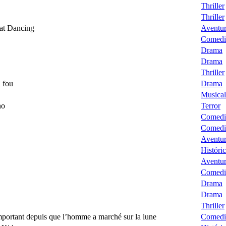
Thriller
Thriller
at Dancing
Aventur
Comedi
Drama
Drama
Thriller
 fou
Drama
Musical
no
Terror
Comedi
Comedi
Aventur
Históri
Aventur
Comedi
Drama
Drama
Thriller
mportant depuis que l’homme a marché sur la lune
Comedi