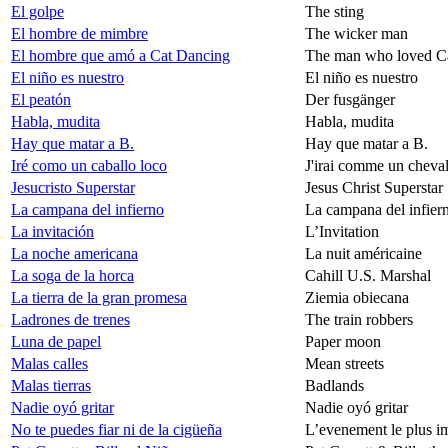
El golpe
The sting
El hombre de mimbre
The wicker man
El hombre que amó a Cat Dancing
The man who loved C
El niño es nuestro
El niño es nuestro
El peatón
Der fusgänger
Habla, mudita
Habla, mudita
Hay que matar a B.
Hay que matar a B.
Iré como un caballo loco
J'irai comme un cheval
Jesucristo Superstar
Jesus Christ Superstar
La campana del infierno
La campana del infier
La invitación
L’Invitation
La noche americana
La nuit américaine
La soga de la horca
Cahill U.S. Marshal
La tierra de la gran promesa
Ziemia obiecana
Ladrones de trenes
The train robbers
Luna de papel
Paper moon
Malas calles
Mean streets
Malas tierras
Badlands
Nadie oyó gritar
Nadie oyó gritar
No te puedes fiar ni de la cigüeña
L’evenement le plus i