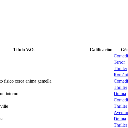
Título V.O.
Calificación
Gén
Comedi
Terror
Thriller
Románt
etto fisico cerca anima gemella
Comedi
Thriller
un interno
Drama
Comedi
ville
Thriller
n
Aventur
na
Drama
Thriller