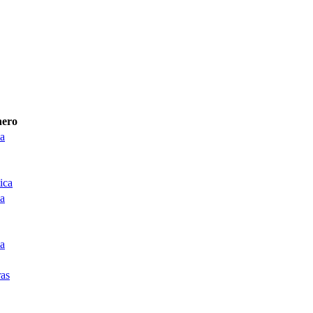
ero
a
ica
a
a
as