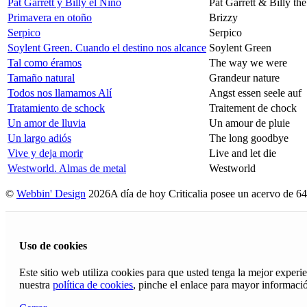
Pat Garrett y Billy el Niño
Pat Garrett & Billy th
Primavera en otoño
Brizzy
Serpico
Serpico
Soylent Green. Cuando el destino nos alcance
Soylent Green
Tal como éramos
The way we were
Tamaño natural
Grandeur nature
Todos nos llamamos Alí
Angst essen seele auf
Tratamiento de schock
Traitement de chock
Un amor de lluvia
Un amour de pluie
Un largo adiós
The long goodbye
Vive y deja morir
Live and let die
Westworld. Almas de metal
Westworld
©
Webbin' Design
2026
A día de hoy Criticalia posee un acervo de 64
Uso de cookies
Este sitio web utiliza cookies para que usted tenga la mejor exper
nuestra
política de cookies
, pinche el enlace para mayor informaci