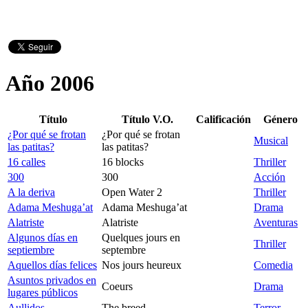
Año 2006
Título
Título V.O.
Calificación
Género
¿Por qué se frotan
¿Por qué se frotan
Musical
las patitas?
las patitas?
16 calles
16 blocks
Thriller
300
300
Acción
A la deriva
Open Water 2
Thriller
Adama Meshuga’at
Adama Meshuga’at
Drama
Alatriste
Alatriste
Aventuras
Algunos días en
Quelques jours en
Thriller
septiembre
septembre
Aquellos días felices
Nos jours heureux
Comedia
Asuntos privados en
Coeurs
Drama
lugares públicos
Aullidos
The breed
Terror