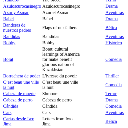
Azuloscurocasinegro
Azuloscurocasinegro
Drama
Azur y Asmar
Azur et Asmar
Aventuras
Babel
Babel
Drama
Banderas de
Flags of our fathers
Bélica
nuestros padres
Bandidas
Bandidas
Aventuras
Bobby
Bobby
Histórico
Borat: cultural
learnings of America
Borat
for make benefit
Comedia
glorious nation of
Kazakhstan
Borrachera de poder
L'ivresse du povoir
Thriller
C’est beau une ville
C’est beau une ville
Comedia
la nuit
la nuit
Cabeza de muerte
Shmoors
Terror
Cabeza de perro
Cabeza de perro
Drama
Cándida
Cándida
Comedia
Cars
Cars
Aventuras
Cartas desde Iwo
Letters from Iwo
Bélica
Jima
Jima