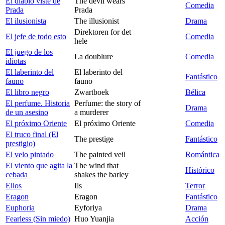
El diablo viste de
The devil wears
Comedia
Prada
Prada
El ilusionista
The illusionist
Drama
Direktoren for det
El jefe de todo esto
Comedia
hele
El juego de los
La doublure
Comedia
idiotas
El laberinto del
El laberinto del
Fantástico
fauno
fauno
El libro negro
Zwartboek
Bélica
El perfume. Historia
Perfume: the story of
Drama
de un asesino
a murderer
El próximo Oriente
El próximo Oriente
Comedia
El truco final (El
The prestige
Fantástico
prestigio)
El velo pintado
The painted veil
Romántica
El viento que agita la
The wind that
Histórico
cebada
shakes the barley
Ellos
Ils
Terror
Eragon
Eragon
Fantástico
Euphoria
Eyforiya
Drama
Fearless (Sin miedo)
Huo Yuanjia
Acción