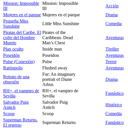
Mission: Impossible
Mission: Impossible
Acción
III
III
Mujeres en el parque
Mujeres en el parque
Drama
Pequeña Miss
Little Miss Sunshine
Comedia
Sunshine
Piratas del Caribe. El
Pirates of the
cofre del Hombre
Caribbean. Dead
Aventuras
Muerto
Man’s Chest
Plan oculto
Inside man
Thriller
Poseidón
Poseidon
Aventuras
Pulse (Conexión)
Pulse
Terror
Ratónpolis
Flushed away
Aventuras
Fur: An imaginary
Retrato de una
portrait of Diane
Drama
obsesión
Arbus
RH+, el vampiro de
RH+, el vampiro de
Fantástico
Sevilla
Sevilla
Salvador Puig
Salvador Puig
Histórico
Antich
Antich
Scoop
Scoop
Comedia
Superman Returns.
Superman Returns
Fantástico
El regreso