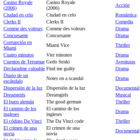
Casino Royale
Casino Royale
Acción
(2006)
(2006)
Ciudad en celo
Ciudad en celo
Romántica
Clerks II
Clerks II
Comedia
Comme des voleurs
Comme des voleurs
Drama
Concursante
Concursante
Drama
Corrupción en
Miami Vice
Thriller
Miami
Cuatro minutos
Vier minuten
Drama
Cuentos de Terramar
Gedo Senki
Aventuras
Declaradme culpable
Find me guilty
Drama
Diario de un
Notes on a scandal
Drama
escándalo
Dispersión de la luz
Dispersión de la luz
Documental
Dreamgirls
Dreamgirls
Musical
El buen alemán
The good german
Thriller
El camino de los
El camino de los
Drama
ingleses
ingleses
El código Da Vinci
The Da Vinci code
Thriller
El crimen de una
El crimen de una
Documental
novia
novia