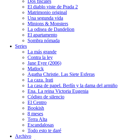
Dos fiscales
El diablo viste de Prada 2
Matrimonio original
Una segunda vida
Minions & Monsters
La odisea de Dandelion
El apartamento
Sombra nómada
Series
La más grande
Contra la ley
Jane Eyre (2006)
Matlock
Agatha Christie. Las Siete Esferas
La caza. Irati
La casa de papel. Berlín y la dama del armiño
Ena. La reina Victoria Eugenia
Código de silencio
El Centro
Bookish
8 meses
Terra Alta
Escandalosas
Todo esto te daré
Archivo