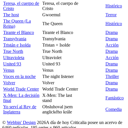
Teresa, el cuerpo de
Teresa, el cuerpo de
Histórico
Cristo
Cristo
The host
Gwoemul
Terror
The Queen (La
The Queen
Histórico
Reina)
Tirante el Blanco
Tirante el Blanco
Drama
Transylvania
Transylvania
Drama
Tristán e Isolda
Tristan + Isolde
Acción
True North
True North
Drama
Ultravioleta
Ultraviolet
Acción
United 93
United 93
Drama
Venus
Venus
Drama
Voces en la noche
The night listener
Thriller
Volver
Volver
Drama
World Trade Center
World Trade Center
Drama
X-Men: La decisión
X-Men: The last
Fantástico
final
stand
Yo serví al Rey de
Obsluhoval jsem
Comedia
Inglaterra
anglického krále
©
Webbin' Design
2026
A día de hoy Criticalia posee un acervo de
6460 películas, 195 series y 960 articulos