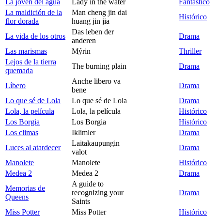
La joven del agua
Lady in the water
Fantástico
La maldición de la
Man cheng jin dai
Histórico
flor dorada
huang jin jia
Das leben der
La vida de los otros
Drama
anderen
Las marismas
Mýrin
Thriller
Lejos de la tierra
The burning plain
Drama
quemada
Anche libero va
Líbero
Drama
bene
Lo que sé de Lola
Lo que sé de Lola
Drama
Lola, la película
Lola, la película
Histórico
Los Borgia
Los Borgia
Histórico
Los climas
Iklimler
Drama
Laitakaupungin
Luces al atardecer
Drama
valot
Manolete
Manolete
Histórico
Medea 2
Medea 2
Drama
A guide to
Memorias de
recognizing your
Drama
Queens
Saints
Miss Potter
Miss Potter
Histórico