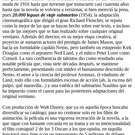
muda de 1916 haría que tuvieran que transcurrir casi cuarenta años
hasta que la novela se volviera a versionar, si bien mereció la pena,
pues
20.000 leguas de viaje submarino
(1954), la adaptación
cinematográfica que dirigió el gran Richard Fleischer, se reputa
como la mejor de las que se hayan hecho sobre este texto, e incluso
una de las mejores que se han realizado sobre cualquier original
verniano. Además del director, en su mejor etapa creativa, al
proyecto se sumaron actores del prestigio de James Mason, que
hacía un formidable capitán Nemo, pero también un estupendo Kirk
Douglas como el arponero Ned Land, y el mítico Peter Lorre como
Conseil. La rara confluencia de talentos dio como resultado una
notable película que, vista siete décadas después, se mantiene
perfectamente, presentando con nitidez el humanismo descreído de
Nemo, el amor a la ciencia del profesor Aronnax, el vitalismo de
Land, todo ello con formidables escenas de acción (ah, la escena del
pulpo, qué maravilla...) y una estética del submarino Nautilus que se
ha impuesto como el canon para las posteriores adaptaciones del
original verniano.
Con producción de Walt Disney, que ya en aquella época buscaba
diversificar su catálogo, para no centrarse solo en los films de
animación, la película es una vigorosa recreación de la novela, a la
que sigue con bastante cercanía en su trama y en su intencionalidad;
el film consiguió 2 de los 3 Oscars a los que optaba, en taquilla
funcionó muy bien (con un presupuesto de 5 millones de dólares,