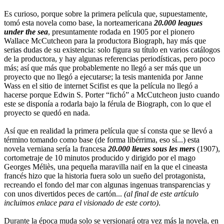
Es curioso, porque sobre la primera película que, supuestamente,
tomó esta novela como base, la norteamericana
20.000 leagues
under the sea
, presuntamente rodada en 1905 por el pionero
Wallace McCutcheon para la productora Biograph, hay más que
serias dudas de su existencia: solo figura su título en varios catálogos
de la productora, y hay algunas referencias periodísticas, pero poco
más; así que más que probablemente no llegó a ser más que un
proyecto que no llegó a ejecutarse; la tesis mantenida por Janne
Wass en el sitio de internet Scifist es que la película no llegó a
hacerse porque Edwin S. Porter “fichó” a McCutcheon justo cuando
este se disponía a rodarla bajo la férula de Biograph, con lo que el
proyecto se quedó en nada.
Así que en realidad la primera película que sí consta que se llevó a
término tomando como base (de forma libérrima, eso sí...) esta
novela verniana sería la francesa
20.000 lieues sous les mers
(1907),
cortometraje de 10 minutos producido y dirigido por el mago
Georges Méliès, una pequeña maravilla naif en la que el cineasta
francés hizo que la historia fuera solo un sueño del protagonista,
recreando el fondo del mar con algunas ingenuas transparencias y
con unos divertidos peces de cartón...
(al final de este artículo
incluimos enlace para el visionado de este corto)
.
Durante la época muda solo se versionará otra vez más la novela, en