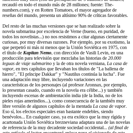
recaudó en todo el mundo más de 28 millones; fuente: The-
numbers.com), y en Rotten Tomatoes, el mayor agregador de
reseñas del mundo, presenta un altísimo 90% de críticas favorables.
Del resto de las muchas versiones que se han realizado sobre la
novela submarina por excelencia de Verne (bueno, en puridad, de
todos los novelistas...) no nos resistimos a citar algunas ciertamente
curiosas, por muy diversas razones. Por ejemplo, por su exotismo, la
que perpetró ni más ni menos que la Unión Soviética en 1975, con
el título de
Kapitan Nemo
, con dirección de Vasili Levin, en una
producción para televisión que mezclaba las historias de
20.000
leguas de viaje submarino
y la de otra novela verniana,
La casa de
vapor
, en tres capítulos que llevaban los títulos de "La ballena de
hierro", "El príncipe Dakkar" y "Nautilus continúa la lucha". Fue
una adaptación muy libre, incluyendo variaciones en las
características de los personajes (al profesor Aronnax, por ejemplo,
lo presentan casado, cuando en la novela era célibe...) y también
incluyendo escenas de ambientación india (de la India, no de los
pieles rojas amerindios...), como consecuencia de la también muy
libre versión de algunos capítulos de la mentada
La casa de vapor
.
Eso sí, los efectos especiales eran bastante endebles, siendo
benévolos... En cualquier caso, ya era exótico que la muy rígida y
acartonada Unión Soviética brezneviana adaptara una de las novelas
de referencia de la muy decadente sociedad occidental...
(al final de
este artículo el lector encontrará enlace para el visionado de este