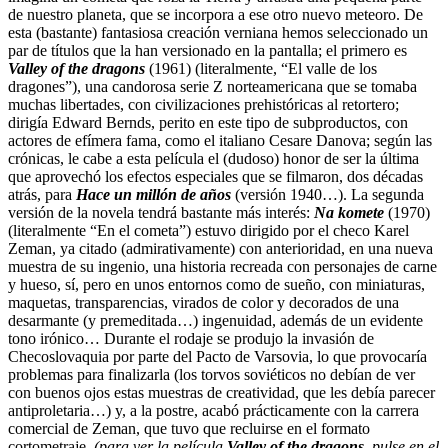
de nuestro planeta, que se incorpora a ese otro nuevo meteoro. De
esta (bastante) fantasiosa creación verniana hemos seleccionado un
par de títulos que la han versionado en la pantalla; el primero es
Valley of the dragons
(1961) (literalmente, “El valle de los
dragones”), una candorosa serie Z norteamericana que se tomaba
muchas libertades, con civilizaciones prehistóricas al retortero;
dirigía Edward Bernds, perito en este tipo de subproductos, con
actores de efímera fama, como el italiano Cesare Danova; según las
crónicas, le cabe a esta película el (dudoso) honor de ser la última
que aprovechó los efectos especiales que se filmaron, dos décadas
atrás, para
Hace un millón de años
(versión 1940…). La segunda
versión de la novela tendrá bastante más interés:
Na komete
(1970)
(literalmente “En el cometa”) estuvo dirigido por el checo Karel
Zeman, ya citado (admirativamente) con anterioridad, en una nueva
muestra de su ingenio, una historia recreada con personajes de carne
y hueso, sí, pero en unos entornos como de sueño, con miniaturas,
maquetas, transparencias, virados de color y decorados de una
desarmante (y premeditada…) ingenuidad, además de un evidente
tono irónico… Durante el rodaje se produjo la invasión de
Checoslovaquia por parte del Pacto de Varsovia, lo que provocaría
problemas para finalizarla (los torvos soviéticos no debían de ver
con buenos ojos estas muestras de creatividad, que les debía parecer
antiproletaria…) y, a la postre, acabó prácticamente con la carrera
comercial de Zeman, que tuvo que recluirse en el formato
cortometraje.
(para ver la película
Valley of the dragons
, pulse en el