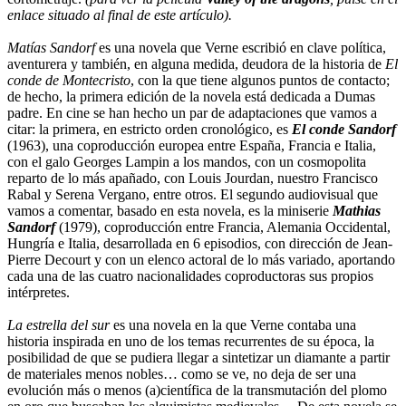
enlace situado al final de este artículo).
Matías Sandorf
es una novela que Verne escribió en clave política,
aventurera y también, en alguna medida, deudora de la historia de
El
conde de Montecristo
, con la que tiene algunos puntos de contacto;
de hecho, la primera edición de la novela está dedicada a Dumas
padre. En cine se han hecho un par de adaptaciones que vamos a
citar: la primera, en estricto orden cronológico, es
El conde Sandorf
(1963), una coproducción europea entre España, Francia e Italia,
con el galo Georges Lampin a los mandos, con un cosmopolita
reparto de lo más apañado, con Louis Jourdan, nuestro Francisco
Rabal y Serena Vergano, entre otros. El segundo audiovisual que
vamos a comentar, basado en esta novela, es la miniserie
Mathias
Sandorf
(1979), coproducción entre Francia, Alemania Occidental,
Hungría e Italia, desarrollada en 6 episodios, con dirección de Jean-
Pierre Decourt y con un elenco actoral de lo más variado, aportando
cada una de las cuatro nacionalidades coproductoras sus propios
intérpretes.
La estrella del sur
es una novela en la que Verne contaba una
historia inspirada en uno de los temas recurrentes de su época, la
posibilidad de que se pudiera llegar a sintetizar un diamante a partir
de materiales menos nobles… como se ve, no deja de ser una
evolución más o menos (a)científica de la transmutación del plomo