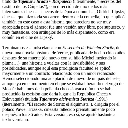
título de
Tajemství hradu v Karpatech
(literalmente, “Secretos del
castillo de los Cárpatos”), con dirección de uno de los más
interesantes cineastas checos de la época comunista, Oldrich Lipský,
cineasta que hizo toda su carrera dentro de la comedia, lo que aplicó
también en este caso a esta historia que pareciera no ser muy
apropiada para el género; fue una versión muy libre, por supuesto, y
muy fantasiosa, con artilugios de lo más disparatado, como era
común en el cine de Lipský.
Terminamos esta miscelánea con
El secreto de Wilhelm Storitz
, de
nuevo una novela póstuma de Verne, publicada de hecho cinco años
después de su muerte (de nuevo con su hijo Michel metiendo la
pluma…), una historia a vueltas con la invisibilidad y sus
posibilidades, aunque aquí esta prodigiosa facultad se aplicó
mayormente a un conflicto relacionado con un amor rechazado.
Hemos seleccionado una adaptación de nuevo de un país del este,
aunque ya en el momento en el que se estaba liberando del yugo de
Moscú: hablamos de la película checoslovaca (aún no se había
producido la escisión que daría lugar a la Republica Checa y
Eslovaquia) titulada
Tajomstvo alchymistu Storitza
(1991)
(literalmente, “El secreto de Storitz el alquimista”), dirigida por el
polaco Pawel Trzaska, cineasta fallecido prematuramente poco
después, a los 36 años. Esta versión, eso sí, se ajustó bastante al
texto verniano.