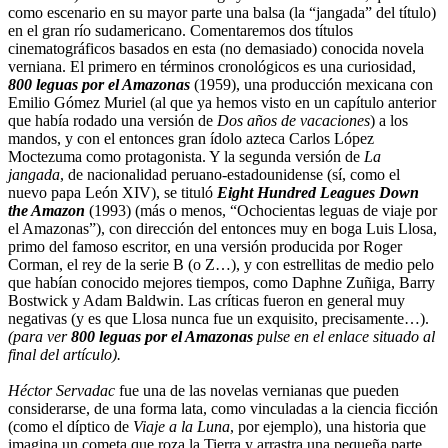
como escenario en su mayor parte una balsa (la “jangada” del título)
en el gran río sudamericano. Comentaremos dos títulos
cinematográficos basados en esta (no demasiado) conocida novela
verniana. El primero en términos cronológicos es una curiosidad,
800 leguas por el Amazonas
(1959), una producción mexicana con
Emilio Gómez Muriel (al que ya hemos visto en un capítulo anterior
que había rodado una versión de
Dos años de vacaciones
) a los
mandos, y con el entonces gran ídolo azteca Carlos López
Moctezuma como protagonista. Y la segunda versión de
La
jangada
, de nacionalidad peruano-estadounidense (sí, como el
nuevo papa León XIV), se tituló
E
ight Hundred Leagues Down
the Amazon
(1993) (más o menos, “Ochocientas leguas de viaje por
el Amazonas”), con dirección del entonces muy en boga Luis Llosa,
primo del famoso escritor, en una versión producida por Roger
Corman, el rey de la serie B (o Z…), y con estrellitas de medio pelo
que habían conocido mejores tiempos, como Daphne Zuñiga, Barry
Bostwick y Adam Baldwin. Las críticas fueron en general muy
negativas (y es que Llosa nunca fue un exquisito, precisamente…).
(para ver
800 leguas por el Amazonas
pulse en el enlace situado al
final del artículo).
Héctor Servadac
fue una de las novelas vernianas que pueden
considerarse, de una forma lata, como vinculadas a la ciencia ficción
(como el díptico de
Viaje a la Luna
, por ejemplo), una historia que
imagina un cometa que roza la Tierra y arrastra una pequeña parte