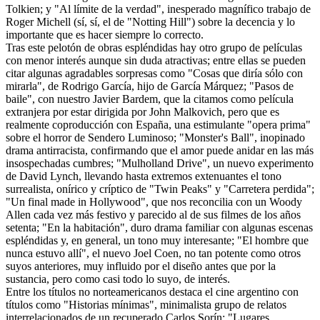
Tolkien; y "Al límite de la verdad", inesperado magnífico trabajo de
Roger Michell (sí, sí, el de "Notting Hill") sobre la decencia y lo
importante que es hacer siempre lo correcto.
Tras este pelotón de obras espléndidas hay otro grupo de películas
con menor interés aunque sin duda atractivas; entre ellas se pueden
citar algunas agradables sorpresas como "Cosas que diría sólo con
mirarla", de Rodrigo García, hijo de García Márquez; "Pasos de
baile", con nuestro Javier Bardem, que la citamos como película
extranjera por estar dirigida por John Malkovich, pero que es
realmente coproducción con España, una estimulante "opera prima"
sobre el horror de Sendero Luminoso; "Monster's Ball", inopinado
drama antirracista, confirmando que el amor puede anidar en las más
insospechadas cumbres; "Mulholland Drive", un nuevo experimento
de David Lynch, llevando hasta extremos extenuantes el tono
surrealista, onírico y críptico de "Twin Peaks" y "Carretera perdida";
"Un final made in Hollywood", que nos reconcilia con un Woody
Allen cada vez más festivo y parecido al de sus filmes de los años
setenta; "En la habitación", duro drama familiar con algunas escenas
espléndidas y, en general, un tono muy interesante; "El hombre que
nunca estuvo allí", el nuevo Joel Coen, no tan potente como otros
suyos anteriores, muy influido por el diseño antes que por la
sustancia, pero como casi todo lo suyo, de interés.
Entre los títulos no norteamericanos destaca el cine argentino con
títulos como "Historias mínimas", minimalista grupo de relatos
interrelacionados de un recuperado Carlos Sorín; "Lugares