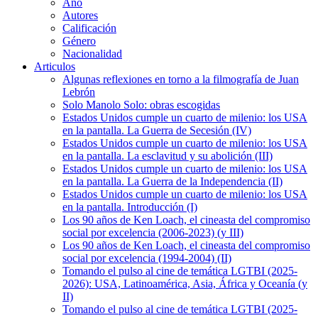
Año
Autores
Calificación
Género
Nacionalidad
Articulos
Algunas reflexiones en torno a la filmografía de Juan
Lebrón
Solo Manolo Solo: obras escogidas
Estados Unidos cumple un cuarto de milenio: los USA
en la pantalla. La Guerra de Secesión (IV)
Estados Unidos cumple un cuarto de milenio: los USA
en la pantalla. La esclavitud y su abolición (III)
Estados Unidos cumple un cuarto de milenio: los USA
en la pantalla. La Guerra de la Independencia (II)
Estados Unidos cumple un cuarto de milenio: los USA
en la pantalla. Introducción (I)
Los 90 años de Ken Loach, el cineasta del compromiso
social por excelencia (2006-2023) (y III)
Los 90 años de Ken Loach, el cineasta del compromiso
social por excelencia (1994-2004) (II)
Tomando el pulso al cine de temática LGTBI (2025-
2026): USA, Latinoamérica, Asia, África y Oceanía (y
II)
Tomando el pulso al cine de temática LGTBI (2025-