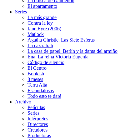
La odisea de Dandelion
El apartamento
Series
La más grande
Contra la ley
Jane Eyre (2006)
Matlock
Agatha Christie. Las Siete Esferas
La caza. Irati
La casa de papel. Berlín y la dama del armiño
Ena. La reina Victoria Eugenia
Código de silencio
El Centro
Bookish
8 meses
Terra Alta
Escandalosas
Todo esto te daré
Archivo
Películas
Series
Intérpretes
Directores
Creadores
Productoras