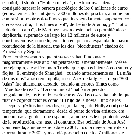
español; ni siquiera "Hable con ella", el Almodóvar bienal,
consiguió superar la barrera psicológica de los 6 millones de euros
(equivalentes a los antiguos 1.000 millones de pesetas), aunque por
contra sí hubo otros dos filmes que, inesperadamente, superaron con
creces esa cifra, "Los lunes al sol", de León de Aranoa, y "El otro
lado de la cama", de Martínez Lázaro, éste incluso permitiéndose
duplicarla, superando de largo los 12 millones de euros y
constituyéndose, con ello, en la tercera película española de mayor
recaudación de la historia, tras los dos "blockbusters" citados de
Amenábar y Segura.
Pero nombres seguros que otras veces han funcionado
magníficamente este año han petardeado lamentablemente. Véase,
por ejemplo, a ese Fernando Trueba que apenas interesó con su muy
flojita "El embrujo de Shanghai", cuando anteriormente su "La niña
de mis ojos" arrasó en taquilla, o ese Álex de la Iglesia, cuyo "800
balas" fue tibiamente acogido, cuando anteriores filmes como
"Muertos de risa" y "La comunidad" habían superado,
holgadamente, los 6 millones de euros. Así las cosas, ha habido que
tirar de coproducciones como "El hijo de la novia", uno de los
"sleepers" (éxitos inesperados, según la jerga de Hollywood) de la
temporada, que ciertamente, desde el punto de vista artístico, era
mucho más argentina que española, aunque desde el punto de vista
de la producción, era justo al contrario. Esa película de Juan José
Campanella, aunque estrenada en 2001, hizo la mayor parte de su
carrera durante 2002, y recaudó por encima de los 7 millones de