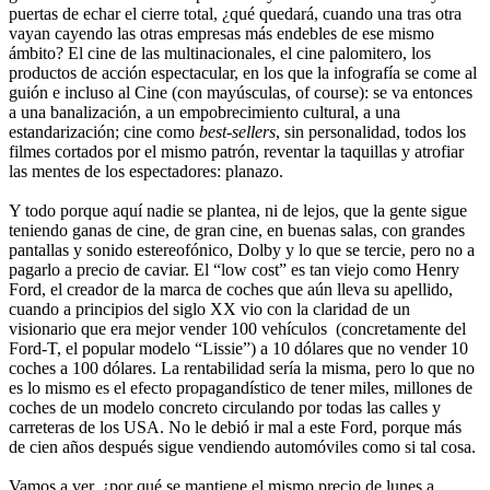
puertas de echar el cierre total, ¿qué quedará, cuando una tras otra
vayan cayendo las otras empresas más endebles de ese mismo
ámbito? El cine de las multinacionales, el cine palomitero, los
productos de acción espectacular, en los que la infografía se come al
guión e incluso al Cine (con mayúsculas, of course): se va entonces
a una banalización, a un empobrecimiento cultural, a una
estandarización; cine como
best-sellers
, sin personalidad, todos los
filmes cortados por el mismo patrón, reventar la taquillas y atrofiar
las mentes de los espectadores: planazo.
Y todo porque aquí nadie se plantea, ni de lejos, que la gente sigue
teniendo ganas de cine, de gran cine, en buenas salas, con grandes
pantallas y sonido estereofónico, Dolby y lo que se tercie, pero no a
pagarlo a precio de caviar. El “low cost” es tan viejo como Henry
Ford, el creador de la marca de coches que aún lleva su apellido,
cuando a principios del siglo XX vio con la claridad de un
visionario que era mejor vender 100 vehículos (concretamente del
Ford-T, el popular modelo “Lissie”) a 10 dólares que no vender 10
coches a 100 dólares. La rentabilidad sería la misma, pero lo que no
es lo mismo es el efecto propagandístico de tener miles, millones de
coches de un modelo concreto circulando por todas las calles y
carreteras de los USA. No le debió ir mal a este Ford, porque más
de cien años después sigue vendiendo automóviles como si tal cosa.
Vamos a ver, ¿por qué se mantiene el mismo precio de lunes a