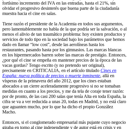
fortísimo incremento del IVA en las entradas, hasta el 21%, sin
olvidar el progresivo desinterés que buena parte de la ciudadanía
muestra hacia el cine en salas.
Tiene razón el presidente de la Academia en todos sus argumentos,
pero lamentablemente no habla de la que podría ser la salvación, o al
menos el alivio de tan traumático problema: hoy existen productos y
servicios de todo tipo en la sociedad bajo los parámetros que hemos
dado en llamar “low cost”, desde las aerolíneas hasta los
restaurantes, pasando hasta por los gimnasios. Las marcas blancas
en los hipermercados barren sobre las marcas de prestigio. Entonces,
¿por qué el cine se empeña en mantener precios de la época de las
vacas gordas? Tengo escrito (y no pretendo ser original),
precisamente en CRITICALIA, en el artículo titulado
Cines en
España: nueva política de precios o muerte inminente
, allá en
vísperas de la primavera del año 2012, que los cines estaban
abocados a un cierre aceleradamente progresivo si no se tomaban
medidas en cuanto a los precios, y me da tela de coraje tener razón:
por de pronto, de las casi 200 salas que tenía Alta en toda España, la
cifra se va a ver reducida a unas 20, todas en Madrid, y no está claro
que aguanten mucho, por lo que ha dicho el propio González
Macho.
Entonces, si el conglomerado empresarial más pujante cuyo negocio
giraba en torno al cine independiente y de autor está en crisis y en