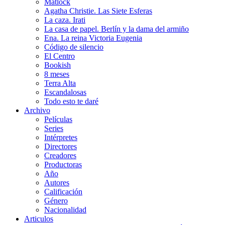
Matlock
Agatha Christie. Las Siete Esferas
La caza. Irati
La casa de papel. Berlín y la dama del armiño
Ena. La reina Victoria Eugenia
Código de silencio
El Centro
Bookish
8 meses
Terra Alta
Escandalosas
Todo esto te daré
Archivo
Películas
Series
Intérpretes
Directores
Creadores
Productoras
Año
Autores
Calificación
Género
Nacionalidad
Articulos