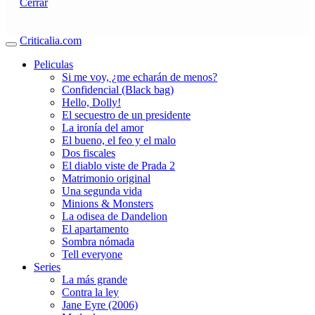
Cerrar
Criticalia.com
Peliculas
Si me voy, ¿me echarán de menos?
Confidencial (Black bag)
Hello, Dolly!
El secuestro de un presidente
La ironía del amor
El bueno, el feo y el malo
Dos fiscales
El diablo viste de Prada 2
Matrimonio original
Una segunda vida
Minions & Monsters
La odisea de Dandelion
El apartamento
Sombra nómada
Tell everyone
Series
La más grande
Contra la ley
Jane Eyre (2006)