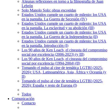
Algunas reflexiones en torno a la filmografía de Juan
Lebrón
Solo Manolo Solo: obras escogidas
Estados Unidos cumple un cuarto de milenio: los USA
en la pantalla. La Guerra de Secesión (IV)
Estados Unidos cumple un cuarto de milenio: los USA
en la pantalla. La esclavitud y su abolición (III)
Estados Unidos cumple un cuarto de milenio: los USA
en la pantalla. La Guerra de la Independencia (II)
Estados Unidos cumple un cuarto de milenio: los USA
en la pantalla. Introducción (I)
Los 90 años de Ken Loach, el cineasta del compromiso
social por excelencia (2006-2023) (y III)
Los 90 años de Ken Loach, el cineasta del compromiso
social por excelencia (1994-2004) (II)
Tomando el pulso al cine de temática LGTBI (2025-
2026): USA, Latinoamérica, Asia, África y Oceanía (y
II)
Tomando el pulso al cine de temática LGTBI (2025-
2026): España y resto de Europa (I)
Todos
Comunicación
Contacto