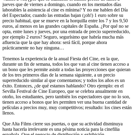
jueves que de viernes a domingo, cuando en los mentados días
laborables la asistencia al cine es mínima? Y no me hablen del Día
del Espectador, cuando las entradas bajan (¡oh!) 1 euro sobre su
precio habitual, que se mueve en la horquilla entre los 7 y los 9,50
euros, al menos en las grandes capitales de España. ¿Por qué no se
opta, entre lunes y jueves, por una entrada de precio superreducido,
por ejemplo 2 euros? Seguro, segurísimo que habría mucha más
afluencia que la que hay ahora: será fácil, porque ahora
prácticamente no hay ninguna…
Tenemos la experiencia de la anual Fiesta del Cine, en la que,
durante un fin de semana, todos los que van al cine tienen acceso a
un bono que les permite asistir a todas las proyecciones que quieran
de los tres primeros días de la semana siguiente, a un precio
superreducido similar al que comentamos; y todos los años es un
éxito. Entonces, ¿de qué estamos hablando? Otro ejemplo: en el
Sevilla Festival de Cine Europeo, que se celebra anualmente en
otoño, los estudiantes, pero también los espectadores que no lo son,
tienen acceso a bonos que les permiten ver una buena cantidad de
películas a precios muy, muy competitivos; resultado: los cines están
llenos.
Que Alta Films cierre sus puertas, o que su actividad disminuya
hasta hacerla irrelevante es una pésima noticia para la cinefilia
española. Que el negocio de distribución y exhibición