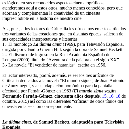
es lógico, en sus reconocidos aspectos cinematográficos,
atenderemos aquí a estos otros, mucho menos conocidos, pero que
adornan y complementan la creatividad de un cineasta
imprescindible en la historia de nuestro cine.
Así, pues, a los lectores de Criticalia les ofrecemos en estos artículos
tres variantes de las creaciones que, en distintas épocas, salieron de
sus capacidades interpretativas y literarias:
1.- El monólogo
La última cinta
(1969), para Televisión Española,
dirigida por Claudio Guerin Hill, según la obra de Samuel Beckett.
2.- El discurso de ingreso en la Real Academia Española de la
Lengua (2000), titulado “Aventura de la palabra en el siglo XX”.
3.- La novela “El vendedor de naranjas”, escrita en 1956.
El lector interesado, podrá, además, releer los tres artículos de
Criticalia dedicados a la novela “El mundo sigue”, de Juan Antonio
de Zunzunegui, y a su adaptación homónima para la pantalla
efectuada por Fernán-Gómez en 1963 (
El mundo sigue
según
Fernando Fernán-Gómez, cincuenta años después
.
15
,
16
,
18
de
octubre. 2015) así como las diferentes “críticas” de otros títulos del
cineasta en la sección correspondiente.
La última cinta
, de Samuel Beckett, adaptación para Televisión
Española