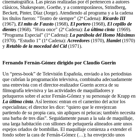
cinematográfica. Las piezas realizadas por él pertenecen a autores
clásicos, Shakespeare, Goethe, y a contemporáneos, Strindberg,
Beckett, Pinter, Díaz (Jorge). Atendiendo al programa y a la cadena
los títulos fueron: "Teatro de siempre" (2ª Cadena):
Ricardo III
(1967),
El mito de Fausto
(1968),
El portero
(1968),
El cepillo de
dientes
(1968). "Hora once" (2ª Cadena):
La última cinta
(1969).
“Programa Especial” (1ª Cadena):
La parábola del Homo Máximus
(1970). “Estudio 1” (1ª Cadena):
Acreedores
(1970),
Hamlet
(1970)
y
Retablo de la mocedad del Cid
(1971).
Fernando Fernán-Gómez dirigido por Claudio Guerin
Un “press-book” de Televisión Española, enviado a los periodistas
que cubrían la programación televisiva, combinaba adecuadamente
una entrevista con el director-realizador Guerin acerca de su
filmografía televisiva y las actividades de maquilladores y
peluqueros sobre el actor Fernán-Gómez y su personaje de Krapp en
La última cinta
. Así leemos: entran en el camerino del actor los
especialistas; el director les dice: “quiero que le envejezcan
partiendo de su propia cara, sin apliques ni pelucas; también necesita
una barba de tres días”. Seguidamente pasan a la sala de maquillaje,
una larga habitación con sillones de peluquería alineados ante unos
espejos orlados de bombillas. El maquillaje comienza a extender el
fondo sobre la cara de Fernán-Gómez (…); ha envejecido unos