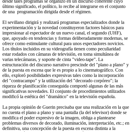
desde tales programas se organizó en un discurso coherente cuyo
último significado, el político, lo recibe al integrarse en el conjunto
de una programación dirigida desde el régimen.
El sevillano dirigirá y realizará programas especializados donde la
experimentación y la novedad constituyeron factores básicos para
impresionar al espectador de un nuevo canal, el segundo (UHF),
que, apoyado en tendencias y formas deliberadamente modernas, se
ofrece como estimulante cultural para unos espectadores novicios.
Los títulos incluidos en su videografía tienen como peculiaridad
estar rodados con cámaras de televisión, en toma simultánea de
varias telecámaras, y soporte de cinta "video-tape". La
estructuración del discurso narrativo prescinde del "plano a plano" y
de la puesta en escena que le es propio a lo cinematográfico. Con
ello, exploró posibilidades expresivas tales como la incorporación
del "contracampo" y la utilización del "decorado corpóreo"; la
riqueza de planificación conseguida comportó algunas de las más
significativas novedades. El conjunto de procedimientos utilizados
modificó la estética del "dramático" en la televisión española.
La propia opinión de Guerin precisaba que una realización en la que
no cuenta el plano a plano y una pantalla (la del televisor) donde se
modifica el poder expresivo de la imagen, obliga a plantearse
problemas diversos de decorado, iluminación, interpretación, etc.; en
definitiva, una concepción de la puesta en escena distinta a la