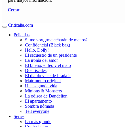
para mayor información.
Cerrar
Criticalia.com
Peliculas
Si me voy, ¿me echarán de menos?
Confidencial (Black bag)
Hello, Dolly!
El secuestro de un presidente
La ironía del amor
El bueno, el feo y el malo
Dos fiscales
El diablo viste de Prada 2
Matrimonio original
Una segunda vida
Minions & Monsters
La odisea de Dandelion
El apartamento
Sombra nómada
Tell everyone
Series
La más grande
Contra la ley