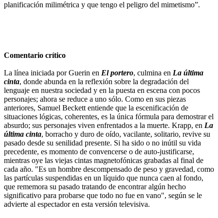
planificación milimétrica y que tengo el peligro del mimetismo”.
Comentario crítico
La línea iniciada por Guerin en
El portero
, culmina en
La última
cinta
, donde abunda en la reflexión sobre la degradación del
lenguaje en nuestra sociedad y en la puesta en escena con pocos
personajes; ahora se reduce a uno sólo. Como en sus piezas
anteriores, Samuel Beckett entiende que la escenificación de
situaciones lógicas, coherentes, es la única fórmula para demostrar el
absurdo; sus personajes viven enfrentados a la muerte. Krapp, en
La
última cinta
, borracho y duro de oído, vacilante, solitario, revive su
pasado desde su senilidad presente. Si ha sido o no inútil su vida
precedente, es momento de convencerse o de auto-justificarse,
mientras oye las viejas cintas magnetofónicas grabadas al final de
cada año. "Es un hombre descompensado de peso y gravedad, como
las partículas suspendidas en un líquido que nunca caen al fondo,
que rememora su pasado tratando de encontrar algún hecho
significativo para probarse que todo no fue en vano", según se le
advierte al espectador en esta versión televisiva.