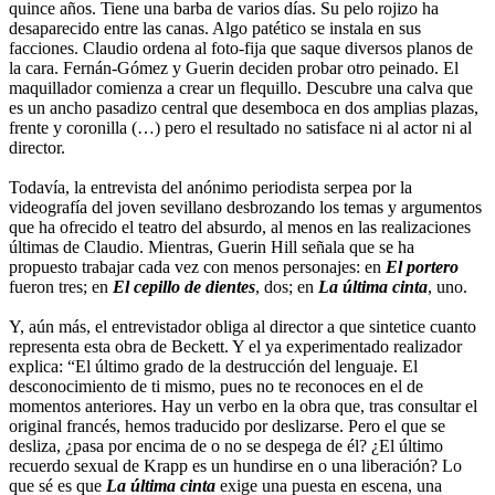
quince años. Tiene una barba de varios días. Su pelo rojizo ha
desaparecido entre las canas. Algo patético se instala en sus
facciones. Claudio ordena al foto-fija que saque diversos planos de
la cara. Fernán-Gómez y Guerin deciden probar otro peinado. El
maquillador comienza a crear un flequillo. Descubre una calva que
es un ancho pasadizo central que desemboca en dos amplias plazas,
frente y coronilla (…) pero el resultado no satisface ni al actor ni al
director.
Todavía, la entrevista del anónimo periodista serpea por la
videografía del joven sevillano desbrozando los temas y argumentos
que ha ofrecido el teatro del absurdo, al menos en las realizaciones
últimas de Claudio. Mientras, Guerin Hill señala que se ha
propuesto trabajar cada vez con menos personajes: en
El portero
fueron tres; en
El cepillo de dientes
, dos; en
La última cinta
, uno.
Y, aún más, el entrevistador obliga al director a que sintetice cuanto
representa esta obra de Beckett. Y el ya experimentado realizador
explica: “El último grado de la destrucción del lenguaje. El
desconocimiento de ti mismo, pues no te reconoces en el de
momentos anteriores. Hay un verbo en la obra que, tras consultar el
original francés, hemos traducido por deslizarse. Pero el que se
desliza, ¿pasa por encima de o no se despega de él? ¿El último
recuerdo sexual de Krapp es un hundirse en o una liberación? Lo
que sé es que
La última cinta
exige una puesta en escena, una