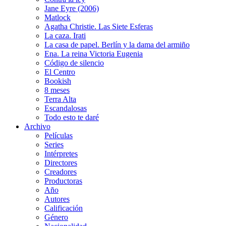
Jane Eyre (2006)
Matlock
Agatha Christie. Las Siete Esferas
La caza. Irati
La casa de papel. Berlín y la dama del armiño
Ena. La reina Victoria Eugenia
Código de silencio
El Centro
Bookish
8 meses
Terra Alta
Escandalosas
Todo esto te daré
Archivo
Películas
Series
Intérpretes
Directores
Creadores
Productoras
Año
Autores
Calificación
Género