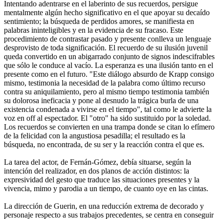
Intentando adentrarse en el laberinto de sus recuerdos, persigue
mentalmente algún hecho significativo en el que apoyar su decaído
sentimiento; la búsqueda de perdidos amores, se manifiesta en
palabras ininteligibles y en la evidencia de su fracaso. Este
procedimiento de contrastar pasado y presente conlleva un lenguaje
desprovisto de toda significación. El recuerdo de su ilusión juvenil
queda convertido en un abigarrado conjunto de signos indescifrables
que sólo le conduce al vacío. La esperanza es una ilusión tanto en el
presente como en el futuro. "Este diálogo absurdo de Krapp consigo
mismo, testimonia la necesidad de la palabra como último recurso
contra su aniquilamiento, pero al mismo tiempo testimonia también
su dolorosa ineficacia y pone al desnudo la trágica burla de una
existencia condenada a vivirse en el tiempo", tal como le advierte la
voz en off al espectador. El "otro" ha sido sustituido por la soledad.
Los recuerdos se convierten en una trampa donde se citan lo efímero
de la felicidad con la angustiosa pesadilla; el resultado es la
búsqueda, no encontrada, de su ser y la reacción contra el que es.
La tarea del actor, de Fernán-Gómez, debía situarse, según la
intención del realizador, en dos planos de acción distintos: la
expresividad del gesto que traduce las situaciones presentes y la
vivencia, mimo y parodia a un tiempo, de cuanto oye en las cintas.
La dirección de Guerin, en una reducción extrema de decorado y
personaje respecto a sus trabajos precedentes, se centra en conseguir