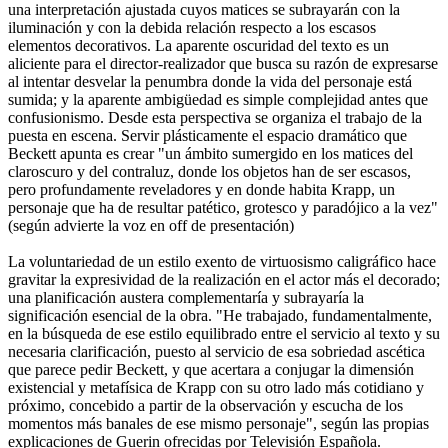
una interpretación ajustada cuyos matices se subrayarán con la
iluminación y con la debida relación respecto a los escasos
elementos decorativos. La aparente oscuridad del texto es un
aliciente para el director-realizador que busca su razón de expresarse
al intentar desvelar la penumbra donde la vida del personaje está
sumida; y la aparente ambigüedad es simple complejidad antes que
confusionismo. Desde esta perspectiva se organiza el trabajo de la
puesta en escena. Servir plásticamente el espacio dramático que
Beckett apunta es crear "un ámbito sumergido en los matices del
claroscuro y del contraluz, donde los objetos han de ser escasos,
pero profundamente reveladores y en donde habita Krapp, un
personaje que ha de resultar patético, grotesco y paradójico a la vez"
(según advierte la voz en off de presentación)
La voluntariedad de un estilo exento de virtuosismo caligráfico hace
gravitar la expresividad de la realización en el actor más el decorado;
una planificación austera complementaría y subrayaría la
significación esencial de la obra. "He trabajado, fundamentalmente,
en la búsqueda de ese estilo equilibrado entre el servicio al texto y su
necesaria clarificación, puesto al servicio de esa sobriedad ascética
que parece pedir Beckett, y que acertara a conjugar la dimensión
existencial y metafísica de Krapp con su otro lado más cotidiano y
próximo, concebido a partir de la observación y escucha de los
momentos más banales de ese mismo personaje", según las propias
explicaciones de Guerin ofrecidas por Televisión Española.