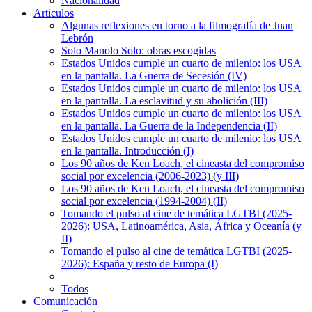
Nacionalidad
Articulos
Algunas reflexiones en torno a la filmografía de Juan
Lebrón
Solo Manolo Solo: obras escogidas
Estados Unidos cumple un cuarto de milenio: los USA
en la pantalla. La Guerra de Secesión (IV)
Estados Unidos cumple un cuarto de milenio: los USA
en la pantalla. La esclavitud y su abolición (III)
Estados Unidos cumple un cuarto de milenio: los USA
en la pantalla. La Guerra de la Independencia (II)
Estados Unidos cumple un cuarto de milenio: los USA
en la pantalla. Introducción (I)
Los 90 años de Ken Loach, el cineasta del compromiso
social por excelencia (2006-2023) (y III)
Los 90 años de Ken Loach, el cineasta del compromiso
social por excelencia (1994-2004) (II)
Tomando el pulso al cine de temática LGTBI (2025-
2026): USA, Latinoamérica, Asia, África y Oceanía (y
II)
Tomando el pulso al cine de temática LGTBI (2025-
2026): España y resto de Europa (I)
Todos
Comunicación