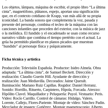
Los objetos, lámpara, máquina de escribir, el propio libro “La última
cinta”, magnetófono, plátanos, espejo, aportan una significación
que, en el contexto cotidiano de Krapp, van más allá de su propia
iconicidad. La banda sonora que complementa la voz, pasada y
presente del personaje, combina el tecleo de la máquina con las
canciones infantiles que proceden del exterior, con la música de jazz
o la melódica. El fundido y el encadenado se usan como recurso
narrativo válido que combina el tiempo pretérito con el actual. La
grúa ha permitido planificar en planos picados que muestran
"hundido" al personaje física y psíquicamente.
Ficha técnica y artística
Producción: Televisión Española. Productor: Isidro Almela. Obra
adaptada: “La última cinta”, de Samuel Beckett. Dirección y
realización: Claudio Guerin Hill. Ayudante de dirección y
realización: Juan Mediavilla. Decorados: Jaime Queralt.
Iluminación: Mariano Ruiz Capillas. Regidor: Daniel Herranz.
Sonido: Horrillo, Rituerto, Carpintero, Hipola, Forcada. Atrezzo:
Hipólito Clavel. Maquillador y Peluquería: Puyol. Vestuario: Peris.
Video: Rocío Carrillo. Control de cámaras: Hidalgo, Valero,
Lorente, Callejo, Flores-Pariente. Montaje de vídeo: Sánchez Padin.
Mezclador de imagen: Gutiérrez. Montaje magnetoscopio: Alberto