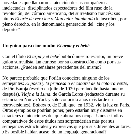
novedades que llamaron la atención de sus compañeros
intelectuales, disciplinados espectadores del film ruso de la
revolución, del cómico americano, del surrealismo francés; sus
títulos
El arte de ver cine
y
Marcador inanimado
le inscriben, por
pleno derecho, en la denominada generación del "cine y los
deportes".
Un guion para cine mudo:
El arpa y el bebé
Con el título
El arpa y el bebé
publicó nuestro escritor, un breve
guion surrealista, tan curioso por su construcción como por sus
acciones. ¿Pueden señalarse precedentes del mismo?
No parece probable que Porlán conociera ninguno de los
semejantes:
El poeta y la princesa o el cabaret de la cotorra verde
,
de Pío Baroja (escrito en julio de 1929 pero inédito hasta mucho
después),
Viaje a la Luna
, de García Lorca (redactado durante su
estancia en Nueva York y sólo conocido años más tarde en
retroversiones),
Babaouo
, de Dalí, que, en 1932, vio la luz en París.
Otros ejemplos se podrían poner, pero estarían muy distantes en
caracteres e intenciones del que ahora nos ocupa. Unos estudios
comparativos de estos títulos nos sorprenderían más por sus
semejanzas estructurales y expresivas que por sus diferentes autores.
¿Es posible hablar, acaso, de un lenguaje generacional?