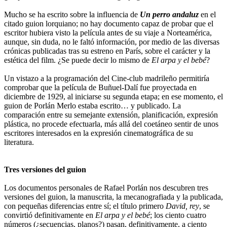
Mucho se ha escrito sobre la influencia de
Un perro andaluz
en el
citado guion lorquiano; no hay documento capaz de probar que el
escritor hubiera visto la película antes de su viaje a Norteamérica,
aunque, sin duda, no le faltó información, por medio de las diversas
crónicas publicadas tras su estreno en París, sobre el carácter y la
estética del film. ¿Se puede decir lo mismo de
El arpa y el bebé
?
Un vistazo a la programación del Cine-club madrileño permitiría
comprobar que la película de Buñuel-Dalí fue proyectada en
diciembre de 1929, al iniciarse su segunda etapa; en ese momento, el
guion de Porlán Merlo estaba escrito… y publicado. La
comparación entre su semejante extensión, planificación, expresión
plástica, no procede efectuarla, más allá del coetáneo sentir de unos
escritores interesados en la expresión cinematográfica de su
literatura.
Tres versiones del guion
Los documentos personales de Rafael Porlán nos descubren tres
versiones del guion, la manuscrita, la mecanografiada y la publicada,
con pequeñas diferencias entre sí; el título primero
David, rey
, se
convirtió definitivamente en
El arpa y el bebé
; los ciento cuatro
números (¿secuencias, planos?) pasan, definitivamente, a ciento