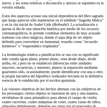
nueve, y las notas relativas a decoración y atrezzo se suprimen en la
versión editada.
Estos dos aspectos acusan una inicial dependencia del libro sagrado
que luego parecen sólo mantenerse en el subtítulo "tragedia bíblica"
y en la cita inicial de André Gide (
Bethsabé
). La actualización y
puesta al día de una situación histórica por medio de los recursos
cinematográficos, le permite combinar elementos de muy acusado
realismo con otros mágicos, donde el arpa deja de ser objeto
definido para convertirse en fantasmal, resuelto como "recuerdo
luminoso" o "esquemático resplandor".
La terminología relativa a planificación se usa con su significado
más común (gran plano, primer plano, vista desde abajo, desde
arriba, etc.) pero no se establecen diferencias entre unidades
mayores, secuencias, y menores, planos; la separación mediante
guarismos sólo, ocasionalmente, puede identificarse con una u otro;
la propia iniciativa del hipotético realizador terciaría en la definitiva
esencia de lo establecido por el escritor-guionista.
Las visiones objetivas de los hechos alternan con las subjetivas de
los personajes; ciertos objetos se muestran de una y otra manera,
sirviéndose de unos prismáticos para alterar el campo de visión;
cuatro cacerolas, cuatro máquinas de coser, cuatro cunas de niños,
alineadas debidamente, deberían ser vistas por el espectador de