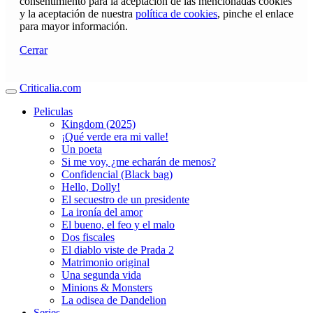
consentimiento para la aceptación de las mencionadas cookies
y la aceptación de nuestra
política de cookies
, pinche el enlace
para mayor información.
Cerrar
Criticalia.com
Peliculas
Kingdom (2025)
¡Qué verde era mi valle!
Un poeta
Si me voy, ¿me echarán de menos?
Confidencial (Black bag)
Hello, Dolly!
El secuestro de un presidente
La ironía del amor
El bueno, el feo y el malo
Dos fiscales
El diablo viste de Prada 2
Matrimonio original
Una segunda vida
Minions & Monsters
La odisea de Dandelion
Series