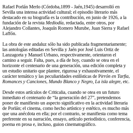
Rafael Porlán Merlo (Córdoba,1899 - Jaén,1945) desarrolló en
Sevilla una intensa actividad cultural; el episodio literario más
destacado en su biografía es la contribución, en junio de 1926, a la
fundación de la revista
Mediodía
, redactada, entre otros, por
Alejandro Collantes, Joaquín Romero Murube, Juan Sierra y Rafael
Laffón.
La obra de este andaluz sólo ha sido publicada fragmentariamente;
las antologías editadas en Sevilla y Jaén por José Luis Ortiz de
Lanzagorta y Manuel Urbano, respectivamente, orientaron el
camino a seguir. Falta, pues, a día de hoy, cuando se otea en el
horizonte el centenario de una generación, una edición completa y
un estudio unitario que plantee, rigurosa y exhaustivamente, el
carácter temático y las peculiaridades estilísticas de P
irrón en Tarfia
,
Romances y Canciones
,
Mundo Blanco y Negro,
La isla alegre
, etc.
Desde estos artículos de Criticalia, cuando se otea en un futuro
inmediato el centenario de “la generación del 27”, pretendemos
poner de manifiesto un aspecto significativo en la actividad literaria
de Porlán; el cinema, como hecho artístico y estético, es mucho más
que una anécdota en ella; por el contrario, se manifiesta como tema
preferente en su narración, ensayo, artículo periodístico, conferencia,
poema en prosa e, incluso, guion cinematográfico.