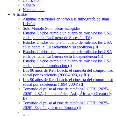
Calificación
Género
Nacionalidad
Articulos
Algunas reflexiones en torno a la filmografía de Juan
Lebrón
Solo Manolo Solo: obras escogidas
Estados Unidos cumple un cuarto de milenio: los USA
en la pantalla. La Guerra de Secesión (IV)
Estados Unidos cumple un cuarto de milenio: los USA
en la pantalla. La esclavitud y su abolición (III)
Estados Unidos cumple un cuarto de milenio: los USA
en la pantalla. La Guerra de la Independencia (II)
Estados Unidos cumple un cuarto de milenio: los USA
en la pantalla. Introducción (I)
Los 90 años de Ken Loach, el cineasta del compromiso
social por excelencia (2006-2023) (y III)
Los 90 años de Ken Loach, el cineasta del compromiso
social por excelencia (1994-2004) (II)
Tomando el pulso al cine de temática LGTBI (2025-
2026): USA, Latinoamérica, Asia, África y Oceanía (y
II)
Tomando el pulso al cine de temática LGTBI (2025-
2026): España y resto de Europa (I)