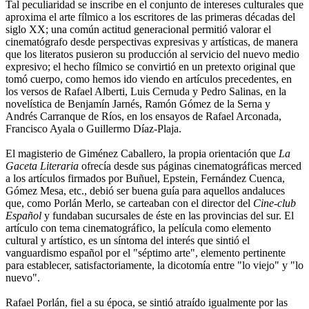
Tal peculiaridad se inscribe en el conjunto de intereses culturales que
aproxima el arte fílmico a los escritores de las primeras décadas del
siglo XX; una común actitud generacional permitió valorar el
cinematógrafo desde perspectivas expresivas y artísticas, de manera
que los literatos pusieron su producción al servicio del nuevo medio
expresivo; el hecho fílmico se convirtió en un pretexto original que
tomó cuerpo, como hemos ido viendo en artículos precedentes, en
los versos de Rafael Alberti, Luis Cernuda y Pedro Salinas, en la
novelística de Benjamín Jarnés, Ramón Gómez de la Serna y
Andrés Carranque de Ríos, en los ensayos de Rafael Arconada,
Francisco Ayala o Guillermo Díaz-Plaja.
El magisterio de Giménez Caballero, la propia orientación que
La
Gaceta Literaria
ofrecía desde sus páginas cinematográficas merced
a los artículos firmados por Buñuel, Epstein, Fernández Cuenca,
Gómez Mesa, etc., debió ser buena guía para aquellos andaluces
que, como Porlán Merlo, se carteaban con el director del
Cine-club
Español
y fundaban sucursales de éste en las provincias del sur. El
artículo con tema cinematográfico, la película como elemento
cultural y artístico, es un síntoma del interés que sintió el
vanguardismo español por el "séptimo arte", elemento pertinente
para establecer, satisfactoriamente, la dicotomía entre "lo viejo" y "lo
nuevo".
Rafael Porlán, fiel a su época, se sintió atraído igualmente por las