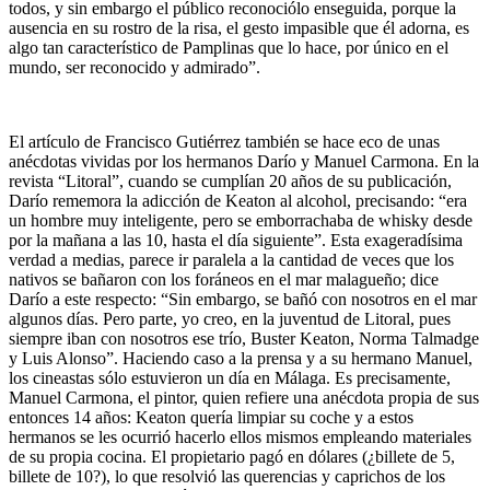
todos, y sin embargo el público reconociólo enseguida, porque la
ausencia en su rostro de la risa, el gesto impasible que él adorna, es
algo tan característico de Pamplinas que lo hace, por único en el
mundo, ser reconocido y admirado”.
El artículo de Francisco Gutiérrez también se hace eco de unas
anécdotas vividas por los hermanos Darío y Manuel Carmona. En la
revista “Litoral”, cuando se cumplían 20 años de su publicación,
Darío rememora la adicción de Keaton al alcohol, precisando: “era
un hombre muy inteligente, pero se emborrachaba de whisky desde
por la mañana a las 10, hasta el día siguiente”. Esta exageradísima
verdad a medias, parece ir paralela a la cantidad de veces que los
nativos se bañaron con los foráneos en el mar malagueño; dice
Darío a este respecto: “Sin embargo, se bañó con nosotros en el mar
algunos días. Pero parte, yo creo, en la juventud de Litoral, pues
siempre iban con nosotros ese trío, Buster Keaton, Norma Talmadge
y Luis Alonso”. Haciendo caso a la prensa y a su hermano Manuel,
los cineastas sólo estuvieron un día en Málaga. Es precisamente,
Manuel Carmona, el pintor, quien refiere una anécdota propia de sus
entonces 14 años: Keaton quería limpiar su coche y a estos
hermanos se les ocurrió hacerlo ellos mismos empleando materiales
de su propia cocina. El propietario pagó en dólares (¿billete de 5,
billete de 10?), lo que resolvió las querencias y caprichos de los