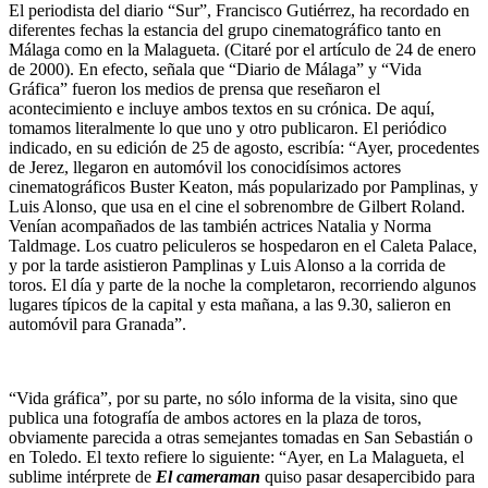
El periodista del diario “Sur”, Francisco Gutiérrez, ha recordado en
diferentes fechas la estancia del grupo cinematográfico tanto en
Málaga como en la Malagueta. (Citaré por el artículo de 24 de enero
de 2000). En efecto, señala que “Diario de Málaga” y “Vida
Gráfica” fueron los medios de prensa que reseñaron el
acontecimiento e incluye ambos textos en su crónica. De aquí,
tomamos literalmente lo que uno y otro publicaron. El periódico
indicado, en su edición de 25 de agosto, escribía: “Ayer, procedentes
de Jerez, llegaron en automóvil los conocidísimos actores
cinematográficos Buster Keaton, más popularizado por Pamplinas, y
Luis Alonso, que usa en el cine el sobrenombre de Gilbert Roland.
Venían acompañados de las también actrices Natalia y Norma
Taldmage. Los cuatro peliculeros se hospedaron en el Caleta Palace,
y por la tarde asistieron Pamplinas y Luis Alonso a la corrida de
toros. El día y parte de la noche la completaron, recorriendo algunos
lugares típicos de la capital y esta mañana, a las 9.30, salieron en
automóvil para Granada”.
“Vida gráfica”, por su parte, no sólo informa de la visita, sino que
publica una fotografía de ambos actores en la plaza de toros,
obviamente parecida a otras semejantes tomadas en San Sebastián o
en Toledo. El texto refiere lo siguiente: “Ayer, en La Malagueta, el
sublime intérprete de
El cameraman
quiso pasar desapercibido para