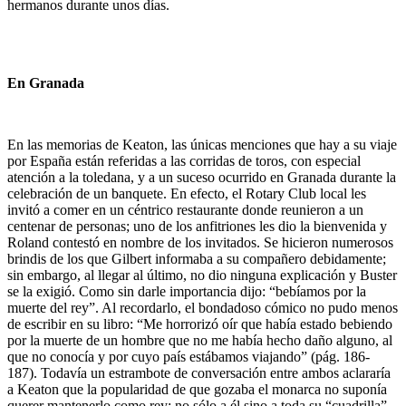
hermanos durante unos días.
En Granada
En las memorias de Keaton, las únicas menciones que hay a su viaje
por España están referidas a las corridas de toros, con especial
atención a la toledana, y a un suceso ocurrido en Granada durante la
celebración de un banquete. En efecto, el Rotary Club local les
invitó a comer en un céntrico restaurante donde reunieron a un
centenar de personas; uno de los anfitriones les dio la bienvenida y
Roland contestó en nombre de los invitados. Se hicieron numerosos
brindis de los que Gilbert informaba a su compañero debidamente;
sin embargo, al llegar al último, no dio ninguna explicación y Buster
se la exigió. Como sin darle importancia dijo: “bebíamos por la
muerte del rey”. Al recordarlo, el bondadoso cómico no pudo menos
de escribir en su libro: “Me horrorizó oír que había estado bebiendo
por la muerte de un hombre que no me había hecho daño alguno, al
que no conocía y por cuyo país estábamos viajando” (pág. 186-
187). Todavía un estrambote de conversación entre ambos aclararía
a Keaton que la popularidad de que gozaba el monarca no suponía
querer mantenerlo como rey; no sólo a él sino a toda su “cuadrilla”.