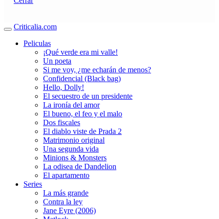
Cerrar
Criticalia.com
Peliculas
¡Qué verde era mi valle!
Un poeta
Si me voy, ¿me echarán de menos?
Confidencial (Black bag)
Hello, Dolly!
El secuestro de un presidente
La ironía del amor
El bueno, el feo y el malo
Dos fiscales
El diablo viste de Prada 2
Matrimonio original
Una segunda vida
Minions & Monsters
La odisea de Dandelion
El apartamento
Series
La más grande
Contra la ley
Jane Eyre (2006)