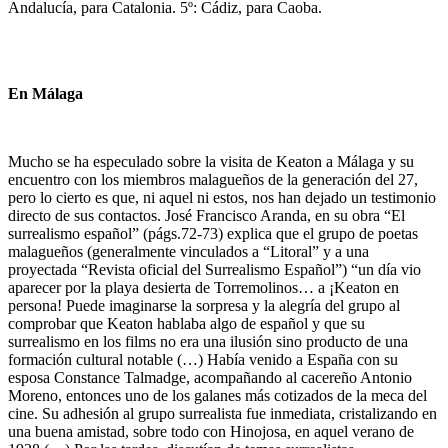
Andalucía, para Catalonia. 5º: Cádiz, para Caoba.
En Málaga
Mucho se ha especulado sobre la visita de Keaton a Málaga y su
encuentro con los miembros malagueños de la generación del 27,
pero lo cierto es que, ni aquel ni estos, nos han dejado un testimonio
directo de sus contactos. José Francisco Aranda, en su obra “El
surrealismo español” (págs.72-73) explica que el grupo de poetas
malagueños (generalmente vinculados a “Litoral” y a una
proyectada “Revista oficial del Surrealismo Español”) “un día vio
aparecer por la playa desierta de Torremolinos… a ¡Keaton en
persona! Puede imaginarse la sorpresa y la alegría del grupo al
comprobar que Keaton hablaba algo de español y que su
surrealismo en los films no era una ilusión sino producto de una
formación cultural notable (…) Había venido a España con su
esposa Constance Talmadge, acompañando al cacereño Antonio
Moreno, entonces uno de los galanes más cotizados de la meca del
cine. Su adhesión al grupo surrealista fue inmediata, cristalizando en
una buena amistad, sobre todo con Hinojosa, en aquel verano de