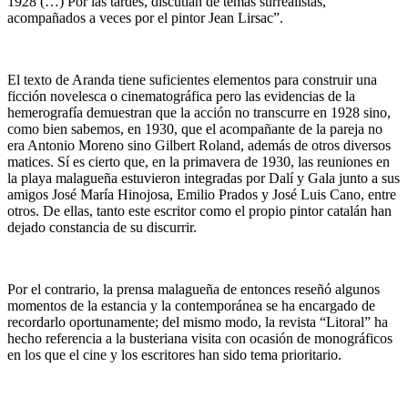
1928 (…) Por las tardes, discutían de temas surrealistas,
acompañados a veces por el pintor Jean Lirsac”.
El texto de Aranda tiene suficientes elementos para construir una
ficción novelesca o cinematográfica pero las evidencias de la
hemerografía demuestran que la acción no transcurre en 1928 sino,
como bien sabemos, en 1930, que el acompañante de la pareja no
era Antonio Moreno sino Gilbert Roland, además de otros diversos
matices. Sí es cierto que, en la primavera de 1930, las reuniones en
la playa malagueña estuvieron integradas por Dalí y Gala junto a sus
amigos José María Hinojosa, Emilio Prados y José Luis Cano, entre
otros. De ellas, tanto este escritor como el propio pintor catalán han
dejado constancia de su discurrir.
Por el contrario, la prensa malagueña de entonces reseñó algunos
momentos de la estancia y la contemporánea se ha encargado de
recordarlo oportunamente; del mismo modo, la revista “Litoral” ha
hecho referencia a la busteriana visita con ocasión de monográficos
en los que el cine y los escritores han sido tema prioritario.