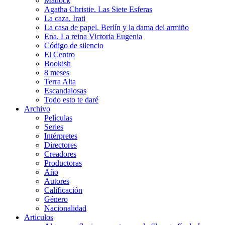
Matlock
Agatha Christie. Las Siete Esferas
La caza. Irati
La casa de papel. Berlín y la dama del armiño
Ena. La reina Victoria Eugenia
Código de silencio
El Centro
Bookish
8 meses
Terra Alta
Escandalosas
Todo esto te daré
Archivo
Películas
Series
Intérpretes
Directores
Creadores
Productoras
Año
Autores
Calificación
Género
Nacionalidad
Articulos