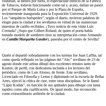
visitarían, al menos por fuera, el espectacular edificio de la Fábrica
de Tabacos, todavía funcionando como tal y, acaso, darían un paseo
por el Parque de María Luisa y por la Plaza de España,
recientemente inaugurada para la Exposición Universal de 1929.
Los “simpáticos huéspedes”, según el diario, tuvieron palabras de
elogio para la ciudad y los sevillanos en virtud de las numerosas
muestras de cariño recibidas. ¿Tuvo noticia de esta visita Luis
Cernuda? ¿Supo que Gilbert Roland, de quien el poeta había
tomado modelo de sombrero (tras su interpretación como Armando
en
Camille
/
Margarita Gautier
), paseaba por el centro de Sevilla?
Quién sí departió sobradamente con los turistas fue Juan Laffita, tal
como queda reflejado en las páginas del “Abc” sevillano de 23 de
agosto donde este artista dibujó dos excelentes retratos tanto de
Keaton, de perfil, con dedicatoria incluida a los lectores del
periódico, como de Luis Alonso, de frente. Este sevillano,
Licenciado en Filosofía y Letras y diplomado en la escuela de Bellas
Artes, ejerció la crítica de cine, entre otras disciplinas. Se le llamó
“Lápiz Kodak”, en función de sus aptitudes para dibujar con tanta
rapidez como alta cualificación. De igual modo, fue reconocido
como extraordinario anfitrión de la ciudad.