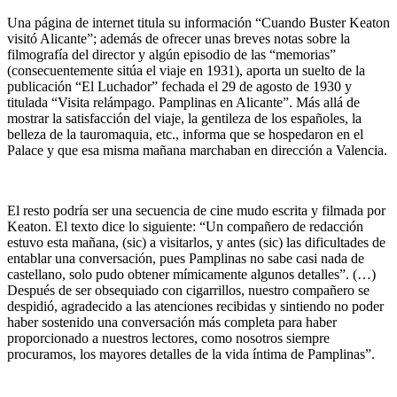
Una página de internet titula su información “Cuando Buster Keaton
visitó Alicante”; además de ofrecer unas breves notas sobre la
filmografía del director y algún episodio de las “memorias”
(consecuentemente sitúa el viaje en 1931), aporta un suelto de la
publicación “El Luchador” fechada el 29 de agosto de 1930 y
titulada “Visita relámpago. Pamplinas en Alicante”. Más allá de
mostrar la satisfacción del viaje, la gentileza de los españoles, la
belleza de la tauromaquia, etc., informa que se hospedaron en el
Palace y que esa misma mañana marchaban en dirección a Valencia.
El resto podría ser una secuencia de cine mudo escrita y filmada por
Keaton. El texto dice lo siguiente: “Un compañero de redacción
estuvo esta mañana, (sic) a visitarlos, y antes (sic) las dificultades de
entablar una conversación, pues Pamplinas no sabe casi nada de
castellano, solo pudo obtener mímicamente algunos detalles”. (…)
Después de ser obsequiado con cigarrillos, nuestro compañero se
despidió, agradecido a las atenciones recibidas y sintiendo no poder
haber sostenido una conversación más completa para haber
proporcionado a nuestros lectores, como nosotros siempre
procuramos, los mayores detalles de la vida íntima de Pamplinas”.