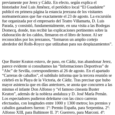
previamente por Jerez y Cádiz. En efecto, según explica el
historiador José Luis Jiménez, el periódico local “El Guadalete”
publicó en primera página la estancia jerezana de los visitantes
norteamericanos que fue exactamente el 23 de agosto. La excursión
fue organizada por el empresario del Teatro Villamarta, D. Luis
Parada, y consistió, fundamentalmente, en una visita a las Bodegas
Domecq, donde, tras recibir las explicaciones pertinentes sobre la
elaboración de los caldos, firmaron en el libro de honor. Al ser
reconocidos por los jerezanos, “formaron un amplio cortejo
alrededor del Rolls-Royce que utilizaban para sus desplazamientos”.
Que Buster Keaton estuvo, de paso, en Cádiz, tras abandonar Jerez,
parece evidente si consultamos las “Informaciones Deportivas” de
“Abc” de Sevilla, correspondientes al 26 de agosto. En el apartado
“Carreras de caballos”, el subtítulo informa que la tercera reunión se
celebró en la Playa de la Victoria, de Cádiz. Tras precisar que hubo
mayor asistencia que en días anteriores, se anota que concurren a las
mismas el infante Don Alfonso y “el famoso cineasta Buster
Keaton”, además de la nobleza andaluza y D. José María Pemán.
Los espectadores pudieron deleitarse con las cinco carreras
efectuadas, con longitudes entre 1000 y 1300 metros; los premios y
caballos ganadores fueron: 1º: Premio España, para Serpentina. 2º:
Alfonso XIII, para Baltimore II. 3º: Guerrero, para Marconi. 4º: