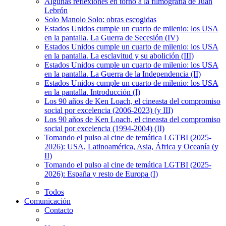
Algunas reflexiones en torno a la filmografía de Juan
Lebrón
Solo Manolo Solo: obras escogidas
Estados Unidos cumple un cuarto de milenio: los USA
en la pantalla. La Guerra de Secesión (IV)
Estados Unidos cumple un cuarto de milenio: los USA
en la pantalla. La esclavitud y su abolición (III)
Estados Unidos cumple un cuarto de milenio: los USA
en la pantalla. La Guerra de la Independencia (II)
Estados Unidos cumple un cuarto de milenio: los USA
en la pantalla. Introducción (I)
Los 90 años de Ken Loach, el cineasta del compromiso
social por excelencia (2006-2023) (y III)
Los 90 años de Ken Loach, el cineasta del compromiso
social por excelencia (1994-2004) (II)
Tomando el pulso al cine de temática LGTBI (2025-
2026): USA, Latinoamérica, Asia, África y Oceanía (y
II)
Tomando el pulso al cine de temática LGTBI (2025-
2026): España y resto de Europa (I)
Todos
Comunicación
Contacto