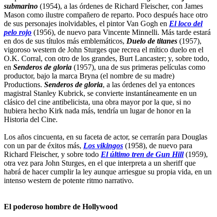
submarino
(1954), a las órdenes de Richard Fleischer, con James
Mason como ilustre compañero de reparto. Poco después hace otro
de sus personajes inolvidables, el pintor Van Gogh en
El loco del
pelo rojo
(1956), de nuevo para Vincente Minnelli. Más tarde estará
en dos de sus títulos más emblemáticos,
Duelo de titanes
(1957),
vigoroso western de John Sturges que recrea el mítico duelo en el
O.K. Corral, con otro de los grandes, Burt Lancaster; y, sobre todo,
en
Senderos de gloria
(1957), una de sus primeras películas como
productor, bajo la marca Bryna (el nombre de su madre)
Productions.
Senderos de gloria
, a las órdenes del ya entonces
magistral Stanley Kubrick, se convierte instantáneamente en un
clásico del cine antibelicista, una obra mayor por la que, si no
hubiera hecho Kirk nada más, tendría un lugar de honor en la
Historia del Cine.
Los años cincuenta, en su faceta de actor, se cerrarán para Douglas
con un par de éxitos más,
Los vikingos
(1958), de nuevo para
Richard Fleischer, y sobre todo
El último tren de Gun Hill
(1959),
otra vez para John Sturges, en el que interpreta a un sheriff que
habrá de hacer cumplir la ley aunque arriesgue su propia vida, en un
intenso western de potente ritmo narrativo.
El poderoso hombre de Hollywood