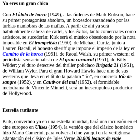
Ya eres un gran chico
Con
El ídolo de barro
(1949), a las órdenes de Mark Robson, hace
su primer protagonista absoluto, un boxeador zarandeado por las
turbias maniobras de las mafias. A partir de ahí ya será
habitualmente cabeza de cartel, y los éxitos, tanto comerciales como
artísticos, se sucederán; Kirk será el músico obsesionado por la nota
imposible en
El trompetista
(1950), de Michael Curtiz, junto a
Lauren Bacall; el honesto sheriff que impone el imperio de la ley en
Camino de la horca
(1951), de Raoul Walsh, su primer western; el
periodista sensacionalista de
El gran carnaval
(1951), de Billy
Wilder; y el duro detective del thriller policíaco
Brigada 21
(1951),
de William Wyler. Para el gran Howard Hawks hace uno de sus
westerns que lleva en el título la palabra “río”, en concreto
Río de
sangre
(1952), y en
Cautivos del mal
(1952), el formidable
melodrama de Vincente Minnelli, será un inescrupuloso productor
de Hollywood.
Estrella rutilante
Kirk, convertido ya en una estrella mundial, hará una incursión en el
cine europeo en
Ulises
(1954), la versión que del clásico homérico
hizo Mario Camerini, para volver al cine yanqui en la vertiginosa
adaptación del clásico de Jules Verne
20.000 leguas de viaje