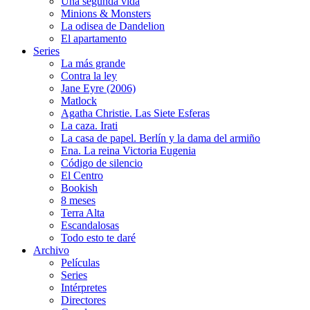
Una segunda vida
Minions & Monsters
La odisea de Dandelion
El apartamento
Series
La más grande
Contra la ley
Jane Eyre (2006)
Matlock
Agatha Christie. Las Siete Esferas
La caza. Irati
La casa de papel. Berlín y la dama del armiño
Ena. La reina Victoria Eugenia
Código de silencio
El Centro
Bookish
8 meses
Terra Alta
Escandalosas
Todo esto te daré
Archivo
Películas
Series
Intérpretes
Directores