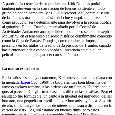
A partir de la creación de su productora, Kirk Douglas podrá
también intervenir en la correlación de fuerzas existente en todo
grupo de poder, como era (y es...) Hollywood. Así, contra el sentir
de las fuerzas más tradicionalistas del cine yanqui, su intervención
como productor será determinante para devolver a la escena pública
al guionista Dalton Trumbo, represaliado por el Comité de
Actividades Antiamericanas que lideró el ominoso senador Joseph
McCarthy, en el tenebroso episodio histórico comúnmente conocido
como la Caza de Brujas. Douglas, como productor, impuso la
presencia en los títulos de crédito de
Espartaco
de Trumbo, cuando
hasta entonces había estado vedada su presencia en cualquier
película, teniendo que aparecer con seudónimos.
La madurez del astro
En los años sesenta, ya cuarentón, Kirk vuelve a dar en la diana con
la mentada
Espartaco
(1960), la biografía más bien libérrima del
famoso esclavo romano, a las órdenes de un Stanley Kubrick con el
que, al parecer, Douglas tuvo bastantes diferencias creativas. Pero el
resultado fue formidable, un canto a la libertad del individuo, del ser
humano, una pequeña maravilla a la vez humanista y épica. A partir
de ahí, sin embargo, los títulos de interés empiezan a disminuir en la
carrera de Kirk. Seguirá estando en buenos films, pero estos
menudearán. Así, hará para su querido Vincente Minnelli otro