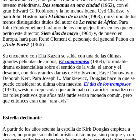
intenso melodrama,
Dos semanas en otra ciudad
(1962), con el
gran Edward G. Robinson y la no menos buena Cyd Charisse; y
para John Huston hará
El último de la lista
(1963), quizá uno de los
menos distinguidos títulos del autor de
La reina de África
. Para
John Frankenheimer hará uno de los complejos films en los que era
perito este director,
Siete días de mayo
(1964) y, de nuevo en
Europa, hará para René Clement el personaje del general Patton en
¿Arde París?
(1966).
Su encuentro con Elia Kazan se salda con una de las últimas
grandes películas de ambos,
El compromiso
(1969), formidable
drama existencialista sobre el sentido de la vida, el amor y el
desamor, con dos grandes damas de Hollywood, Faye Dunaway y
Deborah Kerr. Para Joseph L. Mankiewicz, Douglas hace la que se
puede considerar su última obra maestra,
El día de los tramposos
(1970), western crepuscular que anticipaba el carácter tornadizo en
los roles positivos que años más tarde serían moneda común, pero
que entonces eran una “rara avis”.
Estrella declinante
A partir de los años setenta la estrella de Kirk Douglas empieza a
decaer, no porque su calidad artística disminuya, sino porque ya no