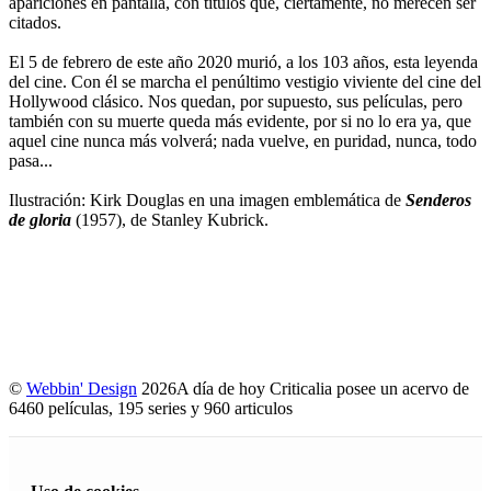
apariciones en pantalla, con títulos que, ciertamente, no merecen ser
citados.
El 5 de febrero de este año 2020 murió, a los 103 años, esta leyenda
del cine. Con él se marcha el penúltimo vestigio viviente del cine del
Hollywood clásico. Nos quedan, por supuesto, sus películas, pero
también con su muerte queda más evidente, por si no lo era ya, que
aquel cine nunca más volverá; nada vuelve, en puridad, nunca, todo
pasa...
Ilustración: Kirk Douglas en una imagen emblemática de
Senderos
de gloria
(1957), de Stanley Kubrick.
©
Webbin' Design
2026
A día de hoy Criticalia posee un acervo de
6460 películas, 195 series y 960 articulos