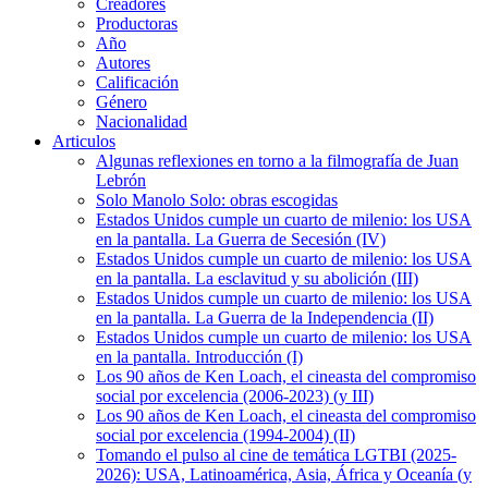
Creadores
Productoras
Año
Autores
Calificación
Género
Nacionalidad
Articulos
Algunas reflexiones en torno a la filmografía de Juan
Lebrón
Solo Manolo Solo: obras escogidas
Estados Unidos cumple un cuarto de milenio: los USA
en la pantalla. La Guerra de Secesión (IV)
Estados Unidos cumple un cuarto de milenio: los USA
en la pantalla. La esclavitud y su abolición (III)
Estados Unidos cumple un cuarto de milenio: los USA
en la pantalla. La Guerra de la Independencia (II)
Estados Unidos cumple un cuarto de milenio: los USA
en la pantalla. Introducción (I)
Los 90 años de Ken Loach, el cineasta del compromiso
social por excelencia (2006-2023) (y III)
Los 90 años de Ken Loach, el cineasta del compromiso
social por excelencia (1994-2004) (II)
Tomando el pulso al cine de temática LGTBI (2025-
2026): USA, Latinoamérica, Asia, África y Oceanía (y