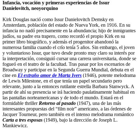
Infancia, vocación y primeras experiencias de Issur
Danielovitch, neoyorquino
Kirk Douglas nació como Issur Danielovitch Demsky en
Amsterdam, población del estado de Nueva York, en 1916. En su
infancia no nadó precisamente en la abundancia; hijo de inmigrantes
judíos, su padre era trapero, como recordó el propio Kirk en su
primer libro biográfico, y además el progenitor abandonó la
numerosa familia cuando el crío tenía 5 años. Sin embargo, el joven
y voluntarioso Issur, que tuvo desde pronto muy claro su interés por
la interpretación, consiguió cursar una carrera universitaria, donde se
fogueó en el teatro de la facultad. Tras pasar por los escenarios de
Broadway y participar en la Segunda Guerra Mundial, debuta en el
cine en
El extraño amor de Marta Ivers
(1946), potente melodrama
de Lewis Milestone, en el que tenía un papel secundario pero
relevante, junto a la entonces rutilante estrella Barbara Stanwyck. A
partir de ahí su presencia se irá haciendo paulatinamente habitual en
las pantallas norteamericanas y de todo el mundo. Estará en el
formidable thriller
Retorno al pasado
(1947), una de las más
interesantes propuestas del “film noir” americano, a las órdenes de
Jacquer Tourneur, pero también en el intenso melodrama romántico
Carta a tres esposas
(1949), bajo la dirección de Joseph L.
Mankiewicz.