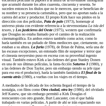
encuentra películas ni papeles a la altura de la envidiable filmografía
que acumuló durante los años cuarenta, cincuenta y sesenta. Se
suceden entonces los títulos que no le merecen, que se benefician de
su nombre y su presencia carismática, pero que no aportan nada a la
carrera del actor y productor. El propio Kirk hace sus pinitos en la
dirección con dos películas,
Pata de palo
(1973), homenaje al
universo pirata con evidente referencia a la stevensoniana
La isla del
tesoro
, y
Los justicieros del Oeste
(1975), western que confirmaría
que Douglas no estaba llamado por el camino de la realización
cinematográfica. En ambos estuvo también como actor, como lo
haría también en un puñado de films mediocres que, ciertamente, no
estaban a su altura.
La furia
(1978), de Brian de Palma, sería una de
las escasas excepciones, un entonado film de suspense y terror que
el cineasta neoyersino puso en escena con su proverbial ingenio
visual. También estuvo Kirk a las órdenes del gran Stanley Donen
en una de sus últimas películas, la fanta-ficción
Saturno 3
(1980), y
a las órdenes de Don Taylor, pero sin embargo siendo su jefe (que
para eso era el productor), haría la también fantástica
El final de la
cuenta atrás
(1980), a vueltas con los viajes en el tiempo.
A mediados de la década de los ochenta llegará el tiempo de la
nostalgia, con films como
Otra ciudad, otra ley
(1986), del olvidado
Jeff Kanew, que sin embargo permitió a Kirk Douglas el
reencuentro con otro grande, Burt Lancaster, con el que había
trabajado en varias películas. A partir de ahí se irán espaciando sus