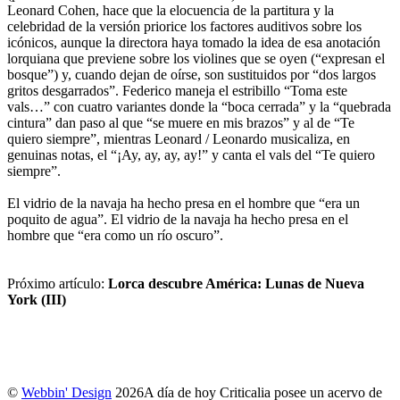
Leonard Cohen, hace que la elocuencia de la partitura y la
celebridad de la versión priorice los factores auditivos sobre los
icónicos, aunque la directora haya tomado la idea de esa anotación
lorquiana que previene sobre los violines que se oyen (“expresan el
bosque”) y, cuando dejan de oírse, son sustituidos por “dos largos
gritos desgarrados”. Federico maneja el estribillo “Toma este
vals…” con cuatro variantes donde la “boca cerrada” y la “quebrada
cintura” dan paso al que “se muere en mis brazos” y al de “Te
quiero siempre”, mientras Leonard / Leonardo musicaliza, en
genuinas notas, el “¡Ay, ay, ay, ay!” y canta el vals del “Te quiero
siempre”.
El vidrio de la navaja ha hecho presa en el hombre que “era un
poquito de agua”. El vidrio de la navaja ha hecho presa en el
hombre que “era como un río oscuro”.
Próximo artículo:
Lorca descubre América: Lunas de Nueva
York (III)
©
Webbin' Design
2026
A día de hoy Criticalia posee un acervo de