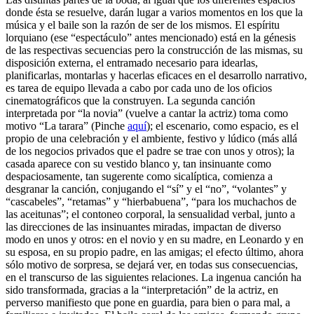
donde ésta se resuelve, darán lugar a varios momentos en los que la
música y el baile son la razón de ser de los mismos. El espíritu
lorquiano (ese “espectáculo” antes mencionado) está en la génesis
de las respectivas secuencias pero la construcción de las mismas, su
disposición externa, el entramado necesario para idearlas,
planificarlas, montarlas y hacerlas eficaces en el desarrollo narrativo,
es tarea de equipo llevada a cabo por cada uno de los oficios
cinematográficos que la construyen. La segunda canción
interpretada por “la novia” (vuelve a cantar la actriz) toma como
motivo “La tarara” (Pinche
aquí
); el escenario, como espacio, es el
propio de una celebración y el ambiente, festivo y lúdico (más allá
de los negocios privados que el padre se trae con unos y otros); la
casada aparece con su vestido blanco y, tan insinuante como
despaciosamente, tan sugerente como sicalíptica, comienza a
desgranar la canción, conjugando el “sí” y el “no”, “volantes” y
“cascabeles”, “retamas” y “hierbabuena”, “para los muchachos de
las aceitunas”; el contoneo corporal, la sensualidad verbal, junto a
las direcciones de las insinuantes miradas, impactan de diverso
modo en unos y otros: en el novio y en su madre, en Leonardo y en
su esposa, en su propio padre, en las amigas; el efecto último, ahora
sólo motivo de sorpresa, se dejará ver, en todas sus consecuencias,
en el transcurso de las siguientes relaciones. La ingenua canción ha
sido transformada, gracias a la “interpretación” de la actriz, en
perverso manifiesto que pone en guardia, para bien o para mal, a