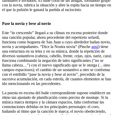
familiares e invitados. El baile coral de las amigas, formando grupo
con la novia, rubrica la situación y abre la espita hacia un tiempo en
el que la pulsión le ganará la partida al raciocinio.
Pase la novia y bese al novio
Este “in crescendo” llegará a su clímax en escena posterior donde
una canción popular, ahora procedente del repertorio sefardí,
funciona como hoguera de San Juan a cuyo alrededor bailan novio,
novia y acompañantes. “Dice la Nostra novia” (Pinche
aquí
) tiene
una estructura en su letra y en su música, donde la repetición de
diversos sustantivos (cabeza, cabello, frente, cejas, ojos, nariz, cara)
funciona combinando la negación de tales significantes (“no se
llama cabeza…”) con el nuevo significado que se le otorga (…sino
campos espaciosos); el cambio de un sustantivo a otro se conforma
con el estribillo “pase la novia y bese al novio”, precedido de la
sucesiva acumulación, en cada estrofa, de cuantos elementos se han
ido mencionando en las precedentes.
La puesta en escena del baile correspondiente supone establecer un
ritmo tan ajustado de planificación como preciso de montaje. Si la
música marca tiempos y la cámara espacios, falta conformar las
connotaciones debidas en los principales personajes: el coro,
bailando al ritmo que la canción le marca; el novio obedeciendo,