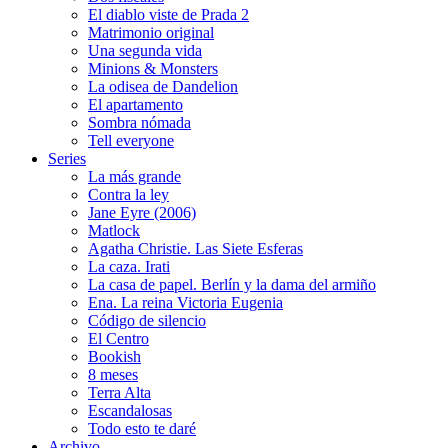
El diablo viste de Prada 2
Matrimonio original
Una segunda vida
Minions & Monsters
La odisea de Dandelion
El apartamento
Sombra nómada
Tell everyone
Series
La más grande
Contra la ley
Jane Eyre (2006)
Matlock
Agatha Christie. Las Siete Esferas
La caza. Irati
La casa de papel. Berlín y la dama del armiño
Ena. La reina Victoria Eugenia
Código de silencio
El Centro
Bookish
8 meses
Terra Alta
Escandalosas
Todo esto te daré
Archivo