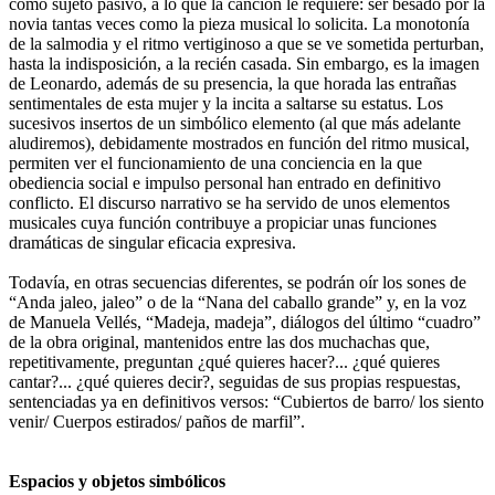
como sujeto pasivo, a lo que la canción le requiere: ser besado por la
novia tantas veces como la pieza musical lo solicita. La monotonía
de la salmodia y el ritmo vertiginoso a que se ve sometida perturban,
hasta la indisposición, a la recién casada. Sin embargo, es la imagen
de Leonardo, además de su presencia, la que horada las entrañas
sentimentales de esta mujer y la incita a saltarse su estatus. Los
sucesivos insertos de un simbólico elemento (al que más adelante
aludiremos), debidamente mostrados en función del ritmo musical,
permiten ver el funcionamiento de una conciencia en la que
obediencia social e impulso personal han entrado en definitivo
conflicto. El discurso narrativo se ha servido de unos elementos
musicales cuya función contribuye a propiciar unas funciones
dramáticas de singular eficacia expresiva.
Todavía, en otras secuencias diferentes, se podrán oír los sones de
“Anda jaleo, jaleo” o de la “Nana del caballo grande” y, en la voz
de Manuela Vellés, “Madeja, madeja”, diálogos del último “cuadro”
de la obra original, mantenidos entre las dos muchachas que,
repetitivamente, preguntan ¿qué quieres hacer?... ¿qué quieres
cantar?... ¿qué quieres decir?, seguidas de sus propias respuestas,
sentenciadas ya en definitivos versos: “Cubiertos de barro/ los siento
venir/ Cuerpos estirados/ paños de marfil”.
Espacios y objetos simbólicos