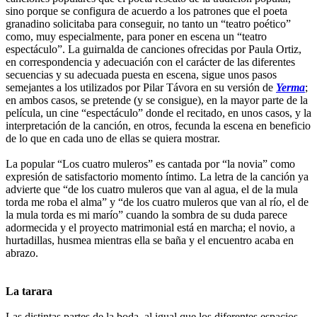
sino porque se configura de acuerdo a los patrones que el poeta
granadino solicitaba para conseguir, no tanto un “teatro poético”
como, muy especialmente, para poner en escena un “teatro
espectáculo”. La guirnalda de canciones ofrecidas por Paula Ortiz,
en correspondencia y adecuación con el carácter de las diferentes
secuencias y su adecuada puesta en escena, sigue unos pasos
semejantes a los utilizados por Pilar Távora en su versión de
Yerma
;
en ambos casos, se pretende (y se consigue), en la mayor parte de la
película, un cine “espectáculo” donde el recitado, en unos casos, y la
interpretación de la canción, en otros, fecunda la escena en beneficio
de lo que en cada uno de ellas se quiera mostrar.
La popular “Los cuatro muleros” es cantada por “la novia” como
expresión de satisfactorio momento íntimo. La letra de la canción ya
advierte que “de los cuatro muleros que van al agua, el de la mula
torda me roba el alma” y “de los cuatro muleros que van al río, el de
la mula torda es mi marío” cuando la sombra de su duda parece
adormecida y el proyecto matrimonial está en marcha; el novio, a
hurtadillas, husmea mientras ella se baña y el encuentro acaba en
abrazo.
La tarara
Las distintas partes de la boda, al igual que los diferentes espacios