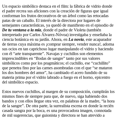
Un espacio simbólico destaca en el film: la fábrica de vidrio donde
el padre recrea sus aficiones con la creación de figuras que igual
conforman los frutos decorativos de un árbol como las retocadas
patas de un caballo. El interés de la directora por lugares de
semejantes características, ya quedó de manifiesto en el episodio de
De tu ventana a la mía
, donde el padre de Violeta (también
interpretado por Carlos Álvarez-Nóvoa) investigaba y enseñaba la
ciencia botánica en su jardín. Ahora, en
La novia
, este acaparador
de tierras cuya máxima es ¡comprar siempre, vender nunca!, adorna
sus ocios en tan caprichoso lugar manipulando el vidrio y haciendo
con él “arte transparente”. Navajas y cuchillos son elementos
imprescindibles en “Bodas de sangre” tanto por sus valores
simbólicos como por los pragmáticos; el cuchillo, ese “cuchillito”
que penetra fino por las carnes asombradas con el que “se mataron
los dos hombres del amor”, ha cambiado el acero fundido de su
materia prima por el vidrio labrado a fuego en el horno, epicentro
del simbólico espacio.
Estos nuevos cuchillos, al margen de su composición, cumplirán los
mismos fines de siempre para que, de nuevo, siga habiendo dos
bandos y con ellos llegue otra vez, en palabras de la madre, “la hora
de la sangre”. De otra parte, la surrealista escena en donde la recién
casada sangra por la boca, es una provocadora imagen, connotada
de mil sugerencias, que guionista y directora se han atrevido a