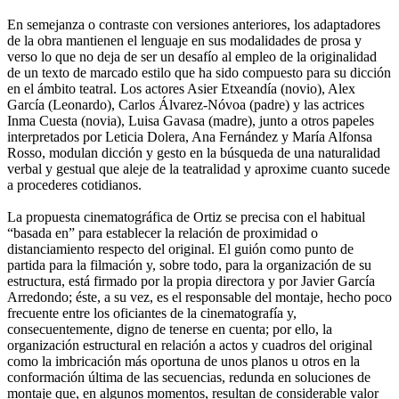
En semejanza o contraste con versiones anteriores, los adaptadores
de la obra mantienen el lenguaje en sus modalidades de prosa y
verso lo que no deja de ser un desafío al empleo de la originalidad
de un texto de marcado estilo que ha sido compuesto para su dicción
en el ámbito teatral. Los actores Asier Etxeandía (novio), Alex
García (Leonardo), Carlos Álvarez-Nóvoa (padre) y las actrices
Inma Cuesta (novia), Luisa Gavasa (madre), junto a otros papeles
interpretados por Leticia Dolera, Ana Fernández y María Alfonsa
Rosso, modulan dicción y gesto en la búsqueda de una naturalidad
verbal y gestual que aleje de la teatralidad y aproxime cuanto sucede
a procederes cotidianos.
La propuesta cinematográfica de Ortiz se precisa con el habitual
“basada en” para establecer la relación de proximidad o
distanciamiento respecto del original. El guión como punto de
partida para la filmación y, sobre todo, para la organización de su
estructura, está firmado por la propia directora y por Javier García
Arredondo; éste, a su vez, es el responsable del montaje, hecho poco
frecuente entre los oficiantes de la cinematografía y,
consecuentemente, digno de tenerse en cuenta; por ello, la
organización estructural en relación a actos y cuadros del original
como la imbricación más oportuna de unos planos u otros en la
conformación última de las secuencias, redunda en soluciones de
montaje que, en algunos momentos, resultan de considerable valor