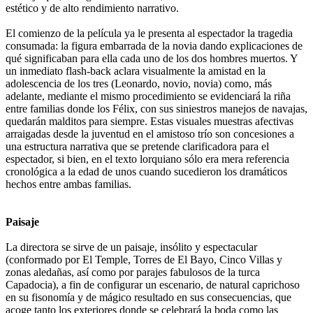
estético y de alto rendimiento narrativo.
El comienzo de la película ya le presenta al espectador la tragedia
consumada: la figura embarrada de la novia dando explicaciones de
qué significaban para ella cada uno de los dos hombres muertos. Y
un inmediato flash-back aclara visualmente la amistad en la
adolescencia de los tres (Leonardo, novio, novia) como, más
adelante, mediante el mismo procedimiento se evidenciará la riña
entre familias donde los Félix, con sus siniestros manejos de navajas,
quedarán malditos para siempre. Estas visuales muestras afectivas
arraigadas desde la juventud en el amistoso trío son concesiones a
una estructura narrativa que se pretende clarificadora para el
espectador, si bien, en el texto lorquiano sólo era mera referencia
cronológica a la edad de unos cuando sucedieron los dramáticos
hechos entre ambas familias.
Paisaje
La directora se sirve de un paisaje, insólito y espectacular
(conformado por El Temple, Torres de El Bayo, Cinco Villas y
zonas aledañas, así como por parajes fabulosos de la turca
Capadocia), a fin de configurar un escenario, de natural caprichoso
en su fisonomía y de mágico resultado en sus consecuencias, que
acoge tanto los exteriores donde se celebrará la boda como las