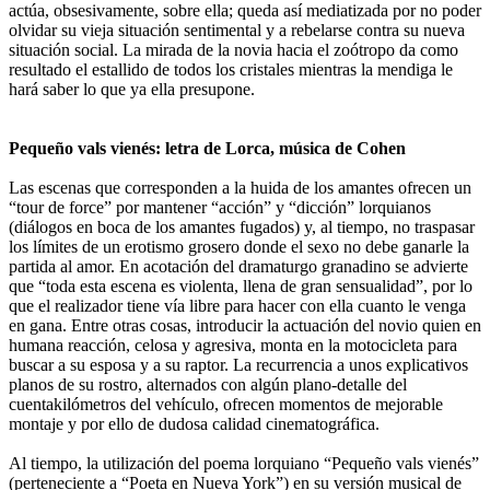
actúa, obsesivamente, sobre ella; queda así mediatizada por no poder
olvidar su vieja situación sentimental y a rebelarse contra su nueva
situación social. La mirada de la novia hacia el zoótropo da como
resultado el estallido de todos los cristales mientras la mendiga le
hará saber lo que ya ella presupone.
Pequeño vals vienés: letra de Lorca, música de Cohen
Las escenas que corresponden a la huida de los amantes ofrecen un
“tour de force” por mantener “acción” y “dicción” lorquianos
(diálogos en boca de los amantes fugados) y, al tiempo, no traspasar
los límites de un erotismo grosero donde el sexo no debe ganarle la
partida al amor. En acotación del dramaturgo granadino se advierte
que “toda esta escena es violenta, llena de gran sensualidad”, por lo
que el realizador tiene vía libre para hacer con ella cuanto le venga
en gana. Entre otras cosas, introducir la actuación del novio quien en
humana reacción, celosa y agresiva, monta en la motocicleta para
buscar a su esposa y a su raptor. La recurrencia a unos explicativos
planos de su rostro, alternados con algún plano-detalle del
cuentakilómetros del vehículo, ofrecen momentos de mejorable
montaje y por ello de dudosa calidad cinematográfica.
Al tiempo, la utilización del poema lorquiano “Pequeño vals vienés”
(perteneciente a “Poeta en Nueva York”) en su versión musical de