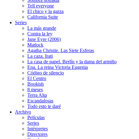
Sombra nómada
Tell everyone
El chico y la garza
California Suite
Series
La más grande
Contra la ley
Jane Eyre (2006)
Matlock
Agatha Christie. Las Siete Esferas
La caza. Irati
La casa de papel. Berlín y la dama del armiño
Ena. La reina Victoria Eugenia
Código de silencio
El Centro
Bookish
8 meses
Terra Alta
Escandalosas
Todo esto te daré
Archivo
Películas
Series
Intérpretes
Directores