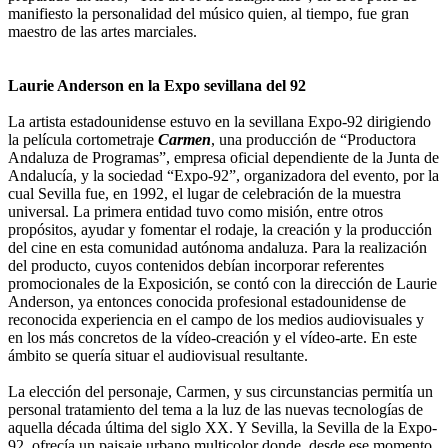
manifiesto la personalidad del músico quien, al tiempo, fue gran
maestro de las artes marciales.
Laurie Anderson en la Expo sevillana del 92
La artista estadounidense estuvo en la sevillana Expo-92 dirigiendo
la película cortometraje
Carmen
, una producción de “Productora
Andaluza de Programas”, empresa oficial dependiente de la Junta de
Andalucía, y la sociedad “Expo-92”, organizadora del evento, por la
cual Sevilla fue, en 1992, el lugar de celebración de la muestra
universal. La primera entidad tuvo como misión, entre otros
propósitos, ayudar y fomentar el rodaje, la creación y la producción
del cine en esta comunidad autónoma andaluza. Para la realización
del producto, cuyos contenidos debían incorporar referentes
promocionales de la Exposición, se contó con la dirección de Laurie
Anderson, ya entonces conocida profesional estadounidense de
reconocida experiencia en el campo de los medios audiovisuales y
en los más concretos de la vídeo-creación y el vídeo-arte. En este
ámbito se quería situar el audiovisual resultante.
La elección del personaje, Carmen, y sus circunstancias permitía un
personal tratamiento del tema a la luz de las nuevas tecnologías de
aquella década última del siglo XX. Y Sevilla, la Sevilla de la Expo-
92, ofrecía un paisaje urbano multicolor donde, desde ese momento,