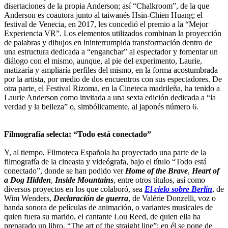
disertaciones de la propia Anderson; así “Chalkroom”, de la que
Anderson es coautora junto al taiwanés Hsin-Chien Huang; el
festival de Venecia, en 2017, les concedió el premio a la “Mejor
Experiencia VR”. Los elementos utilizados combinan la proyección
de palabras y dibujos en ininterrumpida transformación dentro de
una estructura dedicada a “enganchar” al espectador y fomentar un
diálogo con el mismo, aunque, al pie del experimento, Laurie,
matizaría y ampliaría perfiles del mismo, en la forma acostumbrada
por la artista, por medio de dos encuentros con sus espectadores. De
otra parte, el Festival Rizoma, en la Cineteca madrileña, ha tenido a
Laurie Anderson como invitada a una sexta edición dedicada a “la
verdad y la belleza” o, simbólicamente, al japonés número 6.
Filmografía selecta: “Todo está conectado”
Y, al tiempo, Filmoteca Española ha proyectado una parte de la
filmografía de la cineasta y videógrafa, bajo el título “Todo está
conectado”, donde se han podido ver
Home of the Brave
,
Heart of
a Dog Hidden
,
Inside Mountains
, entre otros títulos, así como
diversos proyectos en los que colaboró, sea
El cielo sobre Berlín
, de
Wim Wenders,
Declaración de guerra
, de Valérie Donzelli, voz o
banda sonora de películas de animación, o variantes musicales de
quien fuera su marido, el cantante Lou Reed, de quien ella ha
preparado un libro, “The art of the straight line”; en él se pone de