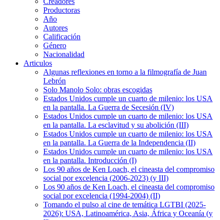
Creadores
Productoras
Año
Autores
Calificación
Género
Nacionalidad
Articulos
Algunas reflexiones en torno a la filmografía de Juan
Lebrón
Solo Manolo Solo: obras escogidas
Estados Unidos cumple un cuarto de milenio: los USA
en la pantalla. La Guerra de Secesión (IV)
Estados Unidos cumple un cuarto de milenio: los USA
en la pantalla. La esclavitud y su abolición (III)
Estados Unidos cumple un cuarto de milenio: los USA
en la pantalla. La Guerra de la Independencia (II)
Estados Unidos cumple un cuarto de milenio: los USA
en la pantalla. Introducción (I)
Los 90 años de Ken Loach, el cineasta del compromiso
social por excelencia (2006-2023) (y III)
Los 90 años de Ken Loach, el cineasta del compromiso
social por excelencia (1994-2004) (II)
Tomando el pulso al cine de temática LGTBI (2025-
2026): USA, Latinoamérica, Asia, África y Oceanía (y