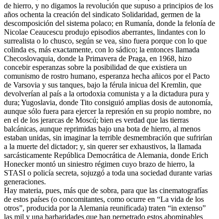
de hierro, y no digamos la revolución que supuso a principios de los
años ochenta la creación del sindicato Solidaridad, germen de la
descomposición del sistema polaco; en Rumanía, donde la felonía de
Nicolae Ceaucescu produjo episodios aberrantes, lindantes con lo
surrealista o lo chusco, según se vea, sino fuera porque con lo que
colinda es, más exactamente, con lo sádico; la entonces llamada
Checoslovaquia, donde la Primavera de Praga, en 1968, hizo
concebir esperanzas sobre la posibilidad de que existiera un
comunismo de rostro humano, esperanza hecha añicos por el Pacto
de Varsovia y sus tanques, bajo la férula inicua del Kremlin, que
devolverían al país a la ortodoxia comunista y a la dictadura pura y
dura; Yugoslavia, donde Tito consiguió amplias dosis de autonomía,
aunque sólo fuera para ejercer la represión en su propio nombre, no
en el de los jerarcas de Moscú; bien es verdad que las tierras
balcánicas, aunque reprimidas bajo una bota de hierro, al menos
estaban unidas, sin imaginar la terrible desmembración que sufrirían
a la muerte del dictador; y, sin querer ser exhaustivos, la llamada
sarcásticamente República Democrática de Alemania, donde Erich
Honecker montó un siniestro régimen cuyo brazo de hierro, la
STASI o policía secreta, sojuzgó a toda una sociedad durante varias
generaciones.
Hay materia, pues, más que de sobra, para que las cinematografías
de estos países (o concomitantes, como ocurre en “La vida de los
otros”, producida por la Alemania reunificada) traten “in extenso”
las mil y una barbaridades que han perpetrado estos abominables