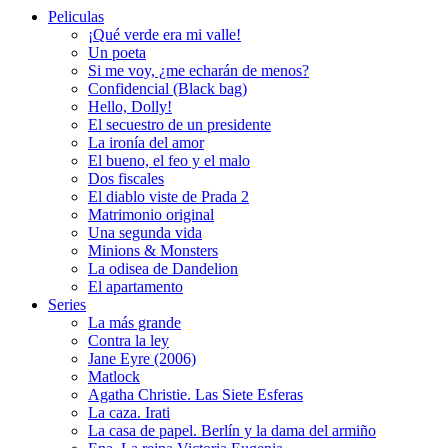
Peliculas
¡Qué verde era mi valle!
Un poeta
Si me voy, ¿me echarán de menos?
Confidencial (Black bag)
Hello, Dolly!
El secuestro de un presidente
La ironía del amor
El bueno, el feo y el malo
Dos fiscales
El diablo viste de Prada 2
Matrimonio original
Una segunda vida
Minions & Monsters
La odisea de Dandelion
El apartamento
Series
La más grande
Contra la ley
Jane Eyre (2006)
Matlock
Agatha Christie. Las Siete Esferas
La caza. Irati
La casa de papel. Berlín y la dama del armiño