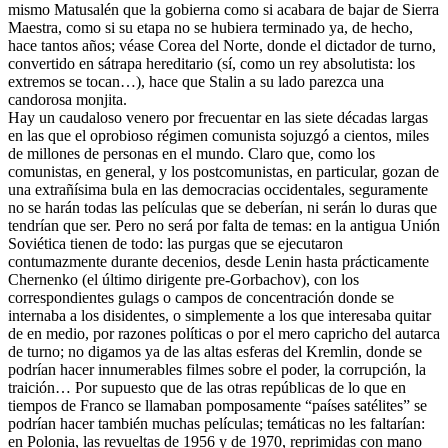
mismo Matusalén que la gobierna como si acabara de bajar de Sierra
Maestra, como si su etapa no se hubiera terminado ya, de hecho,
hace tantos años; véase Corea del Norte, donde el dictador de turno,
convertido en sátrapa hereditario (sí, como un rey absolutista: los
extremos se tocan…), hace que Stalin a su lado parezca una
candorosa monjita.
Hay un caudaloso venero por frecuentar en las siete décadas largas
en las que el oprobioso régimen comunista sojuzgó a cientos, miles
de millones de personas en el mundo. Claro que, como los
comunistas, en general, y los postcomunistas, en particular, gozan de
una extrañísima bula en las democracias occidentales, seguramente
no se harán todas las películas que se deberían, ni serán lo duras que
tendrían que ser. Pero no será por falta de temas: en la antigua Unión
Soviética tienen de todo: las purgas que se ejecutaron
contumazmente durante decenios, desde Lenin hasta prácticamente
Chernenko (el último dirigente pre-Gorbachov), con los
correspondientes gulags o campos de concentración donde se
internaba a los disidentes, o simplemente a los que interesaba quitar
de en medio, por razones políticas o por el mero capricho del autarca
de turno; no digamos ya de las altas esferas del Kremlin, donde se
podrían hacer innumerables filmes sobre el poder, la corrupción, la
traición… Por supuesto que de las otras repúblicas de lo que en
tiempos de Franco se llamaban pomposamente “países satélites” se
podrían hacer también muchas películas; temáticas no les faltarían:
en Polonia, las revueltas de 1956 y de 1970, reprimidas con mano