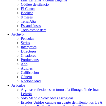
Ena. La reina Victoria Eugenia
Código de silencio
El Centro
Bookish
8 meses
Terra Alta
Escandalosas
Todo esto te daré
Archivo
Películas
Series
Intérpretes
Directores
Creadores
Productoras
Año
Autores
Calificación
Género
Nacionalidad
Articulos
Algunas reflexiones en torno a la filmografía de Juan
Lebrón
Solo Manolo Solo: obras escogidas
Estados Unidos cumple un cuarto de milenio: los USA