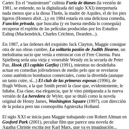
Carter. En el “mainstream” cultista
Furia de titanes
(la versión de
1981, se entiende, no la digitalizada del siglo XXI) interpretaría
nada menos que a la diosa Thetis, la madre de Aquiles, el de los pies
ligeros (Homero
dixit
...),y en 1984 estaría en una deliciosa comedia,
Función privada
, que buscaba (y en buena medida lo conseguía)
recuperar el espíritu de las películas producidas por los Estudios
Ealing (Mackendrick, Charles Crichton, Dearden...).
En 1987, a las órdenes del exquisito Jack Clayton, Maggie consigue
otra de sus obras cumbre,
La solitaria pasión de Judith Hearne
, un
melodrama sucio que venía a entroncar con el Free Cinema. Para
Spielberg sería una vieja y venerable Wendy en la secuela de Peter
Pan,
Hook (El capitán Garfio)
(1991), mientras no desdeñaba
actuar en comedias jolivudenses de medio pelo que se revelaron
como auténticos bombazos comerciales, como la divertida (aunque
un tanto cutre, sí...)
El club de las primeras esposas
(1996), de
Hugh Wilson, a la que Smith prestó la clase que, evidentemente, le
faltaba. Esa clase, esa elegancia, que le vino pintiparada a la nueva
versión de
La heredera
de Wyler, que se tituló como la novela
original de Henry James,
Washington Square
(1997), con dirección
de la polaca pero tan cosmopolita Agnieszka Holland.
El siglo XXI se inicia para Maggie trabajando con Robert Altman en
Gosford Park
(2001), peculiar film que parece una novela de
Agatha Christie escrita por Karl Marx, que ya es imaginación...