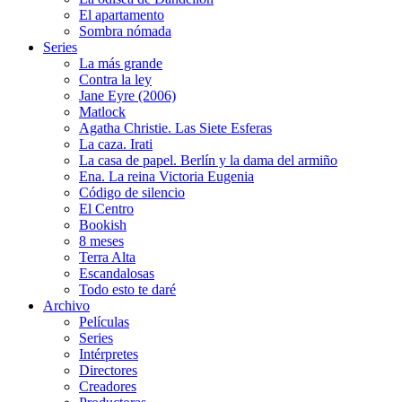
El apartamento
Sombra nómada
Series
La más grande
Contra la ley
Jane Eyre (2006)
Matlock
Agatha Christie. Las Siete Esferas
La caza. Irati
La casa de papel. Berlín y la dama del armiño
Ena. La reina Victoria Eugenia
Código de silencio
El Centro
Bookish
8 meses
Terra Alta
Escandalosas
Todo esto te daré
Archivo
Películas
Series
Intérpretes
Directores
Creadores