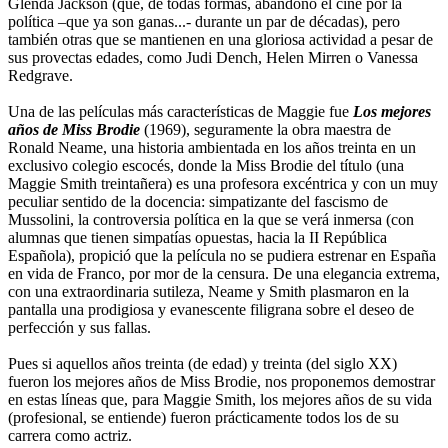
Glenda Jackson (que, de todas formas, abandonó el cine por la
política –que ya son ganas...- durante un par de décadas), pero
también otras que se mantienen en una gloriosa actividad a pesar de
sus provectas edades, como Judi Dench, Helen Mirren o Vanessa
Redgrave.
Una de las películas más características de Maggie fue
Los mejores
años de Miss Brodie
(1969), seguramente la obra maestra de
Ronald Neame, una historia ambientada en los años treinta en un
exclusivo colegio escocés, donde la Miss Brodie del título (una
Maggie Smith treintañera) es una profesora excéntrica y con un muy
peculiar sentido de la docencia: simpatizante del fascismo de
Mussolini, la controversia política en la que se verá inmersa (con
alumnas que tienen simpatías opuestas, hacia la II República
Española), propició que la película no se pudiera estrenar en España
en vida de Franco, por mor de la censura. De una elegancia extrema,
con una extraordinaria sutileza, Neame y Smith plasmaron en la
pantalla una prodigiosa y evanescente filigrana sobre el deseo de
perfección y sus fallas.
Pues si aquellos años treinta (de edad) y treinta (del siglo XX)
fueron los mejores años de Miss Brodie, nos proponemos demostrar
en estas líneas que, para Maggie Smith, los mejores años de su vida
(profesional, se entiende) fueron prácticamente todos los de su
carrera como actriz.