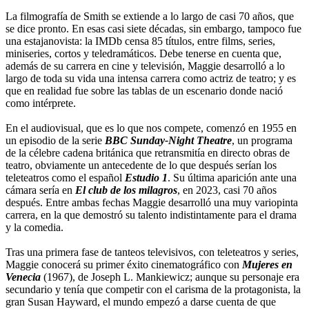
La filmografía de Smith se extiende a lo largo de casi 70 años, que
se dice pronto. En esas casi siete décadas, sin embargo, tampoco fue
una estajanovista: la IMDb censa 85 títulos, entre films, series,
miniseries, cortos y teledramáticos. Debe tenerse en cuenta que,
además de su carrera en cine y televisión, Maggie desarrolló a lo
largo de toda su vida una intensa carrera como actriz de teatro; y es
que en realidad fue sobre las tablas de un escenario donde nació
como intérprete.
En el audiovisual, que es lo que nos compete, comenzó en 1955 en
un episodio de la serie
BBC Sunday-Night Theatre
, un programa
de la célebre cadena británica que retransmitía en directo obras de
teatro, obviamente un antecedente de lo que después serían los
teleteatros como el español
Estudio 1
. Su última aparición ante una
cámara sería en
El club de los milagros
, en 2023, casi 70 años
después. Entre ambas fechas Maggie desarrolló una muy variopinta
carrera, en la que demostró su talento indistintamente para el drama
y la comedia.
Tras una primera fase de tanteos televisivos, con teleteatros y series,
Maggie conocerá su primer éxito cinematográfico con
Mujeres en
Venecia
(1967), de Joseph L. Mankiewicz; aunque su personaje era
secundario y tenía que competir con el carisma de la protagonista, la
gran Susan Hayward, el mundo empezó a darse cuenta de que