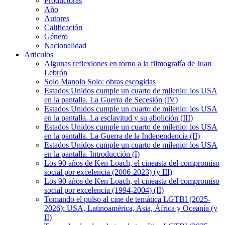
Productoras
Año
Autores
Calificación
Género
Nacionalidad
Articulos
Algunas reflexiones en torno a la filmografía de Juan
Lebrón
Solo Manolo Solo: obras escogidas
Estados Unidos cumple un cuarto de milenio: los USA
en la pantalla. La Guerra de Secesión (IV)
Estados Unidos cumple un cuarto de milenio: los USA
en la pantalla. La esclavitud y su abolición (III)
Estados Unidos cumple un cuarto de milenio: los USA
en la pantalla. La Guerra de la Independencia (II)
Estados Unidos cumple un cuarto de milenio: los USA
en la pantalla. Introducción (I)
Los 90 años de Ken Loach, el cineasta del compromiso
social por excelencia (2006-2023) (y III)
Los 90 años de Ken Loach, el cineasta del compromiso
social por excelencia (1994-2004) (II)
Tomando el pulso al cine de temática LGTBI (2025-
2026): USA, Latinoamérica, Asia, África y Oceanía (y
II)