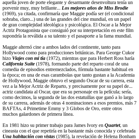
aquella joven de porte elegante y desarmante desenvoltura tenía un
porvenir muy, muy brillante...
Los mejores años de Miss Brodie
(1969), ya citada, confirmaría que Maggie podía ser (el condicional
sobraba, claro...) una de las grandes del cine mundial, en un papel
de gran complejidad ideológica y psicológica. El Oscar a la Mejor
Actriz Protagonista que consiguió por su interpretación en este film
supondría la reválida a su talento y el pasaporte a la fama mundial.
Maggie alternó cine a ambos lados del continente, tanto para
Hollywood como para producciones británicas. Para George Cukor
hizo
Viajes con mi tía
(1972), mientras que para Herbert Ross haría
California Suite
(1978), formando parte del reparto coral de una
comedia de episodios entremezclados, fórmula bastante habitual en
la época; en una de esas carambolas que tanto gustan a la Academia
de Hollywood, Maggie obtuvo el segundo Oscar de su carrera, esta
vez a la Mejor Actriz de Reparto, y precisamente por su papel de...
actriz candidata al Oscar, que era su personaje en la película; sería,
como decimos, la segunda de las dos estatuillas que ganó a lo largo
de su carrera, además de otras 4 nominaciones a esos premios, más 7
BAFTAs, 4 Primetime Emmy y 3 Globos de Oro, entre otros
muchos galardones de primera línea.
En 1981 hizo su primer trabajo para James Ivory en
Quartet
, un
cineasta con el que repetiría en la bastante más conocida y celebrada
Una habitación con vistas
(1985), la revelación de Helena Bonham