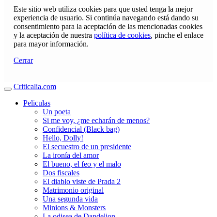
Este sitio web utiliza cookies para que usted tenga la mejor
experiencia de usuario. Si continúa navegando está dando su
consentimiento para la aceptación de las mencionadas cookies
y la aceptación de nuestra
política de cookies
, pinche el enlace
para mayor información.
Cerrar
Criticalia.com
Peliculas
Un poeta
Si me voy, ¿me echarán de menos?
Confidencial (Black bag)
Hello, Dolly!
El secuestro de un presidente
La ironía del amor
El bueno, el feo y el malo
Dos fiscales
El diablo viste de Prada 2
Matrimonio original
Una segunda vida
Minions & Monsters
La odisea de Dandelion