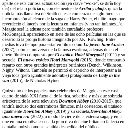
aparte de esta curiosa actualización (en clave “woke”, se diría hoy
día) del relato policíaco, con elementos de
Arriba y abajo
, quizá la
noticia más llamativa de Smith en este comienzo de siglo fuera su
incorporación al elenco de la saga de Harry Potter, el niño mago que
reverdeció el interés por la lectura en infantes (y no tan infantes...);
Maggie será la adusta pero también entrañable profesora
McGonagall, apareciendo en siete de las ocho películas en las que se
desarrolló la prolija historia imaginada por J.K. Rowling. Entre
medias tuvo tiempo para estar en films como
La joven Jane Austen
(2007), sobre el universo de la famosa escritora, además de en el
dueto fílmico compuesto por
El exótico Hotel Marygold
(2011) y su
secuela,
El nuevo exótico Hotel Marygold
(2015), donde compartió
reparto con otros grandes intérpretes británicos (Dench, Wilkinson,
Nighy, Wilton). También se permitió el capricho de interpretar a la
vieja loca (pero igualmente adorable) protagonista de
Lady in the
van
(2015), de Nicholas Hytner.
Quizá uno de los papeles más celebrados de Maggie en este casi
cuarto de siglo XXI fuera el de la rica, soberbia y más que sobrada
aristócrata de la serie televisiva
Downton Abbey
(2010-2015), que
tendría incluso dos estrambotes fílmicos, más costeados, el titulado
igualmente
Downton Abbey
(2019) y su secuela,
Downton Abbey:
una nueva era
(2022), a modo de cierre de la extensa saga, y en la
que en una emotiva escena la gran diva del cine británico fallecía en
pantalla, quizá como su sentida despedida del público.