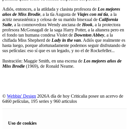
Adiós, entonces, a la atildada y clasista profesora de
Los mejores
años de Miss Brodie
, a la tía Augusta de
Viajes con mi tía
, a la
actriz neurasténica y celosa de su marido bisexual de
California
Suite
, a la conmovedora Wendy anciana de
Hook
, a la protectora
profesora McGonagall de la saga Harry Potter, a la altanera pero en
el fondo tan humana condesa Violet de
Downton Abbey
, a la
chiflada Miss Shepherd de
Lady in the van
. Adiós que realmente es
hasta luego, porque afortunadamente podemos seguir disfrutando de
sus películas: eso sí que es un legado, y no el de Rockefeller...
Ilustración: Maggie Smith, en una escena de
Los mejores años de
Miss Brodie
(1969), de Ronald Neame.
©
Webbin' Design
2026
A día de hoy Criticalia posee un acervo de
6460 películas, 195 series y 960 articulos
Uso de cookies