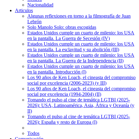
Nacionalidad
Articulos
Algunas reflexiones en torno a la filmografía de Juan
Lebrón
Solo Manolo Solo: obras escogidas
Estados Unidos cumple un cuarto de milenio: los USA
en la pantalla. La Guerra de Secesión (IV)
Estados Unidos cumple un cuarto de milenio: los USA
en la pantalla. La esclavitud y su abolición (III)
Estados Unidos cumple un cuarto de milenio: los USA
en la pantalla. La Guerra de la Independencia (II)
Estados Unidos cumple un cuarto de milenio: los USA
en la pantalla. Introducción (I)
Los 90 años de Ken Loach, el cineasta del compromiso
social por excelencia (2006-2023) (y III)
Los 90 años de Ken Loach, el cineasta del compromiso
social por excelencia (1994-2004) (II)
Tomando el pulso al cine de temática LGTBI (2025-
2026): USA, Latinoamérica, Asia, África y Oceanía (y
II)
Tomando el pulso al cine de temática LGTBI (2025-
2026): España y resto de Europa (I)
Todos
Comunicación