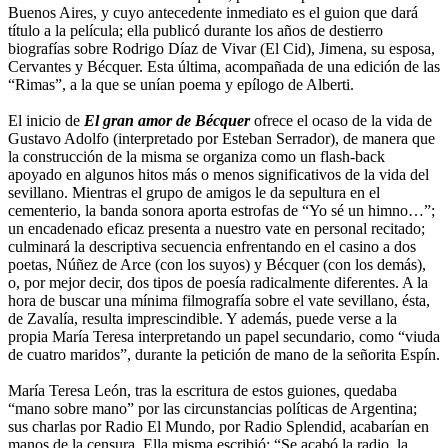
Buenos Aires, y cuyo antecedente inmediato es el guion que dará
título a la película; ella publicó durante los años de destierro
biografías sobre Rodrigo Díaz de Vivar (El Cid), Jimena, su esposa,
Cervantes y Bécquer. Esta última, acompañada de una edición de las
“Rimas”, a la que se unían poema y epílogo de Alberti.
El inicio de
El gran amor de Bécquer
ofrece el ocaso de la vida de
Gustavo Adolfo (interpretado por Esteban Serrador), de manera que
la construcción de la misma se organiza como un flash-back
apoyado en algunos hitos más o menos significativos de la vida del
sevillano. Mientras el grupo de amigos le da sepultura en el
cementerio, la banda sonora aporta estrofas de “Yo sé un himno…”;
un encadenado eficaz presenta a nuestro vate en personal recitado;
culminará la descriptiva secuencia enfrentando en el casino a dos
poetas, Núñez de Arce (con los suyos) y Bécquer (con los demás),
o, por mejor decir, dos tipos de poesía radicalmente diferentes. A la
hora de buscar una mínima filmografía sobre el vate sevillano, ésta,
de Zavalía, resulta imprescindible. Y además, puede verse a la
propia María Teresa interpretando un papel secundario, como “viuda
de cuatro maridos”, durante la petición de mano de la señorita Espín.
María Teresa León, tras la escritura de estos guiones, quedaba
“mano sobre mano” por las circunstancias políticas de Argentina;
sus charlas por Radio El Mundo, por Radio Splendid, acabarían en
manos de la censura. Ella misma escribió: “Se acabó la radio, la