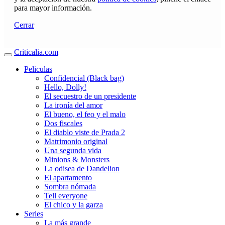
para mayor información.
Cerrar
Criticalia.com
Peliculas
Confidencial (Black bag)
Hello, Dolly!
El secuestro de un presidente
La ironía del amor
El bueno, el feo y el malo
Dos fiscales
El diablo viste de Prada 2
Matrimonio original
Una segunda vida
Minions & Monsters
La odisea de Dandelion
El apartamento
Sombra nómada
Tell everyone
El chico y la garza
Series
La más grande