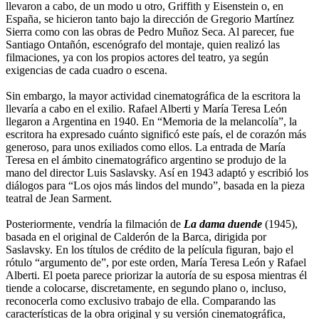
llevaron a cabo, de un modo u otro, Griffith y Eisenstein o, en
España, se hicieron tanto bajo la dirección de Gregorio Martínez
Sierra como con las obras de Pedro Muñoz Seca. Al parecer, fue
Santiago Ontañón, escenógrafo del montaje, quien realizó las
filmaciones, ya con los propios actores del teatro, ya según
exigencias de cada cuadro o escena.
Sin embargo, la mayor actividad cinematográfica de la escritora la
llevaría a cabo en el exilio. Rafael Alberti y María Teresa León
llegaron a Argentina en 1940. En “Memoria de la melancolía”, la
escritora ha expresado cuánto significó este país, el de corazón más
generoso, para unos exiliados como ellos. La entrada de María
Teresa en el ámbito cinematográfico argentino se produjo de la
mano del director Luis Saslavsky. Así en 1943 adaptó y escribió los
diálogos para “Los ojos más lindos del mundo”, basada en la pieza
teatral de Jean Sarment.
Posteriormente, vendría la filmación de
La dama duende
(1945),
basada en el original de Calderón de la Barca, dirigida por
Saslavsky. En los títulos de crédito de la película figuran, bajo el
rótulo “argumento de”, por este orden, María Teresa León y Rafael
Alberti. El poeta parece priorizar la autoría de su esposa mientras él
tiende a colocarse, discretamente, en segundo plano o, incluso,
reconocerla como exclusivo trabajo de ella. Comparando las
características de la obra original y su versión cinematográfica,