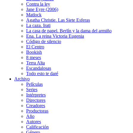
Contra la ley
Jane Eyre (2006)
Matlock
Agatha Christie. Las Siete Esferas
La caza. Irati
La casa de papel. Berlín y la dama del armiño
Ena. La reina Victoria Eugenia
Código de silencio
El Centro
Bookish
8 meses
Terra Alta
Escandalosas
Todo esto te daré
Archivo
Películas
Series
Intérpretes
Directores
Creadores
Productoras
Año
Autores
Calificación
Género