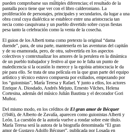
pueden comprobarse sus múltiples diferencias; el resultado de la
pantalla poco tiene que ver con el libro calderoniano. La
proliferación de personajes, principales y secundarios, da lugar a una
obra coral cuya dialéctica se establece entre una aristocracia tan
necia como casquivana y un pueblo divertido sobre cuyas fiestas
pesa tanto la celebración como la venta de la cosecha.
El guion de los Alberti toma como pretexto la original “dama
duende”, para, de una parte, mantenerla en las aventuras del capitán
y de su enamorada, pero, de otra, subvertirla en los aspectos
colectivos y contextualizar los amores de la perulera en la dinámica
de un pueblo trabajador y festivo al que no le falta un punto de
maledicencia si la ocasión lo merece y la egoísta aristocracia le da
pie para ello. Se trata de una película en la que gran parte del equipo
artístico y técnico estuvo compuesta por exiliados, empezando por
los “guionistas”, María Teresa y Rafael. Y junto a ellos, los actores
Enrique A. Diosdado, Andrés Mejuto, Ernesto Vilches, Helena
Cortesina, además del músico Julián Bautista y el decorador Gori
Muñoz.
Del mismo modo, en los créditos de
El gran amor de Bécquer
(1946), de Alberto de Zavalía, aparecen como guionistas Alberti y
León. La cuestión de la autoría vuelve a rondar sobre este título.
María Teresa será la autora de la biografía denominada “El gran
amor de Gustavo Adolfo Bécquer”, publicada por Losada en