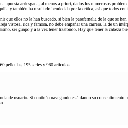
 una apuesta arriesgada, al menos a priori, dados los numerosos problem
illa y también ha resultado bendecida por la crítica, así que todos conte
enir que ellos no la han buscado, si bien la parafernalia de la que se h
 pareja vistosa, rica y famosa, no debe empañar una carrera, la de un in
mismo, ser guapo y a la vez tener trasfondo. Hay que tener la cabeza bien
60 películas, 195 series y 960 articulos
iencia de usuario. Si continúa navegando está dando su consentimiento p
ón.