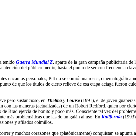
ha tenido
Guerra Mundial Z
, aparte de la gran campaña publicitaria de l
la atención del público medio, hasta el punto de ser con frecuencia clave
entes encantos personales, Pitt no se comió una rosca, cinematográfica
 punto de que los títulos de cierto relieve de esa etapa aciaga fueron c
reve pero sustancioso, en
Thelma y Louise
(1991), el de joven guaperas 
án con las maneras (actualizadas) de un Robert Redford, quien por ciert
no de Brad ejercía de bonito y poco más. Consciente tal vez del problema
tante más problemáticas que las de un galán al uso. En
Kalifornia
(1993)
siones y afilados colmillos.
rrer y muchos corazones que (platónicamente) conquistar, se apunta a