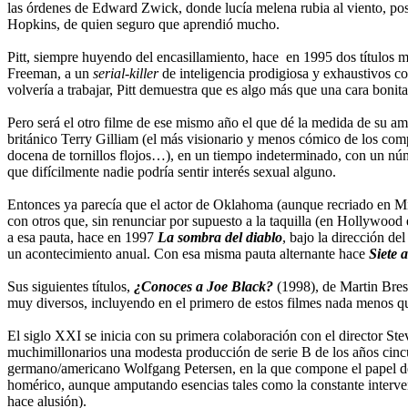
las órdenes de Edward Zwick, donde lucía melena rubia al viento, pos
Hopkins, de quien seguro que aprendió mucho.
Pitt, siempre huyendo del encasillamiento, hace en 1995 dos títulos m
Freeman, a un
serial-killer
de inteligencia prodigiosa y exhaustivos c
volvería a trabajar, Pitt demuestra que es algo más que una cara boni
Pero será el otro filme de ese mismo año el que dé la medida de su amb
británico Terry Gilliam (el más visionario y menos cómico de los co
docena de tornillos flojos…), en un tiempo indeterminado, con un núm
que difícilmente nadie podría sentir interés sexual alguno.
Entonces ya parecía que el actor de Oklahoma (aunque recriado en Mi
con otros que, sin renunciar por supuesto a la taquilla (en Hollywood és
a esa pauta, hace en 1997
La sombra del diablo
, bajo la dirección de
un acontecimiento anual. Con esa misma pauta alternante hace
Siete 
Sus siguientes títulos,
¿Conoces a Joe Black?
(1998), de Martin Bres
muy diversos, incluyendo en el primero de estos filmes nada menos 
El siglo XXI se inicia con su primera colaboración con el director S
muchimillonarios una modesta producción de serie B de los años cin
germano/americano Wolfgang Petersen, en la que compone el papel de 
homérico, aunque amputando esencias tales como la constante interven
hace alusión).