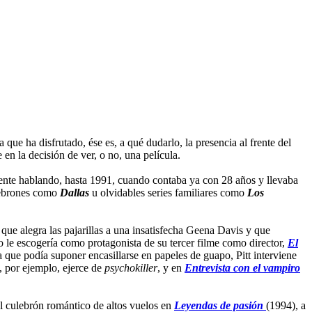
a que ha disfrutado, ése es, a qué dudarlo, la presencia al frente del
 en la decisión de ver, o no, una película.
mente hablando, hasta 1991, cuando contaba ya con 28 años y llevaba
ulebrones como
Dallas
u olvidables series familiares como
Los
que alegra las pajarillas a una insatisfecha Geena Davis y que
o le escogería como protagonista de su tercer filme como director,
El
 que podía suponer encasillarse en papeles de guapo, Pitt interviene
, por ejemplo, ejerce de
psychokiller
, y en
Entrevista con el vampiro
l culebrón romántico de altos vuelos en
Leyendas de pasión
(1994), a