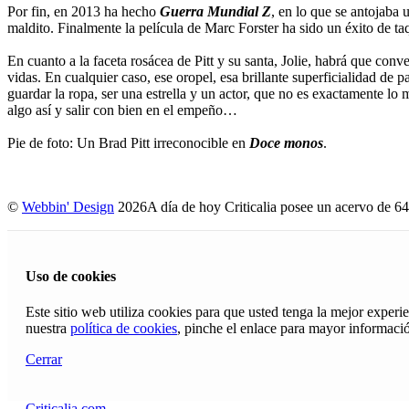
Por fin, en 2013 ha hecho
Guerra Mundial Z
, en lo que se antojaba
maldito. Finalmente la película de Marc Forster ha sido un éxito de taqu
En cuanto a la faceta rosácea de Pitt y su santa, Jolie, habrá que conv
vidas. En cualquier caso, ese oropel, esa brillante superficialidad de
guardar la ropa, ser una estrella y un actor, que no es exactamente lo 
algo así y salir con bien en el empeño…
Pie de foto: Un Brad Pitt irreconocible en
Doce monos
.
©
Webbin' Design
2026
A día de hoy Criticalia posee un acervo de 64
Uso de cookies
Este sitio web utiliza cookies para que usted tenga la mejor exper
nuestra
política de cookies
, pinche el enlace para mayor informaci
Cerrar
Criticalia.com