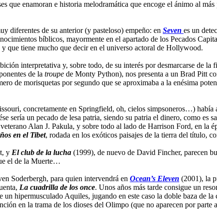
es que enamoran e historia melodramática que encoge el ánimo al más p
uy diferentes de su anterior (y pasteloso) empeño: en
Seven
es un dete
onocimientos bíblicos, mayormente en el apartado de los Pecados Capita
ta y que tiene mucho que decir en el universo actoral de Hollywood.
ición interpretativa y, sobre todo, de su interés por desmarcarse de la f
mponentes de la
troupe
de Monty Python), nos presenta a un Brad Pitt com
ero de morisquetas por segundo que se aproximaba a la enésima potenci
ssouri, concretamente en Springfield, oh, cielos simpsoneros…) había 
e sería un pecado de lesa patria, siendo su patria el dinero, como es sab
l veterano Alan J. Pakula, y sobre todo al lado de Harrison Ford, en la 
años en el Tibet
, rodada en los exóticos paisajes de la tierra del título
t, y
El club de la lucha
(1999), de nuevo de David Fincher, parecen bus
que el de la Muerte…
teven Soderbergh, para quien intervendrá en
Ocean’s Eleven
(2001), la p
cuenta,
La cuadrilla de los once
. Unos años más tarde consigue un reso
un hipermusculado Aquiles, jugando en este caso la doble baza de la 
ción en la trama de los dioses del Olimpo (que no aparecen por parte a