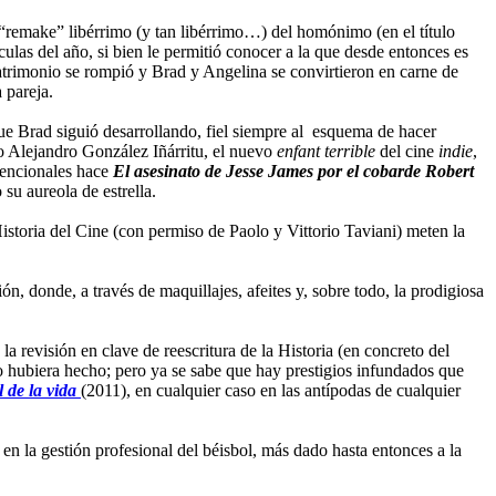
“remake” libérrimo (y tan libérrimo…) del homónimo (en el título
ulas del año, si bien le permitió conocer a la que desde entonces es
 matrimonio se rompió y Brad y Angelina se convirtieron en carne de
 pareja.
 que Brad siguió desarrollando, fiel siempre al esquema de hacer
o Alejandro González Iñárritu, el nuevo
enfant terrible
del cine
indie
,
vencionales hace
El asesinato de Jesse James por el cobarde Robert
su aureola de estrella.
storia del Cine (con permiso de Paolo y Vittorio Taviani) meten la
n, donde, a través de maquillajes, afeites y, sobre todo, la prodigiosa
, la revisión en clave de reescritura de la Historia (en concreto del
lo hubiera hecho; pero ya se sabe que hay prestigios infundados que
l de la vida
(2011), en cualquier caso en las antípodas de cualquier
 en la gestión profesional del béisbol, más dado hasta entonces a la