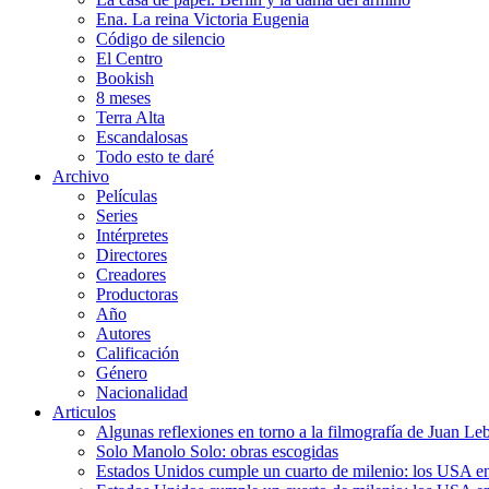
Ena. La reina Victoria Eugenia
Código de silencio
El Centro
Bookish
8 meses
Terra Alta
Escandalosas
Todo esto te daré
Archivo
Películas
Series
Intérpretes
Directores
Creadores
Productoras
Año
Autores
Calificación
Género
Nacionalidad
Articulos
Algunas reflexiones en torno a la filmografía de Juan Le
Solo Manolo Solo: obras escogidas
Estados Unidos cumple un cuarto de milenio: los USA en 