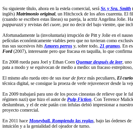
Su siguiente título, ahora en la estela comercial, será
Sr. y Sra. Smith
(
inglés)
Matrimonio original
, un Hitchcock de los años cuarenta. El fi
(cuando se escriben estas líneas) su pareja, la actriz Angelina Jolie.
papparazzi
y revistas del
cuore
, por no decir del bajo vientre, que inc
Afortunadamente la (involuntaria) irrupción de Pitt y Jolie en el naus
películas económicamente viables pero que no tuvieran como exclusivo
tras sus sucesivos
hits
Amores perros
y, sobre todo,
21 gramos
. En e
Ford
(2007), interesante pero que fracasa en taquilla, lo que confirm
En 2008 rueda para Joel y Ethan Coen
Quemar después de leer
, uno
pata a modo y se equivocan de medio a medio: un fracaso estrepitoso, 
El mismo año rueda otro de sus
tour de force
más peculiares,
El curi
técnica digital, se consigue la proeza de verle rejuvenecer desde la vej
En 2009 trabajará para uno de los pocos cineastas de relieve que le f
régimen nazi) que hizo el autor de
Pulp Fiction
. Con Terrence Malick,
deslumbran, y el de este patán con ínfulas debió impresionar a nuestr
proyecto comercial.
En 2011 hace
Moneyball. Rompiendo las reglas
, bajo las órdenes de
intuición y a la genialidad del ojeador de turno.