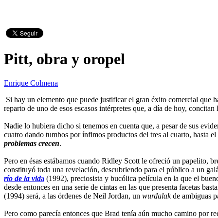
Pitt, obra y oropel
Enrique Colmena
Si hay un elemento que puede justificar el gran éxito comercial que 
reparto de uno de esos escasos intérpretes que, a día de hoy, concitan 
Nadie lo hubiera dicho si tenemos en cuenta que, a pesar de sus evid
cuatro dando tumbos por ínfimos productos del tres al cuarto, hasta el
problemas crecen
.
Pero en ésas estábamos cuando Ridley Scott le ofreció un papelito, b
constituyó toda una revelación, descubriendo para el público a un gal
río de la vid
a
(1992), preciosista y bucólica película en la que el bue
desde entonces en una serie de cintas en las que presenta facetas bas
(1994) será, a las órdenes de Neil Jordan, un
wurdalak
de ambiguas pa
Pero como parecía entonces que Brad tenía aún mucho camino por reco