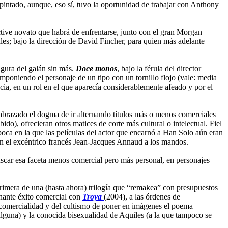
intado, aunque, eso sí, tuvo la oportunidad de trabajar con Anthony
ctive novato que habrá de enfrentarse, junto con el gran Morgan
les; bajo la dirección de David Fincher, para quien más adelante
igura del galán sin más.
Doce monos
, bajo la férula del director
poniendo el personaje de un tipo con un tornillo flojo (vale: media
a, en un rol en el que aparecía considerablemente afeado y por el
abrazado el dogma de ir alternando títulos más o menos comerciales
ido), ofrecieran otros matices de corte más cultural o intelectual. Fiel
época en la que las películas del actor que encarnó a Han Solo aún eran
, con el excéntrico francés Jean-Jacques Annaud a los mandos.
car esa faceta menos comercial pero más personal, en personajes
rimera de una (hasta ahora) trilogía que “remakea” con presupuestos
nante éxito comercial con
Troya
(2004), a las órdenes de
comercialidad y del cultismo de poner en imágenes el poema
lguna) y la conocida bisexualidad de Aquiles (a la que tampoco se