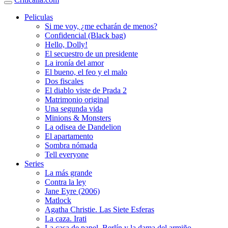
Peliculas
Si me voy, ¿me echarán de menos?
Confidencial (Black bag)
Hello, Dolly!
El secuestro de un presidente
La ironía del amor
El bueno, el feo y el malo
Dos fiscales
El diablo viste de Prada 2
Matrimonio original
Una segunda vida
Minions & Monsters
La odisea de Dandelion
El apartamento
Sombra nómada
Tell everyone
Series
La más grande
Contra la ley
Jane Eyre (2006)
Matlock
Agatha Christie. Las Siete Esferas
La caza. Irati
La casa de papel. Berlín y la dama del armiño