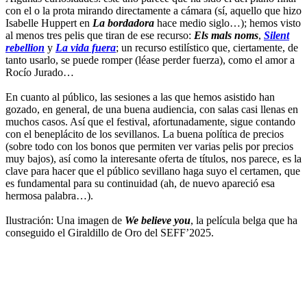
con el o la prota mirando directamente a cámara (sí, aquello que hizo
Isabelle Huppert en
La bordadora
hace medio siglo…); hemos visto
al menos tres pelis que tiran de ese recurso:
Els mals noms
,
Silent
rebellion
y
La vida fuera
; un recurso estilístico que, ciertamente, de
tanto usarlo, se puede romper (léase perder fuerza), como el amor a
Rocío Jurado…
En cuanto al público, las sesiones a las que hemos asistido han
gozado, en general, de una buena audiencia, con salas casi llenas en
muchos casos. Así que el festival, afortunadamente, sigue contando
con el beneplácito de los sevillanos. La buena política de precios
(sobre todo con los bonos que permiten ver varias pelis por precios
muy bajos), así como la interesante oferta de títulos, nos parece, es la
clave para hacer que el público sevillano haga suyo el certamen, que
es fundamental para su continuidad (ah, de nuevo apareció esa
hermosa palabra…).
Ilustración: Una imagen de
We believe you
, la película belga que ha
conseguido el Giraldillo de Oro del SEFF’2025.