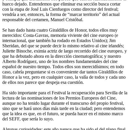
hueco dejado. Entendemos que eliminar esa sección busca cortar
con la etapa de José Luis Cienfuegos como director del festival;
vendría a ser, entonces, la forma de “marcar territorio” del actual
responsable del certamen, Manuel Cristóbal.
Se han dado hasta cuatro Giraldillos de Honor, todos ellos muy
merecidos: Costa-Gavras, memoria viviente del cine europeo (e
internacional, que también ha rodado en Estados Unidos); Jim
Sheridan, del que se puede decir lo mismo relativo al cine irlandés;
Juliette Binoche, eximia actriz de largo recorrido del cine europeo, y
que ha debutado ahora en la dirección cinematográfica; y nuestro
Alberto Rodríguez, uno de los nombres fundamentales del cine
español de nuestro tiempo. Todos ellos son merecidísimos; en todo
caso, cabría preguntarse si es conveniente dar tantos Giraldillos de
Honor a la vez, pero en cualquier caso, la valía de todos y cada uno
de ellos nos parece que despeja esa cuestión.
Ha sido importante para el Festival la recuperación para Sevilla de la
lectura de las nominaciones de los Premios Europeos del Cine,
aunque no ha tenido lugar durante el transcurso del propio festival,
sino que se hará unos días más tarde en la ciudad; pero entendemos
que la idea es que, en el futuro, se pueda hacer en el mismo marco
del SEFF, que sería lo suyo.
Algunas curiosidades: este año parece que ha sido el del plano final