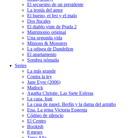
El secuestro de un presidente
La ironía del amor
El bueno, el feo y el malo
Dos fiscales
El diablo viste de Prada 2
Matrimonio original
Una segunda vida
Minions & Monsters
La odisea de Dandelion
El apartamento
Sombra nómada
Series
La más grande
Contra la ley
Jane Eyre (2006)
Matlock
Agatha Christie. Las Siete Esferas
La caza. Irati
La casa de papel. Berlín y la dama del armiño
Ena. La reina Victoria Eugenia
Código de silencio
El Centro
Bookish
8 meses
Terra Alta