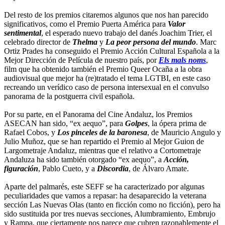
Del resto de los premios citaremos algunos que nos han parecido
significativos, como el Premio Puerta América para
Valor
sentimental
, el esperado nuevo trabajo del danés Joachim Trier, el
celebrado director de
Thelma
y
La peor persona del mundo
. Marc
Ortiz Prades ha conseguido el Premio Acción Cultural Española a la
Mejor Dirección de Película de nuestro país, por
Els mals noms
,
film que ha obtenido también el Premio Queer Ocaña a la obra
audiovisual que mejor ha (re)tratado el tema LGTBI, en este caso
recreando un verídico caso de persona intersexual en el convulso
panorama de la postguerra civil española.
Por su parte, en el Panorama del Cine Andaluz, los Premios
ASECAN han sido, “ex aequo”, para
Golpes
, la ópera prima de
Rafael Cobos, y
Los pinceles de la baronesa
, de Mauricio Angulo y
Julio Muñoz, que se han repartido el Premio al Mejor Guion de
Largometraje Andaluz, mientras que el relativo a Cortometraje
Andaluza ha sido también otorgado “ex aequo”, a
Acción,
figuración
, Pablo Cueto, y a
Discordia
, de Álvaro Amate.
Aparte del palmarés, este SEFF se ha caracterizado por algunas
peculiaridades que vamos a repasar: ha desaparecido la veterana
sección Las Nuevas Olas (tanto en ficción como no ficción), pero ha
sido sustituida por tres nuevas secciones, Alumbramiento, Embrujo
y Rampa, que ciertamente nos parece que cubren razonablemente el