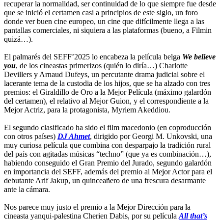
recuperar la normalidad, ser continuidad de lo que siempre fue desde
que se inició el certamen casi a principios de este siglo, un foro
donde ver buen cine europeo, un cine que difícilmente llega a las
pantallas comerciales, ni siquiera a las plataformas (bueno, a Filmin
quizá…).
El palmarés del SEFF’2025 lo encabeza la película belga
We believe
you
, de los cineastas primerizos (quién lo diría…) Charlotte
Devillers y Arnaud Dufeys, un percutante drama judicial sobre el
lacerante tema de la custodia de los hijos, que se ha alzado con tres
premios: el Giraldillo de Oro a la Mejor Película (máximo galardón
del certamen), el relativo al Mejor Guion, y el correspondiente a la
Mejor Actriz, para la protagonista, Myriem Akeddiou.
El segundo clasificado ha sido el film macedonio (en coproducción
con otros países)
DJ Ahmet
, dirigido por Georgi M. Unkovski, una
muy curiosa película que combina con desparpajo la tradición rural
del país con agitadas músicas “techno” (que ya es combinación…),
habiendo conseguido el Gran Premio del Jurado, segundo galardón
en importancia del SEFF, además del premio al Mejor Actor para el
debutante Arif Jakup, un quinceañero de una frescura desarmante
ante la cámara.
Nos parece muy justo el premio a la Mejor Dirección para la
cineasta yanqui-palestina Cherien Dabis, por su película
All that’s