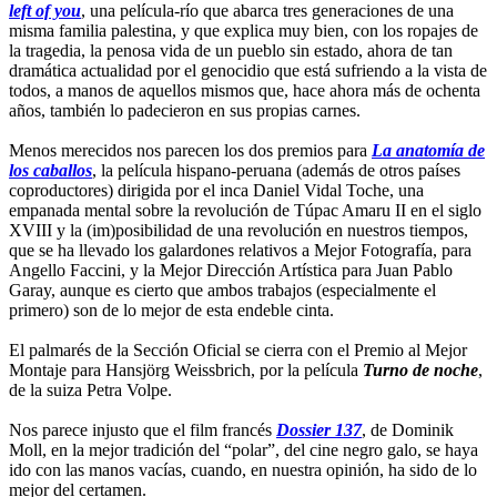
left of you
, una película-río que abarca tres generaciones de una
misma familia palestina, y que explica muy bien, con los ropajes de
la tragedia, la penosa vida de un pueblo sin estado, ahora de tan
dramática actualidad por el genocidio que está sufriendo a la vista de
todos, a manos de aquellos mismos que, hace ahora más de ochenta
años, también lo padecieron en sus propias carnes.
Menos merecidos nos parecen los dos premios para
La anatomía de
los caballos
, la película hispano-peruana (además de otros países
coproductores) dirigida por el inca Daniel Vidal Toche, una
empanada mental sobre la revolución de Túpac Amaru II en el siglo
XVIII y la (im)posibilidad de una revolución en nuestros tiempos,
que se ha llevado los galardones relativos a Mejor Fotografía, para
Angello Faccini, y la Mejor Dirección Artística para Juan Pablo
Garay, aunque es cierto que ambos trabajos (especialmente el
primero) son de lo mejor de esta endeble cinta.
El palmarés de la Sección Oficial se cierra con el Premio al Mejor
Montaje para Hansjörg Weissbrich, por la película
Turno de noche
,
de la suiza Petra Volpe.
Nos parece injusto que el film francés
Dossier 137
, de Dominik
Moll, en la mejor tradición del “polar”, del cine negro galo, se haya
ido con las manos vacías, cuando, en nuestra opinión, ha sido de lo
mejor del certamen.