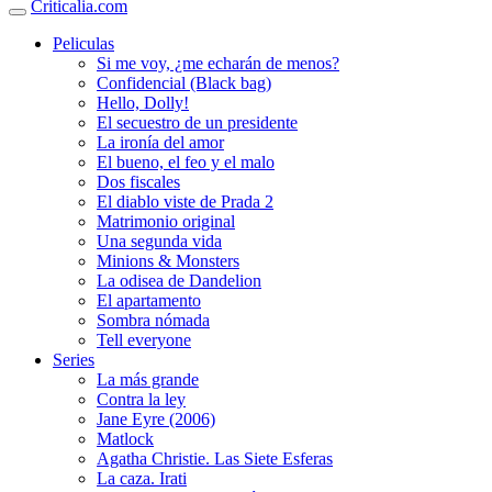
Criticalia.com
Peliculas
Si me voy, ¿me echarán de menos?
Confidencial (Black bag)
Hello, Dolly!
El secuestro de un presidente
La ironía del amor
El bueno, el feo y el malo
Dos fiscales
El diablo viste de Prada 2
Matrimonio original
Una segunda vida
Minions & Monsters
La odisea de Dandelion
El apartamento
Sombra nómada
Tell everyone
Series
La más grande
Contra la ley
Jane Eyre (2006)
Matlock
Agatha Christie. Las Siete Esferas
La caza. Irati