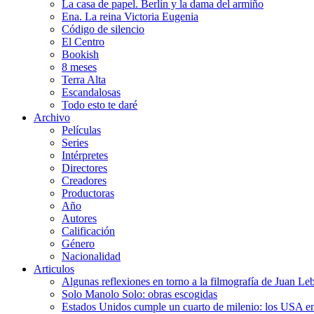
La casa de papel. Berlín y la dama del armiño
Ena. La reina Victoria Eugenia
Código de silencio
El Centro
Bookish
8 meses
Terra Alta
Escandalosas
Todo esto te daré
Archivo
Películas
Series
Intérpretes
Directores
Creadores
Productoras
Año
Autores
Calificación
Género
Nacionalidad
Articulos
Algunas reflexiones en torno a la filmografía de Juan Le
Solo Manolo Solo: obras escogidas
Estados Unidos cumple un cuarto de milenio: los USA en 