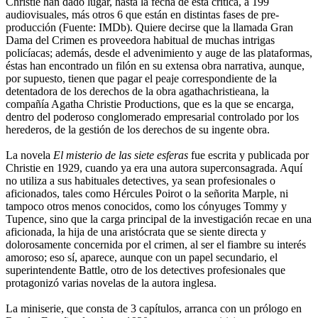
Christie han dado lugar, hasta la fecha de esta crítica, a 199
audiovisuales, más otros 6 que están en distintas fases de pre-
producción (Fuente: IMDb). Quiere decirse que la llamada Gran
Dama del Crimen es proveedora habitual de muchas intrigas
policíacas; además, desde el advenimiento y auge de las plataformas,
éstas han encontrado un filón en su extensa obra narrativa, aunque,
por supuesto, tienen que pagar el peaje correspondiente de la
detentadora de los derechos de la obra agathachristieana, la
compañía Agatha Christie Productions, que es la que se encarga,
dentro del poderoso conglomerado empresarial controlado por los
herederos, de la gestión de los derechos de su ingente obra.
La novela
El misterio de las siete esferas
fue escrita y publicada por
Christie en 1929, cuando ya era una autora superconsagrada. Aquí
no utiliza a sus habituales detectives, ya sean profesionales o
aficionados, tales como Hércules Poirot o la señorita Marple, ni
tampoco otros menos conocidos, como los cónyuges Tommy y
Tupence, sino que la carga principal de la investigación recae en una
aficionada, la hija de una aristócrata que se siente directa y
dolorosamente concernida por el crimen, al ser el fiambre su interés
amoroso; eso sí, aparece, aunque con un papel secundario, el
superintendente Battle, otro de los detectives profesionales que
protagonizó varias novelas de la autora inglesa.
La miniserie, que consta de 3 capítulos, arranca con un prólogo en