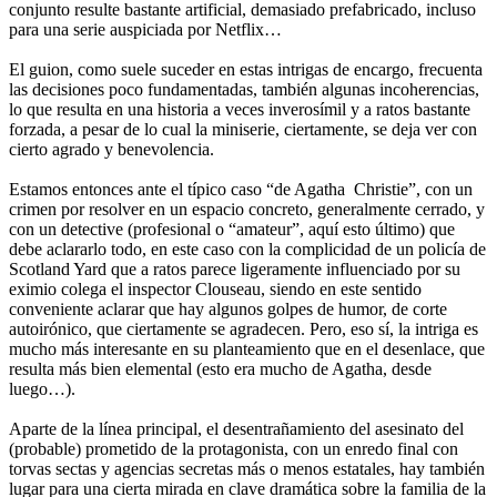
conjunto resulte bastante artificial, demasiado prefabricado, incluso
para una serie auspiciada por Netflix…
El guion, como suele suceder en estas intrigas de encargo, frecuenta
las decisiones poco fundamentadas, también algunas incoherencias,
lo que resulta en una historia a veces inverosímil y a ratos bastante
forzada, a pesar de lo cual la miniserie, ciertamente, se deja ver con
cierto agrado y benevolencia.
Estamos entonces ante el típico caso “de Agatha Christie”, con un
crimen por resolver en un espacio concreto, generalmente cerrado, y
con un detective (profesional o “amateur”, aquí esto último) que
debe aclararlo todo, en este caso con la complicidad de un policía de
Scotland Yard que a ratos parece ligeramente influenciado por su
eximio colega el inspector Clouseau, siendo en este sentido
conveniente aclarar que hay algunos golpes de humor, de corte
autoirónico, que ciertamente se agradecen. Pero, eso sí, la intriga es
mucho más interesante en su planteamiento que en el desenlace, que
resulta más bien elemental (esto era mucho de Agatha, desde
luego…).
Aparte de la línea principal, el desentrañamiento del asesinato del
(probable) prometido de la protagonista, con un enredo final con
torvas sectas y agencias secretas más o menos estatales, hay también
lugar para una cierta mirada en clave dramática sobre la familia de la