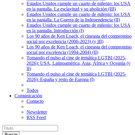
Estados Unidos cumple un cuarto de milenio: los USA
en la pantalla. La esclavitud y su abolición (III)
Estados Unidos cumple un cuarto de milenio: los USA
en la pantalla. La Guerra de la Independencia (II)
Estados Unidos cumple un cuarto de milenio: los USA
en la pantalla. Introducción (I)
Los 90 años de Ken Loach, el cineasta del compromiso
social por excelencia (2006-2023) (y III)
Los 90 años de Ken Loach, el cineasta del compromiso
social por excelencia (1994-2004) (II)
Tomando el pulso al cine de temática LGTBI (2025-
2026): USA, Latinoamérica, Asia, África y Oceanía (y
II)
Tomando el pulso al cine de temática LGTBI (2025-
2026): España y resto de Europa (I)
Todos
Comunicación
Contacto
Newsletter
RSS Feed
Buscar