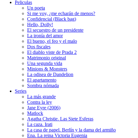
Peliculas
Un poeta
Si me voy, ¿me echarán de menos?
Confidencial (Black bag)
Hello, Dolly!
El secuestro de un presidente
La ironía del amor
El bueno, el feo y el malo
Dos fiscales
El diablo viste de Prada 2
Matrimonio original
Una segunda vida
Minions & Monsters
La odisea de Dandelion
El apartamento
Sombra nómada
Series
La más grande
Contra la ley
Jane Eyre (2006)
Matlock
Agatha Christie. Las Siete Esferas
La caza. Irati
La casa de papel. Berlín y la dama del armiño
Ena. La reina Victoria Eugenia