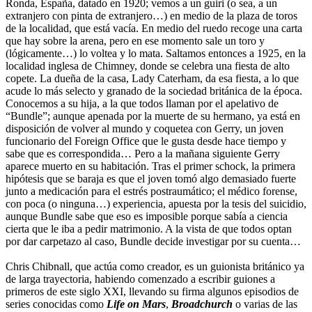
Ronda, España, datado en 1920; vemos a un guiri (o sea, a un
extranjero con pinta de extranjero…) en medio de la plaza de toros
de la localidad, que está vacía. En medio del ruedo recoge una carta
que hay sobre la arena, pero en ese momento sale un toro y
(lógicamente…) lo voltea y lo mata. Saltamos entonces a 1925, en la
localidad inglesa de Chimney, donde se celebra una fiesta de alto
copete. La dueña de la casa, Lady Caterham, da esa fiesta, a lo que
acude lo más selecto y granado de la sociedad británica de la época.
Conocemos a su hija, a la que todos llaman por el apelativo de
“Bundle”; aunque apenada por la muerte de su hermano, ya está en
disposición de volver al mundo y coquetea con Gerry, un joven
funcionario del Foreign Office que le gusta desde hace tiempo y
sabe que es correspondida… Pero a la mañana siguiente Gerry
aparece muerto en su habitación. Tras el primer schock, la primera
hipótesis que se baraja es que el joven tomó algo demasiado fuerte
junto a medicación para el estrés postraumático; el médico forense,
con poca (o ninguna…) experiencia, apuesta por la tesis del suicidio,
aunque Bundle sabe que eso es imposible porque sabía a ciencia
cierta que le iba a pedir matrimonio. A la vista de que todos optan
por dar carpetazo al caso, Bundle decide investigar por su cuenta…
Chris Chibnall, que actúa como creador, es un guionista británico ya
de larga trayectoria, habiendo comenzado a escribir guiones a
primeros de este siglo XXI, llevando su firma algunos episodios de
series conocidas como
Life on Mars
,
Broadchurch
o varias de las