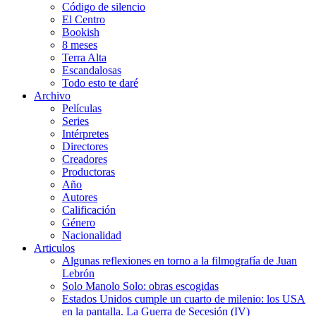
Código de silencio
El Centro
Bookish
8 meses
Terra Alta
Escandalosas
Todo esto te daré
Archivo
Películas
Series
Intérpretes
Directores
Creadores
Productoras
Año
Autores
Calificación
Género
Nacionalidad
Articulos
Algunas reflexiones en torno a la filmografía de Juan
Lebrón
Solo Manolo Solo: obras escogidas
Estados Unidos cumple un cuarto de milenio: los USA
en la pantalla. La Guerra de Secesión (IV)