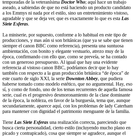
temporadas de la veteranísima
Doctor Who
; aquí hace un trabajo
aseado, a sabiendas de que no está haciendo un producto candidato
a los Emmys ni nada por el estilo, sino un entretenimiento vistoso,
agradable y que se deja ver, que es exactamente lo que es esta
Las
Siete Esferas
.
La miniserie, por supuesto, conforme a lo habitual en este tipo de
producciones, y mas aún si son británicas (que ya se sabe que tienen
siempre el canon BBC como referencia), presenta una suntuosa
ambientación, con bonito y elegante vestuario, atrezo muy de la
época, confirmando con ello que, como se preveía, se ha contado
con un generoso presupuesto. Al igual que hay una evidente
referencia al vistoso canon BBC, podríamos decir que lo hay
también con respecto a la gran producción británica “de época” de
este cuarto de siglo XXI, la serie
Downton Abbey
, que pudiera
haberse tomado como modelo estético, que no argumental. Hay, eso
sí, y como de fondo, uno de los temas recurrentes de aquella famosa
serie, cual es el progresivo desmoronamiento de la clase dominante
de la época, la nobleza, en favor de la burguesía, tema que, aunque
secundariamente, aparece aquí, con los problemas de lady Caterham
para mantener con dignidad el patrimonio menguante de la familia.
Tiene
Las Siete Esferas
una realización correcta, pareciendo que
busca cierta personalidad, cierto estilo (incluyendo mucho plano en
picado y contrapicado), cosa que siempre se agradece, aunque el