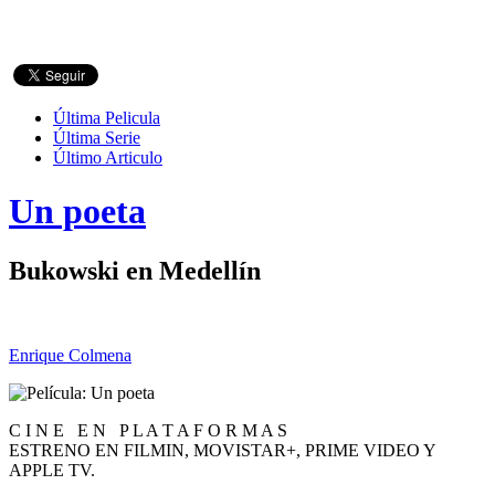
Última Pelicula
Última Serie
Último Articulo
Un poeta
Bukowski en Medellín
Enrique Colmena
C I N E E N P L A T A F O R M A S
ESTRENO EN FILMIN, MOVISTAR+, PRIME VIDEO Y
APPLE TV.