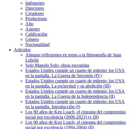
Intérpretes
Directores
Creadores
Productoras
Año
Autores
Calificación
Género
Nacionalidad
Articulos
Algunas reflexiones en torno a la filmografía de Juan
Lebrón
Solo Manolo Solo: obras escogidas
Estados Unidos cumple un cuarto de milenio: los USA
en la pantalla. La Guerra de Secesión (IV)
Estados Unidos cumple un cuarto de milenio: los USA
en la pantalla. La esclavitud y su abolición (III)
Estados Unidos cumple un cuarto de milenio: los USA
en la pantalla. La Guerra de la Independencia (II)
Estados Unidos cumple un cuarto de milenio: los USA
en la pantalla. Introducción (I)
Los 90 años de Ken Loach, el cineasta del compromiso
social por excelencia (2006-2023) (y III)
Los 90 años de Ken Loach, el cineasta del compromiso
social por excelencia (1994-2004) (II)