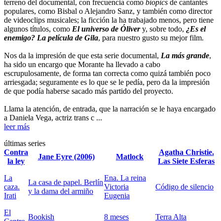
terreno del documental, con frecuencia como
biopics
de cantantes
populares, como Bisbal o Alejandro Sanz, y también como director
de videoclips musicales; la ficción la ha trabajado menos, pero tiene
algunos títulos, como
El universo de Óliver
y, sobre todo,
¿Es el
enemigo? La película de Gila
, para nuestro gusto su mejor film.
Nos da la impresión de que esta serie documental,
La más grande
,
ha sido un encargo que Morante ha llevado a cabo
escrupulosamente, de forma tan correcta como quizá también poco
arriesgada; seguramente es lo que se le pedía, pero da la impresión
de que podía haberse sacado más partido del proyecto.
Llama la atención, de entrada, que la narración se le haya encargado
a Daniela Vega, actriz trans c ...
leer más
últimas series
Contra
Agatha Christie.
Jane Eyre (2006)
Matlock
la ley
Las Siete Esferas
La
Ena. La reina
La casa de papel. Berlín
caza.
Victoria
Código de silencio
y la dama del armiño
Irati
Eugenia
El
Bookish
8 meses
Terra Alta