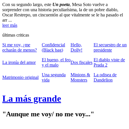
Con su segundo largo, este
Un poeta
, Mesa Soto vuelve a
sorprender con una historia peculiarísima, la de un pobre diablo,
Oscar Restrepo, un cincuentón al que vitalmente se le ha pasado el
arr ...
leer más
últimas criticas
Si me voy, ¿me
Confidencial
Hello,
El secuestro de un
echarán de menos?
(Black bag)
Dolly!
presidente
El bueno, el feo
El diablo viste de
La ironía del amor
Dos fiscales
y el malo
Prada 2
Una segunda
Minions &
La odisea de
Matrimonio original
vida
Monsters
Dandelion
La más grande
"Aunque me voy/ no me voy..."