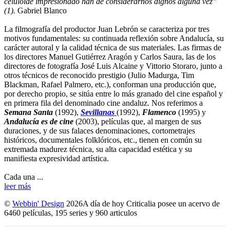
celuloide impresionado han de considerarnos dignos alguna vez”
(1).
Gabriel Blanco
La filmografía del productor Juan Lebrón se caracteriza por tres
motivos fundamentales: su continuada reflexión sobre Andalucía, su
carácter autoral y la calidad técnica de sus materiales. Las firmas de
los directores Manuel Gutiérrez Aragón y Carlos Saura, las de los
directores de fotografía José Luis Alcaine y Vittorio Storaro, junto a
otros técnicos de reconocido prestigio (Julio Madurga, Tim
Blackman, Rafael Palmero, etc.), conforman una producción que,
por derecho propio, se sitúa entre lo más granado del cine español y
en primera fila del denominado cine andaluz. Nos referimos a
Semana Santa
(1992),
Sevillanas
(1992),
Flamenco
(1995) y
Andalucía es de cine
(2003), películas que, al margen de sus
duraciones, y de sus falaces denominaciones, cortometrajes
históricos, documentales folklóricos, etc., tienen en común su
extremada madurez técnica, su alta capacidad estética y su
manifiesta expresividad artística.
Cada una ...
leer más
©
Webbin' Design
2026
A día de hoy Criticalia posee un acervo de
6460 películas, 195 series y 960 articulos