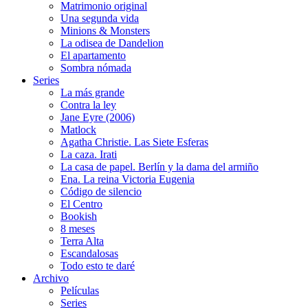
Matrimonio original
Una segunda vida
Minions & Monsters
La odisea de Dandelion
El apartamento
Sombra nómada
Series
La más grande
Contra la ley
Jane Eyre (2006)
Matlock
Agatha Christie. Las Siete Esferas
La caza. Irati
La casa de papel. Berlín y la dama del armiño
Ena. La reina Victoria Eugenia
Código de silencio
El Centro
Bookish
8 meses
Terra Alta
Escandalosas
Todo esto te daré
Archivo
Películas
Series