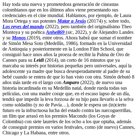
Hay toda una nueva y prometedora generación de cineastas
colombianos que en los últimos años viene presentando sus
credenciales en el cine mundial. Hablamos, por ejemplo, de Laura
Mora Ortega y sus potentes
Matar a Jesús
(20174) y, sobre todo,
Los reyes del mundo
(2022), pero también del originalísimo Theo
Montoya y su poética
Anhell69
(
sic
, 2022), y de Alejandro Landes
y su
Monos
(2019), entre otros. Ahora habrá que sumar el nombre
de Simón Mesa Soto (Medellín, 1986), formado en la Universidad
de Antioquia y posteriormente en la London Film School, que
consiguió hace unos años la proeza de recibir la Palma de Oro de
Cannes para su
Leidi
(2014), un corto de 16 minutos que ya
marcaba su interés por historias pequeñas pero universales, aquí la
adolescente ya madre que busca desesperadamente al padre de su
bebé cuando se entera de que lo han visto con otra. Simón debutó 8
años más tarde en el largo con
Amparo
(2022), de nuevo una
historia incardinada en su Medellín natal, donde rueda todas sus
películas, con una madre coraje que, en el escaso lapso de un día,
tendrá que impedir la leva forzosa de su hijo para llevarlo a la selva
como soldadito (y no de Pavía…), donde le espera un (in)cierto
futuro en la infructuosa lucha del estado contra las narcoguerrillas,
un film que arrasó en los premios Macondo (los Goyas de
Colombia) con siete laureles de los ocho a los que optaba, además
de conseguir premios en varios festivales, como (de nuevo) Cannes,
Chicago y La Habana, entre otros.