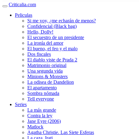
Criticalia.com
Peliculas
Si me voy, ¿me echarán de menos?
Confidencial (Black bag)
Hello, Dolly!
El secuestro de un presidente
La ironía del amor
El bueno, el feo y el malo
Dos fiscales
El diablo viste de Prada 2
Matrimonio original
Una segunda vida
Minions & Monsters
La odisea de Dandelion
El apartamento
Sombra nómada
Tell everyone
Series
La más grande
Contra la ley
Jane Eyre (2006)
Matlock
Agatha Christie. Las Siete Esferas
La caza. Irati