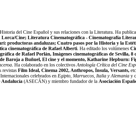
Historia del Cine Español y sus relaciones con la Literatura. Ha publica
Lor­ca/Cine; Literatura Cinematográfica - Cinematografía Literar
í: productoras andaluzas; Cuatro pasos por la Historia y la Estét
ica cinematográfica de Rafael Alberti
. Ha editado los volúmenes
Ci
fica de Rafael Porlán, Imágenes cinematográficas de Sevilla, 8 ca
 de Baroja a Buñuel, El cine y el momento, Katharine Hepburn: Figu
hceroa
. Ha colaborado en los colectivos
Antología Crítica del Cine Es
s revistas
Film Ideal, Cinema 2002, Anthropos, Ínsula, Versants,
etc
 Internacionales celebrados en
Egipto, Marruecos, Italia y Alemania
y c
e Andalucía
(ASECÁN) y miembro fundador de la
Asociación Españo