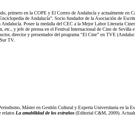
iendo, primero en la COPE y El Correo de Andalucía y actualmente en Ca
a “Enciclopedia de Andalucía”. Socio fundador de la Asociación de Esc
en Andalucía. Posee la medalla del CEC a la Mejor Labor Literaria Cinem
etc., y jefe de prensa en el Festival Internacional de Cine de Sevilla 
ductor, director y presentador del programa “El Cine” en TVE (Andaluc
 Sur TV.
riodismo, Máster en Gestión Cultural y Experta Universitaria en la Es
e relatos
La amabilidad de los extraños
(Editorial C&M, 2009). Actualm