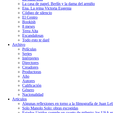
La casa de papel. Berlín y la dama del armiño
Ena. La reina Victoria Eugenia
Código de silencio
El Centro
Bookish
8 meses
Terra Alta
Escandalosas
Todo esto te daré
Archivo
Películas
Series
Intérpretes
Directores
Creadores
Productoras
Año
Autores
Calificación
Género
Nacionalidad
Articulos
Algunas reflexiones en torno a la filmografía de Juan Le
Solo Manolo Solo: obras escogidas
Estados Unidos cumple un cuarto de milenio: los USA en 