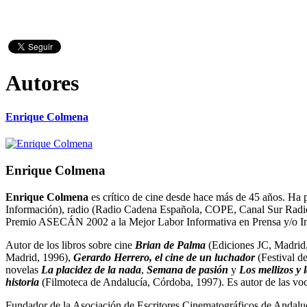
Autores
Enrique Colmena
Enrique Colmena
Enrique Colmena
es crítico de cine desde hace más de 45 años. Ha p
Información), radio (Radio Cadena Española, COPE, Canal Sur Radio,
Premio ASECÁN 2002 a la Mejor Labor Informativa en Prensa y/o In
Autor de los libros sobre cine
Brian de Palma
(Ediciones JC, Madrid
Madrid, 1996),
Gerardo Herrero, el cine de un luchador
(Festival d
novelas
La placidez de la nada
,
Semana de pasión
y
Los mellizos y 
historia
(Filmoteca de Andalucía, Córdoba, 1997). Es autor de las vo
Fundador de la Asociación de Escritores Cinematográficos de Andalu