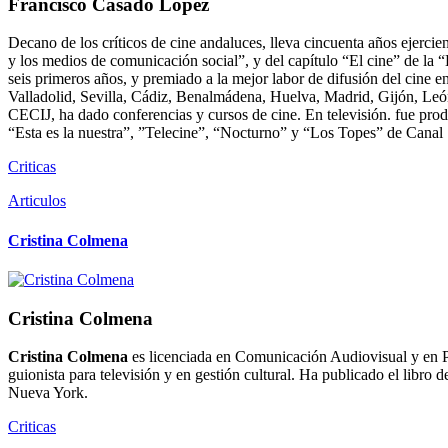
Francisco Casado López
Decano de los críticos de cine andaluces, lleva cincuenta años ejerc
y los medios de comunicación social”, y del capítulo “El cine” de l
seis primeros años, y premiado a la mejor labor de difusión del cine 
Valladolid, Sevilla, Cádiz, Benalmádena, Huelva, Madrid, Gijón, León, 
CECIJ, ha dado conferencias y cursos de cine. En televisión. fue pro
“Esta es la nuestra”, ”Telecine”, “Nocturno” y “Los Topes” de Canal
Criticas
Articulos
Cristina Colmena
Cristina Colmena
Cristina Colmena
es licenciada en Comunicación Audiovisual y en Pe
guionista para televisión y en gestión cultural. Ha publicado el libro d
Nueva York.
Criticas