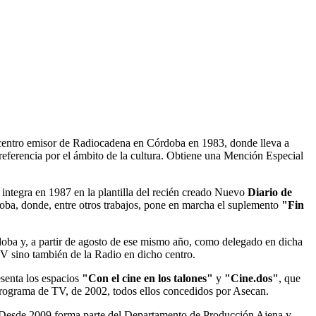
 el centro emisor de Radiocadena en Córdoba en 1983, donde lleva a
referencia por el ámbito de la cultura. Obtiene una Mención Especial
 integra en 1987 en la plantilla del recién creado Nuevo
Diario de
doba, donde, entre otros trabajos, pone en marcha el suplemento
"Fin
ba y, a partir de agosto de ese mismo año, como delegado en dicha
V sino también de la Radio en dicho centro.
esenta los espacios
"Con el cine en los talones"
y
"Cine.dos"
, que
programa de TV, de 2002, todos ellos concedidos por Asecan.
o. Desde 2009 forma parte del Departamento de Producción Ajena y