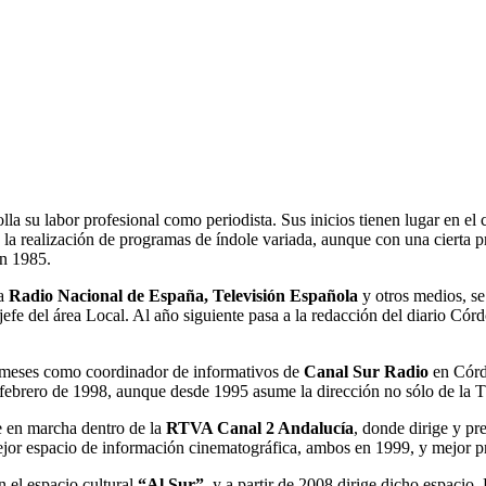
rolla su labor profesional como periodista. Sus inicios tienen lugar en
 la realización de programas de índole variada, aunque con una cierta p
en 1985.
ra
Radio Nacional de España, Televisión Española
y otros medios, se
efe del área Local. Al año siguiente pasa a la redacción del diario Cór
 meses como coordinador de informativos de
Canal Sur Radio
en Córdo
 febrero de 1998, aunque desde 1995 asume la dirección no sólo de la T
e en marcha dentro de la
RTVA Canal 2 Andalucía
, donde dirige y pr
mejor espacio de información cinematográfica, ambos en 1999, y mejor 
 el espacio cultural
“Al Sur”
, y a partir de 2008 dirige dicho espaci