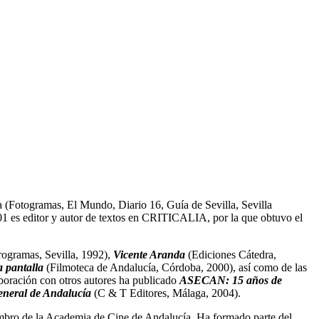
ta (Fotogramas, El Mundo, Diario 16, Guía de Sevilla, Sevilla
1 es editor y autor de textos en CRITICALIA, por la que obtuvo el
ogramas, Sevilla, 1992),
Vicente Aranda
(Ediciones Cátedra,
a pantalla
(Filmoteca de Andalucía, Córdoba, 2000), así como de las
boración con otros autores ha publicado
ASECAN: 15 años de
eneral de Andalucía
(C & T Editores, Málaga, 2004).
mbro de la Academia de Cine de Andalucía. Ha formado parte del