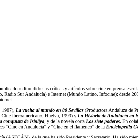
ublicado o difundido sus críticas y artículos sobre cine en prensa escri
 Radio Sur Andalucía) e Internet (Mundo Latino, Infocine); desde 200
ternet.
, 1987),
La vuelta al mundo en 80 Sevillas
(Productora Andaluza de Pr
e Cine Iberoamericano, Huelva, 1999) y
La Historia de Andalucía en l
la conquista de Isbiliya
, y de la novela corta
Los siete poderes
. En cola
ces “Cine en Andalucía” y “Cine en el flamenco” de la
Enciclopedia G
cía (ASECÁN), de la que ha sido Presidente y Secretario. Ha sido mie