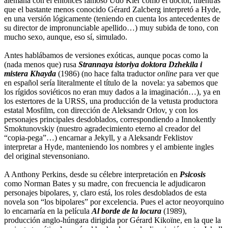
alemana con el entonces famoso Udo Kier como el doctor, mientras
que el bastante menos conocido Gérard Zalcberg interpretó a Hyde,
en una versión lógicamente (teniendo en cuenta los antecedentes de
su director de impronunciable apellido…) muy subida de tono, con
mucho sexo, aunque, eso sí, simulado.
Antes hablábamos de versiones exóticas, aunque pocas como la
(nada menos que) rusa
Strannaya istoriya doktora Dzhekila i
mistera Khayda
(1986) (no hace falta traductor
online
para ver que
en español sería literalmente el título de la novela: ya sabemos que
los rígidos soviéticos no eran muy dados a la imaginación…), ya en
los estertores de la URSS, una producción de la vetusta productora
estatal Mosfilm, con dirección de Aleksandr Orlov, y con los
personajes principales desdoblados, correspondiendo a Innokently
Smoktunovskiy (nuestro agradecimiento eterno al creador del
“copia-pega”…) encarnar a Jekyll, y a Aleksandr Feklistov
interpretar a Hyde, manteniendo los nombres y el ambiente ingles
del original stevensoniano.
A Anthony Perkins, desde su célebre interpretación en
Psicosis
como Norman Bates y su madre, con frecuencia le adjudicaron
personajes bipolares, y, claro está, los roles desdoblados de esta
novela son “los bipolares” por excelencia. Pues el actor neoyorquino
lo encarnaría en la película
Al borde de la locura
(1989),
producción anglo-húngara dirigida por Gérard Kikoïne, en la que la