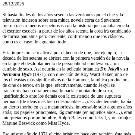
28/12/2025
Si hasta finales de los años sesenta las versiones que el cine y la
televisión hicieron sobre esta mítica novela corta de Stevenson
fueron más o menos respetuosas con la historia que contaba en ella
el escritor escocés, a partir de los años setenta la cosa irá cambiando
de forma paulatina pero creciente, confirmando que los clásicos,
como es el caso, lo aguantan todo…
Esta impresión se reafirma por el hecho de que, por ejemplo, la
década de los setenta se abriera con la primera versión de la novela
en la que el desdoblamiento de personalidad conllevaba… un
cambio de sexo. Así ocurría en la película británica
Dr. Jekyll y su
hermana Hyde
(1971), con dirección de Roy Ward Baker, uno de
los cineastas más significativos de la Hammer, la mítica productora
de cine de terror, en la que, efectivamente, cuando Jekyll se
transformaba en otra persona, lo hacía cambiando de sexo,
justificándolo ante los demás con la existencia de una supuesta
hermana (de ideas más bien cuestionables…). Evidentemente, había
un cierto morbo en esta metamorfosis, impensable solo algunos años
atrás; los papeles principales, lógicamente (en aquellos años…), eran
interpretados por un hombre, Ralph Bates como Jekyll, y una mujer,
Martine Beswick como Miss Hyde.
Ese mismo año de 1971 el cine británico hace otra versión, ésta más