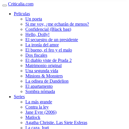
Criticalia.com
Peliculas
Un poeta
Si me voy, ¿me echarán de menos?
Confidencial (Black bag)
Hello, Dolly!
El secuestro de un presidente
La ironía del amor
El bueno, el feo y el malo
Dos fiscales
El diablo viste de Prada 2
Matrimonio original
Una segunda vida
Minions & Monsters
La odisea de Dandelion
El apartamento
Sombra nómada
Series
La más grande
Contra la ley
Jane Eyre (2006)
Matlock
Agatha Christie. Las Siete Esferas
La caza. Irati