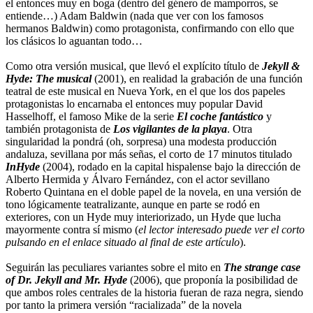
el entonces muy en boga (dentro del género de mamporros, se
entiende…) Adam Baldwin (nada que ver con los famosos
hermanos Baldwin) como protagonista, confirmando con ello que
los clásicos lo aguantan todo…
Como otra versión musical, que llevó el explícito título de
Jekyll &
Hyde: The musical
(2001), en realidad la grabación de una función
teatral de este musical en Nueva York, en el que los dos papeles
protagonistas lo encarnaba el entonces muy popular David
Hasselhoff, el famoso Mike de la serie
El coche fantástico
y
también protagonista de
Los vigilantes de la playa
. Otra
singularidad la pondrá (oh, sorpresa) una modesta producción
andaluza, sevillana por más señas, el corto de 17 minutos titulado
InHyde
(2004), rodado en la capital hispalense bajo la dirección de
Alberto Hermida y Álvaro Fernández, con el actor sevillano
Roberto Quintana en el doble papel de la novela, en una versión de
tono lógicamente teatralizante, aunque en parte se rodó en
exteriores, con un Hyde muy interiorizado, un Hyde que lucha
mayormente contra sí mismo (
el lector interesado puede ver el corto
pulsando en el enlace situado al final de este artículo
).
Seguirán las peculiares variantes sobre el mito en
The strange case
of Dr. Jekyll and Mr. Hyde
(2006), que proponía la posibilidad de
que ambos roles centrales de la historia fueran de raza negra, siendo
por tanto la primera versión “racializada” de la novela