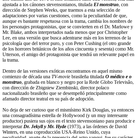
ajustada a los cánones stevensonianos, titulada
El monstruo
, con
dirección de Stephen Weeks, que traemos a esta selección de
adaptaciones por varias cuestiones, como la peculiaridad de que,
aunque es bastante respetuosa con la trama, cambia los nombres de
los personajes protagonistas, que se convierten en el Dr. Marlowe y
Mr. Blake, ambos interpretados nada menos que por Christopher
Lee, en una versión que busca adentrarse más en los terrenos de la
psicología que del terror puro, y con Peter Cushing (el otro grande
de los horrores británicos de los años cincuenta y sesenta) como Mr.
Utterson, el amigo del protagonista que tendrá un relevante papel en
la trama.
Dentro de las versiones exóticas encontramos en aquel mismo
comienzo de década una
TV-movie
brasileña titulada
O médico e o
monstruo
, grabada en blanco y negro por la Rede Globo Televisâo,
con dirección de Zbigniew Ziembinski, director polaco
nacionalizado brasileño que se desempeñó principalmente como
afamado director teatral en su país de adopción.
No deja de ser curioso que el mismísimo Kirk Douglas, ya entonces
una consagradísima estrella de Hollywood (y un muy interesante
productor) pusiera sus ojos en el texto stevensoniano para producir e
interpretar
Dr. Jekyll y Mr. Hyde
(1973), a las órdenes de David
Winters, en una coproducción USA-Reino Unido, cuya
peculiaridad, aparte de la presencia del astro yanqui, fue su carácter