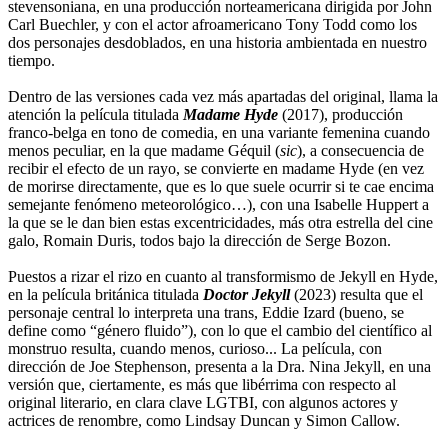
stevensoniana, en una producción norteamericana dirigida por John
Carl Buechler, y con el actor afroamericano Tony Todd como los
dos personajes desdoblados, en una historia ambientada en nuestro
tiempo.
Dentro de las versiones cada vez más apartadas del original, llama la
atención la película titulada
Madame Hyde
(2017), producción
franco-belga en tono de comedia, en una variante femenina cuando
menos peculiar, en la que madame Géquil (
sic
), a consecuencia de
recibir el efecto de un rayo, se convierte en madame Hyde (en vez
de morirse directamente, que es lo que suele ocurrir si te cae encima
semejante fenómeno meteorológico…), con una Isabelle Huppert a
la que se le dan bien estas excentricidades, más otra estrella del cine
galo, Romain Duris, todos bajo la dirección de Serge Bozon.
Puestos a rizar el rizo en cuanto al transformismo de Jekyll en Hyde,
en la película británica titulada
Doctor Jekyll
(2023) resulta que el
personaje central lo interpreta una trans, Eddie Izard (bueno, se
define como “género fluido”), con lo que el cambio del científico al
monstruo resulta, cuando menos, curioso... La película, con
dirección de Joe Stephenson, presenta a la Dra. Nina Jekyll, en una
versión que, ciertamente, es más que libérrima con respecto al
original literario, en clara clave LGTBI, con algunos actores y
actrices de renombre, como Lindsay Duncan y Simon Callow.