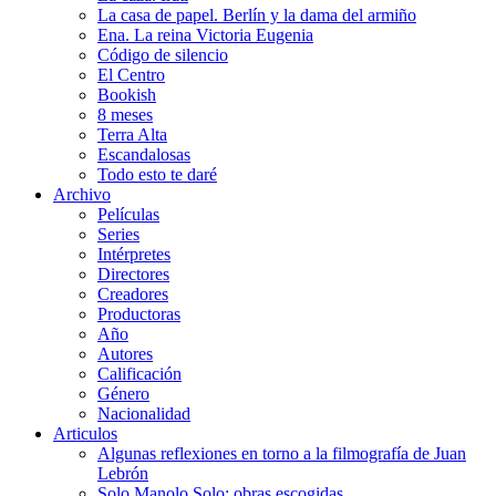
La casa de papel. Berlín y la dama del armiño
Ena. La reina Victoria Eugenia
Código de silencio
El Centro
Bookish
8 meses
Terra Alta
Escandalosas
Todo esto te daré
Archivo
Películas
Series
Intérpretes
Directores
Creadores
Productoras
Año
Autores
Calificación
Género
Nacionalidad
Articulos
Algunas reflexiones en torno a la filmografía de Juan
Lebrón
Solo Manolo Solo: obras escogidas