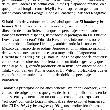
de musical, además de contar con un más que apañado reparto, en el
que, junto a Douglas como Jekyll y Hyde, aparecían gente tan
buena como Susan George, Donald Pleasence y Michael Redgrave.
Si hablamos de versiones exóticas habrá que citar
El hombre y la
bestia
(1973), una adaptación mexicana y
mexicanizada
, con
dirección de Julián Soler, en la que los personajes desdoblados
tomaban nombres hispanos, llamándose el protagonista Dr. Enrique
Duval y su “alter ego” Eduardo Ray, ambos interpretados por el
actor mexicano Enrique Lizalde, y ambientando la historia en el
México del tiempo de su rodaje. Aunque en un imaginario ránking
de exotismos nos parece que estaría muy arriba el largometraje
Chehre pe Chehra
(1981) (ChatGPT nos dice que podría traducirse
como “Rostro sobre rostro”, ciertamente un título sugestivo y que
viene al pelo…), versión producida en la India, con dirección de Raj
Tilak, y con Sanjeev Kumar como el Dr. Wilson y Blackston, que es
como fueron rebautizados aquí los desdoblados personajes
principales.
También a principios de los años ochenta, Walerian Borowczyk, un
cineasta de origen polaco que gozó de bastante predicamento en los
años setenta y ochenta, con un cine que combinaba la rijosidad
“softcore” con cierto toque intelectual, se atrevió con el tema en su
film
El Dr. Jekyll y las mujeres
(1981), una producción franco-