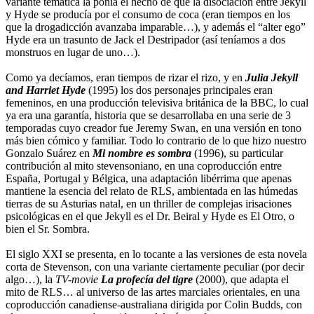
variante temática la ponía el hecho de que la disociación entre Jekyll
y Hyde se producía por el consumo de coca (eran tiempos en los
que la drogadicción avanzaba imparable…), y además el “alter ego”
Hyde era un trasunto de Jack el Destripador (así teníamos a dos
monstruos en lugar de uno…).
Como ya decíamos, eran tiempos de rizar el rizo, y en
Julia Jekyll
and Harriet Hyde
(1995) los dos personajes principales eran
femeninos, en una producción televisiva británica de la BBC, lo cual
ya era una garantía, historia que se desarrollaba en una serie de 3
temporadas cuyo creador fue Jeremy Swan, en una versión en tono
más bien cómico y familiar. Todo lo contrario de lo que hizo nuestro
Gonzalo Suárez en
Mi nombre es sombra
(1996), su particular
contribución al mito stevensoniano, en una coproducción entre
España, Portugal y Bélgica, una adaptación libérrima que apenas
mantiene la esencia del relato de RLS, ambientada en las húmedas
tierras de su Asturias natal, en un thriller de complejas irisaciones
psicológicas en el que Jekyll es el Dr. Beiral y Hyde es El Otro, o
bien el Sr. Sombra.
El siglo XXI se presenta, en lo tocante a las versiones de esta novela
corta de Stevenson, con una variante ciertamente peculiar (por decir
algo…), la
TV-movie
La profecía del tigre
(2000), que adapta el
mito de RLS… al universo de las artes marciales orientales, en una
coproducción canadiense-australiana dirigida por Colin Budds, con