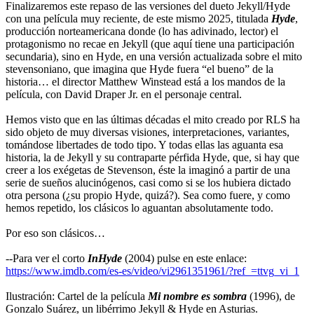
Finalizaremos este repaso de las versiones del dueto Jekyll/Hyde
con una película muy reciente, de este mismo 2025, titulada
Hyde
,
producción norteamericana donde (lo has adivinado, lector) el
protagonismo no recae en Jekyll (que aquí tiene una participación
secundaria), sino en Hyde, en una versión actualizada sobre el mito
stevensoniano, que imagina que Hyde fuera “el bueno” de la
historia… el director Matthew Winstead está a los mandos de la
película, con David Draper Jr. en el personaje central.
Hemos visto que en las últimas décadas el mito creado por RLS ha
sido objeto de muy diversas visiones, interpretaciones, variantes,
tomándose libertades de todo tipo. Y todas ellas las aguanta esa
historia, la de Jekyll y su contraparte pérfida Hyde, que, si hay que
creer a los exégetas de Stevenson, éste la imaginó a partir de una
serie de sueños alucinógenos, casi como si se los hubiera dictado
otra persona (¿su propio Hyde, quizá?). Sea como fuere, y como
hemos repetido, los clásicos lo aguantan absolutamente todo.
Por eso son clásicos…
--Para ver el corto
InHyde
(2004) pulse en este enlace:
https://www.imdb.com/es-es/video/vi2961351961/?ref_=ttvg_vi_1
Ilustración: Cartel de la película
Mi nombre es sombra
(1996), de
Gonzalo Suárez, un libérrimo Jekyll & Hyde en Asturias.