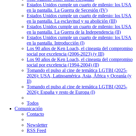
Estados Unidos cumple un cuarto de milenio: los USA
en la pantalla. La Guerra de Secesión (IV)
Estados Unidos cumple un cuarto de milenio: los USA
en la pantalla. La esclavitud y su abolición (III)
Estados Unidos cumple un cuarto de milenio: los USA
en la pantalla. La Guerra de la Independencia (II)
Estados Unidos cumple un cuarto de milenio: los USA
en la pantalla. Introducción (I)
Los 90 años de Ken Loach, el cineasta del compromiso
social por excelencia (2006-2023) (y III)
Los 90 años de Ken Loach, el cineasta del compromiso
social por excelencia (1994-2004) (II)
Tomando el pulso al cine de temática LGTBI (2025-
2026): USA, Latinoamérica, Asia, África y Oceanía (y
II)
Tomando el pulso al cine de temática LGTBI (2025-
2026): España y resto de Europa (I)
Todos
Comunicación
Contacto
Newsletter
RSS Feed