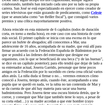
colaborando, también han iniciado cada uno por su lado su propia
carrera. San José se está especializando en ejercer como creador de
series televisivas que están gozando de predicamento, como
Celeste
(que se anunciaba como “un thriller fiscal”), que consiguió varios
premios y una crítica mayoritariamente positiva.
Ahora reincide en esta miniserie de 6 capítulos (todos de duración
corta, en torno a media hora), en este caso con una historia de corte
más social. El primer capítulo se inicia con una escena en lo que
parece un bufete de abogados; allí conocemos a Mar, una
adolescente de 16 años, acompañada de su madre, que está allí para
firmar un acuerdo con la Federación Española de Bádminton por la
que se pondrá a las órdenes del entrenador que designe ese
organismo, con lo que se beneficiará de una beca (“y de las buenas”,
se dice en un capítulo posterior); para ello tendrá que dejar de lado a
su entrenador actual, Joserra Garrido, personaje que tiene pocos
amigos en la Federación por lo sucedido en cierta cena oficial varios
años atrás. La niña duda si firmar o no… veremos entonces cómo
conoció a Joserra, tiempo atrás, cuando éste, acompañando a una
pupila que se quedó en nada, ve la rabia no tan contenida de Mar y
se da cuenta de que ahí hay materia para sacar una buena
badmintonista. Pero Joserra tiene una oscura historia detrás, que le
corroe, y conseguir que Mar (que también tiene lo suyo, a pesar de
su corta edad…) y su madre accedan a que este hombre (cuyo