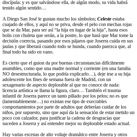
discípula: y es que salvándose ella, de algún modo, su vida habrá
tenido algún sentido…
A Diego San José le gustan mucho los símbolos;
Celeste
estaba
cuajado de ellos, y aquí no se priva, desde el pelo con mechas rojas
que se da Mar, para ser así “la hija en lugar de la hija”, hasta esos
bolis con chuleta que serán, a la postre, lo que hará que Mar tome la
decisión correcta, pasando por esos pájaros que Joserra cuida en sus
jaulas y que liberará cuando todo se hunda, cuando parezca que, al
final todo ha sido en vano.
Es cierto que el guion da por buenas circunstancias difícilmente
asumibles, como que una madre normal y corriente (en una familia
NO desestructurada, lo que podría explicarlo…), deje irse a su hija
adolescente los fines de semana fuera de Madrid, con un
sexagenario de aspecto deplorable al que no conoce de nada:
licencia artística se llama la figura, claro… También el trauma
infantil de Joserra parece un tanto pillado por los pelos; no es que
(lamentablemente…) no existan ese tipo de execrables
comportamientos por parte de adultos que deberían cuidar de los
niños, por supuesto, sino que aquí da la sensación de estar metido un
poco con calzador, para justificar la cadena de desgracias que
suceden a Joserra y así entender mejor su deplorable estado actual.
Hay varias escenas de alto voltaje dramático entre Joserra y otros