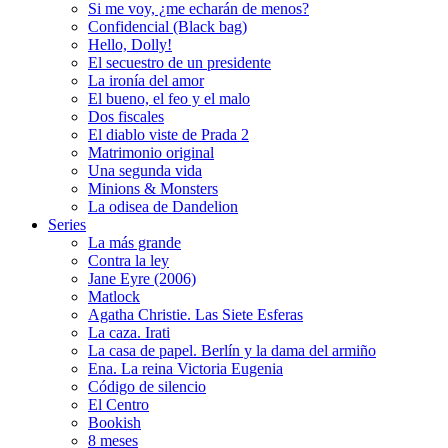
Si me voy, ¿me echarán de menos?
Confidencial (Black bag)
Hello, Dolly!
El secuestro de un presidente
La ironía del amor
El bueno, el feo y el malo
Dos fiscales
El diablo viste de Prada 2
Matrimonio original
Una segunda vida
Minions & Monsters
La odisea de Dandelion
Series
La más grande
Contra la ley
Jane Eyre (2006)
Matlock
Agatha Christie. Las Siete Esferas
La caza. Irati
La casa de papel. Berlín y la dama del armiño
Ena. La reina Victoria Eugenia
Código de silencio
El Centro
Bookish
8 meses