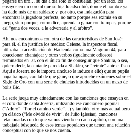
pegarse un tiro… su día a día solo lo consuelan, por un lado, los
ensayos en un coro al que su hija lo adscribió, donde el hombre ya
ha dado más de un sablazo; y, por otro, esa indagación para
encontrar la jugadora perfecta, no tanto porque sea eximia en su
juego, sino porque, como dice, aprenda a ganar con trampas, porque
así “gana dos veces, a la adversaria y al árbitro”.
Ahí nos encontramos con otra de las características de San José:
para él, el fin justifica los medios; Celeste, la inspectora fiscal,
utilizaba la acreditación de Hacienda como una Magnum 44, para
coaccionar, chantajear y otros verbos (igualmente odiosos)
terminados en -ar, con el único fin de conseguir que Shakira, o sea,
quiero decir, la cantante parecida a Shakira, se “retrate” ante el fisco.
Aquí a Joserra no le importa (incluso la induce a ello) que su pupila
haga trampas, con tal de que gane, o que apruebe exámenes sobre el
Siglo de Oro con una serie de chuletas introducidas en un mazo de
bolis Bic.
La serie juega muy atinadamente con las canciones que ensayan en
el coro donde canta Joserra, utilizando ese cancionero popular
(“Adoro”, “Por el camino verde”…) y también otro más actual pero
ya clásico (“Me olvidé de vivir”, de Julio Iglesias), canciones
relacionadas con lo que vamos viendo en cada capítulo, con una
trabajada búsqueda de esos temas populares que tienen una relación
conceptual con lo que se nos cuenta.