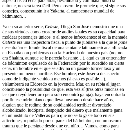
aspecto físico echa para atrás, descuidado y con mala pinta) la
entrene, no será tarea fácil. Pero Joserra le promete que, si sigue sus
consejos, conseguirán ir a Yakarta, al campeonato mundial de
bádminton…
Ya en su anterior serie,
Celeste
, Diego San José demostró que una
de sus virtudes como creador de audiovisuales es su capacidad para
moldear personajes únicos, o al menos infrecuentes: si en la mentada
Celeste
era una inspectora fiscal a punto de jubilarse a la que le
pone
desentrañar el fraude fiscal de una cantante latinoamericana afincada
en España con problemas con la Hacienda de nuestro país (no, no
era Shakira, aunque se le parecía bastante…), aquí es un entrenador
de bádminton expulsado de la Federación por lo sucedido en cierta
cena, un hombre en el que se adivina un pasado tormentoso y un
presente no menos horrible. Ese hombre, este Joserra de aspecto
como de indigente venido a menos (si esto es posible…),
vislumbrará su Eldorado en la jovencita Mar, en su rabia al jugar,
concibiendo la posibilidad de que, esta vez sí (tras otras muchas en
las que creyó tener oro pero solo encontró ganga), haya encontrado
por fin ese mirlo blanco que lleva buscando desde hace años,
alguien que le redima de su cotidianidad terrible: divorciado,
alcoholizado, ludópata, despojado del dinero que malamente gana
en un instituto de Vallecas para que no se lo gaste todo en sus
adicciones, repudiado por su pares del bádminton, con un oscuro
trauma que le persigue desde que era niño… Vamos, como para