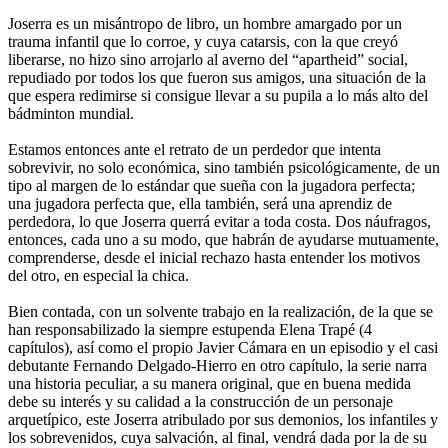
Joserra es un misántropo de libro, un hombre amargado por un
trauma infantil que lo corroe, y cuya catarsis, con la que creyó
liberarse, no hizo sino arrojarlo al averno del “apartheid” social,
repudiado por todos los que fueron sus amigos, una situación de la
que espera redimirse si consigue llevar a su pupila a lo más alto del
bádminton mundial.
Estamos entonces ante el retrato de un perdedor que intenta
sobrevivir, no solo económica, sino también psicológicamente, de un
tipo al margen de lo estándar que sueña con la jugadora perfecta;
una jugadora perfecta que, ella también, será una aprendiz de
perdedora, lo que Joserra querrá evitar a toda costa. Dos náufragos,
entonces, cada uno a su modo, que habrán de ayudarse mutuamente,
comprenderse, desde el inicial rechazo hasta entender los motivos
del otro, en especial la chica.
Bien contada, con un solvente trabajo en la realización, de la que se
han responsabilizado la siempre estupenda Elena Trapé (4
capítulos), así como el propio Javier Cámara en un episodio y el casi
debutante Fernando Delgado-Hierro en otro capítulo, la serie narra
una historia peculiar, a su manera original, que en buena medida
debe su interés y su calidad a la construcción de un personaje
arquetípico, este Joserra atribulado por sus demonios, los infantiles y
los sobrevenidos, cuya salvación, al final, vendrá dada por la de su