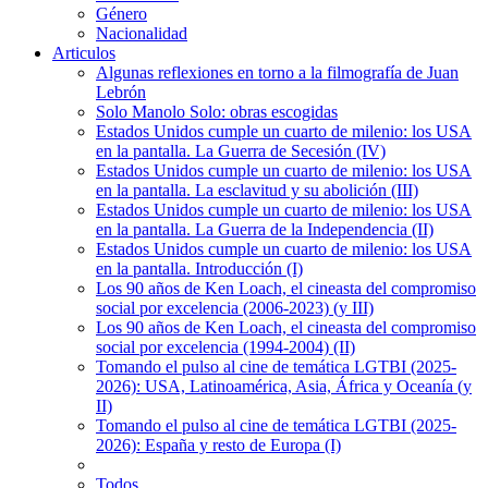
Género
Nacionalidad
Articulos
Algunas reflexiones en torno a la filmografía de Juan
Lebrón
Solo Manolo Solo: obras escogidas
Estados Unidos cumple un cuarto de milenio: los USA
en la pantalla. La Guerra de Secesión (IV)
Estados Unidos cumple un cuarto de milenio: los USA
en la pantalla. La esclavitud y su abolición (III)
Estados Unidos cumple un cuarto de milenio: los USA
en la pantalla. La Guerra de la Independencia (II)
Estados Unidos cumple un cuarto de milenio: los USA
en la pantalla. Introducción (I)
Los 90 años de Ken Loach, el cineasta del compromiso
social por excelencia (2006-2023) (y III)
Los 90 años de Ken Loach, el cineasta del compromiso
social por excelencia (1994-2004) (II)
Tomando el pulso al cine de temática LGTBI (2025-
2026): USA, Latinoamérica, Asia, África y Oceanía (y
II)
Tomando el pulso al cine de temática LGTBI (2025-
2026): España y resto de Europa (I)
Todos