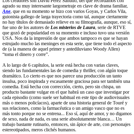
Los creadores son David Pérez Sañudo, del que recordamos con
agrado su muy interesante largometraje en clave de drama familiar,
Ane
, que en su momento se hizo con varios Goyas, y Carlos Vila,
guionista gallego de larga trayectoria como tal, aunque ciertamente
no hay títulos de demasiado relieve en su filmografía, aunque, eso sí,
fue uno de los autores de
Los misterios de Laura
, serie de RTVE
que gozó de popularidad en su momento e incluso tuvo una versión
USA. Nos da la impresión de que ambos tampoco es que se hayan
estrujado mucho las meninges en esta serie, que tiene todo el aspecto
de (a la manera de aquel primer y antediluviano Woody Allen)
“toma el dinero y corre”.
A lo largo de 6 capítulos, la serie está hecha con varias claves,
siendo las fundamentales las de comedia y thriller, con algún toque
dramático. Lo cierto es que nos parece una producción un tanto
insulsa, poco inspirada y escasamente graciosa para ser también una
comedia. Está hecha con corrección, cierto, pero sin chispa, un
producto bastante vulgar en el que habrá un caso que investigar por
cada episodio (como suele ser habitual en este tipo de audiovisuales
más o menos policíacos), aparte de una historia general de Touré y
sus relaciones, como la farmacéutica o un amigo vasco que no es
más tonto porque no se entrena... Eso sí, aquí de amor, y no digamos
de sexo, nada de nada, es una serie absolutamente blanca… Un
trabajo bastante rutinario, entonces, sin ápice de arte, con personajes
estereotipados, meros clichés humanos.