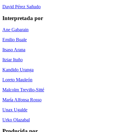
David Pérez Sañudo
Interpretada por
Ane Gabarain
Emilio Buale
Itsaso Arana
Itziar Ituño
Kandido Uranga
Loreto Mauleón
Malcolm Treviño-Sitté
María Alfonsa Rosso
Unax Ugalde
Urko Olazabal
Producida por