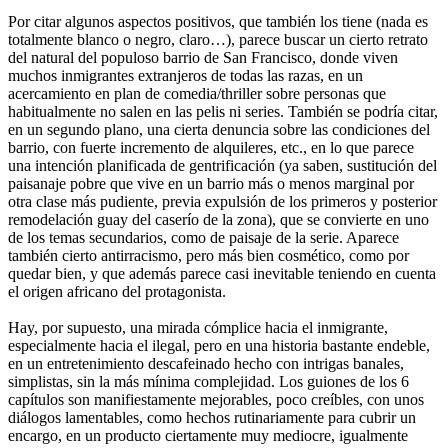
Por citar algunos aspectos positivos, que también los tiene (nada es
totalmente blanco o negro, claro…), parece buscar un cierto retrato
del natural del populoso barrio de San Francisco, donde viven
muchos inmigrantes extranjeros de todas las razas, en un
acercamiento en plan de comedia/thriller sobre personas que
habitualmente no salen en las pelis ni series. También se podría citar,
en un segundo plano, una cierta denuncia sobre las condiciones del
barrio, con fuerte incremento de alquileres, etc., en lo que parece
una intención planificada de gentrificación (ya saben, sustitución del
paisanaje pobre que vive en un barrio más o menos marginal por
otra clase más pudiente, previa expulsión de los primeros y posterior
remodelación guay del caserío de la zona), que se convierte en uno
de los temas secundarios, como de paisaje de la serie. Aparece
también cierto antirracismo, pero más bien cosmético, como por
quedar bien, y que además parece casi inevitable teniendo en cuenta
el origen africano del protagonista.
Hay, por supuesto, una mirada cómplice hacia el inmigrante,
especialmente hacia el ilegal, pero en una historia bastante endeble,
en un entretenimiento descafeinado hecho con intrigas banales,
simplistas, sin la más mínima complejidad. Los guiones de los 6
capítulos son manifiestamente mejorables, poco creíbles, con unos
diálogos lamentables, como hechos rutinariamente para cubrir un
encargo, en un producto ciertamente muy mediocre, igualmente