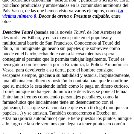
policíaco producidas y ambientadas en la comunidad autónoma del
País Vasco, de las que hemos visto ya varios ejemplos, como
La
víctima número 8
,
Bocas de arena
o
Presunto culpable
, entre
otras.
Detective Touré
(basada en la novela
Touré
, de Jon Arretxe) se
desarrolla en Bilbao, y en su mayor parte en el populoso y
multicultural barrio de San Francisco. Conocemos al Touré del
título, un inmigrante guineano sin papeles que sobrevive como
puede en el barrio, echándole cara a la cosa mientras espera
conseguir el permiso que le permita trabajar legalmente. Touré es
perseguido con frecuencia por la Ertzaintza, la Policía Autonómica
Vasca, para devolverlo a su tierra, pero el hombre consigue
escaparse siempre, gracias a su habilidad y astucia. Inopinadamente,
una bilbaína con dinero y posición lo contrata para que le confirme
que su marido le está siendo infiel; como le paga un dinero curioso,
Touré, aunque no ha ejercido nunca de detective, se pone al tema.
Entre tanto iremos conociendo personajes peculiares, como la
farmacéutica que inicialmente tiene un desencuentro con el
guineano, hasta que se da cuenta de que es un tío legal (aunque sin
papeles…) y se amistan. También conoceremos a Etxebe, un
ertzaina (policía autonómico) que le tiene puestos los puntos, aunque
a lo largo de la serie veremos que llegan a tener puntos en común.