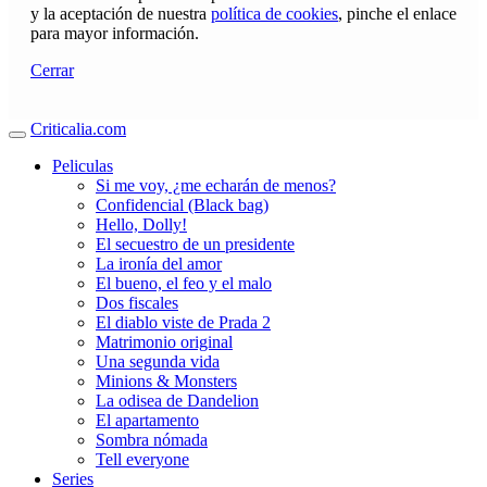
y la aceptación de nuestra
política de cookies
, pinche el enlace
para mayor información.
Cerrar
Criticalia.com
Peliculas
Si me voy, ¿me echarán de menos?
Confidencial (Black bag)
Hello, Dolly!
El secuestro de un presidente
La ironía del amor
El bueno, el feo y el malo
Dos fiscales
El diablo viste de Prada 2
Matrimonio original
Una segunda vida
Minions & Monsters
La odisea de Dandelion
El apartamento
Sombra nómada
Tell everyone
Series