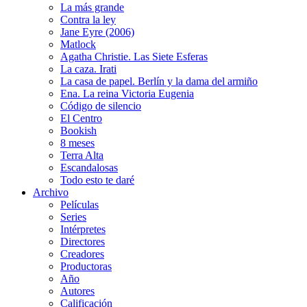
La más grande
Contra la ley
Jane Eyre (2006)
Matlock
Agatha Christie. Las Siete Esferas
La caza. Irati
La casa de papel. Berlín y la dama del armiño
Ena. La reina Victoria Eugenia
Código de silencio
El Centro
Bookish
8 meses
Terra Alta
Escandalosas
Todo esto te daré
Archivo
Películas
Series
Intérpretes
Directores
Creadores
Productoras
Año
Autores
Calificación