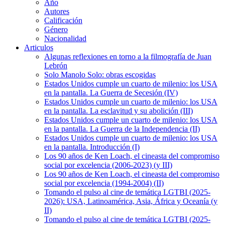
Año
Autores
Calificación
Género
Nacionalidad
Articulos
Algunas reflexiones en torno a la filmografía de Juan
Lebrón
Solo Manolo Solo: obras escogidas
Estados Unidos cumple un cuarto de milenio: los USA
en la pantalla. La Guerra de Secesión (IV)
Estados Unidos cumple un cuarto de milenio: los USA
en la pantalla. La esclavitud y su abolición (III)
Estados Unidos cumple un cuarto de milenio: los USA
en la pantalla. La Guerra de la Independencia (II)
Estados Unidos cumple un cuarto de milenio: los USA
en la pantalla. Introducción (I)
Los 90 años de Ken Loach, el cineasta del compromiso
social por excelencia (2006-2023) (y III)
Los 90 años de Ken Loach, el cineasta del compromiso
social por excelencia (1994-2004) (II)
Tomando el pulso al cine de temática LGTBI (2025-
2026): USA, Latinoamérica, Asia, África y Oceanía (y
II)
Tomando el pulso al cine de temática LGTBI (2025-