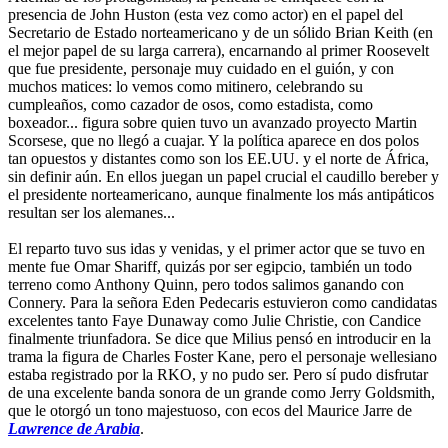
presencia de John Huston (esta vez como actor) en el papel del
Secretario de Estado norteamericano y de un sólido Brian Keith (en
el mejor papel de su larga carrera), encarnando al primer Roosevelt
que fue presidente, personaje muy cuidado en el guión, y con
muchos matices: lo vemos como mitinero, celebrando su
cumpleaños, como cazador de osos, como estadista, como
boxeador... figura sobre quien tuvo un avanzado proyecto Martin
Scorsese, que no llegó a cuajar. Y la política aparece en dos polos
tan opuestos y distantes como son los EE.UU. y el norte de África,
sin definir aún. En ellos juegan un papel crucial el caudillo bereber y
el presidente norteamericano, aunque finalmente los más antipáticos
resultan ser los alemanes...
El reparto tuvo sus idas y venidas, y el primer actor que se tuvo en
mente fue Omar Shariff, quizás por ser egipcio, también un todo
terreno como Anthony Quinn, pero todos salimos ganando con
Connery. Para la señora Eden Pedecaris estuvieron como candidatas
excelentes tanto Faye Dunaway como Julie Christie, con Candice
finalmente triunfadora. Se dice que Milius pensó en introducir en la
trama la figura de Charles Foster Kane, pero el personaje wellesiano
estaba registrado por la RKO, y no pudo ser. Pero sí pudo disfrutar
de una excelente banda sonora de un grande como Jerry Goldsmith,
que le otorgó un tono majestuoso, con ecos del Maurice Jarre de
Lawrence de Arabia
.