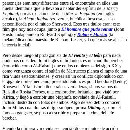
personajes eran muy diferentes entre sí, encontraba en ellos una
huella identitaria que le llevaba a hablar del espíritu de la
Merry
England
, o más exactamente de la
Merrie England
(en inglés
arcaico), la
Alegre Inglaterra
, verde, bucólica, boscosa, acaso
personificada por el mítico Sherwood. Esos tres títulos eran: este
film que hoy nos ocupa, junto a
El hombre que pudo reinar
(John
Huston adaptando a Rudyard Kipling) y
Robin y Marian
(la
melancólica obra maestra de Richard Lester, y la que más se ajusta a
la teoría inicial).
Pero desde luego al protagonista de
El viento y el león
para nada
podemos considerarlo ni inglés ni británico: es un caudillo bereber
(conocido como Al-Raisuli) que en los comienzos del siglo XX y
como venganza contra el sultán de Marruecos planea el rapto de una
rica viuda estadounidense, y crear así un conflicto diplomático con
el gigante norteamericano, presidido entonces por Theodore (Teddy)
Roosevelt. Y la historia tiene raíces verdaderas, si nos vamos de
Raisuli a Rosita Forbes, una exploradora británica que viajó por
África, y llegó a escribir una biografía novelada de Al-Raisuli,
incluso ilustrada con fotos de ambos. Algo de eso debió conocer
John Milius cuando tras dirigir su ópera prima
Dillinger
, sobre el
famoso gángster, se puso a escribir y preparar la cinta del jefe
bereber.
Viendo la primera y movida secuencia (doce minutos de acción