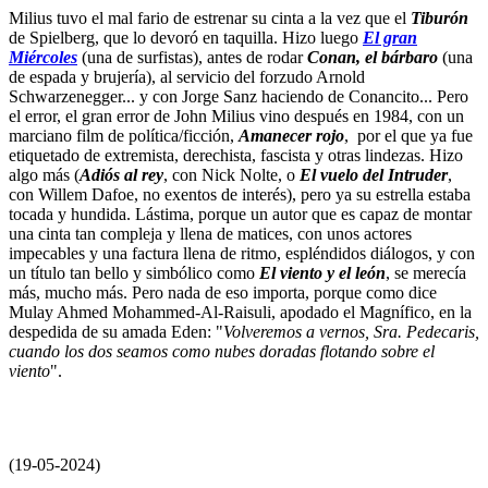
Milius tuvo el mal fario de estrenar su cinta a la vez que el
Tiburón
de Spielberg, que lo devoró en taquilla. Hizo luego
El gran
Miércoles
(una de surfistas), antes de rodar
Conan, el bárbaro
(una
de espada y brujería), al servicio del forzudo Arnold
Schwarzenegger... y con Jorge Sanz haciendo de Conancito... Pero
el error, el gran error de John Milius vino después en 1984, con un
marciano film de política/ficción,
Amanecer rojo
, por el que ya fue
etiquetado de extremista, derechista, fascista y otras lindezas. Hizo
algo más (
Adiós al rey
, con Nick Nolte, o
El vuelo del Intruder
,
con Willem Dafoe, no exentos de interés), pero ya su estrella estaba
tocada y hundida. Lástima, porque un autor que es capaz de montar
una cinta tan compleja y llena de matices, con unos actores
impecables y una factura llena de ritmo, espléndidos diálogos, y con
un título tan bello y simbólico como
El viento y el león
, se merecía
más, mucho más. Pero nada de eso importa, porque como dice
Mulay Ahmed Mohammed-Al-Raisuli, apodado el Magnífico, en la
despedida de su amada Eden: "
Volveremos a vernos, Sra. Pedecaris,
cuando los dos seamos como nubes doradas flotando sobre el
viento
".
(19-05-2024)