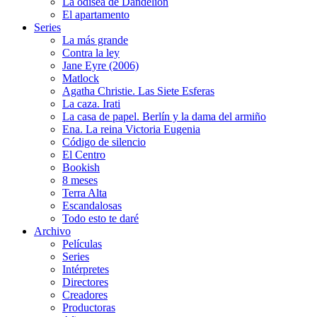
La odisea de Dandelion
El apartamento
Series
La más grande
Contra la ley
Jane Eyre (2006)
Matlock
Agatha Christie. Las Siete Esferas
La caza. Irati
La casa de papel. Berlín y la dama del armiño
Ena. La reina Victoria Eugenia
Código de silencio
El Centro
Bookish
8 meses
Terra Alta
Escandalosas
Todo esto te daré
Archivo
Películas
Series
Intérpretes
Directores
Creadores
Productoras