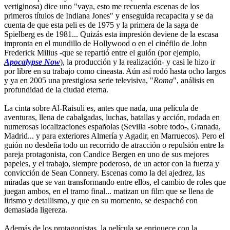
vertiginosa) dice uno "vaya, esto me recuerda escenas de los
primeros títulos de Indiana Jones" y enseguida recapacita y se da
cuenta de que esta peli es de 1975 y la primera de la saga de
Spielberg es de 1981... Quizás esta impresión deviene de la escasa
impronta en el mundillo de Hollywood o en el cinéfilo de John
Frederick Milius -que se repartió entre el guión (por ejemplo,
Apocalypse Now
), la producción y la realización- y casi le hizo ir
por libre en su trabajo como cineasta. Aún así rodó hasta ocho largos
y ya en 2005 una prestigiosa serie televisiva, "
Roma
", análisis en
profundidad de la ciudad eterna.
La cinta sobre Al-Raisuli es, antes que nada, una película de
aventuras, llena de cabalgadas, luchas, batallas y acción, rodada en
numerosas localizaciones españolas (Sevilla -sobre todo-, Granada,
Madrid... y para exteriores Almería y Agadir, en Marruecos). Pero el
guión no desdeña todo un recorrido de atracción o repulsión entre la
pareja protagonista, con Candice Bergen en uno de sus mejores
papeles, y el trabajo, siempre poderoso, de un actor con la fuerza y
convicción de Sean Connery. Escenas como la del ajedrez, las
miradas que se van transformando entre ellos, el cambio de roles que
juegan ambos, en el tramo final... matizan un film que se llena de
lirismo y detallismo, y que en su momento, se despachó con
demasiada ligereza.
Además de los protagonistas, la película se enriquece con la