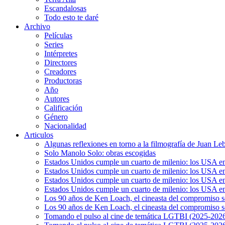
Escandalosas
Todo esto te daré
Archivo
Películas
Series
Intérpretes
Directores
Creadores
Productoras
Año
Autores
Calificación
Género
Nacionalidad
Articulos
Algunas reflexiones en torno a la filmografía de Juan Le
Solo Manolo Solo: obras escogidas
Estados Unidos cumple un cuarto de milenio: los USA en 
Estados Unidos cumple un cuarto de milenio: los USA en la
Estados Unidos cumple un cuarto de milenio: los USA en 
Estados Unidos cumple un cuarto de milenio: los USA en l
Los 90 años de Ken Loach, el cineasta del compromiso so
Los 90 años de Ken Loach, el cineasta del compromiso so
Tomando el pulso al cine de temática LGTBI (2025-2026)