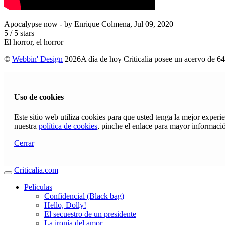
Apocalypse now
- by
Enrique Colmena
,
Jul 09, 2020
5
/
5
stars
El horror, el horror
©
Webbin' Design
2026
A día de hoy Criticalia posee un acervo de 64
Uso de cookies
Este sitio web utiliza cookies para que usted tenga la mejor exper
nuestra
política de cookies
, pinche el enlace para mayor informaci
Cerrar
Criticalia.com
Peliculas
Confidencial (Black bag)
Hello, Dolly!
El secuestro de un presidente
La ironía del amor