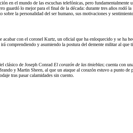
cción en el mundo de las escuchas telefónicas, pero fundamentalmente un
o guardó lo mejor para el final de la década: durante tres años rodó la
o sobre la personalidad del ser humano, sus motivaciones y sentimient
e acabar con el coronel Kurtz, un oficial que ha enloquecido y se ha hech
d irá comprendiendo y asumiendo la postura del demente militar al que t
del clásico de Joseph Conrad
El corazón de las tinieblas
; cuenta con una
n Brando y Martin Sheen, al que un ataque al corazón estuvo a punto de 
rodaje tras pasar calamidades sin cuento.