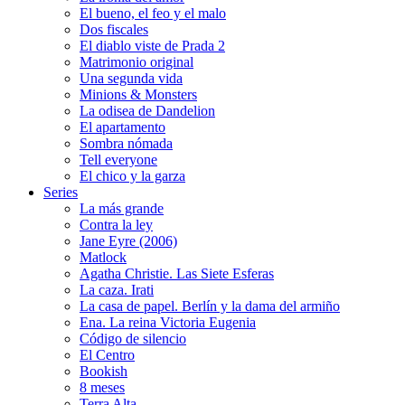
El bueno, el feo y el malo
Dos fiscales
El diablo viste de Prada 2
Matrimonio original
Una segunda vida
Minions & Monsters
La odisea de Dandelion
El apartamento
Sombra nómada
Tell everyone
El chico y la garza
Series
La más grande
Contra la ley
Jane Eyre (2006)
Matlock
Agatha Christie. Las Siete Esferas
La caza. Irati
La casa de papel. Berlín y la dama del armiño
Ena. La reina Victoria Eugenia
Código de silencio
El Centro
Bookish
8 meses
Terra Alta