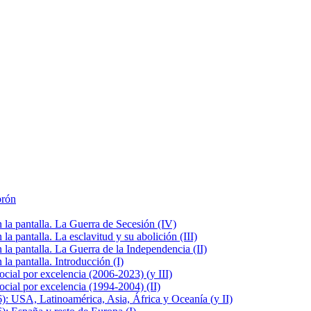
brón
la pantalla. La Guerra de Secesión (IV)
 pantalla. La esclavitud y su abolición (III)
la pantalla. La Guerra de la Independencia (II)
a pantalla. Introducción (I)
cial por excelencia (2006-2023) (y III)
cial por excelencia (1994-2004) (II)
: USA, Latinoamérica, Asia, África y Oceanía (y II)