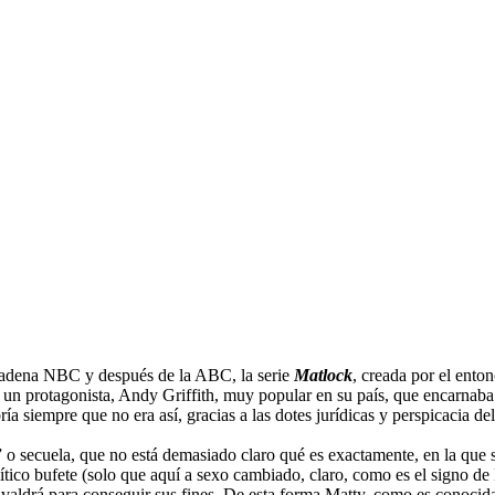
 cadena NBC y después de la ABC, la serie
Matlock
, creada por el ent
con un protagonista, Andy Griffith, muy popular en su país, que encarn
 siempre que no era así, gracias a las dotes jurídicas y perspicacia del
f” o secuela, que no está demasiado claro qué es exactamente, en la qu
tico bufete (solo que aquí a sexo cambiado, claro, como es el signo d
 valdrá para conseguir sus fines. De esta forma Matty, como es conocida