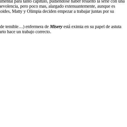
mental para tanto capítulo, pudiéndose haber resuelto la serie con una
benevolencia, pero poco mas, alargado extenuantemente, aunque es
ioides, Matty y Olimpia deciden empezar a trabajar juntas por su
er de temible…) enfermera de
Misery
está eximia en su papel de astuta
arto hace un trabajo correcto.