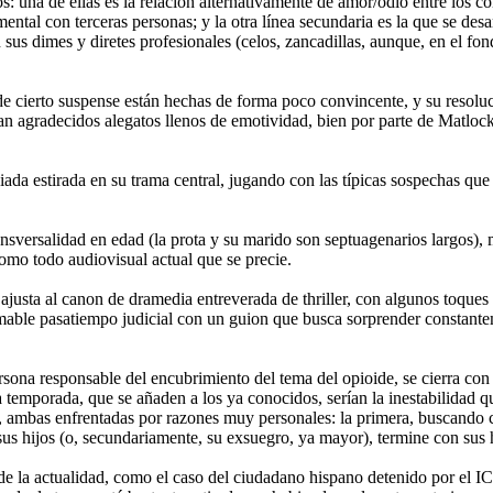
os: una de ellas es la relación alternativamente de amor/odio entre los 
ental con terceras personas; y la otra línea secundaria es la que se de
us dimes y diretes profesionales (celos, zancadillas, aunque, en el fon
 de cierto suspense están hechas de forma poco convincente, y su resoluc
o tan agradecidos alegatos llenos de emotividad, bien por parte de Matloc
siada estirada en su trama central, jugando con las típicas sospechas qu
ansversalidad en edad (la prota y su marido son septuagenarios largos),
como todo audiovisual actual que se precie.
 ajusta al canon de dramedia entreverada de thriller, con algunos toques 
mable pasatiempo judicial con un guion que busca sorprender constant
sona responsable del encubrimiento del tema del opioide, se cierra con
emporada, que se añaden a los ya conocidos, serían la inestabilidad que
, ambas enfrentadas por razones muy personales: la primera, buscando ca
e sus hijos (o, secundariamente, su exsuegro, ya mayor), termine con sus 
 de la actualidad, como el caso del ciudadano hispano detenido por el I