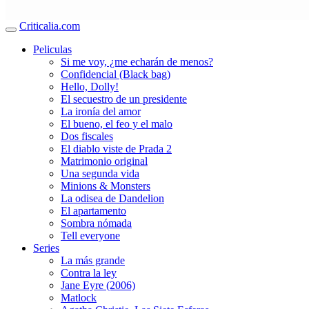
Criticalia.com
Peliculas
Si me voy, ¿me echarán de menos?
Confidencial (Black bag)
Hello, Dolly!
El secuestro de un presidente
La ironía del amor
El bueno, el feo y el malo
Dos fiscales
El diablo viste de Prada 2
Matrimonio original
Una segunda vida
Minions & Monsters
La odisea de Dandelion
El apartamento
Sombra nómada
Tell everyone
Series
La más grande
Contra la ley
Jane Eyre (2006)
Matlock