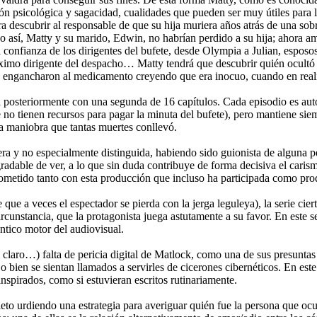
ón psicológica y sagacidad, cualidades que pueden ser muy útiles para
ara descubrir al responsable de que su hija muriera años atrás de una sob
 así, Matty y su marido, Edwin, no habrían perdido a su hija; ahora ambo
confianza de los dirigentes del bufete, desde Olympia a Julian, esposos 
mo dirigente del despacho… Matty tendrá que descubrir quién ocultó la 
se engancharon al medicamento creyendo que era inocuo, cuando en rea
 posteriormente con una segunda de 16 capítulos. Cada episodio es auto
 no tienen recursos para pagar la minuta del bufete), pero mantiene siem
ta maniobra que tantas muertes conllevó.
rera y no especialmente distinguida, habiendo sido guionista de alguna 
a agradable de ver, a lo que sin duda contribuye de forma decisiva el ca
ometido tanto con esta producción que incluso ha participada como produc
que a veces el espectador se pierda con la jerga leguleya), la serie cier
rcunstancia, que la protagonista juega astutamente a su favor. En este s
éntico motor del audiovisual.
a claro…) falta de pericia digital de Matlock, como una de sus presuntas
o bien se sientan llamados a servirles de cicerones cibernéticos. En este
inspirados, como si estuvieran escritos rutinariamente.
eto urdiendo una estrategia para averiguar quién fue la persona que ocult