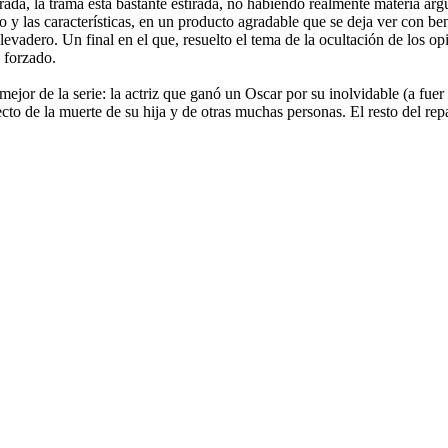
ada, la trama está bastante estirada, no habiendo realmente materia argu
o y las características, en un producto agradable que se deja ver con 
evadero. Un final en el que, resuelto el tema de la ocultación de los op
e forzado.
ejor de la serie: la actriz que ganó un Oscar por su inolvidable (a fu
ecto de la muerte de su hija y de otras muchas personas. El resto del rep