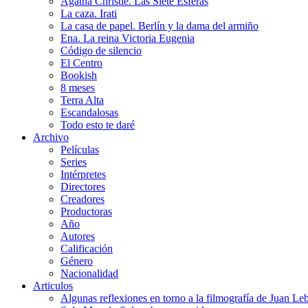
Agatha Christie. Las Siete Esferas
La caza. Irati
La casa de papel. Berlín y la dama del armiño
Ena. La reina Victoria Eugenia
Código de silencio
El Centro
Bookish
8 meses
Terra Alta
Escandalosas
Todo esto te daré
Archivo
Películas
Series
Intérpretes
Directores
Creadores
Productoras
Año
Autores
Calificación
Género
Nacionalidad
Articulos
Algunas reflexiones en torno a la filmografía de Juan Le