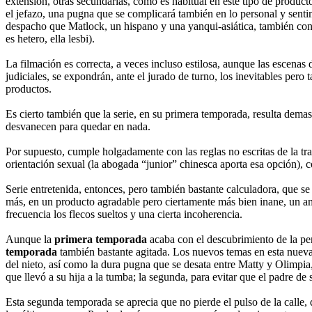
extensión, otras secundarias, como es habitual en este tipo de product
el jefazo, una pugna que se complicará también en lo personal y sentim
despacho que Matlock, un hispano y una yanqui-asiática, también con s
es hetero, ella lesbi).
La filmación es correcta, a veces incluso estilosa, aunque las escenas
judiciales, se expondrán, ante el jurado de turno, los inevitables per
productos.
Es cierto también que la serie, en su primera temporada, resulta dema
desvanecen para quedar en nada.
Por supuesto, cumple holgadamente con las reglas no escritas de la tr
orientación sexual (la abogada “junior” chinesca aporta esa opción), 
Serie entretenida, entonces, pero también bastante calculadora, que se
más, en un producto agradable pero ciertamente más bien inane, un a
frecuencia los flecos sueltos y una cierta incoherencia.
Aunque la
primera temporada
acaba con el descubrimiento de la per
temporada
también bastante agitada. Los nuevos temas en esta nueva t
del nieto, así como la dura pugna que se desata entre Matty y Olimpia
que llevó a su hija a la tumba; la segunda, para evitar que el padre d
Esta segunda temporada se aprecia que no pierde el pulso de la calle,