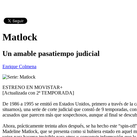
Matlock
Un amable pasatiempo judicial
Enrique Colmena
ESTRENO EN MOVISTAR+
[Actualizada con 2ª TEMPORADA]
De 1986 a 1995 se emitió en Estados Unidos, primero a través de la
situarnos), una serie de corte judicial que constó de 9 temporadas, 
acusados que parecen más que sospechosos, aunque al final se descubría
Ahora, prácticamente treinta años después, se ha hecho este “spin-of
Madeline Matlock, que se presenta como si hubiera estado en aquel mí
vejez para hacerse invisible para otros y conseguir información que le