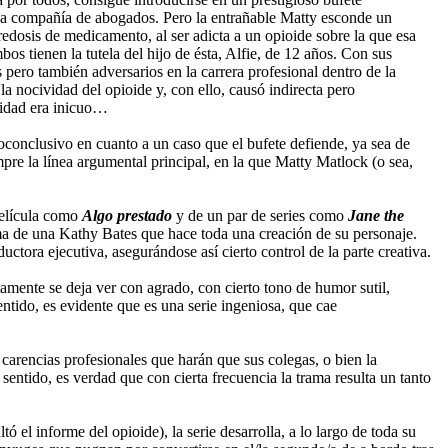
 la compañía de abogados. Pero la entrañable Matty esconde un
redosis de medicamento, al ser adicta a un opioide sobre la que esa
s tienen la tutela del hijo de ésta, Alfie, de 12 años. Con sus
pero también adversarios en la carrera profesional dentro de la
nocividad del opioide y, con ello, causó indirecta pero
lidad era inicuo…
conclusivo en cuanto a un caso que el bufete defiende, ya sea de
pre la línea argumental principal, en la que Matty Matlock (o sea,
película como
Algo prestado
y de un par de series como
Jane the
risma de una Kathy Bates que hace toda una creación de su personaje.
tora ejecutiva, asegurándose así cierto control de la parte creativa.
tamente se deja ver con agrado, con cierto tono de humor sutil,
entido, es evidente que es una serie ingeniosa, que cae
 carencias profesionales que harán que sus colegas, o bien la
 sentido, es verdad que con cierta frecuencia la trama resulta un tanto
ó el informe del opioide), la serie desarrolla, a lo largo de toda su