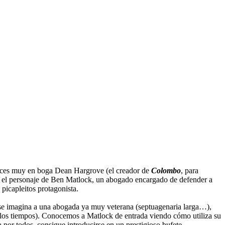
onces muy en boga Dean Hargrove (el creador de
Colombo
, para
aba el personaje de Ben Matlock, un abogado encargado de defender a
 picapleitos protagonista.
e se imagina a una abogada ya muy veterana (septuagenaria larga…),
e los tiempos). Conocemos a Matlock de entrada viendo cómo utiliza su
 por todos, consigue introducirse en un prestigioso bufete