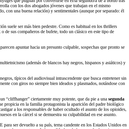
cónyuges que pugnan por convertirse en el/la segundo/a de a bordo tras
sarrolla con los dos abogados jóvenes que trabajan en el mismo
do, con una buena relación) y sentimentales (aunque por separado: él
ión suele ser más bien pedestre. Como es habitual en los thrillers
k o de sus compañeros de bufete, todo un clásico en este tipo de
e parecen apuntar hacia un presunto culpable, sospechas que pronto se
 multietnicismo (además de blancos hay negros, hispanos y asiáticos) y
negros, típicos del audiovisual intrascendente que busca entretener sin
emente con giros no siempre bien ideados y plasmados, notándose con
 un “cliffhanger” ciertamente muy potente, que da pie a una
segunda
 propicia en la familia protagonista la aparición del padre biológico
stigar a los responsables de haber ocultado el asunto de los opioides,
huesos en la cárcel si se demuestra su culpabilidad en ese asunto.
CE para ser devuelto a su país, tema candente en los Estados Unidos en