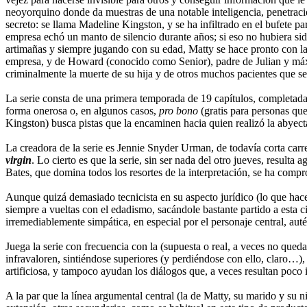
neoyorquino donde da muestras de una notable inteligencia, penetraci
secreto: se llama Madeline Kingston, y se ha infiltrado en el bufete p
empresa echó un manto de silencio durante años; si eso no hubiera sido
artimañas y siempre jugando con su edad, Matty se hace pronto con la 
empresa, y de Howard (conocido como Senior), padre de Julian y máxi
criminalmente la muerte de su hija y de otros muchos pacientes que 
La serie consta de una primera temporada de 19 capítulos, completada
forma onerosa o, en algunos casos,
pro bono
(gratis para personas que
Kingston) busca pistas que la encaminen hacia quien realizó la abyec
La creadora de la serie es Jennie Snyder Urman, de todavía corta car
virgin
. Lo cierto es que la serie, sin ser nada del otro jueves, result
Bates, que domina todos los resortes de la interpretación, se ha compr
Aunque quizá demasiado tecnicista en su aspecto jurídico (lo que hace 
siempre a vueltas con el edadismo, sacándole bastante partido a esta ci
irremediablemente simpática, en especial por el personaje central, aut
Juega la serie con frecuencia con la (supuesta o real, a veces no qued
infravaloren, sintiéndose superiores (y perdiéndose con ello, claro…), 
artificiosa, y tampoco ayudan los diálogos que, a veces resultan poco 
A la par que la línea argumental central (la de Matty, su marido y su ni