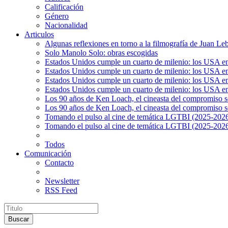
Calificación
Género
Nacionalidad
Articulos
Algunas reflexiones en torno a la filmografía de Juan Le
Solo Manolo Solo: obras escogidas
Estados Unidos cumple un cuarto de milenio: los USA en 
Estados Unidos cumple un cuarto de milenio: los USA en la
Estados Unidos cumple un cuarto de milenio: los USA en 
Estados Unidos cumple un cuarto de milenio: los USA en l
Los 90 años de Ken Loach, el cineasta del compromiso so
Los 90 años de Ken Loach, el cineasta del compromiso so
Tomando el pulso al cine de temática LGTBI (2025-2026)
Tomando el pulso al cine de temática LGTBI (2025-2026)
Todos
Comunicación
Contacto
Newsletter
RSS Feed
Buscar