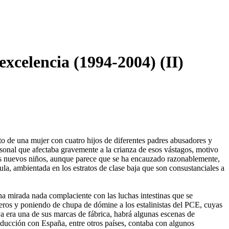
excelencia (1994-2004) (II)
to de una mujer con cuatro hijos de diferentes padres abusadores y
personal que afectaba gravemente a la crianza de esos vástagos, motivo
 dos nuevos niños, aunque parece que se ha encauzado razonablemente,
cula, ambientada en los estratos de clase baja que son consustanciales a
a mirada nada complaciente con las luchas intestinas que se
eros y poniendo de chupa de dómine a los estalinistas del PCE, cuyas
ya era una de sus marcas de fábrica, habrá algunas escenas de
roducción con España, entre otros países, contaba con algunos