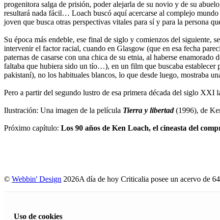
progenitora salga de prisión, poder alejarla de su novio y de su abue
resultará nada fácil… Loach buscó aquí acercarse al complejo mundo d
joven que busca otras perspectivas vitales para sí y para la persona
Su época más endeble, ese final de siglo y comienzos del siguiente, 
intervenir el factor racial, cuando en Glasgow (que en esa fecha parec
paternas de casarse con una chica de su etnia, al haberse enamorado d
faltaba que hubiera sido un tío…), en un film que buscaba establecer 
pakistaní), no los habituales blancos, lo que desde luego, mostraba u
Pero a partir del segundo lustro de esa primera década del siglo XXI 
Ilustración: Una imagen de la película
Tierra y libertad
(1996), de Ke
Próximo capítulo:
Los 90 años de Ken Loach, el cineasta del compr
©
Webbin' Design
2026
A día de hoy Criticalia posee un acervo de 64
Uso de cookies