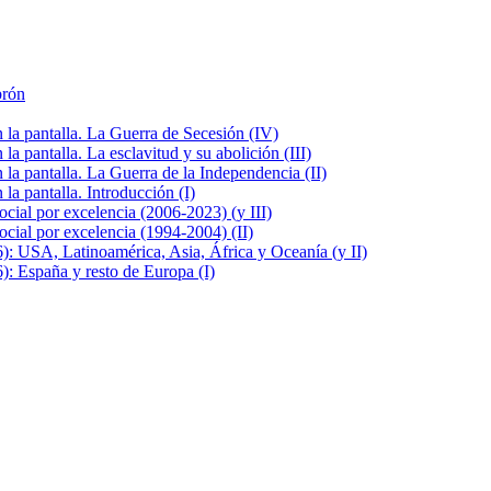
brón
la pantalla. La Guerra de Secesión (IV)
 pantalla. La esclavitud y su abolición (III)
la pantalla. La Guerra de la Independencia (II)
a pantalla. Introducción (I)
cial por excelencia (2006-2023) (y III)
cial por excelencia (1994-2004) (II)
: USA, Latinoamérica, Asia, África y Oceanía (y II)
: España y resto de Europa (I)