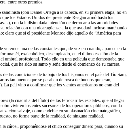
era, entre otros premios.
 sandinista (con Daniel Ortega a la cabeza, en su primera etapa, no en
rio que los Estados Unidos del presidente Reagan armó hasta los
as…), con la indisimulada intención de derrocar a las autoridades
y su relación con una nicaragüense a la que ayudará incluso marchando
no; claro que si el presidente Monroe dijo aquello de “América para
e veremos una de las constantes que, de vez en cuando, aparece en la
 fortuna: él, exalcohólico, desempleado, en el último escalón de la
n el umbral profesional. Todo ello en una película que demostraba que
ocial, que ha sido su santo y seña desde el comienzo de su carrera.
de las condiciones de trabajo de los hispanos en el país del Tío Sam;
tarios tan buenos que se pasaban de rosca de buenos que eran,
). La peli vino a confirmar que los vientos americanos no eran del
es (la cuadrilla del título) de los ferrocarriles estatales, que al llegar
sobrevivir en los entes sucesores de los operadores públicos, con la
ivatización salvaje, como endeble en su plasmación cinematográfica,
uesto, no forma parte de la realidad, de ninguna realidad.
 la cárcel, proponiéndose el chico conseguir dinero para, cuando su