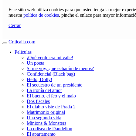
Este sitio web utiliza cookies para que usted tenga la mejor exper
nuestra
política de cookies
, pinche el enlace para mayor informaci
Cerrar
Criticalia.com
Peliculas
¡Qué verde era mi valle!
Un poeta
Si me voy, ¿me echarán de menos?
Confidencial (Black bag)
Hello, Dolly!
El secuestro de un presidente
La ironía del amor
El bueno, el feo y el malo
Dos fiscales
El diablo viste de Prada 2
Matrimonio original
Una segunda vida
Minions & Monsters
La odisea de Dandelion
El apartamento