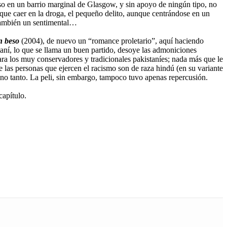
eso en un barrio marginal de Glasgow, y sin apoyo de ningún tipo, no
que caer en la droga, el pequeño delito, aunque centrándose en un
 también un sentimental…
n beso
(2004), de nuevo un “romance proletario”, aquí haciendo
taní, lo que se llama un buen partido, desoye las admoniciones
ara los muy conservadores y tradicionales pakistaníes; nada más que le
 las personas que ejercen el racismo son de raza hindú (en su variante
 no tanto. La peli, sin embargo, tampoco tuvo apenas repercusión.
capítulo.