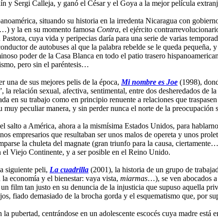
n y Sergi Calleja, y ganó el César y el Goya a la mejor película extranj
anoamérica, situando su historia en la irredenta Nicaragua con gobierno
ma…) y la en su momento famosa
Contra
, el ejército contrarrevoluciona
Pastora, cuya vida y peripecias daría para una serie de varias temporad
 conductor de autobuses al que la palabra rebelde se le queda pequeña, 
 ominoso poder de la Casa Blanca en todo el patio trasero hispanoamerica
ismo, pero sin el paréntesis…
er una de sus mejores pelis de la época,
Mi nombre es Joe
(1998), dond
 la relación sexual, afectiva, sentimental, entre dos desheredados de la
cada en su trabajo como en principio renuente a relaciones que traspase
u muy peculiar manera, y sin perder nunca el norte de la preocupación s
l salto a América, ahora a la mismísima Estados Unidos, para hablarnos 
unos empresarios que resultaban ser unos malos de opereta y unos prole
parse la chuleta del magnate (gran triunfo para la causa, ciertamente…
 el Viejo Continente, y a ser posible en el Reino Unido.
 siguiente peli,
La cuadrilla
(2001), la historia de un grupo de trabajador
a la economía y el bienestar: vaya vista,
miarmas
…), se ven abocados a 
 un film tan justo en su denuncia de la injusticia que supuso aquella pr
ojos, fiado demasiado de la brocha gorda y el esquematismo que, por sup
la pubertad, centrándose en un adolescente escocés cuya madre está en