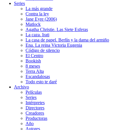
Series
La más grande
Contra la ley
Jane Eyre (2006)
Matlock
Agatha Christie. Las Siete Esferas
La caza. Irati
La casa de papel. Berlín y la dama del armiño
Ena. La reina Victoria Eugenia
Código de silencio
El Centro
Bookish
8 meses
Terra Alta
Escandalosas
Todo esto te daré
Archivo
Películas
Series
Intérpretes
Directores
Creadores
Productoras
Año
Autores