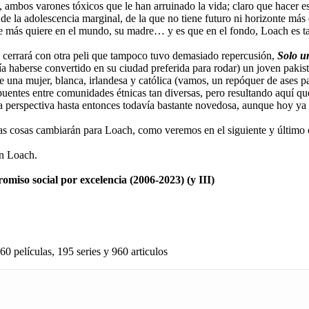
lo, ambos varones tóxicos que le han arruinado la vida; claro que hacer 
e la adolescencia marginal, de la que no tiene futuro ni horizonte más 
 que más quiere en el mundo, su madre… y es que en el fondo, Loach es
se cerrará con otra peli que tampoco tuvo demasiado repercusión,
Solo u
ía haberse convertido en su ciudad preferida para rodar) un joven pakis
e una mujer, blanca, irlandesa y católica (vamos, un repóquer de ases p
puentes entre comunidades étnicas tan diversas, pero resultando aquí que
na perspectiva hasta entonces todavía bastante novedosa, aunque hoy ya
las cosas cambiarán para Loach, como veremos en el siguiente y último 
n Loach.
omiso social por excelencia (2006-2023) (y III)
60 películas, 195 series y 960 articulos