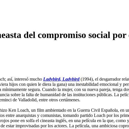
easta del compromiso social por 
ach; así, interesó mucho
Ladybird, Ladybird
(1994), el desgarrador rela
tuviera hijos con quien le diera la gana) una inestabilidad emocional y 
fancia mínimamente segura. Cuando la mujer, con su nueva pareja, tenga
nuncia sobre la falta de humanidad de las instituciones públicas. La pelí
eminci de Valladolid, entre otros certámenes.
hizo Ken Loach, un film ambientado en la Guerra Civil Española, en un
tos entre anarquistas y comunistas, tomando partido Loach por los prim
rojos pone en solfa el cineasta inglés, en una película en la que, como 
ta de estar improvisadas por los actores. La película, una ambiciosa cop