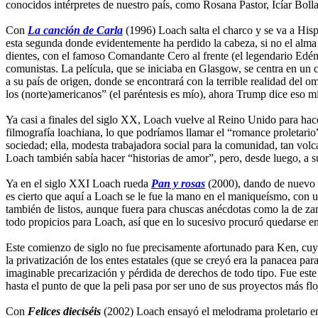
conocidos intérpretes de nuestro país, como Rosana Pastor, Icíar Bollaí
Con
La canción de Carla
(1996) Loach salta el charco y se va a Hisp
esta segunda donde evidentemente ha perdido la cabeza, si no el al
dientes, con el famoso Comandante Cero al frente (el legendario Edén 
comunistas. La película, que se iniciaba en Glasgow, se centra en un
a su país de origen, donde se encontrará con la terrible realidad del
los (norte)americanos” (el paréntesis es mío), ahora Trump dice eso m
Ya casi a finales del siglo XX, Loach vuelve al Reino Unido para hac
filmografía loachiana, lo que podríamos llamar el “romance proletario”,
sociedad; ella, modesta trabajadora social para la comunidad, tan vol
Loach también sabía hacer “historias de amor”, pero, desde luego, a s
Ya en el siglo XXI Loach rueda
Pan y rosas
(2000), dando de nuevo e
es cierto que aquí a Loach se le fue la mano en el maniqueísmo, con 
también de listos, aunque fuera para chuscas anécdotas como la de zam
todo propicios para Loach, así que en lo sucesivo procuró quedarse en
Este comienzo de siglo no fue precisamente afortunado para Ken, cuya
la privatización de los entes estatales (que se creyó era la panacea par
imaginable precarización y pérdida de derechos de todo tipo. Fue este
hasta el punto de que la peli pasa por ser uno de sus proyectos más fl
Con
Felices dieciséis
(2002) Loach ensayó el melodrama proletario en 