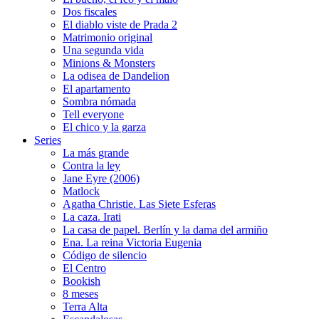
Dos fiscales
El diablo viste de Prada 2
Matrimonio original
Una segunda vida
Minions & Monsters
La odisea de Dandelion
El apartamento
Sombra nómada
Tell everyone
El chico y la garza
Series
La más grande
Contra la ley
Jane Eyre (2006)
Matlock
Agatha Christie. Las Siete Esferas
La caza. Irati
La casa de papel. Berlín y la dama del armiño
Ena. La reina Victoria Eugenia
Código de silencio
El Centro
Bookish
8 meses
Terra Alta