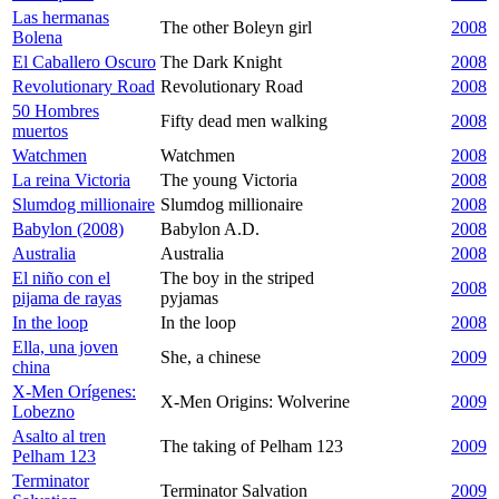
Las hermanas
The other Boleyn girl
2008
Bolena
El Caballero Oscuro
The Dark Knight
2008
Revolutionary Road
Revolutionary Road
2008
50 Hombres
Fifty dead men walking
2008
muertos
Watchmen
Watchmen
2008
La reina Victoria
The young Victoria
2008
Slumdog millionaire
Slumdog millionaire
2008
Babylon (2008)
Babylon A.D.
2008
Australia
Australia
2008
El niño con el
The boy in the striped
2008
pijama de rayas
pyjamas
In the loop
In the loop
2008
Ella, una joven
She, a chinese
2009
china
X-Men Orígenes:
X-Men Origins: Wolverine
2009
Lobezno
Asalto al tren
The taking of Pelham 123
2009
Pelham 123
Terminator
Terminator Salvation
2009