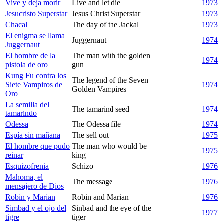
Vive y deja morir
Live and let die
1973
Jesucristo Superstar
Jesus Christ Superstar
1973
Chacal
The day of the Jackal
1973
El enigma se llama
Juggernaut
1974
Juggernaut
El hombre de la
The man with the golden
1974
pistola de oro
gun
Kung Fu contra los
The legend of the Seven
Siete Vampiros de
1974
Golden Vampires
Oro
La semilla del
The tamarind seed
1974
tamarindo
Odessa
The Odessa file
1974
Espía sin mañana
The sell out
1975
El hombre que pudo
The man who would be
1975
reinar
king
Esquizofrenia
Schizo
1976
Mahoma, el
The message
1976
mensajero de Dios
Robin y Marian
Robin and Marian
1976
Simbad y el ojo del
Sinbad and the eye of the
1977
tigre
tiger