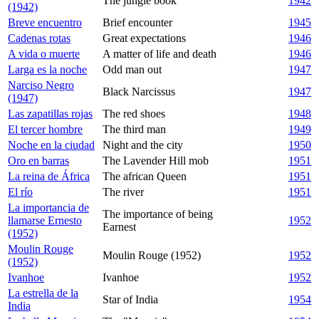
The jungle book
1942
(1942)
Breve encuentro
Brief encounter
1945
Cadenas rotas
Great expectations
1946
A vida o muerte
A matter of life and death
1946
Larga es la noche
Odd man out
1947
Narciso Negro
Black Narcissus
1947
(1947)
Las zapatillas rojas
The red shoes
1948
El tercer hombre
The third man
1949
Noche en la ciudad
Night and the city
1950
Oro en barras
The Lavender Hill mob
1951
La reina de África
The african Queen
1951
El río
The river
1951
La importancia de
The importance of being
llamarse Ernesto
1952
Earnest
(1952)
Moulin Rouge
Moulin Rouge (1952)
1952
(1952)
Ivanhoe
Ivanhoe
1952
La estrella de la
Star of India
1954
India