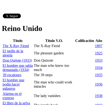
Reino Unido
Titulo
Titulo V.O.
Calificación
Año
The X-Ray Fiend
The X-Ray Fiend
1897
El jardín de la
The pleasure garden
1925
alegría
Don Quijote (1933)
Don Quixote
1933
El hombre que sabía
The man who knew too
1934
demasiado (1934)
much
39 escalones
The 39 steps
1935
El hombre que
The man who could work
podía hacer
1936
miracles
milagros
Alarma en el
The lady vanishes
1938
expreso
El libro de la selva