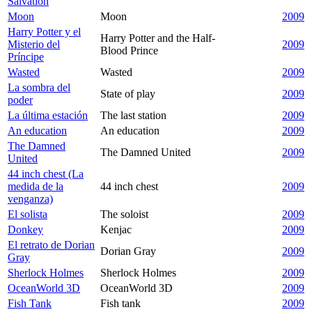
Salvation
Moon
Moon
2009
Harry Potter y el
Harry Potter and the Half-
Misterio del
2009
Blood Prince
Príncipe
Wasted
Wasted
2009
La sombra del
State of play
2009
poder
La última estación
The last station
2009
An education
An education
2009
The Damned
The Damned United
2009
United
44 inch chest (La
medida de la
44 inch chest
2009
venganza)
El solista
The soloist
2009
Donkey
Kenjac
2009
El retrato de Dorian
Dorian Gray
2009
Gray
Sherlock Holmes
Sherlock Holmes
2009
OceanWorld 3D
OceanWorld 3D
2009
Fish Tank
Fish tank
2009