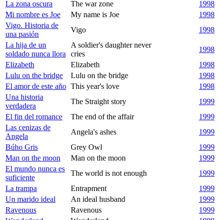
La zona oscura
The war zone
1998
Mi nombre es Joe
My name is Joe
1998
Vigo. Historia de
Vigo
1998
una pasión
La hija de un
A soldier's daughter never
1998
soldado nunca llora
cries
Elizabeth
Elizabeth
1998
Lulu on the bridge
Lulu on the bridge
1998
El amor de este año
This year's love
1998
Una historia
The Straight story
1999
verdadera
El fin del romance
The end of the affair
1999
Las cenizas de
Angela's ashes
1999
Angela
Búho Gris
Grey Owl
1999
Man on the moon
Man on the moon
1999
El mundo nunca es
The world is not enough
1999
suficiente
La trampa
Entrapment
1999
Un marido ideal
An ideal husband
1999
Ravenous
Ravenous
1999