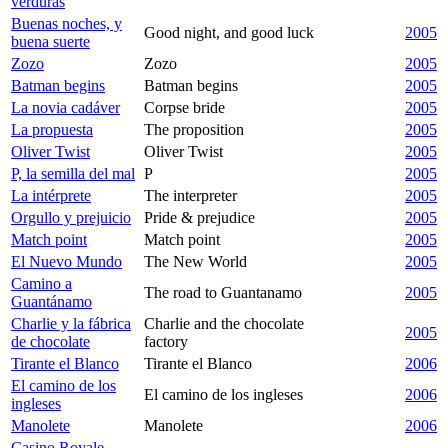
verduras
Buenas noches, y
Good night, and good luck
2005
buena suerte
Zozo
Zozo
2005
Batman begins
Batman begins
2005
La novia cadáver
Corpse bride
2005
La propuesta
The proposition
2005
Oliver Twist
Oliver Twist
2005
P, la semilla del mal
P
2005
La intérprete
The interpreter
2005
Orgullo y prejuicio
Pride & prejudice
2005
Match point
Match point
2005
El Nuevo Mundo
The New World
2005
Camino a
The road to Guantanamo
2005
Guantánamo
Charlie y la fábrica
Charlie and the chocolate
2005
de chocolate
factory
Tirante el Blanco
Tirante el Blanco
2006
El camino de los
El camino de los ingleses
2006
ingleses
Manolete
Manolete
2006
Casino Royale