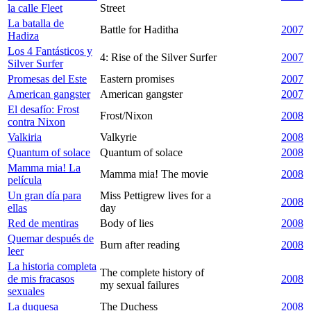
la calle Fleet
Street
La batalla de
Battle for Haditha
2007
Hadiza
Los 4 Fantásticos y
4: Rise of the Silver Surfer
2007
Silver Surfer
Promesas del Este
Eastern promises
2007
American gangster
American gangster
2007
El desafío: Frost
Frost/Nixon
2008
contra Nixon
Valkiria
Valkyrie
2008
Quantum of solace
Quantum of solace
2008
Mamma mia! La
Mamma mia! The movie
2008
película
Un gran día para
Miss Pettigrew lives for a
2008
ellas
day
Red de mentiras
Body of lies
2008
Quemar después de
Burn after reading
2008
leer
La historia completa
The complete history of
de mis fracasos
2008
my sexual failures
sexuales
La duquesa
The Duchess
2008