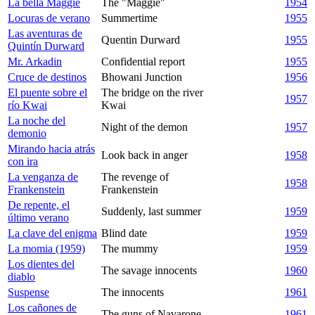
La bella Maggie
The "Maggie"
1954
Locuras de verano
Summertime
1955
Las aventuras de
Quentin Durward
1955
Quintín Durward
Mr. Arkadin
Confidential report
1955
Cruce de destinos
Bhowani Junction
1956
El puente sobre el
The bridge on the river
1957
río Kwai
Kwai
La noche del
Night of the demon
1957
demonio
Mirando hacia atrás
Look back in anger
1958
con ira
La venganza de
The revenge of
1958
Frankenstein
Frankenstein
De repente, el
Suddenly, last summer
1959
último verano
La clave del enigma
Blind date
1959
La momia (1959)
The mummy
1959
Los dientes del
The savage innocents
1960
diablo
Suspense
The innocents
1961
Los cañones de
The guns of Navarone
1961