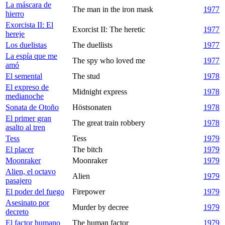
La máscara de
The man in the iron mask
1977
hierro
Exorcista II: El
Exorcist II: The heretic
1977
hereje
Los duelistas
The duellists
1977
La espía que me
The spy who loved me
1977
amó
El semental
The stud
1978
El expreso de
Midnight express
1978
medianoche
Sonata de Otoño
Höstsonaten
1978
El primer gran
The great train robbery
1978
asalto al tren
Tess
Tess
1979
El placer
The bitch
1979
Moonraker
Moonraker
1979
Alien, el octavo
Alien
1979
pasajero
El poder del fuego
Firepower
1979
Asesinato por
Murder by decree
1979
decreto
El factor humano
The human factor
1979