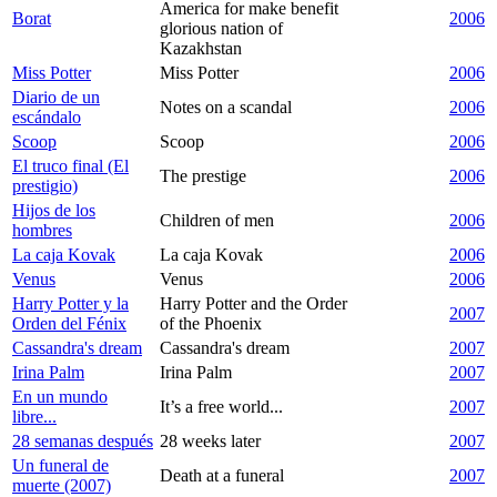
America for make benefit
Borat
2006
glorious nation of
Kazakhstan
Miss Potter
Miss Potter
2006
Diario de un
Notes on a scandal
2006
escándalo
Scoop
Scoop
2006
El truco final (El
The prestige
2006
prestigio)
Hijos de los
Children of men
2006
hombres
La caja Kovak
La caja Kovak
2006
Venus
Venus
2006
Harry Potter y la
Harry Potter and the Order
2007
Orden del Fénix
of the Phoenix
Cassandra's dream
Cassandra's dream
2007
Irina Palm
Irina Palm
2007
En un mundo
It’s a free world...
2007
libre...
28 semanas después
28 weeks later
2007
Un funeral de
Death at a funeral
2007
muerte (2007)