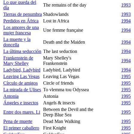
Lo que queda del
The remains of the day
1993
día
Tierras de penumbra
Shadowlands
1993
Perdidos en África
Lost in Africa
1994
Los amores de una
Une femme française
1994
mujer francesa
La muerte y la
Death and the Maiden
1994
doncella
La última seducción
The last seduction
1994
Frankenstein de
Mary Shelley's
1994
Mary Shelley
Frankenstein
Ladybird, Ladybird
Ladybird, Ladybird
1994
Leaving Las Vegas
Leaving Las Vegas
1995
Círculo de amigos
Circle of friends
1995
La mirada de Ulises
To vlemma tou Odyssea
1995
Antonia
Antonia
1995
Ángeles e insectos
Angels & insects
1995
Between the Devil and the
Entre dos mares. Li
1995
Deep Blue Sea
Pena de muerte
Dead Man Walking
1995
El primer caballero
First Knight
1995