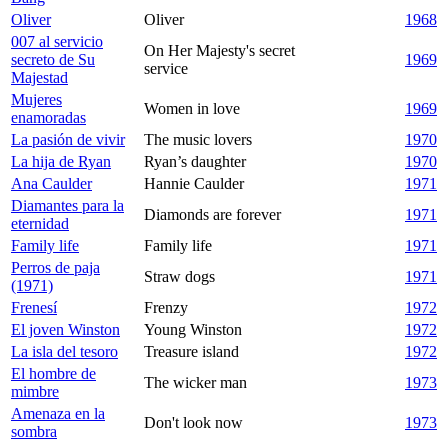
Oliver
Oliver
1968
007 al servicio
On Her Majesty's secret
secreto de Su
1969
service
Majestad
Mujeres
Women in love
1969
enamoradas
La pasión de vivir
The music lovers
1970
La hija de Ryan
Ryan’s daughter
1970
Ana Caulder
Hannie Caulder
1971
Diamantes para la
Diamonds are forever
1971
eternidad
Family life
Family life
1971
Perros de paja
Straw dogs
1971
(1971)
Frenesí
Frenzy
1972
El joven Winston
Young Winston
1972
La isla del tesoro
Treasure island
1972
El hombre de
The wicker man
1973
mimbre
Amenaza en la
Don't look now
1973
sombra