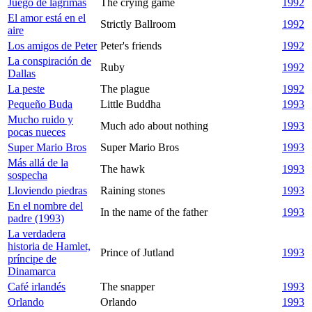
Juego de lágrimas
The crying game
1992
El amor está en el
Strictly Ballroom
1992
aire
Los amigos de Peter
Peter's friends
1992
La conspiración de
Ruby
1992
Dallas
La peste
The plague
1992
Pequeño Buda
Little Buddha
1993
Mucho ruido y
Much ado about nothing
1993
pocas nueces
Super Mario Bros
Super Mario Bros
1993
Más allá de la
The hawk
1993
sospecha
Lloviendo piedras
Raining stones
1993
En el nombre del
In the name of the father
1993
padre (1993)
La verdadera
historia de Hamlet,
Prince of Jutland
1993
príncipe de
Dinamarca
Café irlandés
The snapper
1993
Orlando
Orlando
1993