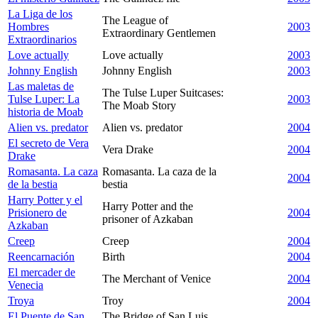
La Liga de los
The League of
Hombres
2003
Extraordinary Gentlemen
Extraordinarios
Love actually
Love actually
2003
Johnny English
Johnny English
2003
Las maletas de
The Tulse Luper Suitcases:
Tulse Luper: La
2003
The Moab Story
historia de Moab
Alien vs. predator
Alien vs. predator
2004
El secreto de Vera
Vera Drake
2004
Drake
Romasanta. La caza
Romasanta. La caza de la
2004
de la bestia
bestia
Harry Potter y el
Harry Potter and the
Prisionero de
2004
prisoner of Azkaban
Azkaban
Creep
Creep
2004
Reencarnación
Birth
2004
El mercader de
The Merchant of Venice
2004
Venecia
Troya
Troy
2004
El Puente de San
The Bridge of San Luis