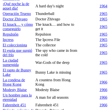
¡Qué noche la de
A hard day's night
1964
aquel día!
Operación Trueno
Thunderball
1965
Doctor Zhivago
Doctor Zhivago
1965
El knack… y cómo
The knack… and how to
1965
conseguirlo
get it
Repulsión
Repulsion
1965
Ipcress
The Ipcress File
1965
El coleccionista
The collector
1965
El espía que surgió
The spy who came in from
1965
del frío
the cold
La ciudad
War-Gods of the deep
1965
sumergida
El rapto de Bunny
Bunny Lake is missing
1965
Lake
La condesa de
A countess from Hong
1966
Hong Kong
Kong
Modesty Blaise
Modesty Blaise
1966
Un hombre para la
A man for all seasons
1966
eternidad
Fahrenheit 451
Fahrenheit 451
1966