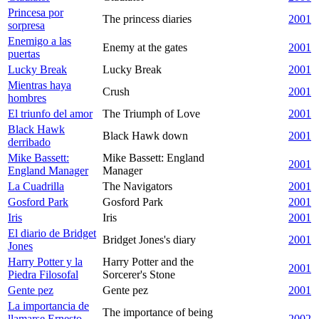
Princesa por
The princess diaries
2001
sorpresa
Enemigo a las
Enemy at the gates
2001
puertas
Lucky Break
Lucky Break
2001
Mientras haya
Crush
2001
hombres
El triunfo del amor
The Triumph of Love
2001
Black Hawk
Black Hawk down
2001
derribado
Mike Bassett:
Mike Bassett: England
2001
England Manager
Manager
La Cuadrilla
The Navigators
2001
Gosford Park
Gosford Park
2001
Iris
Iris
2001
El diario de Bridget
Bridget Jones's diary
2001
Jones
Harry Potter y la
Harry Potter and the
2001
Piedra Filosofal
Sorcerer's Stone
Gente pez
Gente pez
2001
La importancia de
The importance of being
llamarse Ernesto
2002