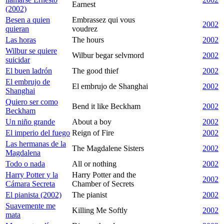
Earnest
(2002)
Besen a quien
Embrassez qui vous
2002
quieran
voudrez
Las horas
The hours
2002
Wilbur se quiere
Wilbur begar selvmord
2002
suicidar
El buen ladrón
The good thief
2002
El embrujo de
El embrujo de Shanghai
2002
Shanghai
Quiero ser como
Bend it like Beckham
2002
Beckham
Un niño grande
About a boy
2002
El imperio del fuego
Reign of Fire
2002
Las hermanas de la
The Magdalene Sisters
2002
Magdalena
Todo o nada
All or nothing
2002
Harry Potter y la
Harry Potter and the
2002
Cámara Secreta
Chamber of Secrets
El pianista (2002)
The pianist
2002
Suavemente me
Killing Me Softly
2002
mata