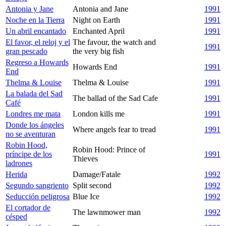
Antonia y Jane
Antonia and Jane
1991
Noche en la Tierra
Night on Earth
1991
Un abril encantado
Enchanted April
1991
El favor, el reloj y el
The favour, the watch and
1991
gran pescado
the very big fish
Regreso a Howards
Howards End
1991
End
Thelma & Louise
Thelma & Louise
1991
La balada del Sad
The ballad of the Sad Cafe
1991
Café
Londres me mata
London kills me
1991
Donde los ángeles
Where angels fear to tread
1991
no se aventuran
Robin Hood,
Robin Hood: Prince of
príncipe de los
1991
Thieves
ladrones
Herida
Damage/Fatale
1992
Segundo sangriento
Split second
1992
Seducción peligrosa
Blue Ice
1992
El cortador de
The lawnmower man
1992
césped