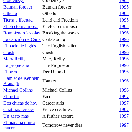
GoldenEye
GoldenEye
1995
Batman forever
Batman forever
1995
Othello
Othello
1995
Tierra y libertad
Land and Freedom
1995
El efecto mariposa
El efecto mariposa
1995
Rompiendo las olas
Breaking the waves
1996
La canción de Carla
Carla's song
1996
El paciente inglés
The English patient
1996
Crash
Crash
1996
Mary Reilly
Mary Reilly
1996
La propietaria
The Proprietor
1996
El ogro
Der Unhold
1996
Hamlet de Kenneth
Hamlet
1996
Branagh
Michael Collins
Michael Collins
1996
El rostro
Face
1997
Dos chicas de hoy
Career girls
1997
Criaturas feroces
Fierce creatures
1997
Un gesto más
A further gesture
1997
El mañana nunca
Tomorrow never dies
1997
muere