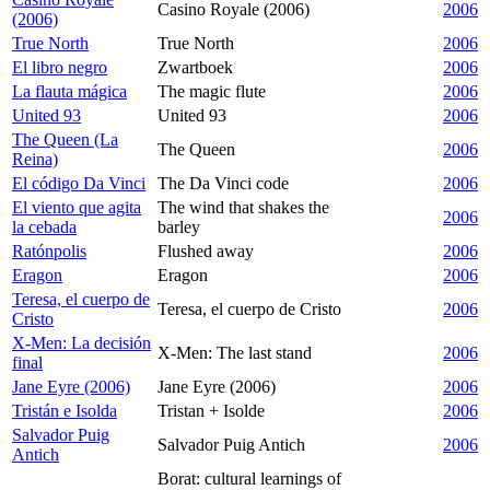
Casino Royale (2006)
2006
(2006)
True North
True North
2006
El libro negro
Zwartboek
2006
La flauta mágica
The magic flute
2006
United 93
United 93
2006
The Queen (La
The Queen
2006
Reina)
El código Da Vinci
The Da Vinci code
2006
El viento que agita
The wind that shakes the
2006
la cebada
barley
Ratónpolis
Flushed away
2006
Eragon
Eragon
2006
Teresa, el cuerpo de
Teresa, el cuerpo de Cristo
2006
Cristo
X-Men: La decisión
X-Men: The last stand
2006
final
Jane Eyre (2006)
Jane Eyre (2006)
2006
Tristán e Isolda
Tristan + Isolde
2006
Salvador Puig
Salvador Puig Antich
2006
Antich
Borat: cultural learnings of