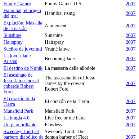
Funny Games
Funny Games U.S.
2007
Hannibal, el origen
Hannibal rising
2007
del mal
Expiación. Más allá
Atonement
2007
de la pasión
Sunshine
Sunshine
2007
Hairspray
Hairspray
2007
Sueños de juventud
Vratné lahve
2007
La joven Jane
Becoming Jane
2007
Austen
El destino de Nunik
La masseria delle allodole
2007
El asesinato de
The assassination of Jesse
Jesse James por el
James by the coward
2007
cobarde Robert
Robert Ford
Ford
El corazón de la
El corazón de la Tierra
2007
Tierra
Mansfield Park
Mansfield Park
2007
La jungla 4.0
Live free or die hard
2007
Un plan brillante
Flawless
2007
Sweeney Todd, el
Sweeney Todd: The
barbero diabólico de
demon barber of Fleet
2007