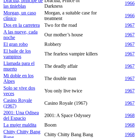
Drácula, príncipe de
Dracula, Prince of
1966
las tinieblas
Darkness
Morgan, un caso
Morgan, a suitable case for
1966
clínico
treatment
Dos en la carretera
Two for the road
1967
A las nueve, cada
Our mother’s house
1967
noche
El gran robo
Robbery
1967
El baile de los
The fearless vampire killers
1967
vampiros
Llamada para el
The deadly affair
1967
muerto
Mi doble en los
The double man
1967
Alpes
Solo se vive dos
You only live twice
1967
veces
Casino Royale
Casino Royale (1967)
1967
(1967)
2001: Una Odisea
2001: A Space Odyssey
1968
del Espacio
La mujer maldita
Boom
1968
Chitty Chitty Bang
Chitty Chitty Bang Bang
1968
Bang