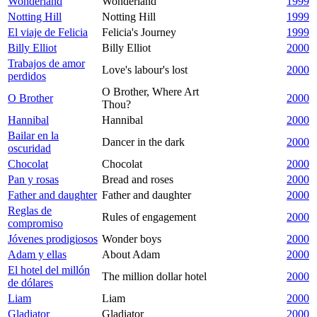
Wonderland
Wonderland
1999
Notting Hill
Notting Hill
1999
El viaje de Felicia
Felicia's Journey
1999
Billy Elliot
Billy Elliot
2000
Trabajos de amor
Love's labour's lost
2000
perdidos
O Brother, Where Art
O Brother
2000
Thou?
Hannibal
Hannibal
2000
Bailar en la
Dancer in the dark
2000
oscuridad
Chocolat
Chocolat
2000
Pan y rosas
Bread and roses
2000
Father and daughter
Father and daughter
2000
Reglas de
Rules of engagement
2000
compromiso
Jóvenes prodigiosos
Wonder boys
2000
Adam y ellas
About Adam
2000
El hotel del millón
The million dollar hotel
2000
de dólares
Liam
Liam
2000
Gladiator
Gladiator
2000