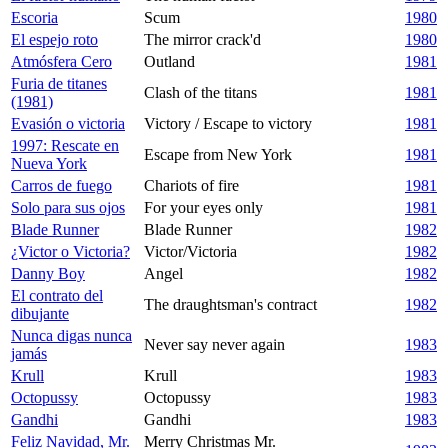
Escoria
Scum
1980
El espejo roto
The mirror crack'd
1980
Atmósfera Cero
Outland
1981
Furia de titanes
Clash of the titans
1981
(1981)
Evasión o victoria
Victory / Escape to victory
1981
1997: Rescate en
Escape from New York
1981
Nueva York
Carros de fuego
Chariots of fire
1981
Solo para sus ojos
For your eyes only
1981
Blade Runner
Blade Runner
1982
¿Victor o Victoria?
Victor/Victoria
1982
Danny Boy
Angel
1982
El contrato del
The draughtsman's contract
1982
dibujante
Nunca digas nunca
Never say never again
1983
jamás
Krull
Krull
1983
Octopussy
Octopussy
1983
Gandhi
Gandhi
1983
Feliz Navidad, Mr.
Merry Christmas Mr.