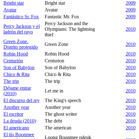
Bright star
Bright star
2009
Avatar
Avatar
2009
Fantástico Sr. Fox
Fantastic Mr. Fox
2009
Percy Jackson and the
Percy Jackson y el
Olympians: The lightning
2010
ladrón del rayo
thief
Green Zone.
Green Zone
2010
Distrito protegido
Robin Hood
Robin Hood
2010
Centurión
Centurion
2010
Son of Babylon
Son of Babylon
2010
Chico & Rita
Chico & Rita
2010
The trip
The trip
2010
Déjame entrar
Let me in
2010
(2010)
El discurso del rey
The King's speech
2010
Another year
Another year
2010
El escritor
The ghost writer
2010
La deuda (2010)
The debt
2010
El americano
The american
2010
El tío Boonmee
Loong Boonmee raleuk