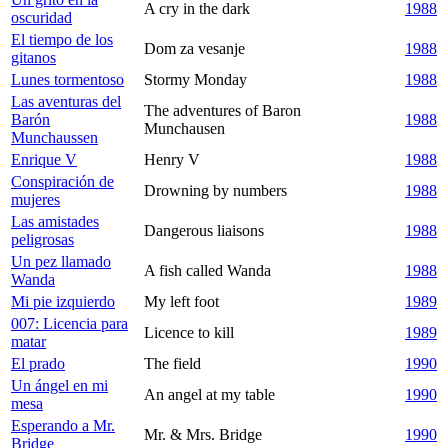
A cry in the dark
1988
oscuridad
El tiempo de los
Dom za vesanje
1988
gitanos
Lunes tormentoso
Stormy Monday
1988
Las aventuras del
The adventures of Baron
Barón
1988
Munchausen
Munchaussen
Enrique V
Henry V
1988
Conspiración de
Drowning by numbers
1988
mujeres
Las amistades
Dangerous liaisons
1988
peligrosas
Un pez llamado
A fish called Wanda
1988
Wanda
Mi pie izquierdo
My left foot
1989
007: Licencia para
Licence to kill
1989
matar
El prado
The field
1990
Un ángel en mi
An angel at my table
1990
mesa
Esperando a Mr.
Mr. & Mrs. Bridge
1990
Bridge