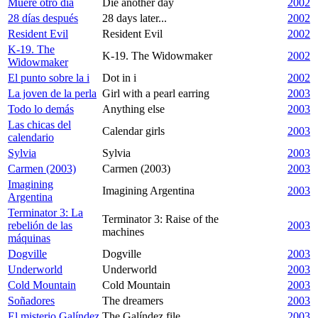
Muere otro día
Die another day
2002
28 días después
28 days later...
2002
Resident Evil
Resident Evil
2002
K-19. The
K-19. The Widowmaker
2002
Widowmaker
El punto sobre la i
Dot in i
2002
La joven de la perla
Girl with a pearl earring
2003
Todo lo demás
Anything else
2003
Las chicas del
Calendar girls
2003
calendario
Sylvia
Sylvia
2003
Carmen (2003)
Carmen (2003)
2003
Imagining
Imagining Argentina
2003
Argentina
Terminator 3: La
Terminator 3: Raise of the
rebelión de las
2003
machines
máquinas
Dogville
Dogville
2003
Underworld
Underworld
2003
Cold Mountain
Cold Mountain
2003
Soñadores
The dreamers
2003
El misterio Galíndez
The Galíndez file
2003