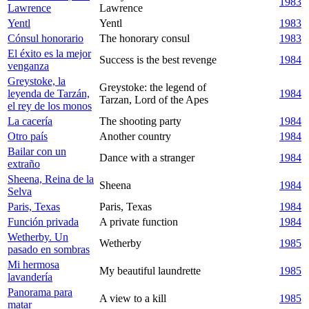
1983
Lawrence
Lawrence
Yentl
Yentl
1983
Cónsul honorario
The honorary consul
1983
El éxito es la mejor
Success is the best revenge
1984
venganza
Greystoke, la
Greystoke: the legend of
leyenda de Tarzán,
1984
Tarzan, Lord of the Apes
el rey de los monos
La cacería
The shooting party
1984
Otro país
Another country
1984
Bailar con un
Dance with a stranger
1984
extraño
Sheena, Reina de la
Sheena
1984
Selva
Paris, Texas
Paris, Texas
1984
Función privada
A private function
1984
Wetherby. Un
Wetherby
1985
pasado en sombras
Mi hermosa
My beautiful laundrette
1985
lavandería
Panorama para
A view to a kill
1985
matar