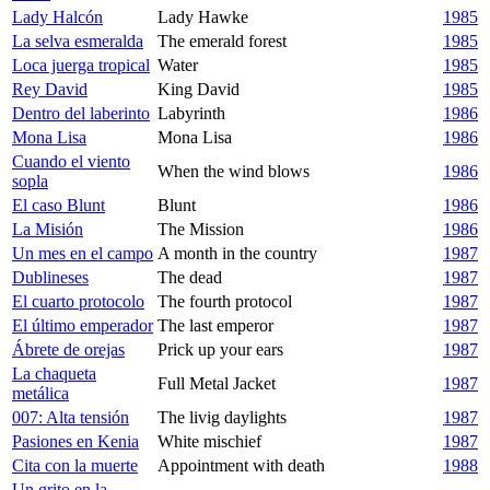
Lady Halcón
Lady Hawke
1985
La selva esmeralda
The emerald forest
1985
Loca juerga tropical
Water
1985
Rey David
King David
1985
Dentro del laberinto
Labyrinth
1986
Mona Lisa
Mona Lisa
1986
Cuando el viento
When the wind blows
1986
sopla
El caso Blunt
Blunt
1986
La Misión
The Mission
1986
Un mes en el campo
A month in the country
1987
Dublineses
The dead
1987
El cuarto protocolo
The fourth protocol
1987
El último emperador
The last emperor
1987
Ábrete de orejas
Prick up your ears
1987
La chaqueta
Full Metal Jacket
1987
metálica
007: Alta tensión
The livig daylights
1987
Pasiones en Kenia
White mischief
1987
Cita con la muerte
Appointment with death
1988
Un grito en la