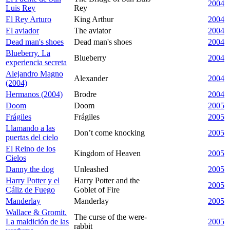
2004
Luis Rey
Rey
El Rey Arturo
King Arthur
2004
El aviador
The aviator
2004
Dead man's shoes
Dead man's shoes
2004
Blueberry. La
Blueberry
2004
experiencia secreta
Alejandro Magno
Alexander
2004
(2004)
Hermanos (2004)
Brodre
2004
Doom
Doom
2005
Frágiles
Frágiles
2005
Llamando a las
Don’t come knocking
2005
puertas del cielo
El Reino de los
Kingdom of Heaven
2005
Cielos
Danny the dog
Unleashed
2005
Harry Potter y el
Harry Potter and the
2005
Cáliz de Fuego
Goblet of Fire
Manderlay
Manderlay
2005
Wallace & Gromit.
The curse of the were-
La maldición de las
2005
rabbit