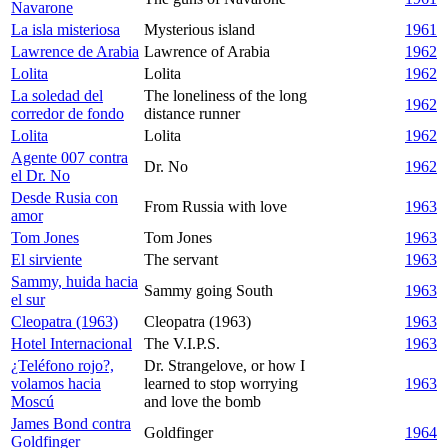
Navarone
La isla misteriosa
Mysterious island
1961
Lawrence de Arabia
Lawrence of Arabia
1962
Lolita
Lolita
1962
La soledad del
The loneliness of the long
1962
corredor de fondo
distance runner
Lolita
Lolita
1962
Agente 007 contra
Dr. No
1962
el Dr. No
Desde Rusia con
From Russia with love
1963
amor
Tom Jones
Tom Jones
1963
El sirviente
The servant
1963
Sammy, huida hacia
Sammy going South
1963
el sur
Cleopatra (1963)
Cleopatra (1963)
1963
Hotel Internacional
The V.I.P.S.
1963
¿Teléfono rojo?,
Dr. Strangelove, or how I
volamos hacia
learned to stop worrying
1963
Moscú
and love the bomb
James Bond contra
Goldfinger
1964
Goldfinger