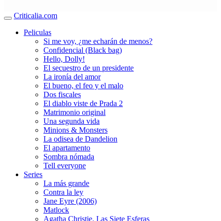
Criticalia.com
Peliculas
Si me voy, ¿me echarán de menos?
Confidencial (Black bag)
Hello, Dolly!
El secuestro de un presidente
La ironía del amor
El bueno, el feo y el malo
Dos fiscales
El diablo viste de Prada 2
Matrimonio original
Una segunda vida
Minions & Monsters
La odisea de Dandelion
El apartamento
Sombra nómada
Tell everyone
Series
La más grande
Contra la ley
Jane Eyre (2006)
Matlock
Agatha Christie. Las Siete Esferas