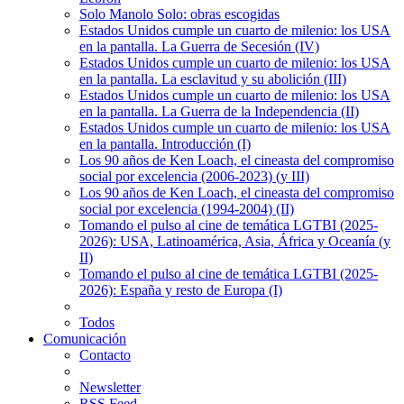
Solo Manolo Solo: obras escogidas
Estados Unidos cumple un cuarto de milenio: los USA
en la pantalla. La Guerra de Secesión (IV)
Estados Unidos cumple un cuarto de milenio: los USA
en la pantalla. La esclavitud y su abolición (III)
Estados Unidos cumple un cuarto de milenio: los USA
en la pantalla. La Guerra de la Independencia (II)
Estados Unidos cumple un cuarto de milenio: los USA
en la pantalla. Introducción (I)
Los 90 años de Ken Loach, el cineasta del compromiso
social por excelencia (2006-2023) (y III)
Los 90 años de Ken Loach, el cineasta del compromiso
social por excelencia (1994-2004) (II)
Tomando el pulso al cine de temática LGTBI (2025-
2026): USA, Latinoamérica, Asia, África y Oceanía (y
II)
Tomando el pulso al cine de temática LGTBI (2025-
2026): España y resto de Europa (I)
Todos
Comunicación
Contacto
Newsletter
RSS Feed