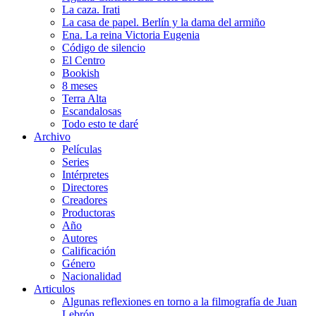
La caza. Irati
La casa de papel. Berlín y la dama del armiño
Ena. La reina Victoria Eugenia
Código de silencio
El Centro
Bookish
8 meses
Terra Alta
Escandalosas
Todo esto te daré
Archivo
Películas
Series
Intérpretes
Directores
Creadores
Productoras
Año
Autores
Calificación
Género
Nacionalidad
Articulos
Algunas reflexiones en torno a la filmografía de Juan
Lebrón