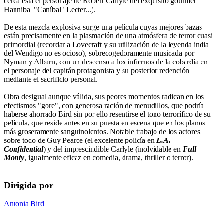
cerca está el personaje de Robert Carlyle del exquisito gourmet
Hannibal "Caníbal" Lecter...).
De esta mezcla explosiva surge una película cuyas mejores bazas
están precisamente en la plasmación de una atmósfera de terror cuasi
primordial (recordar a Lovecraft y su utilización de la leyenda india
del Wendigo no es ocioso), sobrecogedoramente musicada por
Nyman y Albarn, con un descenso a los infiernos de la cobardía en
el personaje del capitán protagonista y su posterior redención
mediante el sacrificio personal.
Obra desigual aunque válida, sus peores momentos radican en los
efectismos "gore", con generosa ración de menudillos, que podría
haberse ahorrado Bird sin por ello resentirse el tono terrorífico de su
película, que reside antes en su puesta en escena que en los planos
más groseramente sanguinolentos. Notable trabajo de los actores,
sobre todo de Guy Pearce (el excelente policía en
L.A.
Confidential
) y del imprescindible Carlyle (inolvidable en
Full
Monty
, igualmente eficaz en comedia, drama, thriller o terror).
Dirigida por
Antonia Bird