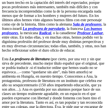
un buen trecho en la captación del interés del espectador, porque
pocas profesiones más interesantes, también más difíciles y con
frecuencia incomprendidas como la de la persona encargada nada
menos que de formar a los hombres y mujeres del futuro. En los
últimos años hemos visto algunos buenos films con este personaje
como eje de la historia, films como la alemana
Sala de profesores
, la
franco-israelí
La profesora de parvulario
, la francesa
Los buenos
profesores
, la mexicana
Radical
, o la canadiense
Profesor Lazhar
,
entre otras. En todas ellas, y en muchas otras, hemos podido ver la
dignísima profesión del profesor desde muy distintas perspectivas y
en muy diversas circunstancias; todas ellas, también, y otras, nos han
hecho reflexionar sobre el duro oficio de educar.
Esta
La profesora de literatura
(por cierto, por una vez y sin que
sirva de precedente, mucho mejor título español que el original, que
se podría traducir -si el traductor online que hemos usado no se
equivoca…- como “quedarse sin aire”, más bien amorfo) se
ambienta en Hungría, en nuestro tiempo. Conocemos a Ana, la
protagonista, profesora de literatura en un instituto que celebra ese
año su sesquicentenario (150 años impartiendo educación, que ya
son años…). Ana es querida por sus alumnos porque hace de sus
clases un tiempo realmente agradable, en un espacio en el que
pueden expresarse con libertad y donde fomenta con buen tino el
amor por la literatura. Tanto es así, es tan popular y tan reconocida
entre sus colegas, que la directora, Éva, le pide que se encargue de