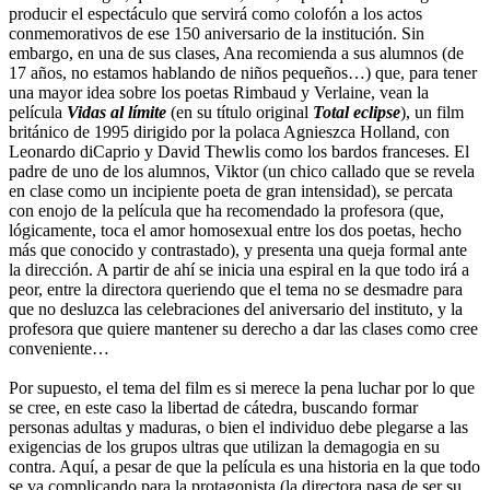
producir el espectáculo que servirá como colofón a los actos
conmemorativos de ese 150 aniversario de la institución. Sin
embargo, en una de sus clases, Ana recomienda a sus alumnos (de
17 años, no estamos hablando de niños pequeños…) que, para tener
una mayor idea sobre los poetas Rimbaud y Verlaine, vean la
película
Vidas al límite
(en su título original
Total eclipse
), un film
británico de 1995 dirigido por la polaca Agnieszca Holland, con
Leonardo diCaprio y David Thewlis como los bardos franceses. El
padre de uno de los alumnos, Viktor (un chico callado que se revela
en clase como un incipiente poeta de gran intensidad), se percata
con enojo de la película que ha recomendado la profesora (que,
lógicamente, toca el amor homosexual entre los dos poetas, hecho
más que conocido y contrastado), y presenta una queja formal ante
la dirección. A partir de ahí se inicia una espiral en la que todo irá a
peor, entre la directora queriendo que el tema no se desmadre para
que no desluzca las celebraciones del aniversario del instituto, y la
profesora que quiere mantener su derecho a dar las clases como cree
conveniente…
Por supuesto, el tema del film es si merece la pena luchar por lo que
se cree, en este caso la libertad de cátedra, buscando formar
personas adultas y maduras, o bien el individuo debe plegarse a las
exigencias de los grupos ultras que utilizan la demagogia en su
contra. Aquí, a pesar de que la película es una historia en la que todo
se va complicando para la protagonista (la directora pasa de ser su