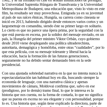
1982, y se ha formado en cine en sendas instituciones de prestigio,
la Universidad Sapientia Húngara de Transilvania y la Universidad
Metropolitana de Budapest, una educación que, visto lo visto en este
film, ha resultado ser muy provechosa. Emigrada ya en su juventud
al país de sus raíces étnicas, Hungría, su carrera como cineasta se
inició en 2013, habiendo dirigido desde entonces varios cortos y un
largometraje en comandita, siendo éste su primer largo en solitario.
Lo cierto es que no parece una ópera prima, por la seguridad con la
que está puesta en escena, por la solidez del mensaje enviado, en un
país, la Hungría del primer ministro Viktor Orbán, cuyo gobierno
desde 2010 viene desplegando una política ultraderechista,
autoritaria, demagógica y homófoba, entre otras “cualidades”, por lo
que esta película, con su mensaje tolerante y liberal hacia la
educación, hacia la formación de las futuras generaciones,
seguramente no ha debido sentar demasiado bien en la sede
presidencial.
Con una ajustada sobriedad narrativa en la que no intenta nunca la
espectacularización tan habitual hoy en día, buscando siempre la
economía de lenguaje, con una narrativa clásica y apenas
movimientos de cámara, Moldovai confirma que, salvo en ese
(prodigioso, por lo demás) tramo final, lo que le interesa es la
historia que nos cuenta, no la forma de contarla, lo que no significa
que su puesta en escena no sea elegante y con personalidad, porque
lo es. Una historia que, según tiene explicado la directora, parte de