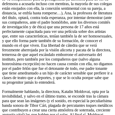
defensora a acusarla incluso con mentiras, la mayoría de sus colegas
están enojados con ella, la conexión sentimental con su pareja, a
distancia, se enfría hasta romperse…), Ana, la profesora de literatura
del título, optará, contra toda esperanza, por intentar demostrar (ante
sus compañeros, ante el padre homófobo, ante los diversos comités
de investigación y de ética) que una persona de 17 años está
perfectamente capacitada para ver una película sobre dos artistas
que, entre sus características, tenían también la de ser homosexuales,
y que ello forma parte también de su formación, de conocer el
mundo en el que viven. Esa libertad de cátedra que se verá
ferozmente aherrojada por la visión alicorta y pacata de la directora,
temerosa de que aquel escándalo emborrone el aniversario del
instituto, pero también por los compañeros que (salvo alguna
honrosísima excepción) no hacen causa común con ella, no digamos
por el padre felón que fue el detonante de todo, ese padre tonante
que tiene amedrantado a un hijo de carácter sensible que prefiere ir a
clases de teatro que a deportes, y que se lo oculta porque sabe que
su progenitor jamás lo entenderá.
Formalmente hablando, la directora, Katalin Moldovai, opta por la
invisibilidad, y salvo en el último tramo, se esconde tras la cámara
para que sean las imágenes (y el sonido, en especial la peculiarísima
banda sonora de Tibor Cári, plagada de percutantes toques metálicos
que contribuyen a crear una cierta atmósfera de soterrada, creciente
angustia vital) las que hablen por sí solas. Al final sí, Moldovai