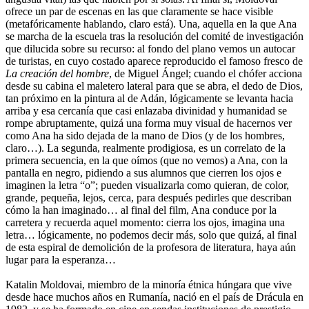
ofrece un par de escenas en las que claramente se hace visible
(metafóricamente hablando, claro está). Una, aquella en la que Ana
se marcha de la escuela tras la resolución del comité de investigación
que dilucida sobre su recurso: al fondo del plano vemos un autocar
de turistas, en cuyo costado aparece reproducido el famoso fresco de
La creación del hombre
, de Miguel Ángel; cuando el chófer acciona
desde su cabina el maletero lateral para que se abra, el dedo de Dios,
tan próximo en la pintura al de Adán, lógicamente se levanta hacia
arriba y esa cercanía que casi enlazaba divinidad y humanidad se
rompe abruptamente, quizá una forma muy visual de hacernos ver
como Ana ha sido dejada de la mano de Dios (y de los hombres,
claro…). La segunda, realmente prodigiosa, es un correlato de la
primera secuencia, en la que oímos (que no vemos) a Ana, con la
pantalla en negro, pidiendo a sus alumnos que cierren los ojos e
imaginen la letra “o”; pueden visualizarla como quieran, de color,
grande, pequeña, lejos, cerca, para después pedirles que describan
cómo la han imaginado… al final del film, Ana conduce por la
carretera y recuerda aquel momento: cierra los ojos, imagina una
letra… lógicamente, no podemos decir más, solo que quizá, al final
de esta espiral de demolición de la profesora de literatura, haya aún
lugar para la esperanza…
Katalin Moldovai, miembro de la minoría étnica húngara que vive
desde hace muchos años en Rumanía, nació en el país de Drácula en