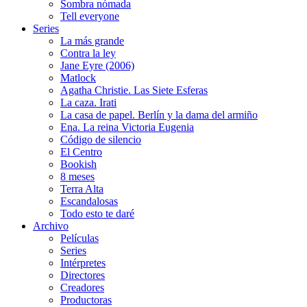
Sombra nómada
Tell everyone
Series
La más grande
Contra la ley
Jane Eyre (2006)
Matlock
Agatha Christie. Las Siete Esferas
La caza. Irati
La casa de papel. Berlín y la dama del armiño
Ena. La reina Victoria Eugenia
Código de silencio
El Centro
Bookish
8 meses
Terra Alta
Escandalosas
Todo esto te daré
Archivo
Películas
Series
Intérpretes
Directores
Creadores
Productoras