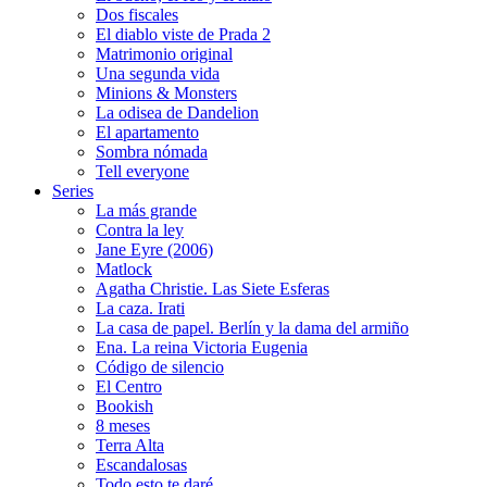
Dos fiscales
El diablo viste de Prada 2
Matrimonio original
Una segunda vida
Minions & Monsters
La odisea de Dandelion
El apartamento
Sombra nómada
Tell everyone
Series
La más grande
Contra la ley
Jane Eyre (2006)
Matlock
Agatha Christie. Las Siete Esferas
La caza. Irati
La casa de papel. Berlín y la dama del armiño
Ena. La reina Victoria Eugenia
Código de silencio
El Centro
Bookish
8 meses
Terra Alta
Escandalosas
Todo esto te daré