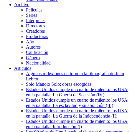
Archivo
Películas
Series
Intérpretes
Directores
Creadores
Productoras
Año
Autores
Calificación
Género
Nacionalidad
Articulos
Algunas reflexiones en torno a la filmografía de Juan
Lebrón
Solo Manolo Solo: obras escogidas
Estados Unidos cumple un cuarto de milenio: los USA
en la pantalla. La Guerra de Secesión (IV)
Estados Unidos cumple un cuarto de milenio: los USA
en la pantalla. La esclavitud y su abolición (III)
Estados Unidos cumple un cuarto de milenio: los USA
en la pantalla. La Guerra de la Independencia (II)
Estados Unidos cumple un cuarto de milenio: los USA
en la pantalla. Introducción (I)
Los 90 años de Ken Loach, el cineasta del compromiso