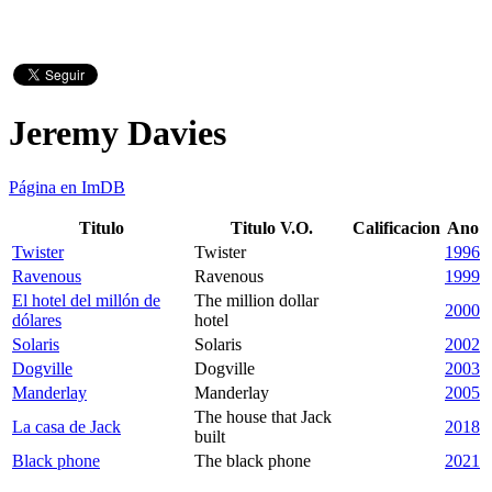
Jeremy Davies
Página en ImDB
Titulo
Titulo V.O.
Calificacion
Ano
Twister
Twister
1996
Ravenous
Ravenous
1999
El hotel del millón de
The million dollar
2000
dólares
hotel
Solaris
Solaris
2002
Dogville
Dogville
2003
Manderlay
Manderlay
2005
The house that Jack
La casa de Jack
2018
built
Black phone
The black phone
2021