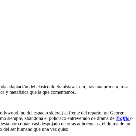
unda adaptación del clásico de Stanislaw Lem, tras una primera, rusa,
ica y metafísica que la que comentamos.
Hollywood, no del espacio sideral) al frente del reparto, un George
 como siempre, abandona el policiaco entreverado de drama de
Traffic
o
puesta por contar, casi despojado de otras adherencias, el drama de un
jo del ser humano que una vez quiso.