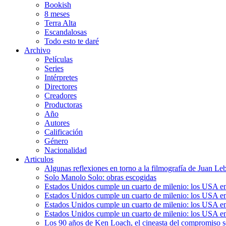
Bookish
8 meses
Terra Alta
Escandalosas
Todo esto te daré
Archivo
Películas
Series
Intérpretes
Directores
Creadores
Productoras
Año
Autores
Calificación
Género
Nacionalidad
Articulos
Algunas reflexiones en torno a la filmografía de Juan Le
Solo Manolo Solo: obras escogidas
Estados Unidos cumple un cuarto de milenio: los USA en 
Estados Unidos cumple un cuarto de milenio: los USA en la
Estados Unidos cumple un cuarto de milenio: los USA en 
Estados Unidos cumple un cuarto de milenio: los USA en l
Los 90 años de Ken Loach, el cineasta del compromiso so