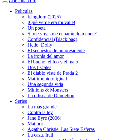
Criticalia.com
Peliculas
Kingdom (2025)
¡Qué verde era mi valle!
Un poeta
Si me voy, ¿me echarán de menos?
Confidencial (Black bag)
Hello, Dolly!
El secuestro de un presidente
La ironía del amor
El bueno, el feo y el malo
Dos fiscales
El diablo viste de Prada 2
Matrimonio original
Una segunda vida
Minions & Monsters
La odisea de Dandelion
Series
La más grande
Contra la ley
Jane Eyre (2006)
Matlock
Agatha Christie. Las Siete Esferas
La caza. Irati