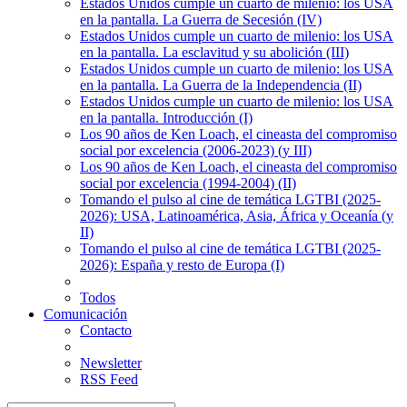
Estados Unidos cumple un cuarto de milenio: los USA
en la pantalla. La Guerra de Secesión (IV)
Estados Unidos cumple un cuarto de milenio: los USA
en la pantalla. La esclavitud y su abolición (III)
Estados Unidos cumple un cuarto de milenio: los USA
en la pantalla. La Guerra de la Independencia (II)
Estados Unidos cumple un cuarto de milenio: los USA
en la pantalla. Introducción (I)
Los 90 años de Ken Loach, el cineasta del compromiso
social por excelencia (2006-2023) (y III)
Los 90 años de Ken Loach, el cineasta del compromiso
social por excelencia (1994-2004) (II)
Tomando el pulso al cine de temática LGTBI (2025-
2026): USA, Latinoamérica, Asia, África y Oceanía (y
II)
Tomando el pulso al cine de temática LGTBI (2025-
2026): España y resto de Europa (I)
Todos
Comunicación
Contacto
Newsletter
RSS Feed