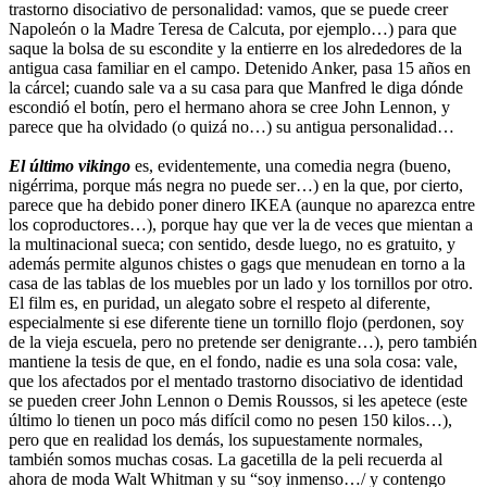
trastorno disociativo de personalidad: vamos, que se puede creer
Napoleón o la Madre Teresa de Calcuta, por ejemplo…) para que
saque la bolsa de su escondite y la entierre en los alrededores de la
antigua casa familiar en el campo. Detenido Anker, pasa 15 años en
la cárcel; cuando sale va a su casa para que Manfred le diga dónde
escondió el botín, pero el hermano ahora se cree John Lennon, y
parece que ha olvidado (o quizá no…) su antigua personalidad…
El último vikingo
es, evidentemente, una comedia negra (bueno,
nigérrima, porque más negra no puede ser…) en la que, por cierto,
parece que ha debido poner dinero IKEA (aunque no aparezca entre
los coproductores…), porque hay que ver la de veces que mientan a
la multinacional sueca; con sentido, desde luego, no es gratuito, y
además permite algunos chistes o gags que menudean en torno a la
casa de las tablas de los muebles por un lado y los tornillos por otro.
El film es, en puridad, un alegato sobre el respeto al diferente,
especialmente si ese diferente tiene un tornillo flojo (perdonen, soy
de la vieja escuela, pero no pretende ser denigrante…), pero también
mantiene la tesis de que, en el fondo, nadie es una sola cosa: vale,
que los afectados por el mentado trastorno disociativo de identidad
se pueden creer John Lennon o Demis Roussos, si les apetece (este
último lo tienen un poco más difícil como no pesen 150 kilos…),
pero que en realidad los demás, los supuestamente normales,
también somos muchas cosas. La gacetilla de la peli recuerda al
ahora de moda Walt Whitman y su “soy inmenso…/ y contengo