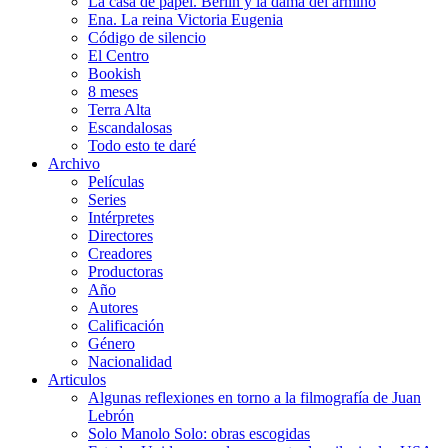
La casa de papel. Berlín y la dama del armiño
Ena. La reina Victoria Eugenia
Código de silencio
El Centro
Bookish
8 meses
Terra Alta
Escandalosas
Todo esto te daré
Archivo
Películas
Series
Intérpretes
Directores
Creadores
Productoras
Año
Autores
Calificación
Género
Nacionalidad
Articulos
Algunas reflexiones en torno a la filmografía de Juan
Lebrón
Solo Manolo Solo: obras escogidas