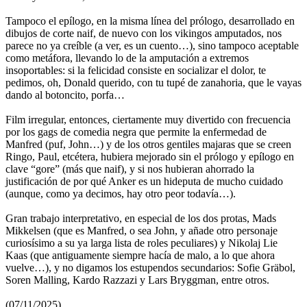
Tampoco el epílogo, en la misma línea del prólogo, desarrollado en
dibujos de corte naif, de nuevo con los vikingos amputados, nos
parece no ya creíble (a ver, es un cuento…), sino tampoco aceptable
como metáfora, llevando lo de la amputación a extremos
insoportables: si la felicidad consiste en socializar el dolor, te
pedimos, oh, Donald querido, con tu tupé de zanahoria, que le vayas
dando al botoncito, porfa…
Film irregular, entonces, ciertamente muy divertido con frecuencia
por los gags de comedia negra que permite la enfermedad de
Manfred (puf, John…) y de los otros gentiles majaras que se creen
Ringo, Paul, etcétera, hubiera mejorado sin el prólogo y epílogo en
clave “gore” (más que naif), y si nos hubieran ahorrado la
justificación de por qué Anker es un hideputa de mucho cuidado
(aunque, como ya decimos, hay otro peor todavía…).
Gran trabajo interpretativo, en especial de los dos protas, Mads
Mikkelsen (que es Manfred, o sea John, y añade otro personaje
curiosísimo a su ya larga lista de roles peculiares) y Nikolaj Lie
Kaas (que antiguamente siempre hacía de malo, a lo que ahora
vuelve…), y no digamos los estupendos secundarios: Sofie Gräbol,
Soren Malling, Kardo Razzazi y Lars Bryggman, entre otros.
(07/11/2025)