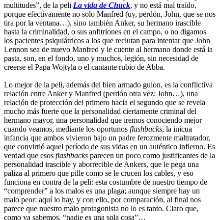
multitudes”, de la peli
La vida de Chuck
, y no está mal traído,
porque efectivamente no solo Manfred (uy, perdón, John, que se nos
tira por la ventana…), sino también Anker, su hermano irascible
hasta la criminalidad, o sus anfitriones en el campo, o no digamos
los pacientes psiquiátricos a los que reclutan para intentar que John
Lennon sea de nuevo Manfred y le cuente al hermano donde está la
pasta, son, en el fondo, uno y muchos, legión, sin necesidad de
creerse el Papa Wojtyla o el cantante rubio de Abba.
Lo mejor de la peli, además del bien armado guion, es la conflictiva
relación entre Anker y Manfred (perdón otra vez: John…), una
relación de protección del primero hacia el segundo que se revela
mucho más fuerte que la personalidad ciertamente criminal del
hermano mayor, una personalidad que iremos conociendo mejor
cuando veamos, mediante los oportunos
flashbacks
, la inicua
infancia que ambos vivieron bajo un padre ferozmente maltratador,
que convirtió aquel período de sus vidas en un auténtico infierno. Es
verdad que esos
flashbacks
parecen un poco como justificantes de la
personalidad irascible y aborrecible de Ankers, que le pega una
paliza al primero que pille como se le crucen los cables, y eso
funciona en contra de la peli: esta costumbre de nuestro tiempo de
“comprender” a los malos es una plaga; aunque siempre hay un
malo peor: aquí lo hay, y con ello, por comparación, al final nos
parece que nuestro malo protagonista no lo es tanto. Claro que,
como ya sabemos, “nadie es una sola cosa”…