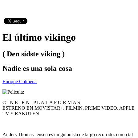
El último vikingo
( Den sidste viking )
Nadie es una sola cosa
Enrique Colmena
C I N E E N P L A T A F O R M A S
ESTRENO EN MOVISTAR+, FILMIN, PRIME VIDEO, APPLE
TV Y RAKUTEN
Anders Thomas Jensen es un guionista de largo recorrido: como tal