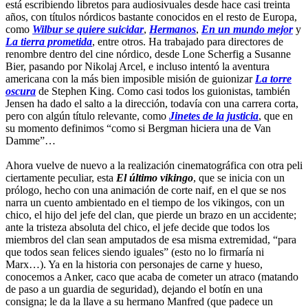
está escribiendo libretos para audiosivuales desde hace casi treinta
años, con títulos nórdicos bastante conocidos en el resto de Europa,
como
Wilbur se quiere suicidar
,
Hermanos
,
En un mundo mejor
y
La tierra prometida
, entre otros. Ha trabajado para directores de
renombre dentro del cine nórdico, desde Lone Scherfig a Susanne
Bier, pasando por Nikolaj Arcel, e incluso intentó la aventura
americana con la más bien imposible misión de guionizar
La torre
oscura
de Stephen King. Como casi todos los guionistas, también
Jensen ha dado el salto a la dirección, todavía con una carrera corta,
pero con algún título relevante, como
Jinetes de la justicia
, que en
su momento definimos “como si Bergman hiciera una de Van
Damme”…
Ahora vuelve de nuevo a la realización cinematográfica con otra peli
ciertamente peculiar, esta
El último vikingo
, que se inicia con un
prólogo, hecho con una animación de corte naif, en el que se nos
narra un cuento ambientado en el tiempo de los vikingos, con un
chico, el hijo del jefe del clan, que pierde un brazo en un accidente;
ante la tristeza absoluta del chico, el jefe decide que todos los
miembros del clan sean amputados de esa misma extremidad, “para
que todos sean felices siendo iguales” (esto no lo firmaría ni
Marx…). Ya en la historia con personajes de carne y hueso,
conocemos a Anker, caco que acaba de cometer un atraco (matando
de paso a un guardia de seguridad), dejando el botín en una
consigna; le da la llave a su hermano Manfred (que padece un