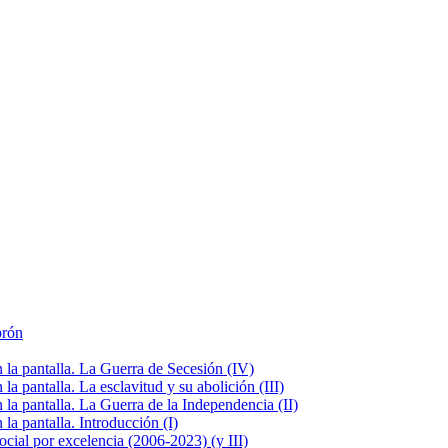
brón
la pantalla. La Guerra de Secesión (IV)
 pantalla. La esclavitud y su abolición (III)
la pantalla. La Guerra de la Independencia (II)
a pantalla. Introducción (I)
cial por excelencia (2006-2023) (y III)