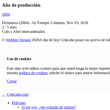
Año de producción
2004
Hermanos (2004)
- by
Enrique Colmena
,
Nov 03, 2018
2
/
5
stars
Caín y Abel intercambiados
©
Webbin' Design
2026
A día de hoy Criticalia posee un acervo de 64
Uso de cookies
Este sitio web utiliza cookies para que usted tenga la mejor exper
nuestra
política de cookies
, pinche el enlace para mayor informaci
Cerrar
Criticalia.com
Peliculas
Si me voy, ¿me echarán de menos?