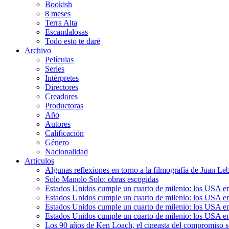
Bookish
8 meses
Terra Alta
Escandalosas
Todo esto te daré
Archivo
Películas
Series
Intérpretes
Directores
Creadores
Productoras
Año
Autores
Calificación
Género
Nacionalidad
Articulos
Algunas reflexiones en torno a la filmografía de Juan Le
Solo Manolo Solo: obras escogidas
Estados Unidos cumple un cuarto de milenio: los USA en 
Estados Unidos cumple un cuarto de milenio: los USA en la
Estados Unidos cumple un cuarto de milenio: los USA en 
Estados Unidos cumple un cuarto de milenio: los USA en l
Los 90 años de Ken Loach, el cineasta del compromiso so