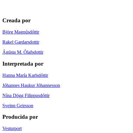
Creada por
Björg Magnúsdóttir
Rakel Gardarsdottir
Ágústa M. Ólafsdottir
Interpretada por
Hanna María Karlsdóttir
Jóhannes Haukur Jóhannesson
Nína Dögg Filippusdóttir
Sveinn Geirsson
Producida por
Vesturport