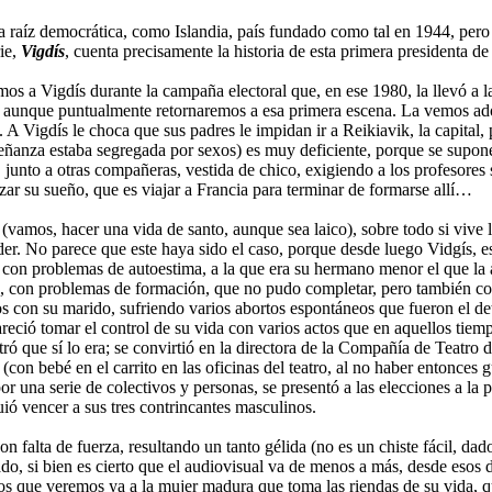
da raíz democrática, como Islandia, país fundado como tal en 1944, pero 
ie,
Vigdís
, cuenta precisamente la historia de esta primera presidenta de
vemos a Vigdís durante la campaña electoral que, en ese 1980, la llevó 
ie, aunque puntualmente retornaremos a esa primera escena. La vemos a
 Vigdís le choca que sus padres le impidan ir a Reikiavik, la capital,
señanza estaba segregada por sexos) es muy deficiente, porque se supon
to, junto a otras compañeras, vestida de chico, exigiendo a los profesor
zar su sueño, que es viajar a Francia para terminar de formarse allí…
 (vamos, hacer una vida de santo, aunque sea laico), sobre todo si vive 
oder. No parece que este haya sido el caso, porque desde luego Vidgís,
r con problemas de autoestima, a la que era su hermano menor el que la
s, con problemas de formación, que no pudo completar, pero también co
 con su marido, sufriendo varios abortos espontáneos que fueron el deto
pareció tomar el control de su vida con varios actos que en aquellos ti
stró que sí lo era; se convirtió en la directora de la Compañía de Teatro
(con bebé en el carrito en las oficinas del teatro, al no haber entonces
or una serie de colectivos y personas, se presentó a las elecciones a la
ió vencer a sus tres contrincantes masculinos.
on falta de fuerza, resultando un tanto gélida (no es un chiste fácil, da
, si bien es cierto que el audiovisual va de menos a más, desde esos d
los que veremos ya a la mujer madura que toma las riendas de su vida, qu