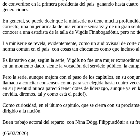
de convertirse en la primera presidenta del país, ganando hasta cuatr
generaciones.
En general, se puede decir que la miniserie no tiene mucha profundida
correcto, una mujer armada de una enorme sensatez y de un gran sentido
conocer a una estadista de la talla de Vigdís Finnbogadóttir, pero no ti
La miniserie se revela, evidentemente, como un audiovisual de corte c
norma común en el país, con cosas tan chocantes como que incluso algu
Es llamativo que, según la serie, Vigdís no fue una mujer extraordina
en un momento dado, siente la vocación del servicio público, la cump
Pero la serie, aunque mejora con el paso de los capítulos, en su conju
llamada a concitar consensos como para ser elegida hasta cuatro veces 
en su juventud nunca pareció tener dotes de liderazgo, aunque ya en la
envidia, diremos, tal y como está el patio!).
Como curiosidad, en el último capítulo, que se cierra con su proclama
dirigido a la nación.
Buen trabajo actoral del reparto, con Nína Dögg Filippusdóttir a su f
(05/02/2026)