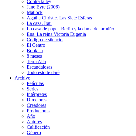
Contra la ley
Jane Eyre (2006)
Matlock
Agatha Christie. Las Siete Esferas
La caza. Irati
La casa de papel. Berlín y la dama del armiño
Ena. La reina Victoria Eugenia
Código de silencio
El Centro
Bookish
8 meses
Terra Alta
Escandalosas
Todo esto te daré
Archivo
Películas
Series
Intérpretes
Directores
Creadores
Productoras
Año
Autores
Calificación
Género