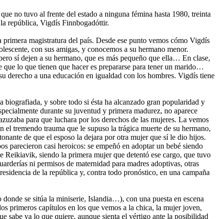
que no tuvo al frente del estado a ninguna fémina hasta 1980, treinta
 la república, Vigdís Finnbogadóttir.
a la primera magistratura del país. Desde ese punto vemos cómo Vigdís
dolescente, con sus amigas, y conocemos a su hermano menor.
 pero sí dejen a su hermano, que es más pequeño que ella… En clase,
e que lo que tienen que hacer es prepararse para tener un marido…
es su derecho a una educación en igualdad con los hombres. Vigdís tiene
la biografiada, y sobre todo si ésta ha alcanzado gran popularidad y
 especialmente durante su juventud y primera madurez, no aparece
 azuzaba para que luchara por los derechos de las mujeres. La vemos
n el tremendo trauma que le supuso la trágica muerte de su hermano,
nante de que el esposo la dejara por otra mujer que sí le dio hijos.
empos parecieron casi heroicos: se empeñó en adoptar un bebé siendo
 de Reikiavik, siendo la primera mujer que detentó ese cargo, que tuvo
 guarderías ni permisos de maternidad para madres adoptivas, otras
 presidencia de la república y, contra todo pronóstico, en una campaña
do donde se sitúa la miniserie, Islandia…), con una puesta en escena
os primeros capítulos en los que vemos a la chica, la mujer joven,
e sabe ya lo que quiere, aunque sienta el vértigo ante la posibilidad