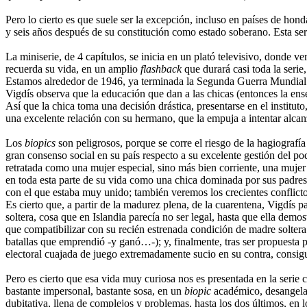
Pero lo cierto es que suele ser la excepción, incluso en países de hon
y seis años después de su constitución como estado soberano. Esta ser
La miniserie, de 4 capítulos, se inicia en un plató televisivo, donde 
recuerda su vida, en un amplio
flashback
que durará casi toda la ser
Estamos alrededor de 1946, ya terminada la Segunda Guerra Mundial. A
Vigdís observa que la educación que dan a las chicas (entonces la en
Así que la chica toma una decisión drástica, presentarse en el institu
una excelente relación con su hermano, que la empuja a intentar alcan
Los
biopics
son peligrosos, porque se corre el riesgo de la hagiografía
gran consenso social en su país respecto a su excelente gestión del p
retratada como una mujer especial, sino más bien corriente, una muje
en toda esta parte de su vida como una chica dominada por sus padre
con el que estaba muy unido; también veremos los crecientes conflictos
Es cierto que, a partir de la madurez plena, de la cuarentena, Vigdís 
soltera, cosa que en Islandia parecía no ser legal, hasta que ella demo
que compatibilizar con su recién estrenada condición de madre soltera 
batallas que emprendió -y ganó…-); y, finalmente, tras ser propuesta p
electoral cuajada de juego extremadamente sucio en su contra, consigu
Pero es cierto que esa vida muy curiosa nos es presentada en la serie c
bastante impersonal, bastante sosa, en un
biopic
académico, desangelado
dubitativa, llena de complejos y problemas, hasta los dos últimos, en 