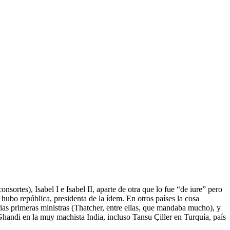
ortes), Isabel I e Isabel II, aparte de otra que lo fue “de iure” pero
ubo república, presidenta de la ídem. En otros países la cosa
ias primeras ministras (Thatcher, entre ellas, que mandaba mucho), y
Ghandi en la muy machista India, incluso Tansu Çiller en Turquía, país