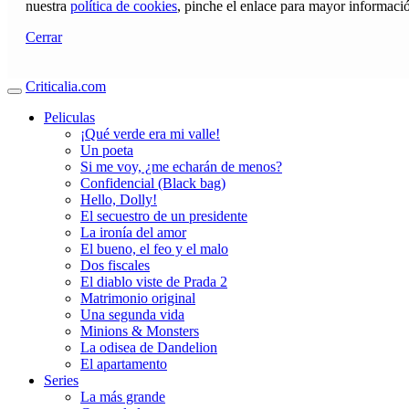
nuestra
política de cookies
, pinche el enlace para mayor informaci
Cerrar
Criticalia.com
Peliculas
¡Qué verde era mi valle!
Un poeta
Si me voy, ¿me echarán de menos?
Confidencial (Black bag)
Hello, Dolly!
El secuestro de un presidente
La ironía del amor
El bueno, el feo y el malo
Dos fiscales
El diablo viste de Prada 2
Matrimonio original
Una segunda vida
Minions & Monsters
La odisea de Dandelion
El apartamento
Series
La más grande