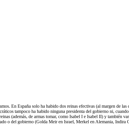
os. En España solo ha habido dos reinas efectivas (al margen de las cons
ráticos tampoco ha habido ninguna presidenta del gobierno ni, cuando h
inas (además, de armas tomar, como Isabel I e Isabel II) y también var
stado o del gobierno (Golda Meir en Israel, Merkel en Alemania, Indira 