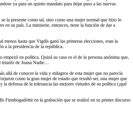
tándose ya para un quinto mandato para dejar paso a las nuevas
o se la presente como tal, sino como una mujer normal que hizo lo
s en su país. La miniserie, entonces, tiene la función de dar a
 al menos hasta que Vigdís ganó las primeras elecciones, eran la
n a la presidencia de la república.
no empezó en política. Quizá su caso es el de la persona anónima que,
el triunfo de Juana Nadie…
ás allá de conocer la vida y milagros de esta mujer que no parecía
 forjaron como la gran mujer de estado que resultó ser, una mujer que
la defensa de la tolerancia las mejores virtudes de su política (¡qué
ís Finnbogadóttir en la grabación que se realizó en su primer discurso