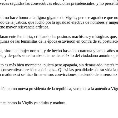
o veces seguidas las consecutivas elecciones presidenciales, y no presen
d, no hace honor a la figura gigante de Vigdís, pero se agradece que n
 de la justicia, que luchó por la igualdad efectiva de hombres y mujere
ene mayor relevancia artística.
laramente feminista, criticando las posturas machistas y misóginas que,
nas de las feministas de la época estuvieron en contra de su postulació
ria, sino una mujer normal, y de hecho hasta los cuarenta y tantos años 
le, y después se retira absolutamente: el éxito del ciudadano anónimo, 
nto es más bien mortecina, pulcra pero apagada, sin demasiado interés m
consecutivas presidenta del país... Quizá las penalidades de su vida la
 madurez sí se hizo firme en sus convicciones, haciendo de la sensatez y 
ción como nueva presidenta de la república, veremos a la auténtica Vigd
rente, como la Vigdís ya adulta y madura.