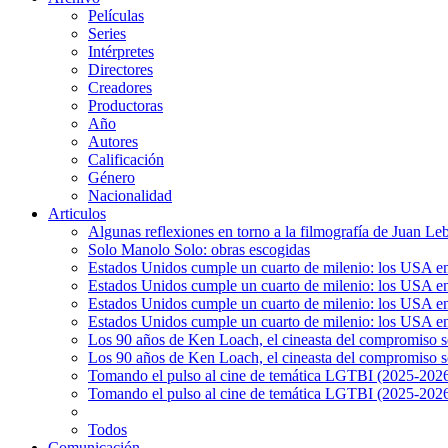
Películas
Series
Intérpretes
Directores
Creadores
Productoras
Año
Autores
Calificación
Género
Nacionalidad
Articulos
Algunas reflexiones en torno a la filmografía de Juan Le
Solo Manolo Solo: obras escogidas
Estados Unidos cumple un cuarto de milenio: los USA en 
Estados Unidos cumple un cuarto de milenio: los USA en la
Estados Unidos cumple un cuarto de milenio: los USA en 
Estados Unidos cumple un cuarto de milenio: los USA en l
Los 90 años de Ken Loach, el cineasta del compromiso so
Los 90 años de Ken Loach, el cineasta del compromiso so
Tomando el pulso al cine de temática LGTBI (2025-2026)
Tomando el pulso al cine de temática LGTBI (2025-2026)
Todos
Comunicación