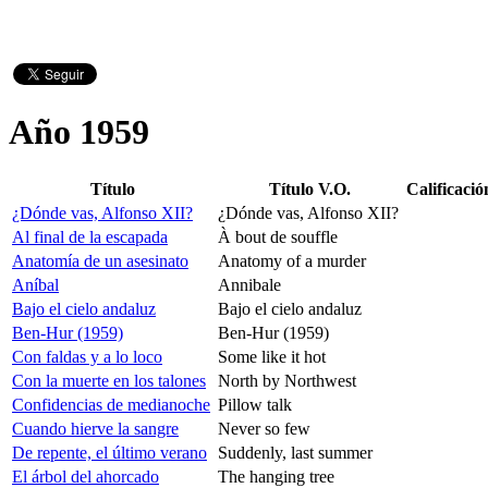
Año 1959
Título
Título V.O.
Calificació
¿Dónde vas, Alfonso XII?
¿Dónde vas, Alfonso XII?
Al final de la escapada
À bout de souffle
Anatomía de un asesinato
Anatomy of a murder
Aníbal
Annibale
Bajo el cielo andaluz
Bajo el cielo andaluz
Ben-Hur (1959)
Ben-Hur (1959)
Con faldas y a lo loco
Some like it hot
Con la muerte en los talones
North by Northwest
Confidencias de medianoche
Pillow talk
Cuando hierve la sangre
Never so few
De repente, el último verano
Suddenly, last summer
El árbol del ahorcado
The hanging tree