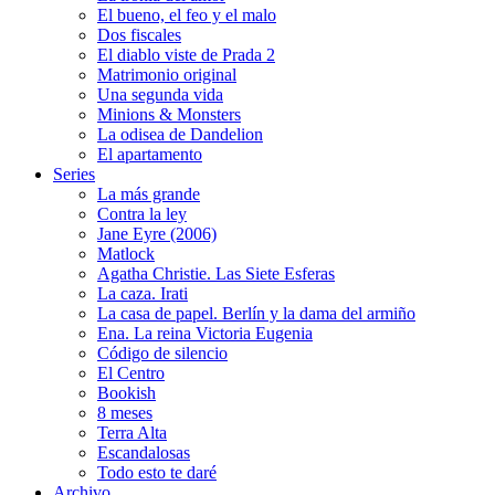
El bueno, el feo y el malo
Dos fiscales
El diablo viste de Prada 2
Matrimonio original
Una segunda vida
Minions & Monsters
La odisea de Dandelion
El apartamento
Series
La más grande
Contra la ley
Jane Eyre (2006)
Matlock
Agatha Christie. Las Siete Esferas
La caza. Irati
La casa de papel. Berlín y la dama del armiño
Ena. La reina Victoria Eugenia
Código de silencio
El Centro
Bookish
8 meses
Terra Alta
Escandalosas
Todo esto te daré
Archivo