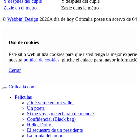
Y después del cuplé
Y después del cuplé
Zazie en el metro
Zazie dans le métro
©
Webbin' Design
2026
A día de hoy Criticalia posee un acervo de 64
Uso de cookies
Este sitio web utiliza cookies para que usted tenga la mejor exper
nuestra
política de cookies
, pinche el enlace para mayor informaci
Cerrar
Criticalia.com
Peliculas
¡Qué verde era mi valle!
Un poeta
Si me voy, ¿me echarán de menos?
Confidencial (Black bag)
Hello, Dolly!
El secuestro de un presidente
La ironía del amor