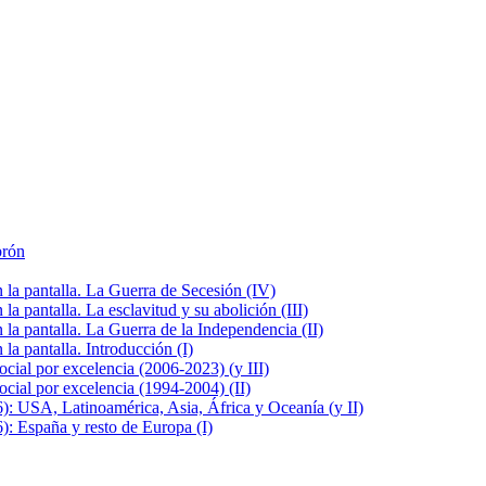
brón
la pantalla. La Guerra de Secesión (IV)
 pantalla. La esclavitud y su abolición (III)
la pantalla. La Guerra de la Independencia (II)
a pantalla. Introducción (I)
cial por excelencia (2006-2023) (y III)
cial por excelencia (1994-2004) (II)
: USA, Latinoamérica, Asia, África y Oceanía (y II)
: España y resto de Europa (I)