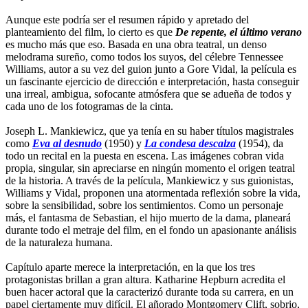
Aunque este podría ser el resumen rápido y apretado del
planteamiento del film, lo cierto es que
De repente, el último verano
es mucho más que eso. Basada en una obra teatral, un denso
melodrama sureño, como todos los suyos, del célebre Tennessee
Williams, autor a su vez del guion junto a Gore Vidal, la película es
un fascinante ejercicio de dirección e interpretación, hasta conseguir
una irreal, ambigua, sofocante atmósfera que se adueña de todos y
cada uno de los fotogramas de la cinta.
Joseph L. Mankiewicz, que ya tenía en su haber títulos magistrales
como
Eva al desnudo
(1950) y
La condesa descalza
(1954), da
todo un recital en la puesta en escena. Las imágenes cobran vida
propia, singular, sin apreciarse en ningún momento el origen teatral
de la historia. A través de la película, Mankiewicz y sus guionistas,
Williams y Vidal, proponen una atormentada reflexión sobre la vida,
sobre la sensibilidad, sobre los sentimientos. Como un personaje
más, el fantasma de Sebastian, el hijo muerto de la dama, planeará
durante todo el metraje del film, en el fondo un apasionante análisis
de la naturaleza humana.
Capítulo aparte merece la interpretación, en la que los tres
protagonistas brillan a gran altura. Katharine Hepburn acredita el
buen hacer actoral que la caracterizó durante toda su carrera, en un
papel ciertamente muy difícil. El añorado Montgomery Clift, sobrio,