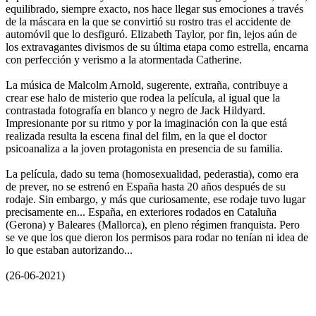
equilibrado, siempre exacto, nos hace llegar sus emociones a través
de la máscara en la que se convirtió su rostro tras el accidente de
automóvil que lo desfiguró. Elizabeth Taylor, por fin, lejos aún de
los extravagantes divismos de su última etapa como estrella, encarna
con perfección y verismo a la atormentada Catherine.
La música de Malcolm Arnold, sugerente, extraña, contribuye a
crear ese halo de misterio que rodea la película, al igual que la
contrastada fotografía en blanco y negro de Jack Hildyard.
Impresionante por su ritmo y por la imaginación con la que está
realizada resulta la escena final del film, en la que el doctor
psicoanaliza a la joven protagonista en presencia de su familia.
La película, dado su tema (homosexualidad, pederastia), como era
de prever, no se estrenó en España hasta 20 años después de su
rodaje. Sin embargo, y más que curiosamente, ese rodaje tuvo lugar
precisamente en... España, en exteriores rodados en Cataluña
(Gerona) y Baleares (Mallorca), en pleno régimen franquista. Pero
se ve que los que dieron los permisos para rodar no tenían ni idea de
lo que estaban autorizando...
(26-06-2021)