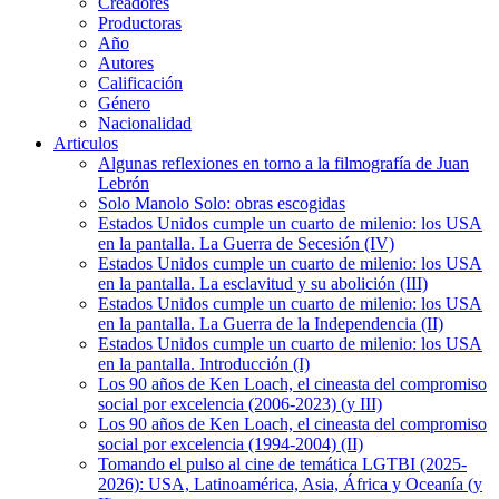
Creadores
Productoras
Año
Autores
Calificación
Género
Nacionalidad
Articulos
Algunas reflexiones en torno a la filmografía de Juan
Lebrón
Solo Manolo Solo: obras escogidas
Estados Unidos cumple un cuarto de milenio: los USA
en la pantalla. La Guerra de Secesión (IV)
Estados Unidos cumple un cuarto de milenio: los USA
en la pantalla. La esclavitud y su abolición (III)
Estados Unidos cumple un cuarto de milenio: los USA
en la pantalla. La Guerra de la Independencia (II)
Estados Unidos cumple un cuarto de milenio: los USA
en la pantalla. Introducción (I)
Los 90 años de Ken Loach, el cineasta del compromiso
social por excelencia (2006-2023) (y III)
Los 90 años de Ken Loach, el cineasta del compromiso
social por excelencia (1994-2004) (II)
Tomando el pulso al cine de temática LGTBI (2025-
2026): USA, Latinoamérica, Asia, África y Oceanía (y