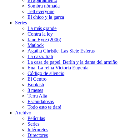
El apartamento
Sombra nómada
Tell everyone
El chico y la garza
Series
La más grande
Contra la ley
Jane Eyre (2006)
Matlock
Agatha Christie. Las Siete Esferas
La caza. Irati
La casa de papel. Berlín y la dama del armiño
Ena. La reina Victoria Eugenia
Código de silencio
El Centro
Bookish
8 meses
Terra Alta
Escandalosas
Todo esto te daré
Archivo
Películas
Series
Intérpretes
Directores