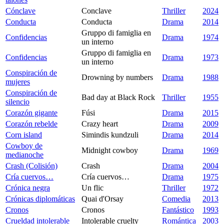
Cónclave
Conclave
Thriller
2024
Conducta
Conducta
Drama
2014
Gruppo di famiglia en
Confidencias
Drama
1974
un interno
Gruppo di famiglia en
Confidencias
Drama
1973
un interno
Conspiración de
Drowning by numbers
Drama
1988
mujeres
Conspiración de
Bad day at Black Rock
Thriller
1955
silencio
Corazón gigante
Fúsi
Drama
2015
Corazón rebelde
Crazy heart
Drama
2009
Corn island
Simindis kundzuli
Drama
2014
Cowboy de
Midnight cowboy
Drama
1969
medianoche
Crash (Colisión)
Crash
Drama
2004
Cría cuervos…
Cría cuervos…
Drama
1975
Crónica negra
Un flic
Thriller
1972
Crónicas diplomáticas
Quai d'Orsay
Comedia
2013
Cronos
Cronos
Fantástico
1993
Crueldad intolerable
Intolerable cruelty
Romántica
2003