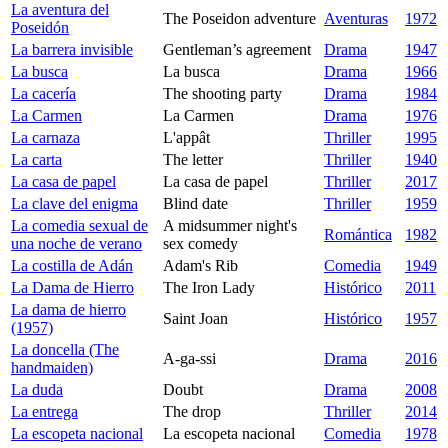
La aventura del
The Poseidon adventure
Aventuras
1972
Poseidón
La barrera invisible
Gentleman’s agreement
Drama
1947
La busca
La busca
Drama
1966
La cacería
The shooting party
Drama
1984
La Carmen
La Carmen
Drama
1976
La carnaza
L'appât
Thriller
1995
La carta
The letter
Thriller
1940
La casa de papel
La casa de papel
Thriller
2017
La clave del enigma
Blind date
Thriller
1959
La comedia sexual de
A midsummer night's
Romántica
1982
una noche de verano
sex comedy
La costilla de Adán
Adam's Rib
Comedia
1949
La Dama de Hierro
The Iron Lady
Histórico
2011
La dama de hierro
Saint Joan
Histórico
1957
(1957)
La doncella (The
A-ga-ssi
Drama
2016
handmaiden)
La duda
Doubt
Drama
2008
La entrega
The drop
Thriller
2014
La escopeta nacional
La escopeta nacional
Comedia
1978