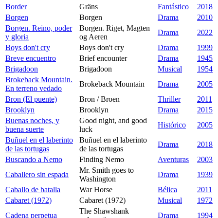
Border
Gräns
Fantástico
2018
Borgen
Borgen
Drama
2010
Borgen. Reino, poder
Borgen. Riget, Magten
Drama
2022
y gloria
og Aeren
Boys don't cry
Boys don't cry
Drama
1999
Breve encuentro
Brief encounter
Drama
1945
Brigadoon
Brigadoon
Musical
1954
Brokeback Mountain.
Brokeback Mountain
Drama
2005
En terreno vedado
Bron (El puente)
Bron / Broen
Thriller
2011
Brooklyn
Brooklyn
Drama
2015
Buenas noches, y
Good night, and good
Histórico
2005
buena suerte
luck
Buñuel en el laberinto
Buñuel en el laberinto
Drama
2018
de las tortugas
de las tortugas
Buscando a Nemo
Finding Nemo
Aventuras
2003
Mr. Smith goes to
Caballero sin espada
Drama
1939
Washington
Caballo de batalla
War Horse
Bélica
2011
Cabaret (1972)
Cabaret (1972)
Musical
1972
The Shawshank
Cadena perpetua
Drama
1994