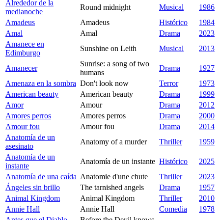
Alrededor de la
Round midnight
Musical
1986
medianoche
Amadeus
Amadeus
Histórico
1984
Amal
Amal
Drama
2023
Amanece en
Sunshine on Leith
Musical
2013
Edimburgo
Sunrise: a song of two
Amanecer
Drama
1927
humans
Amenaza en la sombra
Don't look now
Terror
1973
American beauty
American beauty
Drama
1999
Amor
Amour
Drama
2012
Amores perros
Amores perros
Drama
2000
Amour fou
Amour fou
Drama
2014
Anatomía de un
Anatomy of a murder
Thriller
1959
asesinato
Anatomía de un
Anatomía de un instante
Histórico
2025
instante
Anatomía de una caída
Anatomie d'une chute
Thriller
2023
Ángeles sin brillo
The tarnished angels
Drama
1957
Animal Kingdom
Animal Kingdom
Thriller
2010
Annie Hall
Annie Hall
Comedia
1978
Antes que el Diablo
Before the Devil knows