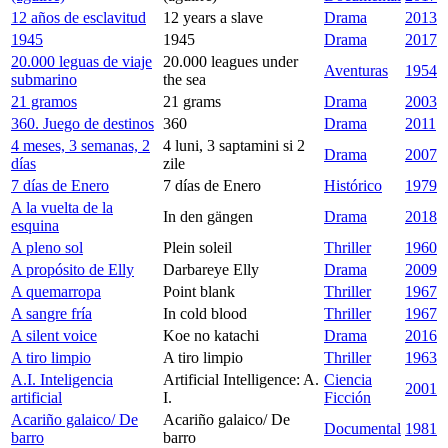
12 años de esclavitud
12 years a slave
Drama
2013
1945
1945
Drama
2017
20.000 leguas de viaje
20.000 leagues under
Aventuras
1954
submarino
the sea
21 gramos
21 grams
Drama
2003
360. Juego de destinos
360
Drama
2011
4 meses, 3 semanas, 2
4 luni, 3 saptamini si 2
Drama
2007
días
zile
7 días de Enero
7 días de Enero
Histórico
1979
A la vuelta de la
In den gängen
Drama
2018
esquina
A pleno sol
Plein soleil
Thriller
1960
A propósito de Elly
Darbareye Elly
Drama
2009
A quemarropa
Point blank
Thriller
1967
A sangre fría
In cold blood
Thriller
1967
A silent voice
Koe no katachi
Drama
2016
A tiro limpio
A tiro limpio
Thriller
1963
A.I. Inteligencia
Artificial Intelligence: A.
Ciencia
2001
artificial
I.
Ficción
Acariño galaico/ De
Acariño galaico/ De
Documental
1981
barro
barro