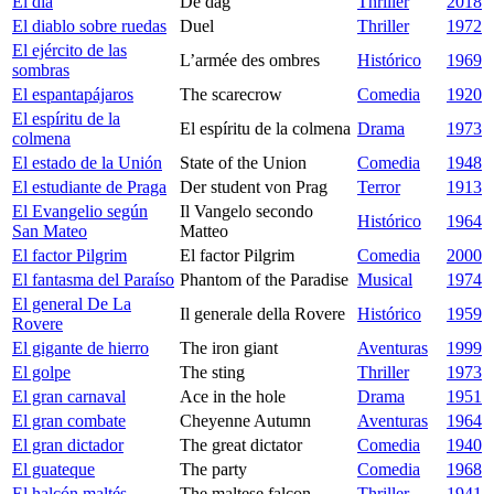
El día
De dag
Thriller
2018
El diablo sobre ruedas
Duel
Thriller
1972
El ejército de las
L’armée des ombres
Histórico
1969
sombras
El espantapájaros
The scarecrow
Comedia
1920
El espíritu de la
El espíritu de la colmena
Drama
1973
colmena
El estado de la Unión
State of the Union
Comedia
1948
El estudiante de Praga
Der student von Prag
Terror
1913
El Evangelio según
Il Vangelo secondo
Histórico
1964
San Mateo
Matteo
El factor Pilgrim
El factor Pilgrim
Comedia
2000
El fantasma del Paraíso
Phantom of the Paradise
Musical
1974
El general De La
Il generale della Rovere
Histórico
1959
Rovere
El gigante de hierro
The iron giant
Aventuras
1999
El golpe
The sting
Thriller
1973
El gran carnaval
Ace in the hole
Drama
1951
El gran combate
Cheyenne Autumn
Aventuras
1964
El gran dictador
The great dictator
Comedia
1940
El guateque
The party
Comedia
1968
El halcón maltés
The maltese falcon
Thriller
1941