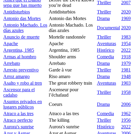
Thriller
2007
sepa que has muerto
you’re dead
Antidisturbios
Antidisturbios
Thriller
2020
Antonio das Mortes
Antonio das Mortes
Drama
1969
Antonio Machado. Los
Antonio Machado. Los
Documental
2020
días azules
días azules
Anuncio de muerte
Mortelle randonnée
Thriller
1983
Apache
Apache
Aventuras
1954
Argentina, 1985
Argentina, 1985
Histórico
2022
Armas al hombro
Shoulder arms
Comedia
1918
Arrebato
Arrebato
Drama
1979
Arresto preventivo
Garde à vue
Thriller
1981
Arroz amargo
Riso amaro
Drama
1948
Asalto y robo al tren
The great robbery train
Aventuras
1903
Ascensor para el
Ascenseur pour
Thriller
1958
cadalso
l’échafaud
Asuntos privados en
Coeurs
Drama
2006
lugares públicos
Atraco a las tres
Atraco a las tres
Comedia
1962
Atraco perfecto
The killing
Thriller
1956
Aurora's sunrise
Aurora's sunrise
Histórico
2022
Azur y Asmar
Azur et Asmar
Aventuras
2006