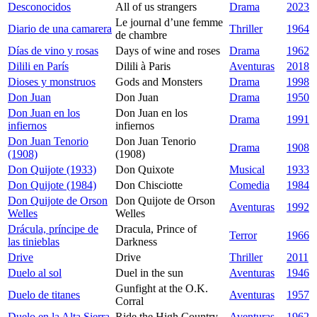
Desconocidos
All of us strangers
Drama
2023
Le journal d’une femme
Diario de una camarera
Thriller
1964
de chambre
Días de vino y rosas
Days of wine and roses
Drama
1962
Dilili en París
Dilili à Paris
Aventuras
2018
Dioses y monstruos
Gods and Monsters
Drama
1998
Don Juan
Don Juan
Drama
1950
Don Juan en los
Don Juan en los
Drama
1991
infiernos
infiernos
Don Juan Tenorio
Don Juan Tenorio
Drama
1908
(1908)
(1908)
Don Quijote (1933)
Don Quixote
Musical
1933
Don Quijote (1984)
Don Chisciotte
Comedia
1984
Don Quijote de Orson
Don Quijote de Orson
Aventuras
1992
Welles
Welles
Drácula, príncipe de
Dracula, Prince of
Terror
1966
las tinieblas
Darkness
Drive
Drive
Thriller
2011
Duelo al sol
Duel in the sun
Aventuras
1946
Gunfight at the O.K.
Duelo de titanes
Aventuras
1957
Corral
Duelo en la Alta Sierra
Ride the High Country
Aventuras
1962