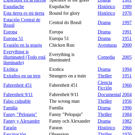
Esquilache
Esquilache
Histórico
1989
Esta tierra es mi tierra
Bound for glory
Histórico
1976
Estación Central de
Central do Brasil
Drama
1997
Brasil
Europa
Europa
Drama
1991
Europa 51
Europa 51
Drama
1951
Evasión en la granja
Chicken Run
Aventuras
2000
Everything is
Everything is
illuminated (Todo está
Comedia
2005
illuminated
iluminado)
Exótica
Exotica
Drama
1994
Extraños en un tren
Strangers on a train
Thriller
1951
Ciencia
Fahrenheit 451
Fahrenheit 451
1966
Ficción
Fahrenheit 9/11
Fahrenheit 9/11
Documental
2004
Falso culpable
The wrong man
Thriller
1956
Familia
Familia
Drama
1996
Fanny "Pelopaja"
Fanny "Pelopaja"
Thriller
1984
Fanny y Alexander
Fanny och Alexander
Drama
1982
Faraón
Faraon
Histórico
1966
Fascinación
Obsession
Thriller
1976