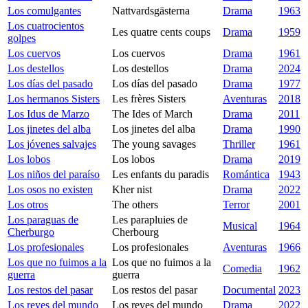
Los comulgantes
Nattvardsgästerna
Drama
1963
Los cuatrocientos
Les quatre cents coups
Drama
1959
golpes
Los cuervos
Los cuervos
Drama
1961
Los destellos
Los destellos
Drama
2024
Los días del pasado
Los días del pasado
Drama
1977
Los hermanos Sisters
Les frères Sisters
Aventuras
2018
Los Idus de Marzo
The Ides of March
Drama
2011
Los jinetes del alba
Los jinetes del alba
Drama
1990
Los jóvenes salvajes
The young savages
Thriller
1961
Los lobos
Los lobos
Drama
2019
Los niños del paraíso
Les enfants du paradis
Romántica
1943
Los osos no existen
Kher nist
Drama
2022
Los otros
The others
Terror
2001
Los paraguas de
Les parapluies de
Musical
1964
Cherburgo
Cherbourg
Los profesionales
Los profesionales
Aventuras
1966
Los que no fuimos a la
Los que no fuimos a la
Comedia
1962
guerra
guerra
Los restos del pasar
Los restos del pasar
Documental
2023
Los reyes del mundo
Los reyes del mundo
Drama
2022