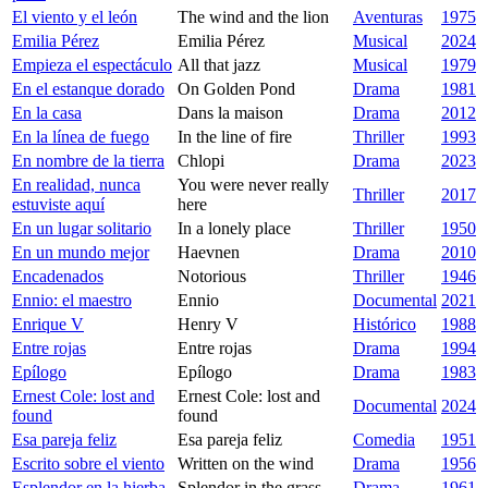
El viento y el león
The wind and the lion
Aventuras
1975
Emilia Pérez
Emilia Pérez
Musical
2024
Empieza el espectáculo
All that jazz
Musical
1979
En el estanque dorado
On Golden Pond
Drama
1981
En la casa
Dans la maison
Drama
2012
En la línea de fuego
In the line of fire
Thriller
1993
En nombre de la tierra
Chlopi
Drama
2023
En realidad, nunca
You were never really
Thriller
2017
estuviste aquí
here
En un lugar solitario
In a lonely place
Thriller
1950
En un mundo mejor
Haevnen
Drama
2010
Encadenados
Notorious
Thriller
1946
Ennio: el maestro
Ennio
Documental
2021
Enrique V
Henry V
Histórico
1988
Entre rojas
Entre rojas
Drama
1994
Epílogo
Epílogo
Drama
1983
Ernest Cole: lost and
Ernest Cole: lost and
Documental
2024
found
found
Esa pareja feliz
Esa pareja feliz
Comedia
1951
Escrito sobre el viento
Written on the wind
Drama
1956
Esplendor en la hierba
Splendor in the grass
Drama
1961