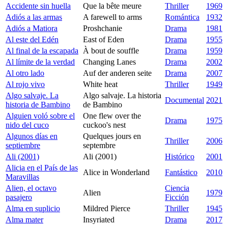
Accidente sin huella
Que la bête meure
Thriller
1969
Adiós a las armas
A farewell to arms
Romántica
1932
Adiós a Matiora
Proshchanie
Drama
1981
Al este del Edén
East of Eden
Drama
1955
Al final de la escapada
À bout de souffle
Drama
1959
Al límite de la verdad
Changing Lanes
Drama
2002
Al otro lado
Auf der anderen seite
Drama
2007
Al rojo vivo
White heat
Thriller
1949
Algo salvaje. La
Algo salvaje. La historia
Documental
2021
historia de Bambino
de Bambino
Alguien voló sobre el
One flew over the
Drama
1975
nido del cuco
cuckoo's nest
Algunos días en
Quelques jours en
Thriller
2006
septiembre
septembre
Ali (2001)
Ali (2001)
Histórico
2001
Alicia en el País de las
Alice in Wonderland
Fantástico
2010
Maravillas
Alien, el octavo
Ciencia
Alien
1979
pasajero
Ficción
Alma en suplicio
Mildred Pierce
Thriller
1945
Alma mater
Insyriated
Drama
2017