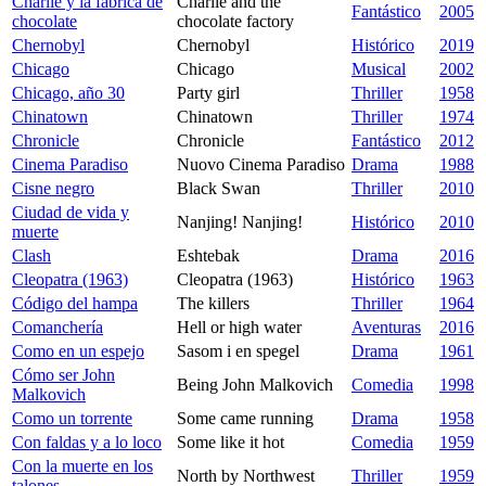
Charlie y la fábrica de
Charlie and the
Fantástico
2005
chocolate
chocolate factory
Chernobyl
Chernobyl
Histórico
2019
Chicago
Chicago
Musical
2002
Chicago, año 30
Party girl
Thriller
1958
Chinatown
Chinatown
Thriller
1974
Chronicle
Chronicle
Fantástico
2012
Cinema Paradiso
Nuovo Cinema Paradiso
Drama
1988
Cisne negro
Black Swan
Thriller
2010
Ciudad de vida y
Nanjing! Nanjing!
Histórico
2010
muerte
Clash
Eshtebak
Drama
2016
Cleopatra (1963)
Cleopatra (1963)
Histórico
1963
Código del hampa
The killers
Thriller
1964
Comanchería
Hell or high water
Aventuras
2016
Como en un espejo
Sasom i en spegel
Drama
1961
Cómo ser John
Being John Malkovich
Comedia
1998
Malkovich
Como un torrente
Some came running
Drama
1958
Con faldas y a lo loco
Some like it hot
Comedia
1959
Con la muerte en los
North by Northwest
Thriller
1959
talones