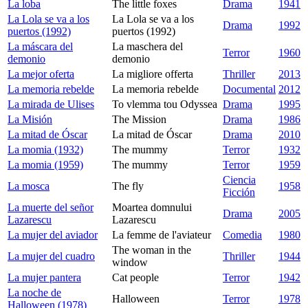
La loba
The little foxes
Drama
1941
La Lola se va a los
La Lola se va a los
Drama
1992
puertos (1992)
puertos (1992)
La máscara del
La maschera del
Terror
1960
demonio
demonio
La mejor oferta
La migliore offerta
Thriller
2013
La memoria rebelde
La memoria rebelde
Documental
2012
La mirada de Ulises
To vlemma tou Odyssea
Drama
1995
La Misión
The Mission
Drama
1986
La mitad de Óscar
La mitad de Óscar
Drama
2010
La momia (1932)
The mummy
Terror
1932
La momia (1959)
The mummy
Terror
1959
Ciencia
La mosca
The fly
1958
Ficción
La muerte del señor
Moartea domnului
Drama
2005
Lazarescu
Lazarescu
La mujer del aviador
La femme de l'aviateur
Comedia
1980
The woman in the
La mujer del cuadro
Thriller
1944
window
La mujer pantera
Cat people
Terror
1942
La noche de
Halloween
Terror
1978
Halloween (1978)