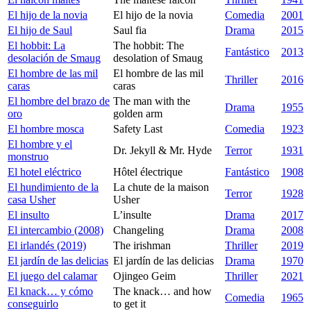
El hijo de la novia
El hijo de la novia
Comedia
2001
El hijo de Saul
Saul fia
Drama
2015
El hobbit: La
The hobbit: The
Fantástico
2013
desolación de Smaug
desolation of Smaug
El hombre de las mil
El hombre de las mil
Thriller
2016
caras
caras
El hombre del brazo de
The man with the
Drama
1955
oro
golden arm
El hombre mosca
Safety Last
Comedia
1923
El hombre y el
Dr. Jekyll & Mr. Hyde
Terror
1931
monstruo
El hotel eléctrico
Hôtel électrique
Fantástico
1908
El hundimiento de la
La chute de la maison
Terror
1928
casa Usher
Usher
El insulto
L’insulte
Drama
2017
El intercambio (2008)
Changeling
Drama
2008
El irlandés (2019)
The irishman
Thriller
2019
El jardín de las delicias
El jardín de las delicias
Drama
1970
El juego del calamar
Ojingeo Geim
Thriller
2021
El knack… y cómo
The knack… and how
Comedia
1965
conseguirlo
to get it