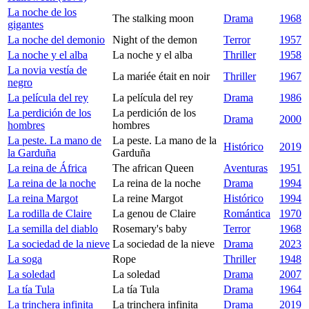
La noche de los
The stalking moon
Drama
1968
gigantes
La noche del demonio
Night of the demon
Terror
1957
La noche y el alba
La noche y el alba
Thriller
1958
La novia vestía de
La mariée était en noir
Thriller
1967
negro
La película del rey
La película del rey
Drama
1986
La perdición de los
La perdición de los
Drama
2000
hombres
hombres
La peste. La mano de
La peste. La mano de la
Histórico
2019
la Garduña
Garduña
La reina de África
The african Queen
Aventuras
1951
La reina de la noche
La reina de la noche
Drama
1994
La reina Margot
La reine Margot
Histórico
1994
La rodilla de Claire
La genou de Claire
Romántica
1970
La semilla del diablo
Rosemary's baby
Terror
1968
La sociedad de la nieve
La sociedad de la nieve
Drama
2023
La soga
Rope
Thriller
1948
La soledad
La soledad
Drama
2007
La tía Tula
La tía Tula
Drama
1964
La trinchera infinita
La trinchera infinita
Drama
2019