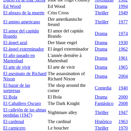
Ed Wood
Ed Wood
Drama
1994
El abrazo de la muerte
Criss Cross
Thriller
1949
Der amerikanische
El amigo americano
Thriller
1977
freund
El amor del capitán
El amor del capitán
Drama
1974
Brando
Brando
El ángel azul
Der blaue engel
Drama
1930
El ángel exterminador
El ángel exterminador
Drama
1962
El año pasado en
L'année dernière à
Drama
1961
Marienbad
Marienbad
El arte de vivir
El arte de vivir
Drama
1965
El asesinato de Richard
The assassination of
Drama
2004
Nixon
Richard Nixon
El bazar de las
The shop around the
Comedia
1940
sorpresas
corner
El Bola
El Bola
Drama
2000
El Caballero Oscuro
The Dark Knight
Fantástico
2008
El callejón de las almas
Nightmare alley
Thriller
1947
perdidas (1947)
El cardenal
The cardinal
Histórico
1963
El carnicero
Le boucher
Thriller
1970