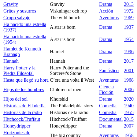
Gravity
Gravity
Drama
2013
Gritos y susurros
Viskningar och rop
Acción
1972
Grupo salvaje
The wild bunch
Aventuras
1969
Ha nacido una estrella
A star is born
Drama
1937
(1937)
Ha nacido una estrella
A star is born
Drama
1954
(1954)
Hamlet de Kenneth
Hamlet
Drama
1996
Branagh
Hannah
Hannah
Drama
2017
Harry Potter y la
Harry Potter and the
Fantástico
2001
Piedra Filosofal
Sorcerer's Stone
Hasta que llegó su hora
C’era una volta il West
Aventuras
1968
Ciencia
Hijos de los hombres
Children of men
2006
Ficción
Hijos del sol
Khorshid
Drama
2020
Historias de Filadelfia
The Philadelphia story
Comedia
1940
Historias de la radio
Historias de la radio
Comedia
1955
Hitchcock/Truffaut
Hitchcock/Truffaut
Documental
2015
Honeydripper
Honeydripper
Drama
2007
Horizontes de
The big country
Aventuras
1958