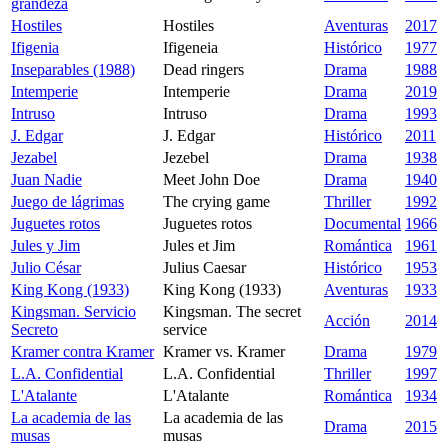
grandeza
Hostiles
Hostiles
Aventuras
2017
Ifigenia
Ifigeneia
Histórico
1977
Inseparables (1988)
Dead ringers
Drama
1988
Intemperie
Intemperie
Drama
2019
Intruso
Intruso
Drama
1993
J. Edgar
J. Edgar
Histórico
2011
Jezabel
Jezebel
Drama
1938
Juan Nadie
Meet John Doe
Drama
1940
Juego de lágrimas
The crying game
Thriller
1992
Juguetes rotos
Juguetes rotos
Documental
1966
Jules y Jim
Jules et Jim
Romántica
1961
Julio César
Julius Caesar
Histórico
1953
King Kong (1933)
King Kong (1933)
Aventuras
1933
Kingsman. Servicio
Kingsman. The secret
Acción
2014
Secreto
service
Kramer contra Kramer
Kramer vs. Kramer
Drama
1979
L.A. Confidential
L.A. Confidential
Thriller
1997
L'Atalante
L'Atalante
Romántica
1934
La academia de las
La academia de las
Drama
2015
musas
musas