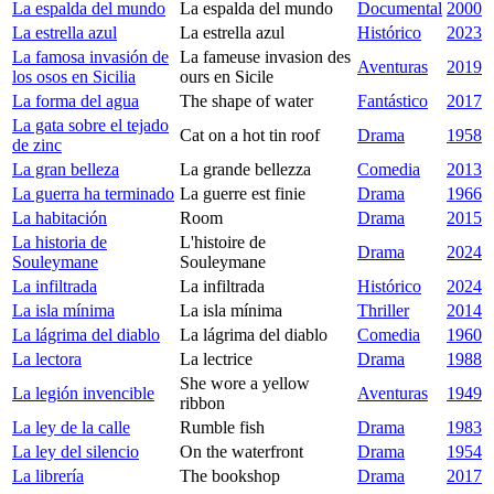
La espalda del mundo
La espalda del mundo
Documental
2000
La estrella azul
La estrella azul
Histórico
2023
La famosa invasión de
La fameuse invasion des
Aventuras
2019
los osos en Sicilia
ours en Sicile
La forma del agua
The shape of water
Fantástico
2017
La gata sobre el tejado
Cat on a hot tin roof
Drama
1958
de zinc
La gran belleza
La grande bellezza
Comedia
2013
La guerra ha terminado
La guerre est finie
Drama
1966
La habitación
Room
Drama
2015
La historia de
L'histoire de
Drama
2024
Souleymane
Souleymane
La infiltrada
La infiltrada
Histórico
2024
La isla mínima
La isla mínima
Thriller
2014
La lágrima del diablo
La lágrima del diablo
Comedia
1960
La lectora
La lectrice
Drama
1988
She wore a yellow
La legión invencible
Aventuras
1949
ribbon
La ley de la calle
Rumble fish
Drama
1983
La ley del silencio
On the waterfront
Drama
1954
La librería
The bookshop
Drama
2017