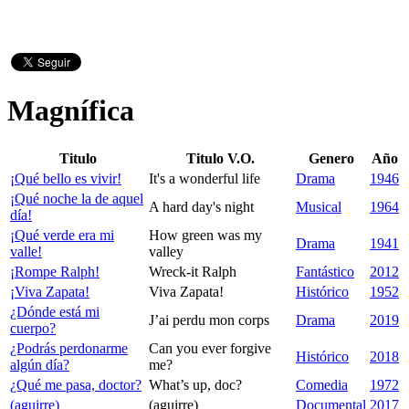
Magnífica
Titulo
Titulo V.O.
Genero
Año
¡Qué bello es vivir!
It's a wonderful life
Drama
1946
¡Qué noche la de aquel
A hard day's night
Musical
1964
día!
¡Qué verde era mi
How green was my
Drama
1941
valle!
valley
¡Rompe Ralph!
Wreck-it Ralph
Fantástico
2012
¡Viva Zapata!
Viva Zapata!
Histórico
1952
¿Dónde está mi
J’ai perdu mon corps
Drama
2019
cuerpo?
¿Podrás perdonarme
Can you ever forgive
Histórico
2018
algún día?
me?
¿Qué me pasa, doctor?
What’s up, doc?
Comedia
1972
(aguirre)
(aguirre)
Documental
2017