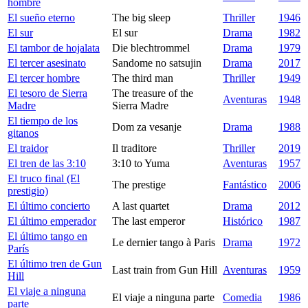
hombre
El sueño eterno
The big sleep
Thriller
1946
El sur
El sur
Drama
1982
El tambor de hojalata
Die blechtrommel
Drama
1979
El tercer asesinato
Sandome no satsujin
Drama
2017
El tercer hombre
The third man
Thriller
1949
El tesoro de Sierra
The treasure of the
Aventuras
1948
Madre
Sierra Madre
El tiempo de los
Dom za vesanje
Drama
1988
gitanos
El traidor
Il traditore
Thriller
2019
El tren de las 3:10
3:10 to Yuma
Aventuras
1957
El truco final (El
The prestige
Fantástico
2006
prestigio)
El último concierto
A last quartet
Drama
2012
El último emperador
The last emperor
Histórico
1987
El último tango en
Le dernier tango à Paris
Drama
1972
París
El último tren de Gun
Last train from Gun Hill
Aventuras
1959
Hill
El viaje a ninguna
El viaje a ninguna parte
Comedia
1986
parte