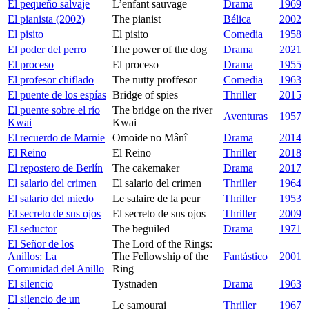
El pequeño salvaje
L’enfant sauvage
Drama
1969
El pianista (2002)
The pianist
Bélica
2002
El pisito
El pisito
Comedia
1958
El poder del perro
The power of the dog
Drama
2021
El proceso
El proceso
Drama
1955
El profesor chiflado
The nutty proffesor
Comedia
1963
El puente de los espías
Bridge of spies
Thriller
2015
El puente sobre el río
The bridge on the river
Aventuras
1957
Kwai
Kwai
El recuerdo de Marnie
Omoide no Mânî
Drama
2014
El Reino
El Reino
Thriller
2018
El repostero de Berlín
The cakemaker
Drama
2017
El salario del crimen
El salario del crimen
Thriller
1964
El salario del miedo
Le salaire de la peur
Thriller
1953
El secreto de sus ojos
El secreto de sus ojos
Thriller
2009
El seductor
The beguiled
Drama
1971
El Señor de los
The Lord of the Rings:
Anillos: La
The Fellowship of the
Fantástico
2001
Comunidad del Anillo
Ring
El silencio
Tystnaden
Drama
1963
El silencio de un
Le samourai
Thriller
1967