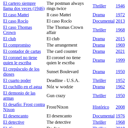
El cartero siempre
The postman always
Thriller
1946
llama dos veces (1946)
rings twice
El caso Mattei
Il caso Mattei
Drama
1972
El caso Rocío
El caso Rocío
Documental
2013
El caso Thomas
The Thomas Crown
Thriller
1968
Crown
affair
El club
El club
Drama
2015
El compromiso
The arrangement
Drama
1969
El contador de cartas
The card counter
Drama
2021
El coronel no tiene
El coronel no tiene
Drama
1999
quien le escriba
quien le escriba
El crepúsculo de los
Sunset Boulevard
Drama
1950
dioses
El cuarto poder
Deadline - U.S.A.
Thriller
1952
El cuchillo en el agua
Nóz w wodzie
Drama
1962
El demonio de las
Gun crazy
Thriller
1950
armas
El desafío: Frost contra
Frost/Nixon
Histórico
2008
Nixon
El desencanto
El desencanto
Documental
1976
El detective
The detective
Thriller
1968