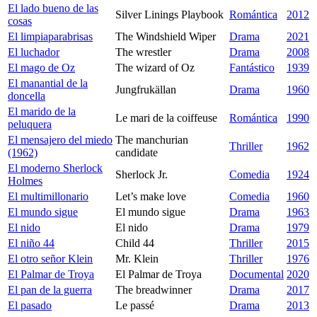
El lado bueno de las
Silver Linings Playbook
Romántica
2012
cosas
El limpiaparabrisas
The Windshield Wiper
Drama
2021
El luchador
The wrestler
Drama
2008
El mago de Oz
The wizard of Oz
Fantástico
1939
El manantial de la
Jungfrukällan
Drama
1960
doncella
El marido de la
Le mari de la coiffeuse
Romántica
1990
peluquera
El mensajero del miedo
The manchurian
Thriller
1962
(1962)
candidate
El moderno Sherlock
Sherlock Jr.
Comedia
1924
Holmes
El multimillonario
Let’s make love
Comedia
1960
El mundo sigue
El mundo sigue
Drama
1963
El nido
El nido
Drama
1979
El niño 44
Child 44
Thriller
2015
El otro señor Klein
Mr. Klein
Thriller
1976
El Palmar de Troya
El Palmar de Troya
Documental
2020
El pan de la guerra
The breadwinner
Drama
2017
El pasado
Le passé
Drama
2013