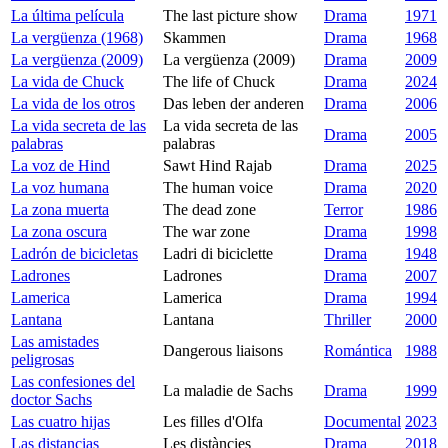
La última película
The last picture show
Drama
1971
La vergüenza (1968)
Skammen
Drama
1968
La vergüenza (2009)
La vergüenza (2009)
Drama
2009
La vida de Chuck
The life of Chuck
Drama
2024
La vida de los otros
Das leben der anderen
Drama
2006
La vida secreta de las
La vida secreta de las
Drama
2005
palabras
palabras
La voz de Hind
Sawt Hind Rajab
Drama
2025
La voz humana
The human voice
Drama
2020
La zona muerta
The dead zone
Terror
1986
La zona oscura
The war zone
Drama
1998
Ladrón de bicicletas
Ladri di biciclette
Drama
1948
Ladrones
Ladrones
Drama
2007
Lamerica
Lamerica
Drama
1994
Lantana
Lantana
Thriller
2000
Las amistades
Dangerous liaisons
Romántica
1988
peligrosas
Las confesiones del
La maladie de Sachs
Drama
1999
doctor Sachs
Las cuatro hijas
Les filles d'Olfa
Documental
2023
Las distancias
Les distàncies
Drama
2018