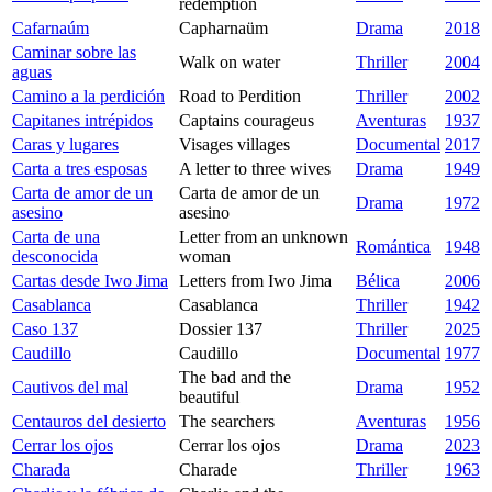
redemption
Cafarnaúm
Capharnaüm
Drama
2018
Caminar sobre las
Walk on water
Thriller
2004
aguas
Camino a la perdición
Road to Perdition
Thriller
2002
Capitanes intrépidos
Captains courageus
Aventuras
1937
Caras y lugares
Visages villages
Documental
2017
Carta a tres esposas
A letter to three wives
Drama
1949
Carta de amor de un
Carta de amor de un
Drama
1972
asesino
asesino
Carta de una
Letter from an unknown
Romántica
1948
desconocida
woman
Cartas desde Iwo Jima
Letters from Iwo Jima
Bélica
2006
Casablanca
Casablanca
Thriller
1942
Caso 137
Dossier 137
Thriller
2025
Caudillo
Caudillo
Documental
1977
The bad and the
Cautivos del mal
Drama
1952
beautiful
Centauros del desierto
The searchers
Aventuras
1956
Cerrar los ojos
Cerrar los ojos
Drama
2023
Charada
Charade
Thriller
1963