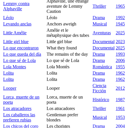
Alphaville, une étrange
Lemmy contra
aventure de Lemmy
Thriller
1965
Alphaville
Caution
Léolo
Léolo
Drama
1992
Levando anclas
Anchors aweigh
Musical
1945
Amélie et le
Little Amélie
Aventuras
2025
métaphysique des tubes
Little girl blue
Little girl blue
Documental
2023
Lo que encontraron
What they found
Documental
2025
Lo que queda del día
The remains of the day
Drama
1993
Lo que sé de Lola
Lo que sé de Lola
Drama
2006
Lola Montes
Lola Montès
Romántica
1955
Lolita
Lolita
Drama
1962
Lolita
Lolita
Drama
1962
Ciencia
Looper
Looper
2012
Ficción
Lorca, muerte de un
Lorca, muerte de un
Histórico
1987
poeta
poeta
Los atracadores
Los atracadores
Thriller
1961
Los caballeros las
Gentleman prefer
Musical
1953
prefieren rubias
blondes
Los chicos del coro
Les choristes
Drama
2004