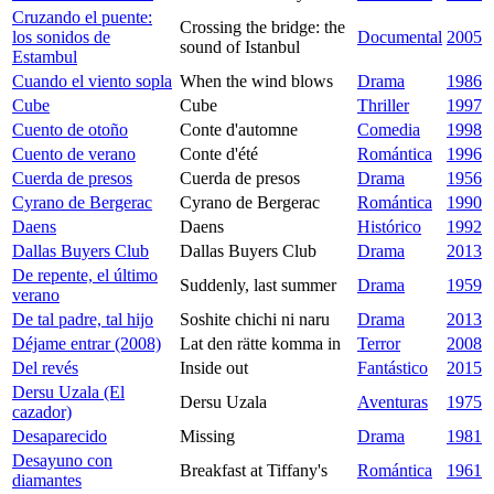
Cruzando el puente:
Crossing the bridge: the
los sonidos de
Documental
2005
sound of Istanbul
Estambul
Cuando el viento sopla
When the wind blows
Drama
1986
Cube
Cube
Thriller
1997
Cuento de otoño
Conte d'automne
Comedia
1998
Cuento de verano
Conte d'été
Romántica
1996
Cuerda de presos
Cuerda de presos
Drama
1956
Cyrano de Bergerac
Cyrano de Bergerac
Romántica
1990
Daens
Daens
Histórico
1992
Dallas Buyers Club
Dallas Buyers Club
Drama
2013
De repente, el último
Suddenly, last summer
Drama
1959
verano
De tal padre, tal hijo
Soshite chichi ni naru
Drama
2013
Déjame entrar (2008)
Lat den rätte komma in
Terror
2008
Del revés
Inside out
Fantástico
2015
Dersu Uzala (El
Dersu Uzala
Aventuras
1975
cazador)
Desaparecido
Missing
Drama
1981
Desayuno con
Breakfast at Tiffany's
Romántica
1961
diamantes