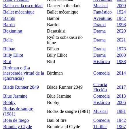
Bailar en la oscuridad
Dancer in the dark
Musical
2000
Ballet mécanique
Ballet mécanique
Fantástico
1924
Bambi
Bambi
Aventuras
1942
Barrio
Barrio
Drama
1998
Beginning
Dasatskisi
Drama
2020
Ryû to sobakasu no
Belle
Drama
2021
hime
Bilbao
Bilbao
Drama
1978
Billy Elliot
Billy Elliot
Drama
2000
Bird
Bird
Histórico
1988
Birdman o (La
inesperada virtud de la
Birdman
Comedia
2014
ignorancia)
Ciencia
Blade Runner 2049
Blade Runner 2049
2017
Ficción
Blue Jasmine
Blue Jasmine
Comedia
2013
Bobby
Bobby
Histórico
2006
Bodas de sangre
Bodas de sangre (1981)
Musical
1981
(1981)
Bola de fuego
Ball of fire
Comedia
1942
Bonnie y Clyde
Bonnie and Clyde
Thriller
1967