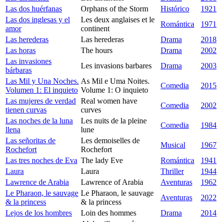
Las dos huérfanas
Orphans of the Storm
Histórico
1921
Las dos inglesas y el
Les deux anglaises et le
Romántica
1971
amor
continent
Las herederas
Las herederas
Drama
2018
Las horas
The hours
Drama
2002
Las invasiones
Les invasions barbares
Drama
2003
bárbaras
Las Mil y Una Noches.
As Mil e Uma Noites.
Comedia
2015
Volumen 1: El inquieto
Volume 1: O inquieto
Las mujeres de verdad
Real women have
Comedia
2002
tienen curvas
curves
Las noches de la luna
Les nuits de la pleine
Comedia
1984
llena
lune
Las señoritas de
Les demoiselles de
Musical
1967
Rochefort
Rochefort
Las tres noches de Eva
The lady Eve
Romántica
1941
Laura
Laura
Thriller
1944
Lawrence de Arabia
Lawrence of Arabia
Aventuras
1962
Le Pharaon, le sauvage
Le Pharaon, le sauvage
Aventuras
2022
& la princess
& la princess
Lejos de los hombres
Loin des hommes
Drama
2014