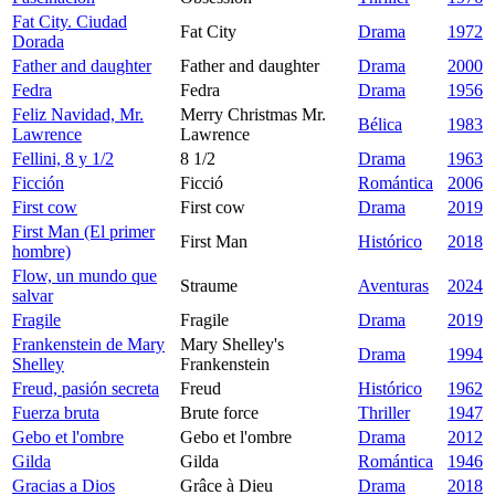
Fat City. Ciudad
Fat City
Drama
1972
Dorada
Father and daughter
Father and daughter
Drama
2000
Fedra
Fedra
Drama
1956
Feliz Navidad, Mr.
Merry Christmas Mr.
Bélica
1983
Lawrence
Lawrence
Fellini, 8 y 1/2
8 1/2
Drama
1963
Ficción
Ficció
Romántica
2006
First cow
First cow
Drama
2019
First Man (El primer
First Man
Histórico
2018
hombre)
Flow, un mundo que
Straume
Aventuras
2024
salvar
Fragile
Fragile
Drama
2019
Frankenstein de Mary
Mary Shelley's
Drama
1994
Shelley
Frankenstein
Freud, pasión secreta
Freud
Histórico
1962
Fuerza bruta
Brute force
Thriller
1947
Gebo et l'ombre
Gebo et l'ombre
Drama
2012
Gilda
Gilda
Romántica
1946
Gracias a Dios
Grâce à Dieu
Drama
2018