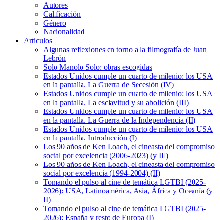
Autores
Calificación
Género
Nacionalidad
Articulos
Algunas reflexiones en torno a la filmografía de Juan
Lebrón
Solo Manolo Solo: obras escogidas
Estados Unidos cumple un cuarto de milenio: los USA
en la pantalla. La Guerra de Secesión (IV)
Estados Unidos cumple un cuarto de milenio: los USA
en la pantalla. La esclavitud y su abolición (III)
Estados Unidos cumple un cuarto de milenio: los USA
en la pantalla. La Guerra de la Independencia (II)
Estados Unidos cumple un cuarto de milenio: los USA
en la pantalla. Introducción (I)
Los 90 años de Ken Loach, el cineasta del compromiso
social por excelencia (2006-2023) (y III)
Los 90 años de Ken Loach, el cineasta del compromiso
social por excelencia (1994-2004) (II)
Tomando el pulso al cine de temática LGTBI (2025-
2026): USA, Latinoamérica, Asia, África y Oceanía (y
II)
Tomando el pulso al cine de temática LGTBI (2025-
2026): España y resto de Europa (I)