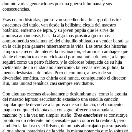
durante varias generaciones por una guerra inhumana y sus
consecuencias.
Esas cuatro historias, que se van sucediendo a lo largo de las tres
estaciones del título, van desde la bellísima elegía del maestro
botánico, enfermo de lepra, y su joven pupila que le sirve de
amorosa amanuense, hasta la algo más prosaica (pero más
comprometida socialmente) del chiquillo obligado a vender baratijas
en la calle para ganarse míseramente la vida. Las otras dos historias
tampoco carecen de interés: la fascinación, el amor sin ambages que
siente el conductor de un ciclo-taxi por una putita de hotel, a la que
seguirá como un perro faldero, y la dolorosa búsqueda de su hija
vietnamita de un ciudadano americano, tal vez la menos pulida, la
menos desbastada de todas. Pero el conjunto, a pesar de su
diversidad temática, no chirría casi nunca, consiguiendo el director,
Bui, una unidad temática casi siempre envidiable.
Con algunas escenas absolutamente deslumbrantes, como la agonía
del maestro leproso escuchando extasiado una sencilla canción
popular que le devuelve a la pureza de su infancia, o el momento
mágico en que el ciclotaxista consigue ofrecer a su amada su
máximo (y a la vez tan simple) sueño,
Tres estaciones
se constituye
pronto en un referente indispensable para conocer la realidad, pero
también la fantasía y el lirismo, de un país aherrojado por su pasado
al que ahora, paradojas de la vida, la misma potencia que lo sojuzgó,