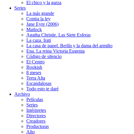
El chico y la garza
Series
La más grande
Contra la ley
Jane Eyre (2006)
Matlock
Agatha Christie. Las Siete Esferas
La caza. Irati
La casa de papel. Berlín y la dama del armiño
Ena. La reina Victoria Eugenia
Código de silencio
El Centro
Bookish
8 meses
Terra Alta
Escandalosas
Todo esto te daré
Archivo
Películas
Series
Intérpretes
Directores
Creadores
Productoras
Año