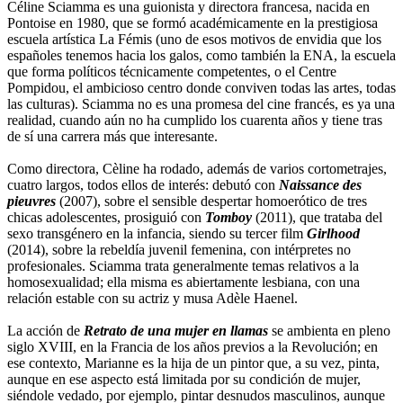
Céline Sciamma es una guionista y directora francesa, nacida en
Pontoise en 1980, que se formó académicamente en la prestigiosa
escuela artística La Fémis (uno de esos motivos de envidia que los
españoles tenemos hacia los galos, como también la ENA, la escuela
que forma políticos técnicamente competentes, o el Centre
Pompidou, el ambicioso centro donde conviven todas las artes, todas
las culturas). Sciamma no es una promesa del cine francés, es ya una
realidad, cuando aún no ha cumplido los cuarenta años y tiene tras
de sí una carrera más que interesante.
Como directora, Cèline ha rodado, además de varios cortometrajes,
cuatro largos, todos ellos de interés: debutó con
Naissance des
pieuvres
(2007), sobre el sensible despertar homoerótico de tres
chicas adolescentes, prosiguió con
Tomboy
(2011), que trataba del
sexo transgénero en la infancia, siendo su tercer film
Girlhood
(2014), sobre la rebeldía juvenil femenina, con intérpretes no
profesionales. Sciamma trata generalmente temas relativos a la
homosexualidad; ella misma es abiertamente lesbiana, con una
relación estable con su actriz y musa Adèle Haenel.
La acción de
Retrato de una mujer en llamas
se ambienta en pleno
siglo XVIII, en la Francia de los años previos a la Revolución; en
ese contexto, Marianne es la hija de un pintor que, a su vez, pinta,
aunque en ese aspecto está limitada por su condición de mujer,
siéndole vedado, por ejemplo, pintar desnudos masculinos, aunque