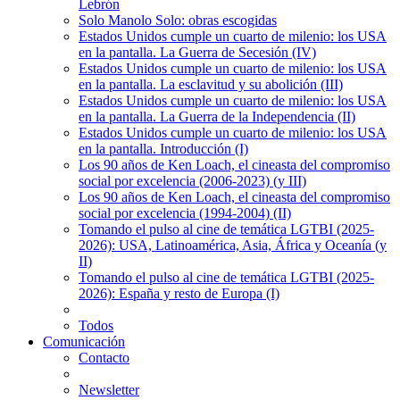
Lebrón
Solo Manolo Solo: obras escogidas
Estados Unidos cumple un cuarto de milenio: los USA
en la pantalla. La Guerra de Secesión (IV)
Estados Unidos cumple un cuarto de milenio: los USA
en la pantalla. La esclavitud y su abolición (III)
Estados Unidos cumple un cuarto de milenio: los USA
en la pantalla. La Guerra de la Independencia (II)
Estados Unidos cumple un cuarto de milenio: los USA
en la pantalla. Introducción (I)
Los 90 años de Ken Loach, el cineasta del compromiso
social por excelencia (2006-2023) (y III)
Los 90 años de Ken Loach, el cineasta del compromiso
social por excelencia (1994-2004) (II)
Tomando el pulso al cine de temática LGTBI (2025-
2026): USA, Latinoamérica, Asia, África y Oceanía (y
II)
Tomando el pulso al cine de temática LGTBI (2025-
2026): España y resto de Europa (I)
Todos
Comunicación
Contacto
Newsletter