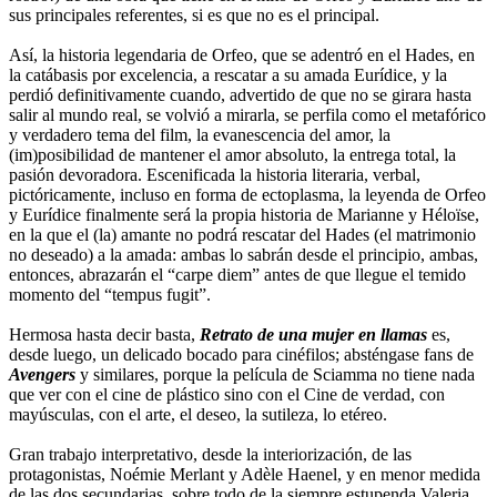
sus principales referentes, si es que no es el principal.
Así, la historia legendaria de Orfeo, que se adentró en el Hades, en
la catábasis por excelencia, a rescatar a su amada Eurídice, y la
perdió definitivamente cuando, advertido de que no se girara hasta
salir al mundo real, se volvió a mirarla, se perfila como el metafórico
y verdadero tema del film, la evanescencia del amor, la
(im)posibilidad de mantener el amor absoluto, la entrega total, la
pasión devoradora. Escenificada la historia literaria, verbal,
pictóricamente, incluso en forma de ectoplasma, la leyenda de Orfeo
y Eurídice finalmente será la propia historia de Marianne y Héloïse,
en la que el (la) amante no podrá rescatar del Hades (el matrimonio
no deseado) a la amada: ambas lo sabrán desde el principio, ambas,
entonces, abrazarán el “carpe diem” antes de que llegue el temido
momento del “tempus fugit”.
Hermosa hasta decir basta,
Retrato de una mujer en llamas
es,
desde luego, un delicado bocado para cinéfilos; absténgase fans de
Avengers
y similares, porque la película de Sciamma no tiene nada
que ver con el cine de plástico sino con el Cine de verdad, con
mayúsculas, con el arte, el deseo, la sutileza, lo etéreo.
Gran trabajo interpretativo, desde la interiorización, de las
protagonistas, Noémie Merlant y Adèle Haenel, y en menor medida
de las dos secundarias, sobre todo de la siempre estupenda Valeria