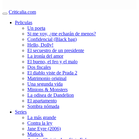
Criticalia.com
Peliculas
Un poeta
Si me voy, ¿me echarán de menos?
Confidencial (Black bag)
Hello, Dolly!
El secuestro de un presidente
La ironía del amor
El bueno, el feo y el malo
Dos fiscales
El diablo viste de Prada 2
Matrimonio original
Una segunda vida
Minions & Monsters
La odisea de Dandelion
El apartamento
Sombra nómada
Series
La más grande
Contra la ley
Jane Eyre (2006)
Matlock