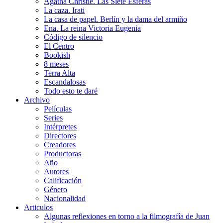
Agatha Christie. Las Siete Esferas
La caza. Irati
La casa de papel. Berlín y la dama del armiño
Ena. La reina Victoria Eugenia
Código de silencio
El Centro
Bookish
8 meses
Terra Alta
Escandalosas
Todo esto te daré
Archivo
Películas
Series
Intérpretes
Directores
Creadores
Productoras
Año
Autores
Calificación
Género
Nacionalidad
Articulos
Algunas reflexiones en torno a la filmografía de Juan