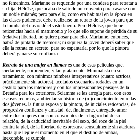
no femeninos. Marianne es requerida por una condesa para retratar a
su hija, Héloïse, que acaba de salir de un convento para casarse con
un noble milanés; pero para ello, como era habitual en la época en
las clases pudientes, debe realizarse un retrato de la joven para que
la familia del novio dé el visto bueno. Pero Héloïse, que tiene
reticencias hacia el matrimonio y lo que ello supone de pérdida de su
(relativa) libertad, no quiere posar para ello. Marianne, entonces,
habrá de pintarla de memoria; ni siquiera la joven deberá saber que
ella la retrata en secreto, para no espantarla, por lo que la pintora
deberá ganarse su confianza...
Retrato de una mujer en llamas
es una de esas películas que,
ciertamente, sorprenden, y tan gratamente. Minimalista en su
tratamiento, con mínimos mimbres interpretativos (cuatro actrices,
prácticamente sin actores), acotados escenarios rodados en un
castillo para los interiores y con los impresionantes paisajes de la
Bretaña para los exteriores, Sciamma se las arregla para, con esos
escasos recursos, ambientar su historia de (re)conocimiento entre las
dos jóvenes, la futura esposa y la pintora, de iniciales reticencias, de
progresiva confianza y amistad, de, finalmente, entregado amor
entre dos mujeres que son conscientes de la fugacidad de su
relación, de la caducidad inevitable del sexo, del roce de la piel
contra la piel, de la libertad de expresarse sensualmente sin ataduras,
hasta que llegue el momento en el que el destino de ambas,
inexorable, se cumpla.