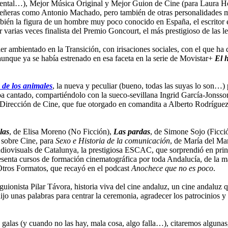
tal…), Mejor Música Original y Mejor Guion de Cine (para Laura Hojm
 señeras como Antonio Machado, pero también de otras personalidades 
mbién la figura de un hombre muy poco conocido en España, el escritor
ser varias veces finalista del Premio Goncourt, el más prestigioso de las
iller ambientado en la Transición, con irisaciones sociales, con el que h
unque ya se había estrenado en esa faceta en la serie de Movistar+
El 
o de los animales
, la nueva y peculiar (bueno, todas las suyas lo son…)
 cantado, compartiéndolo con la sueco-sevillana Ingrid García-Jonsson,
irección de Cine, que fue otorgado en comandita a Alberto Rodríguez,
las
, de Elisa Moreno (No Ficción),
Las pardas
, de Simone Sojo (Ficci
 sobre Cine, para
Sexo e Historia de la comunicación
, de María del Ma
diovisuals de Catalunya, la prestigiosa ESCAC, que sorprendió en princ
sesenta cursos de formación cinematográfica por toda Andalucía, de la
tros Formatos, que recayó en el podcast
Anochece que no es poco
.
uionista Pilar Távora, historia viva del cine andaluz, un cine andaluz q
 unas palabras para centrar la ceremonia, agradecer los patrocinios y 
s galas (y cuando no las hay, mala cosa, algo falla…), citaremos algun