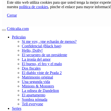
Este sitio web utiliza cookies para que usted tenga la mejor exper
nuestra
política de cookies
, pinche el enlace para mayor informaci
Cerrar
Criticalia.com
Peliculas
Si me voy, ¿me echarán de menos?
Confidencial (Black bag)
Hello, Dolly!
El secuestro de un presidente
La ironía del amor
El bueno, el feo y el malo
Dos fiscales
El diablo viste de Prada 2
Matrimonio original
Una segunda vida
Minions & Monsters
La odisea de Dandelion
El apartamento
Sombra nómada
Tell everyone
Series