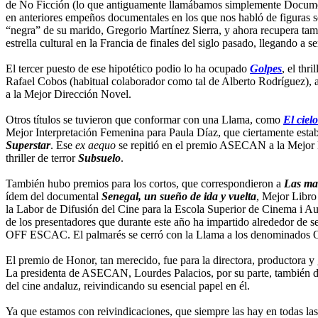
de No Ficción (lo que antiguamente llamábamos simplemente Documen
en anteriores empeños documentales en los que nos habló de figuras
“negra” de su marido, Gregorio Martínez Sierra, y ahora recupera ta
estrella cultural en la Francia de finales del siglo pasado, llegando a 
El tercer puesto de ese hipotético podio lo ha ocupado
Golpes
, el thr
Rafael Cobos (habitual colaborador como tal de Alberto Rodríguez), a
a la Mejor Dirección Novel.
Otros títulos se tuvieron que conformar con una Llama, como
El ciel
Mejor Interpretación Femenina para Paula Díaz, que ciertamente estaba
Superstar
. Ese
ex aequo
se repitió en el premio ASECAN a la Mejor D
thriller de terror
Subsuelo
.
También hubo premios para los cortos, que correspondieron a
Las ma
ídem del documental
Senegal, un sueño de ida y vuelta
, Mejor Libro
la Labor de Difusión del Cine para la Escola Superior de Cinema i Au
de los presentadores que durante este año ha impartido alrededor de 
OFF ESCAC. El palmarés se cerró con la Llama a los denominados O
El premio de Honor, tan merecido, fue para la directora, productora y g
La presidenta de ASECAN, Lourdes Palacios, por su parte, también dijo
del cine andaluz, reivindicando su esencial papel en él.
Ya que estamos con reivindicaciones, que siempre las hay en todas la