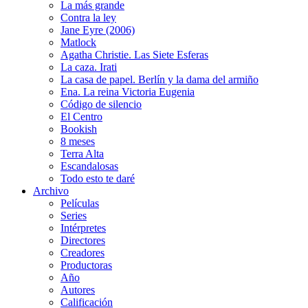
La más grande
Contra la ley
Jane Eyre (2006)
Matlock
Agatha Christie. Las Siete Esferas
La caza. Irati
La casa de papel. Berlín y la dama del armiño
Ena. La reina Victoria Eugenia
Código de silencio
El Centro
Bookish
8 meses
Terra Alta
Escandalosas
Todo esto te daré
Archivo
Películas
Series
Intérpretes
Directores
Creadores
Productoras
Año
Autores
Calificación