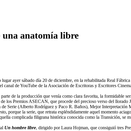
una anatomía libre
ar ayer sábado día 20 de diciembre, en la rehabilitada Real Fábrica de
 del canal de YouTube de la Asociación de Escritoras y Escritores Ci
 parte de la producción que venía como clara favorita, la formidable s
oso de los Premios ASECAN, que procede del precioso verso del llorad
ón de Serie (Alberto Rodríguez y Paco R. Baños), Mejor Interpretación
to, porque la serie, que retrata espléndidamente aquel momento aciago
quella complicada filigrana histórica conocida como la Transición, se m
tal
Un hombre libre
, dirigido por Laura Hojman, que consiguió tres 