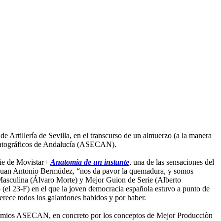
 Artillería de Sevilla, en el transcurso de un almuerzo (a la manera
nematográficos de Andalucía (ASECAN).
erie de Movistar+
Anatomía de un instante
, una de las sensaciones del
o Juan Antonio Bermúdez, “nos da pavor la quemadura, y somos
 Masculina (Álvaro Morte) y Mejor Guion de Serie (Alberto
 (el 23-F) en el que la joven democracia española estuvo a punto de
erece todos los galardones habidos y por haber.
Premios ASECAN, en concreto por los conceptos de Mejor Producciòn