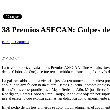
38 Premios ASECAN: Golpes de 
Enrique Colmena
21/12/2025
La trigésimo octava gala de los Premios ASECAN-Cine Andaluz tuvo lug
de los Globos de Oro) que fue retransmitido en “streaming” a través
La gala se saldó con una victoria ajustada (en número de premios) por
año, que se alzaría con hasta cuatro Llamas (el actual nombre ofici
llamas”), las correspondientes a Mejor Serie del Año, Mejor Direcci
Rodríguez, Rafael Cobos y Fran Araujo). Nada que objetar, por supues
irse al garete, y que explica además tan didáctica como amenamente a
En el podio de los tres primeros se coló, inopinadamente, el documen