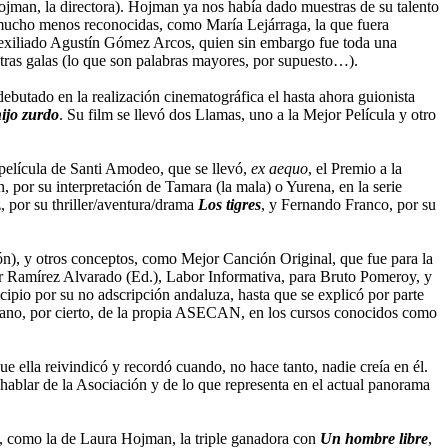
an, la directora). Hojman ya nos había dado muestras de su talento
mucho menos reconocidas, como María Lejárraga, la que fuera
 exiliado Agustín Gómez Arcos, quien sin embargo fue toda una
 letras galas (lo que son palabras mayores, por supuesto…).
a debutado en la realización cinematográfica el hasta ahora guionista
hijo zurdo
. Su film se llevó dos Llamas, uno a la Mejor Película y otro
 película de Santi Amodeo, que se llevó,
ex aequo
, el Premio a la
 por su interpretación de Tamara (la mala) o Yurena, en la serie
 por su thriller/aventura/drama
Los tigres
, y Fernando Franco, por su
ón), y otros conceptos, como Mejor Canción Original, que fue para la
r Ramírez Alvarado (Ed.), Labor Informativa, para Bruto Pomeroy, y
ipio por su no adscripción andaluza, hasta que se explicó por parte
 mano, por cierto, de la propia ASECAN, en los cursos conocidos como
ue ella reivindicó y recordó cuando, no hace tanto, nadie creía en él.
hablar de la Asociación y de lo que representa en el actual panorama
as, como la de Laura Hojman, la triple ganadora con
Un hombre libre
,