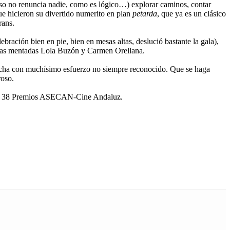
 eso no renuncia nadie, como es lógico…) explorar caminos, contar
ue hicieron su divertido numerito en plan
petarda
, que ya es un clásico
rans.
bración bien en pie, bien en mesas altas, deslució bastante la gala),
 las mentadas Lola Buzón y Carmen Orellana.
hecha con muchísimo esfuerzo no siempre reconocido. Que se haga
roso.
los 38 Premios ASECAN-Cine Andaluz.