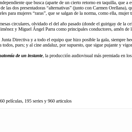
independiente que busca (aparte de un cierto retorno en taquilla, que a
a de las dos presentadoras “alternativas” (junto con Carmen Orellana), q
es para mujeres “raras”, que se salgan de la norma, como ella, mujer t
as circulares, olvidado el del año pasado (donde el guirigay de la cele
ta Jiménez y Miguel Ángel Parra como principales conductores, amén de
Junta Directiva y a todo el equipo que hizo posible la gala, siempre 
a todos, pues; y al cine andaluz, por supuesto, que sigue pujante y vigo
atomía de un instante
, la producción audiovisual más premiada en 
60 películas, 195 series y 960 articulos