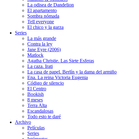
La odisea de Dandelion
El apartamento
Sombra nómada
Tell everyone
El chico y la garza
Series
La más grande
Contra la ley
Jane Eyre (2006)
Matlock
Agatha Christie. Las Siete Esferas
La caza. Irati
La casa de papel. Berlín y la dama del armiño
Ena. La reina Victoria Eugenia
Código de silencio
El Centro
Bookish
8 meses
Terra Alta
Escandalosas
Todo esto te daré
Archivo
Películas
Series
Intérpretes