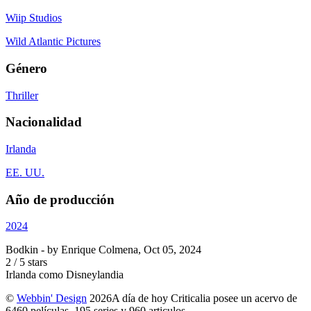
Wiip Studios
Wild Atlantic Pictures
Género
Thriller
Nacionalidad
Irlanda
EE. UU.
Año de producción
2024
Bodkin
- by
Enrique Colmena
,
Oct 05, 2024
2
/
5
stars
Irlanda como Disneylandia
©
Webbin' Design
2026
A día de hoy Criticalia posee un acervo de
6460 películas, 195 series y 960 articulos