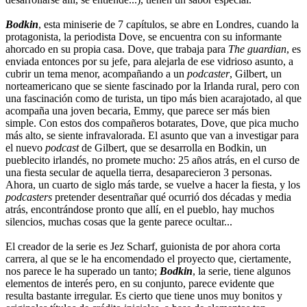
Bodkin
, esta miniserie de 7 capítulos, se abre en Londres, cuando la
protagonista, la periodista Dove, se encuentra con su informante
ahorcado en su propia casa. Dove, que trabaja para
The guardian
, es
enviada entonces por su jefe, para alejarla de ese vidrioso asunto, a
cubrir un tema menor, acompañando a un
podcaster
, Gilbert, un
norteamericano que se siente fascinado por la Irlanda rural, pero con
una fascinación como de turista, un tipo más bien acarajotado, al que
acompaña una joven becaria, Emmy, que parece ser más bien
simple. Con estos dos compañeros botarates, Dove, que pica mucho
más alto, se siente infravalorada. El asunto que van a investigar para
el nuevo
podcast
de Gilbert, que se desarrolla en Bodkin, un
pueblecito irlandés, no promete mucho: 25 años atrás, en el curso de
una fiesta secular de aquella tierra, desaparecieron 3 personas.
Ahora, un cuarto de siglo más tarde, se vuelve a hacer la fiesta, y los
podcasters
pretender desentrañar qué ocurrió dos décadas y media
atrás, encontrándose pronto que allí, en el pueblo, hay muchos
silencios, muchas cosas que la gente parece ocultar...
El creador de la serie es Jez Scharf, guionista de por ahora corta
carrera, al que se le ha encomendado el proyecto que, ciertamente,
nos parece le ha superado un tanto;
Bodkin
, la serie, tiene algunos
elementos de interés pero, en su conjunto, parece evidente que
resulta bastante irregular. Es cierto que tiene unos muy bonitos y