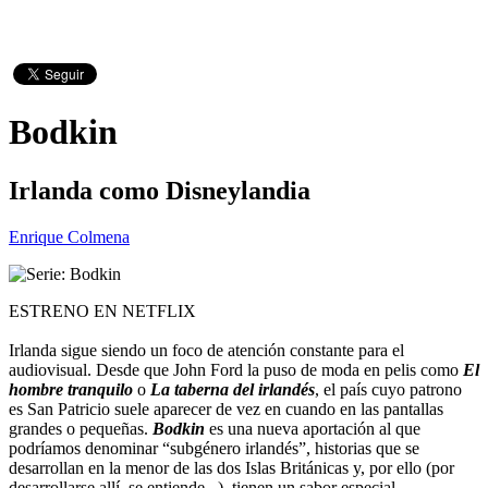
Bodkin
Irlanda como Disneylandia
Enrique Colmena
ESTRENO EN NETFLIX
Irlanda sigue siendo un foco de atención constante para el
audiovisual. Desde que John Ford la puso de moda en pelis como
El
hombre tranquilo
o
La taberna del irlandés
, el país cuyo patrono
es San Patricio suele aparecer de vez en cuando en las pantallas
grandes o pequeñas.
Bodkin
es una nueva aportación al que
podríamos denominar “subgénero irlandés”, historias que se
desarrollan en la menor de las dos Islas Británicas y, por ello (por
desarrollarse allí, se entiende...), tienen un sabor especial.