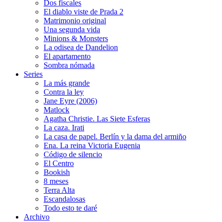
Dos fiscales
El diablo viste de Prada 2
Matrimonio original
Una segunda vida
Minions & Monsters
La odisea de Dandelion
El apartamento
Sombra nómada
Series
La más grande
Contra la ley
Jane Eyre (2006)
Matlock
Agatha Christie. Las Siete Esferas
La caza. Irati
La casa de papel. Berlín y la dama del armiño
Ena. La reina Victoria Eugenia
Código de silencio
El Centro
Bookish
8 meses
Terra Alta
Escandalosas
Todo esto te daré
Archivo