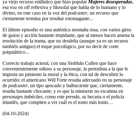
ya viejo recurso estilístico que hizo popular
Mujeres desesperadas
,
esa voz en off reflexiva y filosofal que habla de lo humano y lo
divino, en este caso en la voz del
podcaster
, un recurso que
ciertamente termina por resultar estomagante...
El último episodio es una auténtica montaña rusa, con varios giros
de guion y acción bastante trepidante, que al menos hacen amena la
resolución de la trama, que no desdeña (aunque ya es un recurso
también antiguo) el toque psicológico, por no decir de corte
psiquiátrico...
Correcto trabajo actoral, con una Siobhán Cullen que hace
convenientemente odioso a su personaje, la periodista a la que le
importa un pimiento la moral y la ética, con tal de descubrir lo
ocurrido; el americano Will Forte resulta adecuado en su personaje
de
podcaster
, un tipo apocado y balbuciente que, ciertamente,
resulta bastante chocante; y es que la miniserie no escatima en
personajes imbéciles, como este
prenda
, su becaria o el policía
irlandés, que compiten a ver cuál es el tonto más tonto…
(04-10-2024)