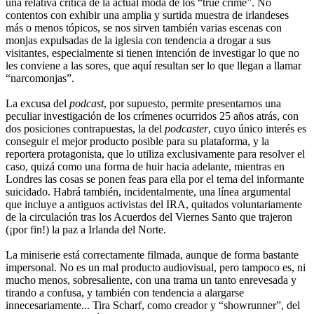
una relativa crítica de la actual moda de los “true crime”. No
contentos con exhibir una amplia y surtida muestra de irlandeses
más o menos tópicos, se nos sirven también varias escenas con
monjas expulsadas de la iglesia con tendencia a drogar a sus
visitantes, especialmente si tienen intención de investigar lo que no
les conviene a las sores, que aquí resultan ser lo que llegan a llamar
“narcomonjas”.
La excusa del
podcast
, por supuesto, permite presentarnos una
peculiar investigación de los crímenes ocurridos 25 años atrás, con
dos posiciones contrapuestas, la del
podcaster
, cuyo único interés es
conseguir el mejor producto posible para su plataforma, y la
reportera protagonista, que lo utiliza exclusivamente para resolver el
caso, quizá como una forma de huir hacia adelante, mientras en
Londres las cosas se ponen feas para ella por el tema del informante
suicidado. Habrá también, incidentalmente, una línea argumental
que incluye a antiguos activistas del IRA, quitados voluntariamente
de la circulación tras los Acuerdos del Viernes Santo que trajeron
(¡por fin!) la paz a Irlanda del Norte.
La miniserie está correctamente filmada, aunque de forma bastante
impersonal. No es un mal producto audiovisual, pero tampoco es, ni
mucho menos, sobresaliente, con una trama un tanto enrevesada y
tirando a confusa, y también con tendencia a alargarse
innecesariamente... Tira Scharf, como creador y “showrunner”, del