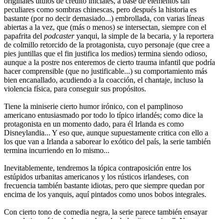
originales títulos de crédito iniciales, a base de elementos tan
peculiares como sombras chinescas, pero después la historia es
bastante (por no decir demasiado...) embrollada, con varias líneas
abiertas a la vez, que (más o menos) se intersectan, siempre con el
papafrita del
podcaster
yanqui, la simple de la becaria, y la reportera
de colmillo retorcido de la protagonista, cuyo personaje (que cree a
pies juntillas que el fin justifica los medios) termina siendo odioso,
aunque a la postre nos enteremos de cierto trauma infantil que podría
hacer comprensible (que no justificable...) su comportamiento más
bien encanallado, acudiendo a la coacción, el chantaje, incluso la
violencia física, para conseguir sus propósitos.
Tiene la miniserie cierto humor irónico, con el pamplinoso
americano entusiasmado por todo lo típico irlandés; como dice la
protagonista en un momento dado, para él Irlanda es como
Disneylandia... Y eso que, aunque supuestamente critica con ello a
los que van a Irlanda a saborear lo exótico del país, la serie también
termina incurriendo en lo mismo...
Inevitablemente, tendremos la tópica contraposición entre los
estúpidos urbanitas americanos y los rústicos irlandeses, con
frecuencia también bastante idiotas, pero que siempre quedan por
encima de los yanquis, aquí pintados como unos bobos integrales.
Con cierto tono de comedia negra, la serie parece también ensayar