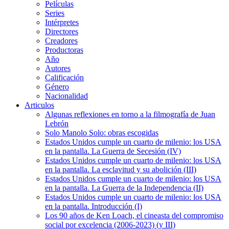
Películas
Series
Intérpretes
Directores
Creadores
Productoras
Año
Autores
Calificación
Género
Nacionalidad
Articulos
Algunas reflexiones en torno a la filmografía de Juan
Lebrón
Solo Manolo Solo: obras escogidas
Estados Unidos cumple un cuarto de milenio: los USA
en la pantalla. La Guerra de Secesión (IV)
Estados Unidos cumple un cuarto de milenio: los USA
en la pantalla. La esclavitud y su abolición (III)
Estados Unidos cumple un cuarto de milenio: los USA
en la pantalla. La Guerra de la Independencia (II)
Estados Unidos cumple un cuarto de milenio: los USA
en la pantalla. Introducción (I)
Los 90 años de Ken Loach, el cineasta del compromiso
social por excelencia (2006-2023) (y III)