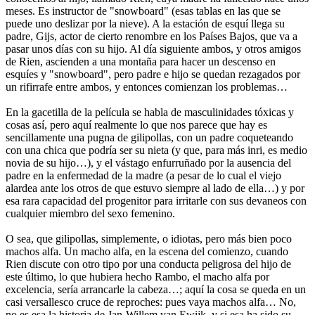
meses. Es instructor de "snowboard" (esas tablas en las que se
puede uno deslizar por la nieve). A la estación de esquí llega su
padre, Gijs, actor de cierto renombre en los Países Bajos, que va a
pasar unos días con su hijo. Al día siguiente ambos, y otros amigos
de Rien, ascienden a una montaña para hacer un descenso en
esquíes y "snowboard", pero padre e hijo se quedan rezagados por
un rifirrafe entre ambos, y entonces comienzan los problemas…
En la gacetilla de la película se habla de masculinidades tóxicas y
cosas así, pero aquí realmente lo que nos parece que hay es
sencillamente una pugna de gilipollas, con un padre coqueteando
con una chica que podría ser su nieta (y que, para más inri, es medio
novia de su hijo…), y el vástago enfurruñado por la ausencia del
padre en la enfermedad de la madre (a pesar de lo cual el viejo
alardea ante los otros de que estuvo siempre al lado de ella…) y por
esa rara capacidad del progenitor para irritarle con sus devaneos con
cualquier miembro del sexo femenino.
O sea, que gilipollas, simplemente, o idiotas, pero más bien poco
machos alfa. Un macho alfa, en la escena del comienzo, cuando
Rien discute con otro tipo por una conducta peligrosa del hijo de
este último, lo que hubiera hecho Rambo, el macho alfa por
excelencia, sería arrancarle la cabeza…; aquí la cosa se queda en un
casi versallesco cruce de reproches: pues vaya machos alfa… No,
no es esa la historia de Jan-Willem van Ewijk, y si esa ha sido su