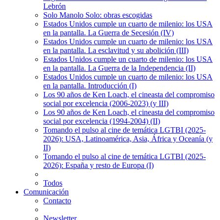
Lebrón
Solo Manolo Solo: obras escogidas
Estados Unidos cumple un cuarto de milenio: los USA
en la pantalla. La Guerra de Secesión (IV)
Estados Unidos cumple un cuarto de milenio: los USA
en la pantalla. La esclavitud y su abolición (III)
Estados Unidos cumple un cuarto de milenio: los USA
en la pantalla. La Guerra de la Independencia (II)
Estados Unidos cumple un cuarto de milenio: los USA
en la pantalla. Introducción (I)
Los 90 años de Ken Loach, el cineasta del compromiso
social por excelencia (2006-2023) (y III)
Los 90 años de Ken Loach, el cineasta del compromiso
social por excelencia (1994-2004) (II)
Tomando el pulso al cine de temática LGTBI (2025-
2026): USA, Latinoamérica, Asia, África y Oceanía (y
II)
Tomando el pulso al cine de temática LGTBI (2025-
2026): España y resto de Europa (I)
Todos
Comunicación
Contacto
Newsletter