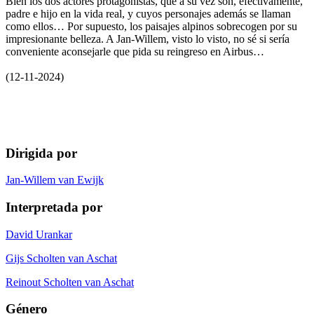
Bien los dos actores protagonistas, que a su vez son, efectivamente,
padre e hijo en la vida real, y cuyos personajes además se llaman
como ellos… Por supuesto, los paisajes alpinos sobrecogen por su
impresionante belleza. A Jan-Willem, visto lo visto, no sé si sería
conveniente aconsejarle que pida su reingreso en Airbus…
(12-11-2024)
Dirigida por
Jan-Willem van Ewijk
Interpretada por
David Urankar
Gijs Scholten van Aschat
Reinout Scholten van Aschat
Género