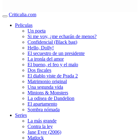
Criticalia.com
Peliculas
Un poeta
Si me voy, ¿me echarán de menos?
Confidencial (Black bag)
Hello, Dolly!
El secuestro de un presidente
La ironía del amor
El bueno, el feo y el malo
Dos fiscales
El diablo viste de Prada 2
Matrimonio original
Una segunda vida
Minions & Monsters
La odisea de Dandelion
El apartamento
Sombra nómada
Series
La más grande
Contra la ley
Jane Eyre (2006)
Matlock