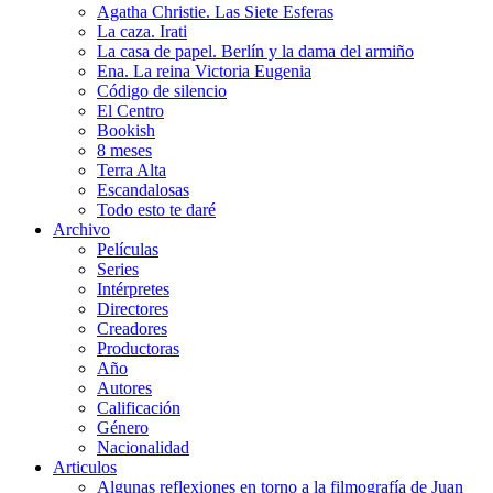
Agatha Christie. Las Siete Esferas
La caza. Irati
La casa de papel. Berlín y la dama del armiño
Ena. La reina Victoria Eugenia
Código de silencio
El Centro
Bookish
8 meses
Terra Alta
Escandalosas
Todo esto te daré
Archivo
Películas
Series
Intérpretes
Directores
Creadores
Productoras
Año
Autores
Calificación
Género
Nacionalidad
Articulos
Algunas reflexiones en torno a la filmografía de Juan