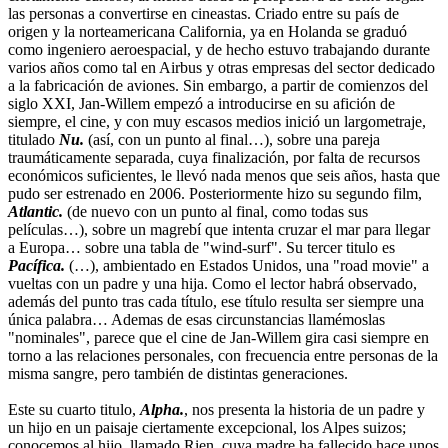
las personas a convertirse en cineastas. Criado entre su país de
origen y la norteamericana California, ya en Holanda se graduó
como ingeniero aeroespacial, y de hecho estuvo trabajando durante
varios años como tal en Airbus y otras empresas del sector dedicado
a la fabricación de aviones. Sin embargo, a partir de comienzos del
siglo XXI, Jan-Willem empezó a introducirse en su afición de
siempre, el cine, y con muy escasos medios inició un largometraje,
titulado
Nu.
(así, con un punto al final…), sobre una pareja
traumáticamente separada, cuya finalización, por falta de recursos
económicos suficientes, le llevó nada menos que seis años, hasta que
pudo ser estrenado en 2006. Posteriormente hizo su segundo film,
Atlantic.
(de nuevo con un punto al final, como todas sus
películas…), sobre un magrebí que intenta cruzar el mar para llegar
a Europa… sobre una tabla de "wind-surf". Su tercer titulo es
Pacífica.
(…), ambientado en Estados Unidos, una "road movie" a
vueltas con un padre y una hija. Como el lector habrá observado,
además del punto tras cada título, ese título resulta ser siempre una
única palabra… Ademas de esas circunstancias llamémoslas
"nominales", parece que el cine de Jan-Willem gira casi siempre en
torno a las relaciones personales, con frecuencia entre personas de la
misma sangre, pero también de distintas generaciones.
Este su cuarto titulo,
Alpha.
, nos presenta la historia de un padre y
un hijo en un paisaje ciertamente excepcional, los Alpes suizos;
conocemos al hijo, llamado Rien, cuya madre ha fallecido hace unos