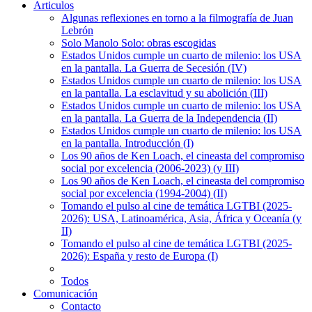
Articulos
Algunas reflexiones en torno a la filmografía de Juan
Lebrón
Solo Manolo Solo: obras escogidas
Estados Unidos cumple un cuarto de milenio: los USA
en la pantalla. La Guerra de Secesión (IV)
Estados Unidos cumple un cuarto de milenio: los USA
en la pantalla. La esclavitud y su abolición (III)
Estados Unidos cumple un cuarto de milenio: los USA
en la pantalla. La Guerra de la Independencia (II)
Estados Unidos cumple un cuarto de milenio: los USA
en la pantalla. Introducción (I)
Los 90 años de Ken Loach, el cineasta del compromiso
social por excelencia (2006-2023) (y III)
Los 90 años de Ken Loach, el cineasta del compromiso
social por excelencia (1994-2004) (II)
Tomando el pulso al cine de temática LGTBI (2025-
2026): USA, Latinoamérica, Asia, África y Oceanía (y
II)
Tomando el pulso al cine de temática LGTBI (2025-
2026): España y resto de Europa (I)
Todos
Comunicación
Contacto