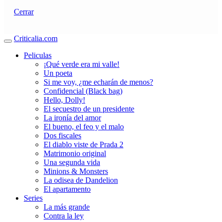
Cerrar
Criticalia.com
Peliculas
¡Qué verde era mi valle!
Un poeta
Si me voy, ¿me echarán de menos?
Confidencial (Black bag)
Hello, Dolly!
El secuestro de un presidente
La ironía del amor
El bueno, el feo y el malo
Dos fiscales
El diablo viste de Prada 2
Matrimonio original
Una segunda vida
Minions & Monsters
La odisea de Dandelion
El apartamento
Series
La más grande
Contra la ley