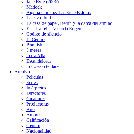
Jane Eyre (2006)
Matlock
Agatha Christie. Las Siete Esferas
La caza. Irati
La casa de papel. Berlín y la dama del armiño
Ena. La reina Victoria Eugenia
Código de silencio
El Centro
Bookish
8 meses
Terra Alta
Escandalosas
Todo esto te daré
Archivo
Películas
Series
Intérpretes
Directores
Creadores
Productoras
Año
Autores
Calificación
Género
Nacionalidad